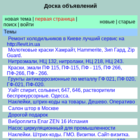
Доска объявлений
новая тема
|
первая страница
|
новые
|
старые
поиск
|
войти
Темы
Ремонт холодильников в Киеве лучший сервис на
http://levit.in.ua
Молотковые краски Хамрайт, Hammerite, Зип Гард, Zip
Guard.
Нитроэмали, НЦ 132, нитролаки, НЦ 218, НЦ 243.
Краски, эмали ПФ 115, ПФ-115, ПФ - 115, ПФ 266,
ПФ-266, ПФ - 266.
Грунты антикоррозионные по металлу ГФ 021, ПФ 020,
ГФ-021, ПФ-020.
Уайт спирит, сольвент, 647, 646, растворители
беспрекурсорные. Одесса.
Наклейки, штрих-коды на товары. Дешево. Оперативо
Салон штор в Москве
Дорогой подарок
Виброплита Enar ZEN 16 Испания
Насос циркуляционный для промышленности
Наклейки. Штрих-коды. ГМО. Визитки. Сайт-визитка.