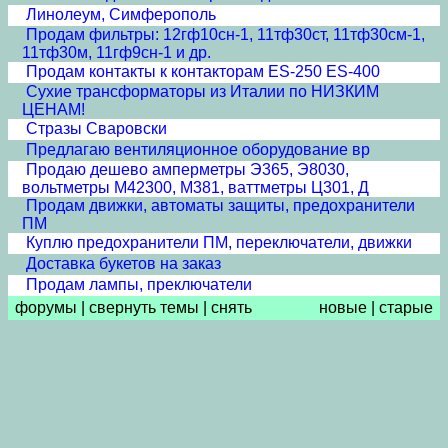
Линолеум, Симферополь
Продам фильтры: 12гф10сн-1, 11тф30ст, 11тф30см-1,
11тф30м, 11гф9сн-1 и др.
Продам контакты к контакторам ES-250 ES-400
Сухие трансформаторы из Италии по НИЗКИМ
ЦЕНАМ!
Стразы Сваровски
Предлагаю вентиляционное оборудование вр
Продаю дешево амперметры Э365, Э8030,
вольтметры М42300, М381, ваттметры Ц301, Д
Продам движки, автоматы защиты, предохранители
ПМ
Куплю предохранители ПМ, переключатели, движки
Доставка букетов на заказ
Продам лампы, преключатели
форумы
|
свернуть темы
|
снять
новые
|
старые