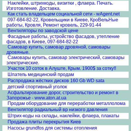
Наклейки, штрихкоды, визитки , флаера. Печать.
Изготовление. Доставка.
Как стать владельцем социальной сети - wAgent.net
097-684-82-22, Кровельщики в Киеве, КроВельНые
работы, Кровля, Ремонт кровель, 229-91-44
Вентиляторы по заводской цене
Фасадные работы, устройство фасадов, утепление
фасадов, в Киеве, 097-684-82-22
Самовар купить, самовар дровяной, самовары
дровяные.
Самовары купить, самовар электрический, самовары
электрические.
Участок 10 соток в Алуште, Крым. 1900$ за сотку!!
Шпатель медицинский продам
Распродажа жёстких дисков 160 Gb WD sata
детский спортивный уголок
Асфальтирование дорог, строительство и ремонт в
Запорожье - www.aton.at.ua
Продам оборудование для переработки металлолома
Вентилятор радиальный вр низкого давления
Штрих-коды на склады, наклейки, флаера, плакаты
Продажа плиты перекрытия Киев
Насосы grundfos для системы отопления