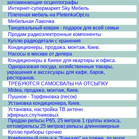
запоминающие осциллографы
Интернет-супермаркет Sky Мебель
Плетеная мебель на PletenkaOpt.ru
Мебельная Лавочка
Танцевальный коврик - подарок для всей семьи
Продам радиоэлектронные компоненты
Куплю радиодетали с хранения
Кондиционеры, продажа, монтаж, Киев.
Насосы в москве от дилера
Кондиционеры в Киеве для квартиры и офиса.
Одноразовая посуда, хозяйственные товары,
украшения и акссесуары для кафе, баров,
ресторанов.
ТРЕБУЮТСЯ САМОСВАЛЫ НА ОТСЫПКУ
Midea, продажа, монтаж, Киев.
Пушное - Торфяновка (песок)
Установка кондиционера, Киев.
Установка, настройка ТВ антенн
эфирных,спутниковых
Продаю рельсы Р65, 25 метров 1 группы износа,
оптом(рельсы 25 метров) рельсы длинномерные
Куплю приборы срочно
Комфортный отдых в "Бунгало" на пляже, до моря