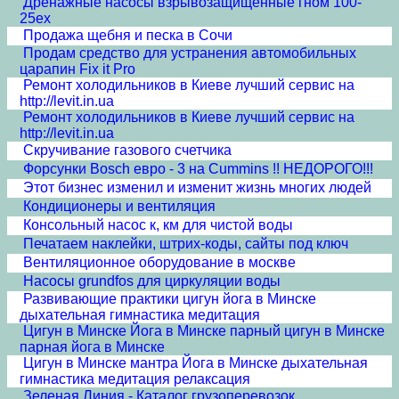
Дренажные насосы взрывозащищенные гном 100-
25ex
Продажа щебня и песка в Сочи
Продам средство для устранения автомобильных
царапин Fix it Pro
Ремонт холодильников в Киеве лучший сервис на
http://levit.in.ua
Ремонт холодильников в Киеве лучший сервис на
http://levit.in.ua
Скручивание газового счетчика
Форсунки Bosch евро - 3 на Cummins !! НЕДОРОГО!!!
Этот бизнес изменил и изменит жизнь многих людей
Кондиционеры и вентиляция
Консольный насос к, км для чистой воды
Печатаем наклейки, штрих-коды, сайты под ключ
Вентиляционное оборудование в москве
Насосы grundfos для циркуляции воды
Развивающие практики цигун йога в Минске
дыхательная гимнастика медитация
Цигун в Минске Йога в Минске парный цигун в Минске
парная йога в Минске
Цигун в Минске мантра Йога в Минске дыхательная
гимнастика медитация релаксация
Зеленая Линия - Каталог грузоперевозок.