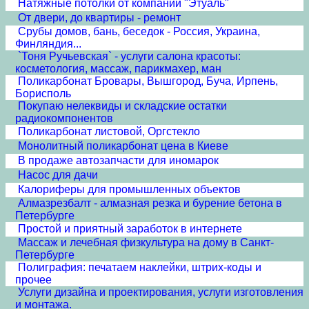
Натяжные потолки от компании "Этуаль"
От двери, до квартиры - ремонт
Срубы домов, бань, беседок - Россия, Украина,
Финляндия...
`Тоня Ручьевская` - услуги салона красоты:
косметология, массаж, парикмахер, ман
Поликарбонат Бровары, Вышгород, Буча, Ирпень,
Борисполь
Покупаю нелеквиды и складские остатки
радиокомпонентов
Поликарбонат листовой, Оргстекло
Монолитный поликарбонат цена в Киеве
В продаже автозапчасти для иномарок
Насос для дачи
Калориферы для промышленных объектов
Алмазрезбалт - алмазная резка и бурение бетона в
Петербурге
Простой и приятный заработок в интернете
Массаж и лечебная физкультура на дому в Санкт-
Петербурге
Полиграфия: печатаем наклейки, штрих-коды и
прочее
Услуги дизайна и проектирования, услуги изготовления
и монтажа.