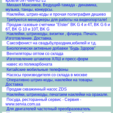
кровли 097-684-82-22
Михаил Максимов. Ведущий-тамада - динамика,
музыка, танцы, конкурсы.
Наклейки, штрих-коды и прочая полиграфия дешево
Требуются менеджеры для работы на видеопортале!
Продам газовые счетчики "Elster" BK G 4 и 4T, BK G 6 и
6T, BK G 10 и 10T, BK G
Наклейки, штрихкоды, визитки , флаера. Печать.
Изготовление. Доставка.
Cаксофонист на свадьбу,праздник,юбилей и т.д.
Биологически активные добавки "Будь Здоров"
Вентиляторы оптом со склада
Изготовление штампов ХЛШ и пресс-форм
навес из поликарбоната
Китайские мобильные телефоны
Насосы производителя со склада в москве
Оперативно штрих-коды, наклейки на товары.
Доставка
Продам скважинный насос ZDS
Наклейки, штрихкоды, печатаем наклейки на оракале.
Посуда, ресторанный сервис - Сервия -
www.servia.com.ua
Для двигателей частотный преобразователь