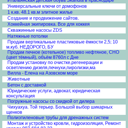
Итальянская детская обувь Skandia в Краснодаре
Универсальные ключи от домофонов
1 к.кв. 48.1 кв.м элитное жилье
Создание и продвижение сайтов.
Хоккейная экипировка. Все для хоккея
Скважинные насосы ZDS
Натяжные потолки
Продам вертикальные пластиковые ёмкости 2,5; 10
м.куб. НЕДОРОГО, БУ
Продам печное (котельное) топливо нефтяное, СНО
(цвет тёмный), объём 8760л с Дне
Продам установку по очистке,регенерации и
осветлению дизеля,печнухи,пиролизки,ма
Вилла - Елена на Азовском море
Животные
Бетон с доставкой
Юридические услуги, адвокат, юридическая
консультация
Погружные насосы со скидкой от дилера
Чихуахуа. Той терьер. Большой выбор шикарных
щенков
Полиэтиленовые трубы для дренажных систем
Монтаж и устройство кровли, гидроизоляция, Ремонт