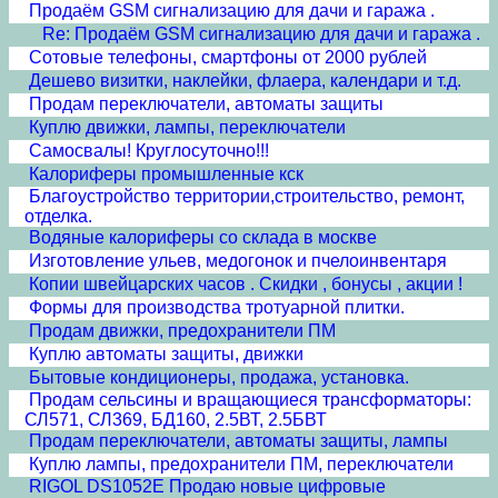
Продаём GSM сигнализацию для дачи и гаража .
Re: Продаём GSM сигнализацию для дачи и гаража .
Сотовые телефоны, смартфоны от 2000 рублей
Дешево визитки, наклейки, флаера, календари и т.д.
Продам переключатели, автоматы защиты
Куплю движки, лампы, переключатели
Самосвалы! Круглосуточно!!!
Калориферы промышленные кск
Благоустройство территории,строительство, ремонт,
отделка.
Водяные калориферы со склада в москве
Изготовление ульев, медогонок и пчелоинвентаря
Копии швейцарских часов . Скидки , бонусы , акции !
Формы для производства тротуарной плитки.
Продам движки, предохранители ПМ
Куплю автоматы защиты, движки
Бытовые кондиционеры, продажа, установка.
Продам сельсины и врaщающиеся трансформаторы:
СЛ571, СЛ369, БД160, 2.5ВТ, 2.5БВТ
Продам переключатели, автоматы защиты, лампы
Куплю лампы, предохранители ПМ, переключатели
RIGOL DS1052E Продаю новые цифровые