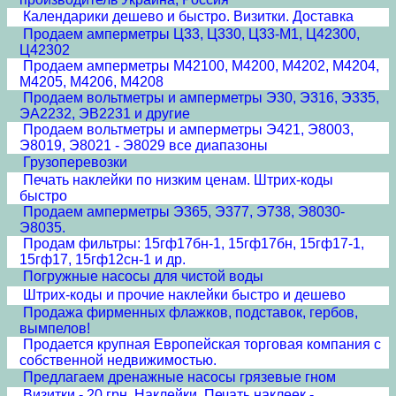
Календарики дешево и быстро. Визитки. Доставка
Продаем амперметры Ц33, Ц330, Ц33-М1, Ц42300,
Ц42302
Продаем амперметры М42100, М4200, М4202, М4204,
М4205, М4206, М4208
Продаем вольтметры и амперметры Э30, Э316, Э335,
ЭА2232, ЭВ2231 и другие
Продаем вольтметры и амперметры Э421, Э8003,
Э8019, Э8021 - Э8029 все диапазоны
Грузоперевозки
Печать наклейки по низким ценам. Штрих-коды
быстро
Продаем амперметры Э365, Э377, Э738, Э8030-
Э8035.
Продам фильтры: 15гф17бн-1, 15гф17бн, 15гф17-1,
15гф17, 15гф12сн-1 и др.
Погружные насосы для чистой воды
Штрих-коды и прочие наклейки быстро и дешево
Продажа фирменных флажков, подставок, гербов,
вымпелов!
Продается крупная Европейская торговая компания с
собственной недвижимостью.
Предлагаем дренажные насосы грязевые гном
Визитки - 20 грн. Наклейки. Печать наклеек -