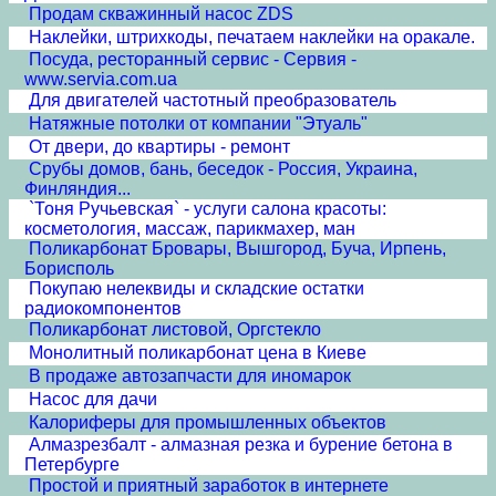
Продам скважинный насос ZDS
Наклейки, штрихкоды, печатаем наклейки на оракале.
Посуда, ресторанный сервис - Сервия -
www.servia.com.ua
Для двигателей частотный преобразователь
Натяжные потолки от компании "Этуаль"
От двери, до квартиры - ремонт
Срубы домов, бань, беседок - Россия, Украина,
Финляндия...
`Тоня Ручьевская` - услуги салона красоты:
косметология, массаж, парикмахер, ман
Поликарбонат Бровары, Вышгород, Буча, Ирпень,
Борисполь
Покупаю нелеквиды и складские остатки
радиокомпонентов
Поликарбонат листовой, Оргстекло
Монолитный поликарбонат цена в Киеве
В продаже автозапчасти для иномарок
Насос для дачи
Калориферы для промышленных объектов
Алмазрезбалт - алмазная резка и бурение бетона в
Петербурге
Простой и приятный заработок в интернете