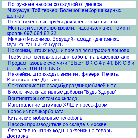
Погружные насосы со скидкой от дилера
Чихуахуа. Той терьер. Большой выбор шикарных
щенков
Полиэтиленовые трубы для дренажных систем
Монтаж и устройство кровли, гидроизоляция, Ремонт
кровли 097-684-82-22
Михаил Максимов. Ведущий-тамада - динамика,
музыка, танцы, конкурсы.
Наклейки, штрих-коды и прочая полиграфия дешево
Требуются менеджеры для работы на видеопортале!
Продам газовые счетчики "Elster" BK G 4 и 4T, BK G 6 и
6T, BK G 10 и 10T, BK G
Наклейки, штрихкоды, визитки , флаера. Печать.
Изготовление. Доставка.
Cаксофонист на свадьбу,праздник,юбилей и т.д.
Биологически активные добавки "Будь Здоров"
Вентиляторы оптом со склада
Изготовление штампов ХЛШ и пресс-форм
навес из поликарбоната
Китайские мобильные телефоны
Насосы производителя со склада в москве
Оперативно штрих-коды, наклейки на товары.
Доставка