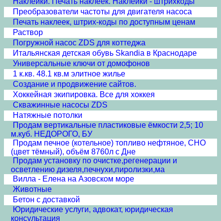
Наклейки. Печать наклеек. Наклейки - штрихкоды
Преобразователи частоты для двигателя насоса
Печать наклеек, штрих-коды по доступным ценам
Раствор
Погружной насос ZDS для коттеджа
Итальянская детская обувь Skandia в Краснодаре
Универсальные ключи от домофонов
1 к.кв. 48.1 кв.м элитное жилье
Создание и продвижение сайтов.
Хоккейная экипировка. Все для хоккея
Скважинные насосы ZDS
Натяжные потолки
Продам вертикальные пластиковые ёмкости 2,5; 10
м.куб. НЕДОРОГО, БУ
Продам печное (котельное) топливо нефтяное, СНО
(цвет тёмный), объём 8760л с Дне
Продам установку по очистке,регенерации и
осветлению дизеля,печнухи,пиролизки,ма
Вилла - Елена на Азовском море
Животные
Бетон с доставкой
Юридические услуги, адвокат, юридическая
консультация