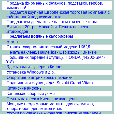
Продажа фирменных флажков, подставок, гербов,
вымпелов!
Продается крупная Европейская торговая компания с
собственной недвижимостью.
Предлагаем дренажные насосы грязевые гном
Визитки - 20 грн. Наклейки. Печать наклеек -
штрихкодов
Предлагаем водяные калориферы
Бетон
Станок токарно-винторезный модели 1К62Д
Печать наклеек. Наклейки - штрихкоды. Визитки
Подшипник передней ступицы HONDA (44200-SM4-
018)
Здесь замки + двери в Киеве!
Установка Windows и д.р.
Оперативно штрих-коды, наклейки
Подшипники ступицы для Suzuki Grand Vitara
Китайские айфоны
Канадские сборные дома
Печать наклеек в Киеве, низкие цены
Мощные неодимовые магниты для счетчиков,
генераторов, динамиков и т.д.
Услуги по упаковке журналов, дисков,календарей,