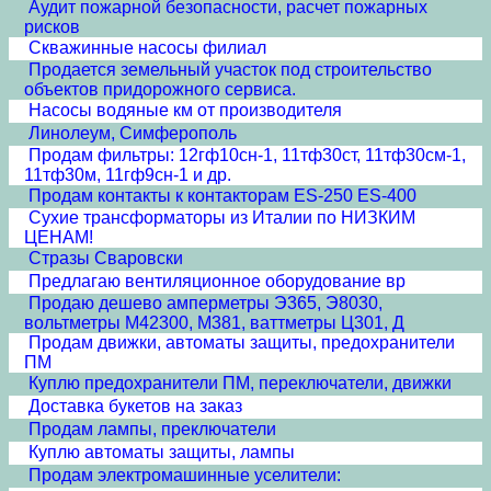
Аудит пожарной безопасности, расчет пожарных
рисков
Скважинные насосы филиал
Продается земельный участок под строительство
объектов придорожного сервиса.
Насосы водяные км от производителя
Линолеум, Симферополь
Продам фильтры: 12гф10сн-1, 11тф30ст, 11тф30см-1,
11тф30м, 11гф9сн-1 и др.
Продам контакты к контакторам ES-250 ES-400
Сухие трансформаторы из Италии по НИЗКИМ
ЦЕНАМ!
Стразы Сваровски
Предлагаю вентиляционное оборудование вр
Продаю дешево амперметры Э365, Э8030,
вольтметры М42300, М381, ваттметры Ц301, Д
Продам движки, автоматы защиты, предохранители
ПМ
Куплю предохранители ПМ, переключатели, движки
Доставка букетов на заказ
Продам лампы, преключатели
Куплю автоматы защиты, лампы
Продам электромашинные уселители: