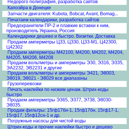
Недорого полиграфия, разработка сайтов
Капоэйра в Донецке
Запчасти двигателя: Kubota, Bobcat, Avant, Bomag...
Печатаем календарики, разработка сайтов
Предохранители ПР-2 и плавкие вставки к ним,
производитель Украина, Россия
Календарики дешево и быстро. Визитки. Доставка
Продаем амперметры Ц33, Ц330, Ц33-М1, Ц42300,
Ц42302
Продаем амперметры М42100, М4200, М4202, М4204,
М4205, М4206, М4208
Продаем вольтметры и амперметры Э30, Э316, Э335,
ЭА2232, ЭВ2231 и другие
Продаем вольтметры и амперметры Э421, Э8003,
Э8019, Э8021 - Э8029 все диапазоны
Грузоперевозки
Печать наклейки по низким ценам. Штрих-коды
быстро
Продаем амперметры Э365, Э377, Э738, Э8030-
Э8035.
Продам фильтры: 15гф17бн-1, 15гф17бн, 15гф17-1,
15гф17, 15гф12сн-1 и др.
Погружные насосы для чистой воды
Штрих-коды и прочие наклейки быстро и дешево