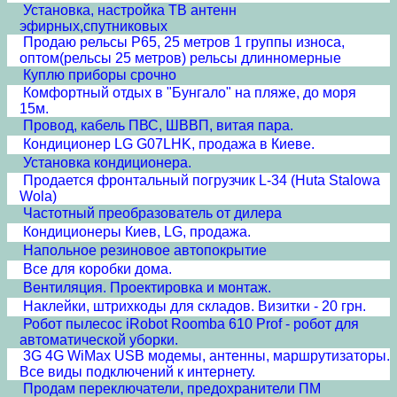
Установка, настройка ТВ антенн
эфирных,спутниковых
Продаю рельсы Р65, 25 метров 1 группы износа,
оптом(рельсы 25 метров) рельсы длинномерные
Куплю приборы срочно
Комфортный отдых в "Бунгало" на пляже, до моря
15м.
Провод, кабель ПВС, ШВВП, витая пара.
Кондиционер LG G07LHK, продажа в Киеве.
Установка кондиционера.
Продается фронтальный погрузчик L-34 (Huta Stalowa
Wola)
Частотный преобразователь от дилера
Кондиционеры Киев, LG, продажа.
Напольное резиновое автопокрытие
Все для коробки дома.
Вентиляция. Проектировка и монтаж.
Наклейки, штрихкоды для складов. Визитки - 20 грн.
Робот пылесос iRobot Roomba 610 Prof - робот для
автоматической уборки.
3G 4G WiMax USB модемы, антенны, маршрутизаторы.
Все виды подключений к интернету.
Продам переключатели, предохранители ПМ