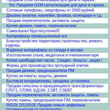
Re: Продаём GSM сигнализацию для дачи и гаража .
Сотовые телефоны, смартфоны от 2000 рублей
Дешево визитки, наклейки, флаера, календари и т.д.
Продам переключатели, автоматы защиты
Куплю движки, лампы, переключатели
Самосвалы! Круглосуточно!!!
Калориферы промышленные кск
Благоустройство территории,строительство, ремонт,
отделка.
Водяные калориферы со склада в москве
Изготовление ульев, медогонок и пчелоинвентаря
Копии швейцарских часов . Скидки , бонусы , акции !
Формы для производства тротуарной плитки.
Продам движки, предохранители ПМ
Куплю автоматы защиты, движки
Бытовые кондиционеры, продажа, установка.
Продам сельсины и врaщающиеся трансформаторы:
СЛ571, СЛ369, БД160, 2.5ВТ, 2.5БВТ
Продам переключатели, автоматы защиты, лампы
Куплю лампы, предохранители ПМ, переключатели
RIGOL DS1052E Продаю новые цифровые
запоминающие осциллографы