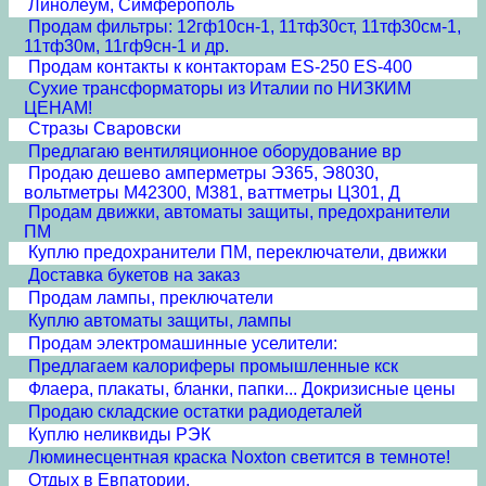
Линолеум, Симферополь
Продам фильтры: 12гф10сн-1, 11тф30ст, 11тф30см-1,
11тф30м, 11гф9сн-1 и др.
Продам контакты к контакторам ES-250 ES-400
Сухие трансформаторы из Италии по НИЗКИМ
ЦЕНАМ!
Стразы Сваровски
Предлагаю вентиляционное оборудование вр
Продаю дешево амперметры Э365, Э8030,
вольтметры М42300, М381, ваттметры Ц301, Д
Продам движки, автоматы защиты, предохранители
ПМ
Куплю предохранители ПМ, переключатели, движки
Доставка букетов на заказ
Продам лампы, преключатели
Куплю автоматы защиты, лампы
Продам электромашинные уселители:
Предлагаем калориферы промышленные кск
Флаера, плакаты, бланки, папки... Докризисные цены
Продаю складские остатки радиодеталей
Куплю неликвиды РЭК
Люминесцентная краска Noxton светится в темноте!
Отдых в Евпатории.