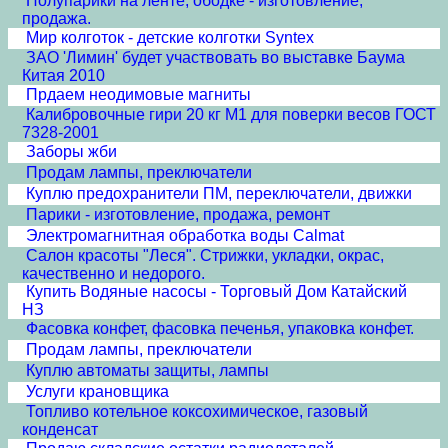
Полупарики на ленте, ободке - изготовление,
продажа.
Мир колготок - детские колготки Syntex
ЗАО 'Лимин' будет участвовать во выставке Баума
Китая 2010
Прдаем неодимовые магниты
Калибровочные гири 20 кг М1 для поверки весов ГОСТ
7328-2001
Заборы жби
Продам лампы, преключатели
Куплю предохранители ПМ, переключатели, движки
Парики - изготовление, продажа, ремонт
Электромагнитная обработка воды Calmat
Cалон красоты "Леся". Стрижки, укладки, окрас,
качественно и недорого.
Купить Водяные насосы - Торговый Дом Катайский
НЗ
Фасовка конфет, фасовка печенья, упаковка конфет.
Продам лампы, преключатели
Куплю автоматы защиты, лампы
Услуги крановщика
Топливо котельное коксохимическое, газовый
конденсат