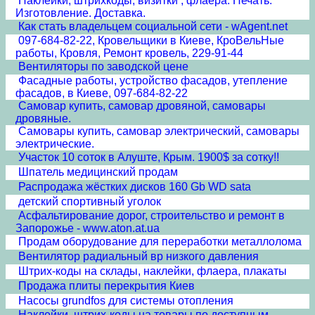
Наклейки, штрихкоды, визитки , флаера. Печать.
Изготовление. Доставка.
Как стать владельцем социальной сети - wAgent.net
097-684-82-22, Кровельщики в Киеве, КроВельНые
работы, Кровля, Ремонт кровель, 229-91-44
Вентиляторы по заводской цене
Фасадные работы, устройство фасадов, утепление
фасадов, в Киеве, 097-684-82-22
Самовар купить, самовар дровяной, самовары
дровяные.
Самовары купить, самовар электрический, самовары
электрические.
Участок 10 соток в Алуште, Крым. 1900$ за сотку!!
Шпатель медицинский продам
Распродажа жёстких дисков 160 Gb WD sata
детский спортивный уголок
Асфальтирование дорог, строительство и ремонт в
Запорожье - www.aton.at.ua
Продам оборудование для переработки металлолома
Вентилятор радиальный вр низкого давления
Штрих-коды на склады, наклейки, флаера, плакаты
Продажа плиты перекрытия Киев
Насосы grundfos для системы отопления
Наклейки, штрих-коды на товары по доступным