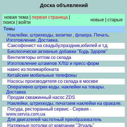
Доска объявлений
новая тема
|
первая страница
|
новые
|
старые
поиск
|
войти
Темы
Наклейки, штрихкоды, визитки , флаера. Печать.
Изготовление. Доставка.
Cаксофонист на свадьбу,праздник,юбилей и т.д.
Биологически активные добавки "Будь Здоров"
Вентиляторы оптом со склада
Изготовление штампов ХЛШ и пресс-форм
навес из поликарбоната
Китайские мобильные телефоны
Насосы производителя со склада в москве
Оперативно штрих-коды, наклейки на товары.
Доставка
Продам скважинный насос ZDS
Наклейки, штрихкоды, печатаем наклейки на оракале.
Посуда, ресторанный сервис - Сервия -
www.servia.com.ua
Для двигателей частотный преобразователь
Натяжные потолки от компании "Этуаль"