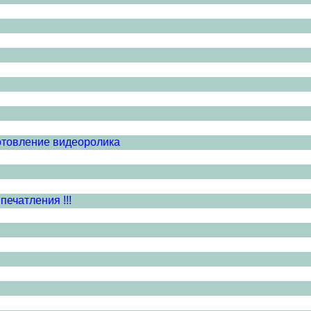
готовление видеоролика
ечатления !!!