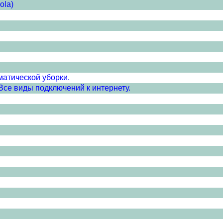
ola)
матической уборки.
се виды подключений к интернету.