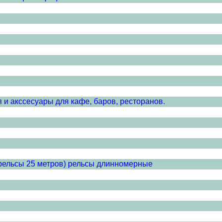
 и акссесуары для кафе, баров, ресторанов.
(рельсы 25 метров) рельсы длинномерные