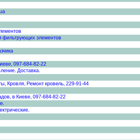
.ua
элементов
 и фильтрующих элементов
азчика
иеве, 097-684-82-22
вление. Доставка.
ы, Кровля, Ремонт кровель, 229-91-44
ов, в Киеве, 097-684-82-22
е.
ектрические.