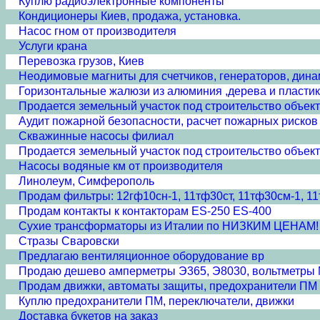
Куплю радиоэлектронные компоненты
Кондиционеры Киев, продажа, установка.
Насос гном от производителя
Услуги крана
Перевозка грузов, Киев
Неодимовые магниты для счетчиков, генераторов, динам
Горизонтальные жалюзи из алюминия ,дерева и пласти
Продается земельный участок под строительство объек
Аудит пожарной безопасности, расчет пожарных рисков
Скважинные насосы филиал
Продается земельный участок под строительство объек
Насосы водяные км от производителя
Линолеум, Симферополь
Продам фильтры: 12гф10сн-1, 11тф30ст, 11тф30см-1, 11
Продам контакты к контакторам ES-250 ES-400
Сухие трансформаторы из Италии по НИЗКИМ ЦЕНАМ!
Стразы Сваровски
Предлагаю вентиляционное оборудование вр
Продаю дешево амперметры Э365, Э8030, вольтметры М
Продам движки, автоматы защиты, предохранители ПМ
Куплю предохранители ПМ, переключатели, движки
Доставка букетов на заказ