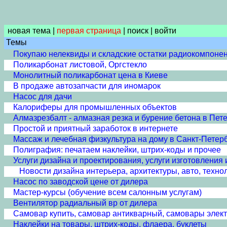
новая тема
|
первая страница
|
поиск
|
войти
Темы
Покупаю нелеквиды и складские остатки радиокомпоне
Поликарбонат листовой, Оргстекло
Монолитный поликарбонат цена в Киеве
В продаже автозапчасти для иномарок
Насос для дачи
Калориферы для промышленных объектов
Алмазрезбалт - алмазная резка и бурение бетона в Пет
Простой и приятный заработок в интернете
Массаж и лечебная физкультура на дому в Санкт-Петер
Полиграфия: печатаем наклейки, штрих-коды и прочее
Услуги дизайна и проектирования, услуги изготовления 
Новости дизайна интерьера, архитектуры, авто, техно
Насос по заводской цене от дилера
Мастер-курсы (обучение всем салонным услугам)
Вентилятор радиальный вр от дилера
Самовар купить, самовар антикварный, самовары элект
Наклейки на товары, штрих-коды, флаера, буклеты