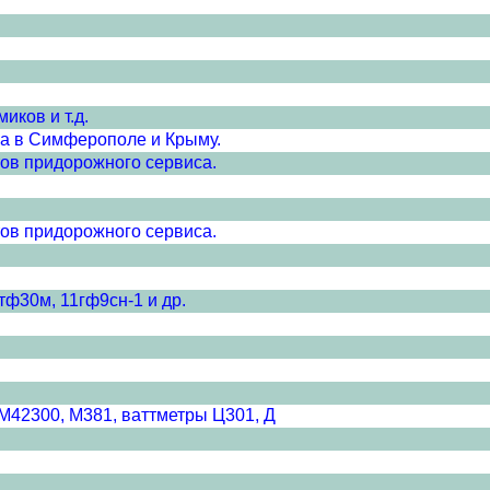
иков и т.д.
ка в Симферополе и Крыму.
тов придорожного сервиса.
тов придорожного сервиса.
тф30м, 11гф9сн-1 и др.
42300, М381, ваттметры Ц301, Д