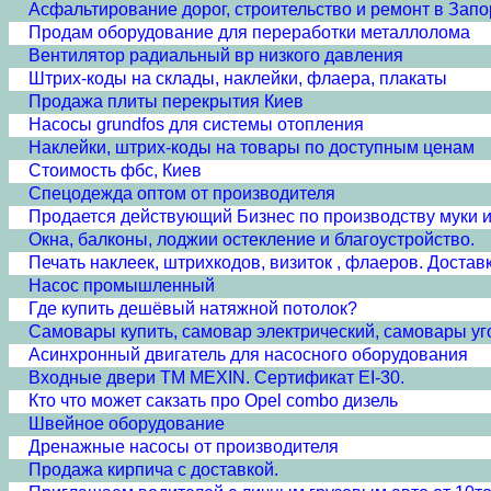
Асфальтирование дорог, строительство и ремонт в Запор
Продам оборудование для переработки металлолома
Вентилятор радиальный вр низкого давления
Штрих-коды на склады, наклейки, флаера, плакаты
Продажа плиты перекрытия Киев
Насосы grundfos для системы отопления
Наклейки, штрих-коды на товары по доступным ценам
Стоимость фбс, Киев
Спецодежда оптом от производителя
Продается действующий Бизнес по производству муки и
Окна, балконы, лоджии остекление и благоустройство.
Печать наклеек, штрихкодов, визиток , флаеров. Доставк
Насос промышленный
Где купить дешёвый натяжной потолок?
Самовары купить, самовар электрический, самовары уг
Асинхронный двигатель для насосного оборудования
Входные двери ТМ MEXIN. Сертификат EI-30.
Кто что может сакзать про Opel combo дизель
Швейное оборудование
Дренажные насосы от производителя
Продажа кирпича с доставкой.