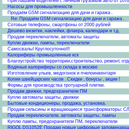
Приглашаем водителей с личным грузовым авто от 10т
Насосы для промышленности
Продаём GSM сигнализацию для дачи и гаража .
Re: Продаём GSM сигнализацию для дачи и гаража .
Сотовые телефоны, смартфоны от 2000 рублей
Дешево визитки, наклейки, флаера, календари и т.д.
Продам переключатели, автоматы защиты
Куплю движки, лампы, переключатели
Самосвалы! Круглосуточно!!!
Калориферы промышленные кск
Благоустройство территории,строительство, ремонт, отд
Водяные калориферы со склада в москве
Изготовление ульев, медогонок и пчелоинвентаря
Копии швейцарских часов . Скидки , бонусы , акции !
Формы для производства тротуарной плитки.
Продам движки, предохранители ПМ
Куплю автоматы защиты, движки
Бытовые кондиционеры, продажа, установка.
Продам сельсины и врaщающиеся трансформаторы: СЛ57
Продам переключатели, автоматы защиты, лампы
Куплю лампы, предохранители ПМ, переключатели
RIGOL DS1052E Продаю новые цифровые запоминающ