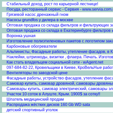
Стабильный доход, рост по карьерной лестнице!
Посуда, ресторанный сервис - Сервия - www.servia.com
Грязевой насос дренажный гном
Насосы grundfos у дилера в москве
Оптовая продажа со склада фильтров и фильтрующих 
Оптовая продажа со склада в Екатеринбурге фильтров
Воронка ушная
Изготовление полиэтиленовых пакетов с логотипом зак
Карбоновые обогреватели
Альпинисты, Фасадные работы, утепление фасадов, в К
Наклейки, штрихкоды, визитки , флаера. Печать. Изгото
Как стать владельцем социальной сети - wAgent.net
097-684-82-22, Кровельщики в Киеве, КроВельНые работ
Вентиляторы по заводской цене
Фасадные работы, устройство фасадов, утепление фасад
Самовар купить, самовар дровяной, самовары дровяны
Самовары купить, самовар электрический, самовары эл
Участок 10 соток в Алуште, Крым. 1900$ за сотку!!
Шпатель медицинский продам
Распродажа жёстких дисков 160 Gb WD sata
детский спортивный уголок