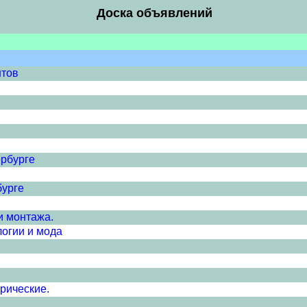
Доска объявлений
нтов
ербурге
бурге
и монтажа.
логии и мода
рические.