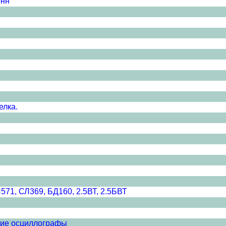
онн
елка.
1, СЛ369, БД160, 2.5ВТ, 2.5БВТ
ие осциллографы