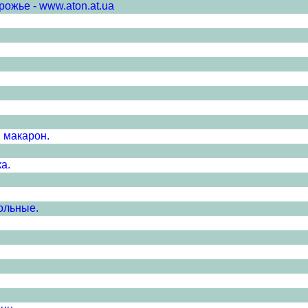
ожье - www.aton.at.ua
 макарон.
а.
ольные.