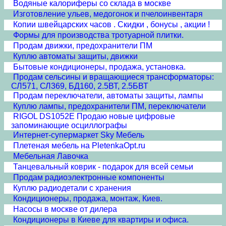
Водяные калориферы со склада в москве
Изготовление ульев, медогонок и пчелоинвентаря
Копии швейцарских часов . Скидки , бонусы , акции !
Формы для производства тротуарной плитки.
Продам движки, предохранители ПМ
Куплю автоматы защиты, движки
Бытовые кондиционеры, продажа, установка.
Продам сельсины и врaщающиеся трансформаторы:
СЛ571, СЛ369, БД160, 2.5ВТ, 2.5БВТ
Продам переключатели, автоматы защиты, лампы
Куплю лампы, предохранители ПМ, переключатели
RIGOL DS1052E Продаю новые цифровые
запоминающие осциллографы
Интернет-супермаркет Sky Мебель
Плетеная мебель на PletenkaOpt.ru
Мебельная Лавочка
Танцевальный коврик - подарок для всей семьи
Продам радиоэлектронные компоненты
Куплю радиодетали с хранения
Кондиционеры, продажа, монтаж, Киев.
Насосы в москве от дилера
Кондиционеры в Киеве для квартиры и офиса.