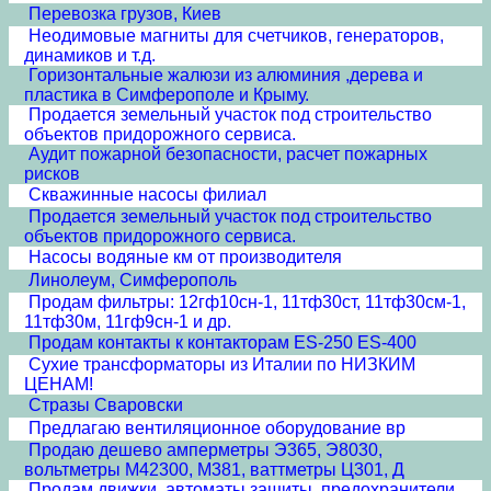
Перевозка грузов, Киев
Неодимовые магниты для счетчиков, генераторов,
динамиков и т.д.
Горизонтальные жалюзи из алюминия ,дерева и
пластика в Симферополе и Крыму.
Продается земельный участок под строительство
объектов придорожного сервиса.
Аудит пожарной безопасности, расчет пожарных
рисков
Скважинные насосы филиал
Продается земельный участок под строительство
объектов придорожного сервиса.
Насосы водяные км от производителя
Линолеум, Симферополь
Продам фильтры: 12гф10сн-1, 11тф30ст, 11тф30см-1,
11тф30м, 11гф9сн-1 и др.
Продам контакты к контакторам ES-250 ES-400
Сухие трансформаторы из Италии по НИЗКИМ
ЦЕНАМ!
Стразы Сваровски
Предлагаю вентиляционное оборудование вр
Продаю дешево амперметры Э365, Э8030,
вольтметры М42300, М381, ваттметры Ц301, Д
Продам движки, автоматы защиты, предохранители