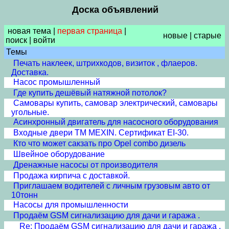
Доска объявлений
новая тема
|
первая страница
|
новые
|
старые
поиск
|
войти
Темы
Печать наклеек, штрихкодов, визиток , флаеров.
Доставка.
Насос промышленный
Где купить дешёвый натяжной потолок?
Самовары купить, самовар электрический, самовары
угольные.
Асинхронный двигатель для насосного оборудования
Входные двери ТМ MEXIN. Сертификат EI-30.
Кто что может сакзать про Opel combo дизель
Швейное оборудование
Дренажные насосы от производителя
Продажа кирпича с доставкой.
Приглашаем водителей с личным грузовым авто от
10тонн
Насосы для промышленности
Продаём GSM сигнализацию для дачи и гаража .
Re: Продаём GSM сигнализацию для дачи и гаража .