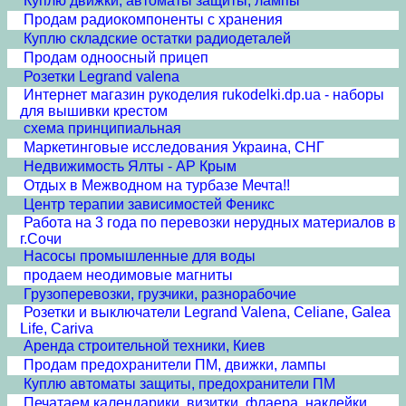
Куплю движки, автоматы защиты, лампы
Продам радиокомпоненты с хранения
Куплю складские остатки радиодеталей
Продам одноосный прицеп
Розетки Legrand valena
Интернет магазин рукоделия rukodelki.dp.ua - наборы
для вышивки крестом
схема принципиальная
Маркетинговые исследования Украина, СНГ
Недвижимость Ялты - АР Крым
Отдых в Межводном на турбазе Мечта!!
Центр терапии зависимостей Феникс
Работа на 3 года по перевозки нерудных материалов в
г.Сочи
Насосы промышленные для воды
продаем неодимовые магниты
Грузоперевозки, грузчики, разнорабочие
Розетки и выключатели Legrand Valena, Celiane, Galea
Life, Cariva
Аренда строительной техники, Киев
Продам предохранители ПМ, движки, лампы
Куплю автоматы защиты, предохранители ПМ
Печатаем календарики, визитки, флаера, наклейки...