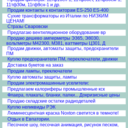
11тф30м, 11гф9сн-1 и др.
Продам контакты к контакторам ES-250 ES-400
Сухие трансформаторы из Италии по НИЗКИМ
ЦЕНАМ!
Стразы Сваровски
Предлагаю вентиляционное оборудование вр
Продаю дешево амперметры Э365, Э8030,
вольтметры М42300, М381, ваттметры Ц301, Д
Продам движки, автоматы защиты, предохранители
ПМ
Куплю предохранители ПМ, переключатели, движки
Доставка букетов на заказ
Продам лампы, преключатели
Куплю автоматы защиты, лампы
Продам электромашинные уселители:
Предлагаем калориферы промышленные кск
Флаера, плакаты, бланки, папки... Докризисные цены
Продаю складские остатки радиодеталей
Куплю неликвиды РЭК
Люминесцентная краска Noxton светится в темноте!
Отдых в Евпатории.
Песочное шоу, песочная анимация, рисунок песком,