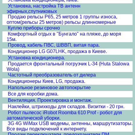
Установка, настройка ТВ антенн
эфирных,спутниковых
Продаю рельсы Р65, 25 метров 1 группы износа,
оптом(рельсы 25 метров) рельсы длинномерные
Куплю приборы срочно
Комфортный отдых в "Бунгало" на пляже, до моря
15м.
Провод, кабель ПВС, ШВВП, витая пара.
Кондиционер LG G07LHK, продажа в Киеве.
Установка кондиционера.
Продается фронтальный погрузчик L-34 (Huta Stalowa
Wola)
Частотный преобразователь от дилера
Кондиционеры Киев, LG, продажа.
Напольное резиновое автопокрытие
Все для коробки дома.
Вентиляция. Проектировка и монтаж.
Наклейки, штрихкоды для складов. Визитки - 20 грн.
Робот пылесос iRobot Roomba 610 Prof - робот для
автоматической уборки.
3G 4G WiMax USB модемы, антенны, маршрутизаторы.
Все виды подключений к интернету.
Продам переключатели, предохранители ПМ