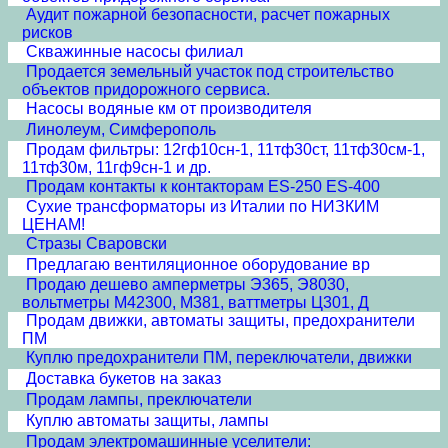
Аудит пожарной безопасности, расчет пожарных
рисков
Скважинные насосы филиал
Продается земельный участок под строительство
объектов придорожного сервиса.
Насосы водяные км от производителя
Линолеум, Симферополь
Продам фильтры: 12гф10сн-1, 11тф30ст, 11тф30см-1,
11тф30м, 11гф9сн-1 и др.
Продам контакты к контакторам ES-250 ES-400
Сухие трансформаторы из Италии по НИЗКИМ
ЦЕНАМ!
Стразы Сваровски
Предлагаю вентиляционное оборудование вр
Продаю дешево амперметры Э365, Э8030,
вольтметры М42300, М381, ваттметры Ц301, Д
Продам движки, автоматы защиты, предохранители
ПМ
Куплю предохранители ПМ, переключатели, движки
Доставка букетов на заказ
Продам лампы, преключатели
Куплю автоматы защиты, лампы
Продам электромашинные уселители: