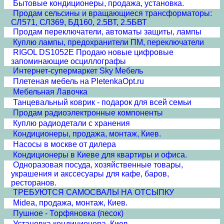
Бытовые кондиционеры, продажа, установка.
Продам сельсины и врaщающиеся трансформаторы:
СЛ571, СЛ369, БД160, 2.5ВТ, 2.5БВТ
Продам переключатели, автоматы защиты, лампы
Куплю лампы, предохранители ПМ, переключатели
RIGOL DS1052E Продаю новые цифровые
запоминающие осциллографы
Интернет-супермаркет Sky Мебель
Плетеная мебель на PletenkaOpt.ru
Мебельная Лавочка
Танцевальный коврик - подарок для всей семьи
Продам радиоэлектронные компоненты
Куплю радиодетали с хранения
Кондиционеры, продажа, монтаж, Киев.
Насосы в москве от дилера
Кондиционеры в Киеве для квартиры и офиса.
Одноразовая посуда, хозяйственные товары,
украшения и акссесуары для кафе, баров,
ресторанов.
ТРЕБУЮТСЯ САМОСВАЛЫ НА ОТСЫПКУ
Midea, продажа, монтаж, Киев.
Пушное - Торфяновка (песок)
Установка кондиционера, Киев.