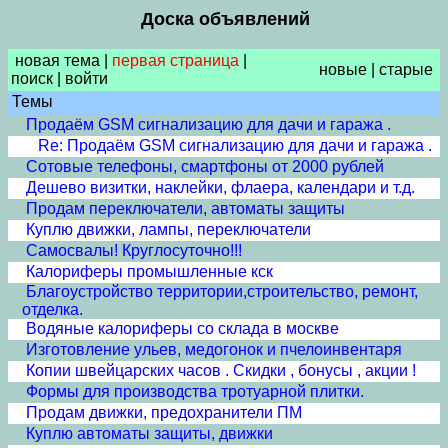
Доска объявлений
новая тема
|
первая страница
|
новые
|
старые
поиск
|
войти
Темы
Продаём GSM сигнализацию для дачи и гаража .
Re: Продаём GSM сигнализацию для дачи и гаража .
Сотовые телефоны, смартфоны от 2000 рублей
Дешево визитки, наклейки, флаера, календари и т.д.
Продам переключатели, автоматы защиты
Куплю движки, лампы, переключатели
Самосвалы! Круглосуточно!!!
Калориферы промышленные кск
Благоустройство территории,строительство, ремонт,
отделка.
Водяные калориферы со склада в москве
Изготовление ульев, медогонок и пчелоинвентаря
Копии швейцарских часов . Скидки , бонусы , акции !
Формы для производства тротуарной плитки.
Продам движки, предохранители ПМ
Куплю автоматы защиты, движки