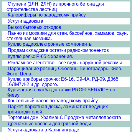
Cтупени (1ЛН, 2ЛН) из прочного бетона для
строительства лестниц
Калориферы по заводскому прайсу
Услуги адвоката
Вывоз бытовых отходов
Панно из мозаики для стен, бассейнов, хамамов, саун,
стеклянная мозаика.
Куплю радиоэлектронные компоненты
Продам складские остатки радиокомпонентов
Куплю рельс Р-65 с хранения.
Рекламное агентство - все виды наружной рекламы
Наращивание ресниц. Оболонь. Виноградарь. Киев.
Фото. Цена
Куплю приборы срочно: Е6-16, Э9-4А, РД-09, Д365,
16ЛМ7И-2 и др. дорого.
Курьерская служба доставки PROFI SERVICE по
Киеву!
Консольный насос по заводскому прайсу
Паркет, паркетная доска, ламинат от ведущих
производителей
Торговый дом 'Уралмаш'. Продажа металлопроката
Дренажные насосы для грязной воды
Услуги адвоката в Калининграде