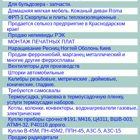
Для бульдозера - запчасти.
Домашняя мягкая мебель. Кожаный диван Roma
ФРП-1 Скорлупы и плиты теплоизоляционные .
Продается сельхоз предприятие в Краснодарском
крае!
Продаю неликвиды РЭК
МОНТАЖ ПЕЧАТНЫХ ПЛАТ
Наращивание Ресниц Ногтей Оболонь Киев
Продам феррониобий, марганец металлический и
многие другие ферросплавы
Вентиляторы для производств
Шторки автомобильные
Калибры резьбовые, метрические , дюймовые,
конические, гладкие.
Требуются самосвалы
Термоусадка, упаковка в термоусадочную пленку,
услуги термоусадки наборов.
Котлы, колонки, конвекторы, водонагреватели газовые,
электрические
Куплю приборы срочно:Ф191, М416, Ц4311, ВШВ-003,
АТМН-32, Р40116 дорого.
Куплю В-45М, ПН-45М2, ППН-45, АЗС-5, АЗС-15
Продаю радиодетали