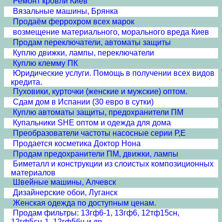
Ремонт кровли Киев
Вязальные машины, Брянка
Продаём феррохром всех марок
возмещение материального, морального вреда Киев
Продам переключатели, автоматы защиты
Куплю движки, лампы, переключатели
Куплю клемму ПК
Юридические услуги. Помощь в получении всех видов
кредита.
Пуховики, курточки (женские и мужские) оптом.
Сдам дом в Испании (30 евро в сутки)
Куплю автоматы защиты, предохранители ПМ
Купальники SHE оптом и одежда для дома
Преобразователи частоты насосные серии Р,Е
Продается косметика Доктор Нона
Продам предохранители ПМ, движки, лампы
Биметалл и конструкции из слоистых композиционных
материалов
Швейные машины, Алчевск
Дизайнерские обои, Луганск
Женская одежда по доступным ценам.
Продам фильтры: 13гф6-1, 13гф6, 12тф15сн,
12гф5сн-1, 12гф5бн и др.