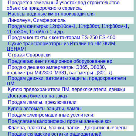
Продается земельный участок под строительство
объектов придорожного сервиса.
Насосы водяные км от производителя
Линолеум, Симферополь
Продам фильтры: 12гф10сн-1, 11тф30ст, 11тф30см-1,
11тф30м, 11гф9сн-1 и др.
Продам контакты к контакторам ES-250 ES-400
Сухие трансформаторы из Италии по НИЗКИМ
ЦЕНАМ!
Стразы Сваровски
Предлагаю вентиляционное оборудование вр
Продаю дешево амперметры Э365, Э8030,
вольтметры М42300, М381, ваттметры Ц301, Д
Продам движки, автоматы защиты, предохранители
ПМ
Куплю предохранители ПМ, переключатели, движки
Доставка букетов на заказ
Продам лампы, преключатели
Куплю автоматы защиты, лампы
Продам электромашинные уселители:
Предлагаем калориферы промышленные кск
Флаера, плакаты, бланки, папки... Докризисные цены
Продаю складские остатки радиодеталей