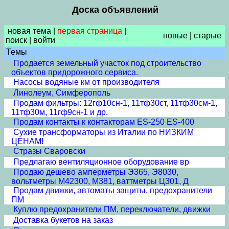
Доска объявлений
новая тема
|
первая страница
|
новые
|
старые
поиск
|
войти
Темы
Продается земельный участок под строительство
объектов придорожного сервиса.
Насосы водяные км от производителя
Линолеум, Симферополь
Продам фильтры: 12гф10сн-1, 11тф30ст, 11тф30см-1,
11тф30м, 11гф9сн-1 и др.
Продам контакты к контакторам ES-250 ES-400
Сухие трансформаторы из Италии по НИЗКИМ
ЦЕНАМ!
Стразы Сваровски
Предлагаю вентиляционное оборудование вр
Продаю дешево амперметры Э365, Э8030,
вольтметры М42300, М381, ваттметры Ц301, Д
Продам движки, автоматы защиты, предохранители
ПМ
Куплю предохранители ПМ, переключатели, движки
Доставка букетов на заказ