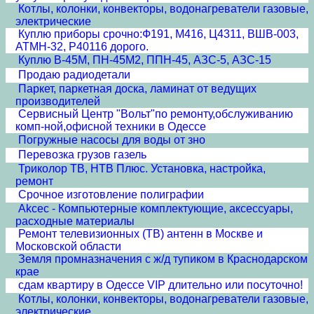
Котлы, колонки, конвекторы, водонагреватели газовые,
электрические
Куплю приборы срочно:Ф191, М416, Ц4311, ВШВ-003,
АТМН-32, Р40116 дорого.
Куплю В-45М, ПН-45М2, ППН-45, АЗС-5, АЗС-15
Продаю радиодетали
Паркет, паркетная доска, ламинат от ведущих
производителей
Сервисный Центр "Вольт"по ремонту,обслуживанию
комп-ной,офисной техники в Одессе
Погружные насосы для воды от зно
Перевозка грузов газель
Триколор ТВ, НТВ Плюс. Установка, настройка,
ремонт
Срочное изготовление полиграфии
Akcec - Компьютерные комплектующие, аксессуары,
расходные материалы
Ремонт телевизионных (ТВ) антенн в Москве и
Московской области
Земля промназначения с ж/д тупиком в Краснодарском
крае
сдам квартиру в Одессе VIP длительно или посуточно!
Котлы, колонки, конвекторы, водонагреватели газовые,
электрические