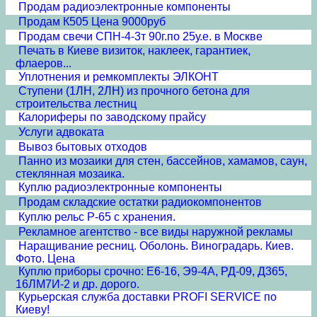
Продам радиоэлектронные компоненты
Продам К505 Цена 9000руб
Продам свечи СПН-4-3т 90г.по 25у.е. в Москве
Печать в Киеве визиток, наклеек, гарантиек,
флаеров...
Уплотнения и ремкомплекты ЭЛКОНТ
Cтупени (1ЛН, 2ЛН) из прочного бетона для
строительства лестниц
Калориферы по заводскому прайсу
Услуги адвоката
Вывоз бытовых отходов
Панно из мозаики для стен, бассейнов, хамамов, саун,
стеклянная мозаика.
Куплю радиоэлектронные компоненты
Продам складские остатки радиокомпонентов
Куплю рельс Р-65 с хранения.
Рекламное агентство - все виды наружной рекламы
Наращивание ресниц. Оболонь. Виноградарь. Киев.
Фото. Цена
Куплю приборы срочно: Е6-16, Э9-4А, РД-09, Д365,
16ЛМ7И-2 и др. дорого.
Курьерская служба доставки PROFI SERVICE по
Киеву!