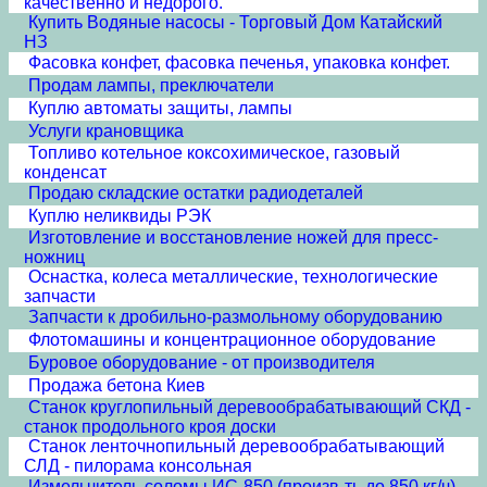
качественно и недорого.
Купить Водяные насосы - Торговый Дом Катайский
НЗ
Фасовка конфет, фасовка печенья, упаковка конфет.
Продам лампы, преключатели
Куплю автоматы защиты, лампы
Услуги крановщика
Топливо котельное коксохимическое, газовый
конденсат
Продаю складские остатки радиодеталей
Куплю неликвиды РЭК
Изготовление и восстановление ножей для пресс-
ножниц
Оснастка, колеса металлические, технологические
запчасти
Запчасти к дробильно-размольному оборудованию
Флотомашины и концентрационное оборудование
Буровое оборудование - от производителя
Продажа бетона Киев
Станок круглопильный деревообрабатывающий СКД -
станок продольного кроя доски
Станок ленточнопильный деревообрабатывающий
СЛД - пилорама консольная
Измельчитель соломы ИС-850 (произв-ть до 850 кг/ч)