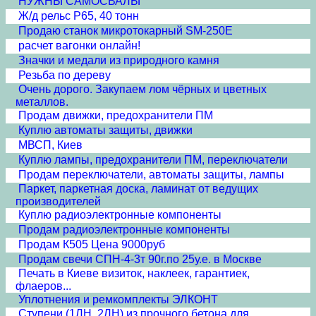
НУЖНЫ САМОСВАЛЫ
Ж/д рельс Р65, 40 тонн
Продаю станок микротокарный SM-250E
расчет вагонки онлайн!
Значки и медали из природного камня
Резьба по дереву
Очень дорого. Закупаем лом чёрных и цветных
металлов.
Продам движки, предохранители ПМ
Куплю автоматы защиты, движки
МВСП, Киев
Куплю лампы, предохранители ПМ, переключатели
Продам переключатели, автоматы защиты, лампы
Паркет, паркетная доска, ламинат от ведущих
производителей
Куплю радиоэлектронные компоненты
Продам радиоэлектронные компоненты
Продам К505 Цена 9000руб
Продам свечи СПН-4-3т 90г.по 25у.е. в Москве
Печать в Киеве визиток, наклеек, гарантиек,
флаеров...
Уплотнения и ремкомплекты ЭЛКОНТ
Cтупени (1ЛН, 2ЛН) из прочного бетона для