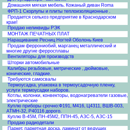
Домашняя мягкая мебель. Кожаный диван Roma
ФРП-1 Скорлупы и плиты теплоизоляционные .
Продается сельхоз предприятие в Краснодарском
крае!
Продаю неликвиды РЭК
МОНТАЖ ПЕЧАТНЫХ ПЛАТ
Наращивание Ресниц Ногтей Оболонь Киев
Продам феррониобий, марганец металлический и
многие другие ферросплавы
Вентиляторы для производств
Шторки автомобильные
Калибры резьбовые, метрические , дюймовые,
конические, гладкие.
Требуются самосвалы
Термоусадка, упаковка в термоусадочную пленку,
услуги термоусадки наборов.
Котлы, колонки, конвекторы, водонагреватели газовые,
электрические
Куплю приборы срочно:Ф191, М416, Ц4311, ВШВ-003,
АТМН-32, Р40116 дорого.
Куплю В-45М, ПН-45М2, ППН-45, АЗС-5, АЗС-15
Продаю радиодетали
Паркет, паркетная доска, ламинат от ведущих