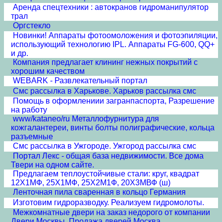
Аренда спецтехники : автокранов гидроманипулятор
трал
Оргстекло
Новинки! Аппараты фотоомоложения и фотоэпиляции,
использующий технологию IPL. Аппараты FG-600, QQ+
и др.
Компания предлагает клининг нежных покрытий с
хорошим качеством
WEBARK - Развлекательный портал
Смс рассылка в Харькове. Харьков рассылка смс
Помощь в оформлениии загранпаспорта, Разрешение
на работу
www/kataneo/ru Металлофурнитура для
кожгалантереи, винты болты полиграфические, кольца
разъемные
Смс рассылка в Ужгороде. Ужгород рассылка смс
Портал Лекс - общая база недвижимости. Все дома
Твери на одном сайте.
Предлагаем теплоустойчивые стали: круг, квадрат
12Х1МФ, 25Х1МФ, 25Х2М1Ф, 20Х3МВФ (ш)
Ленточная пила сваренная в кольцо Германия
Изготовим гидроразводку. Реализуем гидромолоты.
Межкомнатные двери на заказ недорого от компании
Двери Москвы. Продажа дверей Москва