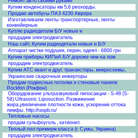
Ремонт авто своими руками
Купим конденсаторы км 5,6 реохорды.
Продаю автобусы ПАЗ 4230 Аврора
Изготавливаем ленты транспортерные, ленты
конвейерные
Куплю радиодетали Б/У новые и
продадим электродвигатель
Наш сайт, Купим радиодетали новые и Б/У
Аппарат чистки подушек, перин, одеял - 6800 грн
Купим приборы КИПиА Б/У дороже чем на лом
продадим электродвигатель
Купим АТС квант и друг, транзисторы, микросхемы,
Украинские сварочные инверторы
Продам подвесные потолки и стеновые панели
Rockfon (Рокфон)
Оборудование ультразвуковой липосакции - S-48 (S-
58) Ultrasonic Liposuction. Разжижение
жира,увеличение плотности кожи, ускорение оттока
лимфы. http://raspb.ru/
Тепловые насосы
продам сульфоуголь , катионит.
Теплый пол премиум класса (г. Сумы, Украина)
продадим электродвигатель