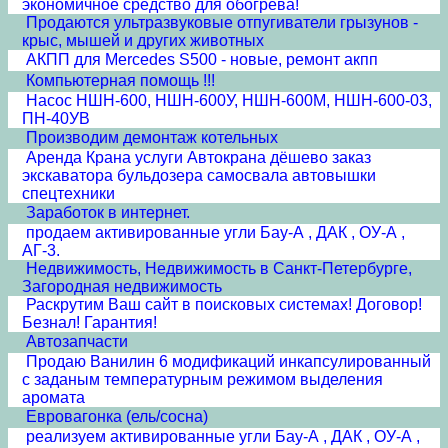
экономичное средство для обогрева!
Продаются ультразвуковые отпугиватели грызунов -
крыс, мышей и других животных
АКПП для Mercedes S500 - новые, ремонт акпп
Компьютерная помощь !!!
Насос НШН-600, НШН-600У, НШН-600М, НШН-600-03,
ПН-40УВ
Производим демонтаж котельных
Аренда Крана услуги Автокрана дёшево заказ
экскаватора бульдозера самосвала автовышки
спецтехники
Заработок в интернет.
продаем активированные угли Бау-А , ДАК , ОУ-А ,
АГ-3.
Недвижимость, Недвижимость в Санкт-Петербурге,
Загородная недвижимость
Раскрутим Ваш сайт в поисковых системах! Договор!
Безнал! Гарантия!
Автозапчасти
Продаю Ванилин 6 модификаций инкапсулированный
с заданым температурным режимом выделения
аромата
Евровагонка (ель/сосна)
реализуем активированные угли Бау-А , ДАК , ОУ-А ,