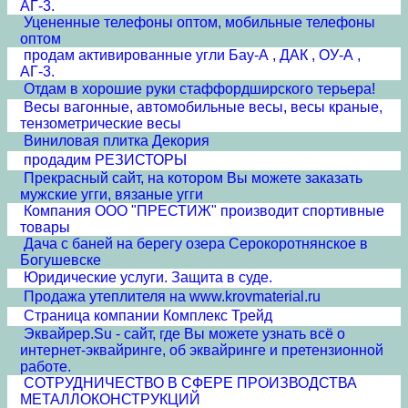
АГ-3.
Уцененные телефоны оптом, мобильные телефоны
оптом
продам активированные угли Бау-А , ДАК , ОУ-А ,
АГ-3.
Отдам в хорошие руки стаффордширского терьера!
Весы вагонные, автомобильные весы, весы краные,
тензометрические весы
Виниловая плитка Декория
продадим РЕЗИСТОРЫ
Прекрасный сайт, на котором Вы можете заказать
мужские угги, вязаные угги
Компания ООО "ПРЕСТИЖ" производит спортивные
товары
Дача с баней на берегу озера Серокоротнянское в
Богушевске
Юридические услуги. Защита в суде.
Продажа утеплителя на www.krovmaterial.ru
Страница компании Комплекс Трейд
Эквайрер.Su - сайт, где Вы можете узнать всё о
интернет-эквайринге, об эквайринге и претензионной
работе.
СОТРУДНИЧЕСТВО В СФЕРЕ ПРОИЗВОДСТВА
МЕТАЛЛОКОНСТРУКЦИЙ