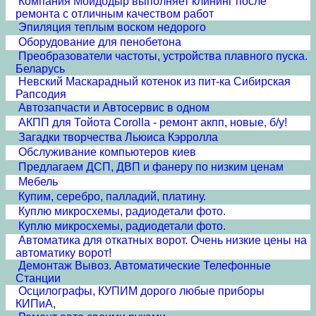
Компания Мойдодыр выполняет клининг после
ремонта с отличным качеством работ
Эпиляция теплым воском недорого
Оборудование для пенобетона
Преобразователи частоты, устройства плавного пуска.
Беларусь
Невский Маскарадный котенок из пит-ка Сибирская
Рапсодия
Автозапчасти и Автосервис в одном
АКПП для Тойота Corolla - ремонт акпп, новые, б/у!
Загадки творчества Льюиса Кэрролла
Обслуживание компьютеров киев
Предлагаем ДСП, ДВП и фанеру по низким ценам
Мебель
Купим, серебро, палладий, платину.
Куплю микросхемы, радиодетали фото.
Куплю микросхемы, радиодетали фото.
Автоматика для откатных ворот. Очень низкие цены на
автоматику ворот!
Демонтаж Вывоз. Автоматические Телефонные
Станции
Осцилографы, КУПИМ дорого любые приборы
КИПиА,