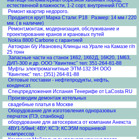
естественной влажности, 1-2 сорт, внутренний ГОСТ
Ремонт квартир недорого.
Продается круг! Марка Стали: Р18 Размер: 14 мм / 220
мм. ( в наличие)
Ремонт,монтаж, модернизация, обслуживание и
проектирование кранов и крановых путей
Nokia 8800 Carbone с гарантией
Автокран б/у Ивановец Клинцы на Урале на Камазе г/п
25 тонн
Запасные части на станок 1К62, 1К62Д, 16К20, 1М63,
ДИП-300 и др. ООО "Квинтекс" тел: 351-264-81-88
Муфты электромагнитные ЭТМ-132 3Н ООО
"Квинтекс" тел.: (351) 264-81-88
Оптовые поставки - нефтепродукты, нефть,
конденсат.
Спецпредложения Испания Тенерифе от LaCosta RU
Производим демонтаж котельных
свадебные платья в Москве
Оборудование для изготовления одноразовых
перчаток (ПЭ, спанбонд)
оборудование для автосервиса от компании Анекста
4ВУ1-5/9м4; 4ВУ; КСЭ; КСЭ5М поршневой
компрессор