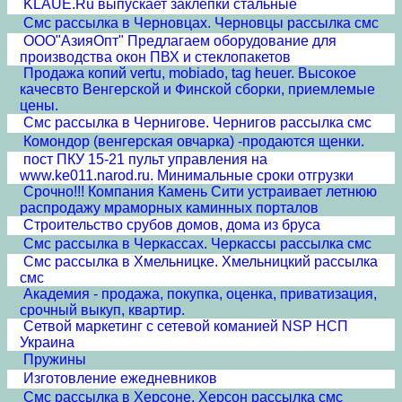
KLAUE.Ru выпускает заклепки стальные
Смс рассылка в Черновцах. Черновцы рассылка смс
ООО"АзияОпт" Предлагаем оборудование для
производства окон ПВХ и стеклопакетов
Продажа копий vertu, mobiado, tag heuer. Высокое
качесвто Венгерской и Финской сборки, приемлемые
цены.
Смс рассылка в Чернигове. Чернигов рассылка смс
Комондор (венгерская овчарка) -продаются щенки.
пост ПКУ 15-21 пульт управления на
www.ke011.narod.ru. Минимальные сроки отгрузки
Срочно!!! Компания Камень Сити устраивает летнюю
распродажу мраморных каминных порталов
Строительство срубов домов, дома из бруса
Смс рассылка в Черкассах. Черкассы рассылка смс
Смс рассылка в Хмельницке. Хмельницкий рассылка
смс
Академия - продажа, покупка, оценка, приватизация,
срочный выкуп, квартир.
Сетвой маркетинг с сетевой команией NSP НСП
Украина
Пружины
Изготовление ежедневников
Смс рассылка в Херсоне. Херсон рассылка смс