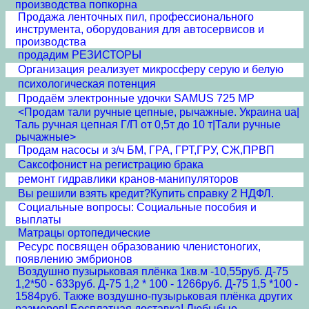
производства попкорна
Продажа ленточных пил, профессионального
инструмента, оборудования для автосервисов и
производства
продадим РЕЗИСТОРЫ
Организация реализует микросферу серую и белую
психологическая потенция
Продаём электронные удочки SAMUS 725 MP
<Продам тали ручные цепные, рычажные. Украина ua|
Таль ручная цепная Г/П от 0,5т до 10 т|Тали ручные
рычажные>
Продам насосы и з/ч БМ, ГРА, ГРТ,ГРУ, СЖ,ПРВП
Саксофонист на регистрацию брака
ремонт гидравлики кранов-манипуляторов
Вы решили взять кредит?Купить справку 2 НДФЛ.
Социальные вопросы: Социальные пособия и
выплаты
Матрацы ортопедические
Ресурс посвящен образованию членистоногих,
появлению эмбрионов
Воздушно пузырьковая плёнка 1кв.м -10,55руб. Д-75
1,2*50 - 633руб. Д-75 1,2 * 100 - 1266руб. Д-75 1,5 *100 -
1584руб. Также воздушно-пузырьковая плёнка других
размеров! Бесплатная доставка! Любыбые