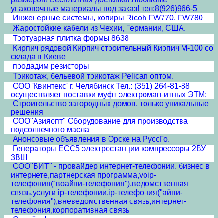
упаковочные материалы под заказ! тел:8(926)966-5
Инженерные системы, копиры Ricoh FW770, FW780
Жаростойкие кабели из Чехии, Германии, США.
Тротуарная плитка формы 8638
Кирпич рядовой Кирпич строительный Кирпич М-100 со
склада в Киеве
продадим резисторы
Трикотаж, бельевой трикотаж Pelican оптом.
ООО 'Квинтекс' г. Челябинск Тел.: (351) 264-81-88
осуществляет поставки муфт электромагнитных ЭТМ:
Строительство загородных домов, только уникальные
решения
ООО"Азияопт" Оборудование для производства
подсолнечного масла
Анонсовые объявления в Орске на РуссГо.
Генераторы ЕСС5 электростанции компрессоры 2ВУ
3ВШ
ООО"БИТ" - провайдер интернет-телефонии. бизнес в
интернете,партнерская программа,voip-
телефония("воайпи-телефония"),ведомственная
связь,услуги ip-телефонии,ip-телефония("айпи-
телефония"),вневедомственная связь,интернет-
телефония,корпоративная связь