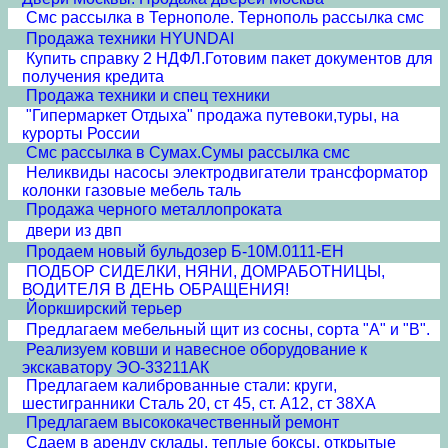
Смс рассылка в Тернополе. Тернополь рассылка смс
Продажа техники HYUNDAI
Купить справку 2 НДФЛ.Готовим пакет документов для
получения кредита
Продажа техники и спец техники
"Гипермаркет Отдыха" продажа путевоки,туры, на
курорты России
Смс рассылка в Сумах.Сумы рассылка смс
Неликвиды насосы электродвигатели трансформатор
колонки газовые мебель таль
Продажа черного металлопроката
двери из двп
Продаем новый бульдозер Б-10М.0111-ЕН
ПОДБОР СИДЕЛКИ, НЯНИ, ДОМРАБОТНИЦЫ,
ВОДИТЕЛЯ В ДЕНЬ ОБРАЩЕНИЯ!
Йоркширский терьер
Предлагаем мебельный щит из сосны, сорта "А" и "B".
Реализуем ковши и навесное оборудование к
экскаватору ЭО-33211АК
Предлагаем калиброванные стали: круги,
шестигранники Сталь 20, ст 45, ст. А12, ст 38ХА
Предлагаем высококачественный ремонт
Сдаем в аренду склады, теплые боксы, открытые