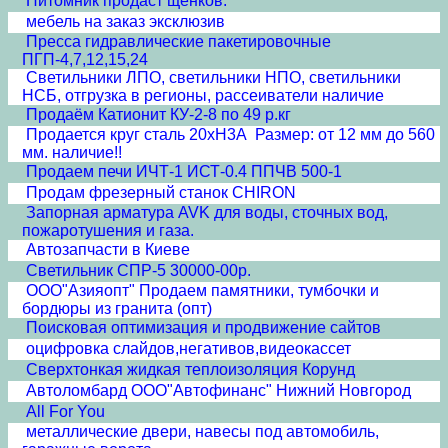
Питомник продаст щенков.
мебель на заказ эксклюзив
Пресса гидравлические пакетировочные
ПГП-4,7,12,15,24
Светильники ЛПО, светильники НПО, светильники
НСБ, отгрузка в регионы, рассеиватели наличие
Продаём Катионит КУ-2-8 по 49 р.кг
Продается круг сталь 20хН3А Размер: от 12 мм до 560
мм. наличие!!
Продаем печи ИЧТ-1 ИСТ-0.4 ППЧВ 500-1
Продам фрезерный станок CHIRON
Запорная арматура AVK для воды, сточных вод,
пожаротушения и газа.
Автозапчасти в Киеве
Светильник СПР-5 30000-00р.
ООО"Азияопт" Продаем памятники, тумбочки и
бордюры из гранита (опт)
Поисковая оптимизация и продвижение сайтов
оцифровка слайдов,негативов,видеокассет
Сверхтонкая жидкая теплоизоляция Корунд
Автоломбард ООО"Автофинанс" Нижний Новгород
All For You
металлические двери, навесы под автомобиль,