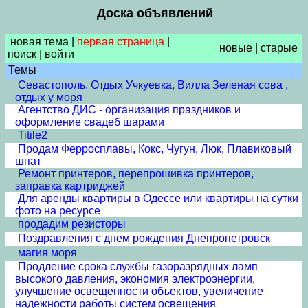
Доска объявлений
новая тема
|
первая страница
|
новые
|
старые
поиск
|
войти
Темы
Севастополь. Отдых Учкуевка, Вилла Зеленая сова ,
отдых у моря
Агентство ДИС - организация праздников и
оформление свадеб шарами
Titile2
Продам Ферросплавы, Кокс, Чугун, Люк, Плавиковый
шпат
Ремонт принтеров, перепрошивка принтеров,
заправка картриджей
Для аренды квартиры в Одессе или квартиры на сутки
фото на ресурсе
продадим резисторы
Поздравления с днем рождения Днепропетровск
магия моря
Продление срока службы газоразрядных ламп
высокого давления, экономия электроэнергии,
улучшение освещенности объектов, увеличение
надежности работы систем освещения