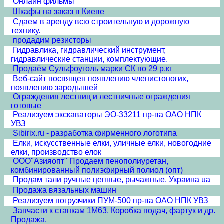
Онлайн фильмы
Шкафы на заказ в Киеве
Сдаем в аренду всю строительную и дорожную
технику.
продадим резисторы
Гидравлика, гидравлический инструмент,
гидравлические станции, комплектующие.
Продаём Сульфоуголь марки СК по 29 р.кг
Веб-сайт посвящен появлению членистоногих,
появлению зародышей
Ограждения лестниц и лестничные ограждения
готовые
Реализуем экскаваторы ЭО-33211 пр-ва ОАО НПК
УВЗ
Sibirix.ru - разработка фирменного логотипа
Елки, искусственные елки, уличные елки, новогодние
елки, производство елок
ООО"Азияопт" Продаем пенополиуретан,
комбинированный полиэфирный полиол (опт)
Продам тали ручные цепные, рычажные. Украина ua
Продажа вязальных машин
Реализуем погрузчики ПУМ-500 пр-ва ОАО НПК УВЗ
Запчасти к станкам 1М63. Коробка подач, фартук и др.
Продажа.