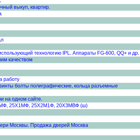
с
очный выкуп, квартир.
а
ал
спользующий технологию IPL. Аппараты FG-600, QQ+ и др.
шим качеством
а работу
 винты болты полиграфические, кольца разъемные
и на одном сайте.
Х1МФ, 25Х1МФ, 25Х2М1Ф, 20Х3МВФ (ш)
вери Москвы. Продажа дверей Москва