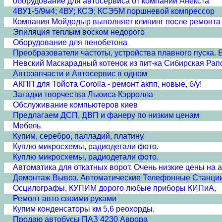
оборудование для автосервиса от компании Анекста
4ВУ1-5/9м4; 4ВУ; КСЭ; КСЭ5М поршневой компрессор
Компания Мойдодыр выполняет клининг после ремонта 
Эпиляция теплым воском недорого
Оборудование для пенобетона
Преобразователи частоты, устройства плавного пуска. 
Невский Маскарадный котенок из пит-ка Сибирская Рап
Автозапчасти и Автосервис в одном
АКПП для Тойота Corolla - ремонт акпп, новые, б/у!
Загадки творчества Льюиса Кэрролла
Обслуживание компьютеров киев
Предлагаем ДСП, ДВП и фанеру по низким ценам
Мебель
Купим, серебро, палладий, платину.
Куплю микросхемы, радиодетали фото.
Куплю микросхемы, радиодетали фото.
Автоматика для откатных ворот. Очень низкие цены на а
Демонтаж Вывоз. Автоматические Телефонные Станци
Осцилографы, КУПИМ дорого любые приборы КИПиА,
Ремонт авто своими руками
Купим конденсаторы км 5,6 реохорды.
Продаю автобусы ПАЗ 4230 Аврора