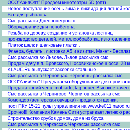
ООО"АзияОпт" Продаем кинотеатры 5D (опт)
Новое поступление осень-зима и ликвидация летней ко
Всё для рыболова
Смс рассылка Днепропетровск
Оборудование для пенобетона
Резьба по дереву, создание и установка лестниц
производство деталей, металлообработка, изготовление
Платок шелк и шелковые платки .
Флаера, буклеты, листовки А5 и визитки. Макет - Беспла
Смс рассылка во Львове. Львов рассылка смс
Продам дачу в п. Вровского, Носовихинское шоссе, 28 
KLAUE.Ru выпускает заклепки стальные
Смс рассылка в Черновцах. Черновцы рассылка смс
ООО"АзияОпт" Предлагаем оборудование для производс
Продажа копий vertu, mobiado, tag heuer. Высокое каче
Смс рассылка в Чернигове. Чернигов рассылка смс
Комондор (венгерская овчарка) -продаются щенки.
пост ПКУ 15-21 пульт управления на www.ke011.narod.r
Срочно!!! Компания Камень Сити устраивает летнюю р
Строительство срубов домов, дома из бруса
Смс рассылка в Черкассах. Черкассы рассылка смс