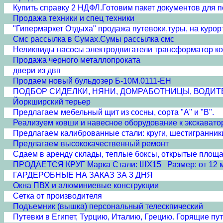
Купить справку 2 НДФЛ.Готовим пакет документов для 
Продажа техники и спец техники
"Гипермаркет Отдыха" продажа путевоки,туры, на курор
Смс рассылка в Сумах.Сумы рассылка смс
Неликвиды насосы электродвигатели трансформатор ко
Продажа черного металлопроката
двери из двп
Продаем новый бульдозер Б-10М.0111-ЕН
ПОДБОР СИДЕЛКИ, НЯНИ, ДОМРАБОТНИЦЫ, ВОДИТ
Йоркширский терьер
Предлагаем мебельный щит из сосны, сорта "А" и "B".
Реализуем ковши и навесное оборудование к экскават
Предлагаем калиброванные стали: круги, шестигранники С
Предлагаем высококачественный ремонт
Сдаем в аренду склады, теплые боксы, открытые площа
ПРОДАЕТСЯ КРУГ Марка Стали: ШХ15 Размер: от 12 мм
ГАРДЕРОБНЫЕ НА ЗАКАЗ ЗА 3 ДНЯ
Окна ПВХ и алюминиевые конструкции
Сетка от производителя
Подъемник (вышка) персональный телескпический
Путевки в Египет, Турцию, Италию, Грецию. Горящие пут