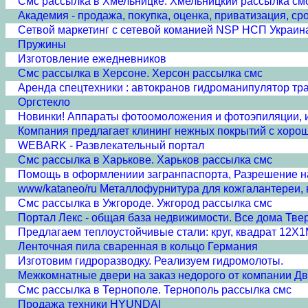
Смс рассылка в Хмельницке. Хмельницкий рассылка см
Академия - продажа, покупка, оценка, приватизация, ср
Сетвой маркетинг с сетевой команией NSP НСП Украин
Пружины
Изготовление ежедневников
Смс рассылка в Херсоне. Херсон рассылка смс
Аренда спецтехники : автокранов гидроманипулятор тр
Оргстекло
Новинки! Аппараты фотоомоложения и фотоэпиляции, и
Компания предлагает клининг нежных покрытий с хоро
WEBARK - Развлекательный портал
Смс рассылка в Харькове. Харьков рассылка смс
Помощь в оформлениии загранпаспорта, Разрешение н
www/kataneo/ru Металлофурнитура для кожгалантереи,
Смс рассылка в Ужгороде. Ужгород рассылка смс
Портал Лекс - общая база недвижимости. Все дома Твер
Предлагаем теплоустойчивые стали: круг, квадрат 12
Ленточная пила сваренная в кольцо Германия
Изготовим гидроразводку. Реализуем гидромолоты.
Межкомнатные двери на заказ недорого от компании Д
Смс рассылка в Тернополе. Тернополь рассылка смс
Продажа техники HYUNDAI