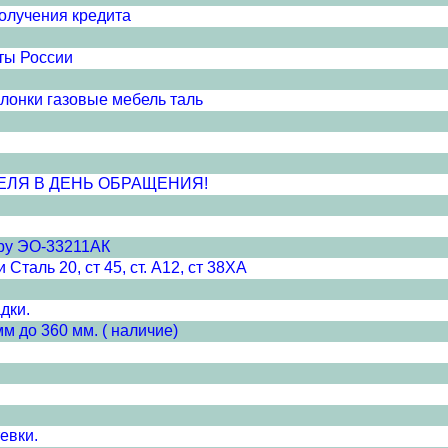
получения кредита
ты России
лонки газовые мебель таль
ЕЛЯ В ДЕНЬ ОБРАЩЕНИЯ!
ору ЭО-33211АК
таль 20, ст 45, ст. А12, ст 38ХА
дки.
 до 360 мм. ( наличие)
евки.