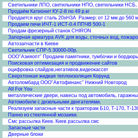
Светильники ЛПО, светильники НПО, светильники НСБ, 
Продаём Катионит КУ-2-8 по 49 р.кг
Продается круг сталь 20хН3А Размер: от 12 мм до 560 м
Продаем печи ИЧТ-1 ИСТ-0.4 ППЧВ 500-1
Продам фрезерный станок CHIRON
Запорная арматура AVK для воды, сточных вод, пожаро
Автозапчасти в Киеве
Светильник СПР-5 30000-00р.
ООО"Азияопт" Продаем памятники, тумбочки и бордюры 
Поисковая оптимизация и продвижение сайтов
оцифровка слайдов,негативов,видеокассет
Сверхтонкая жидкая теплоизоляция Корунд
Автоломбард ООО"Автофинанс" Нижний Новгород
All For You
металлические двери, навесы под автомобиль, гаражны
Автомобили с дизельными двигателями.
Реализуем запасные части к тракторам Б10, Т-170, Т-13
Панно из стеклянной мозаики.
Смс рассылка Киев. Киев рассылка смс
Запасные части
Дверные блоки