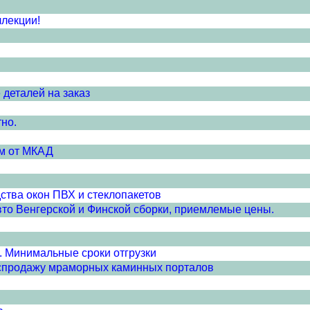
ллекции!
 деталей на заказ
тно.
км от МКАД
тва окон ПВХ и стеклопакетов
свто Венгерской и Финской сборки, приемлемые цены.
u. Минимальные сроки отгрузки
аспродажу мраморных каминных порталов