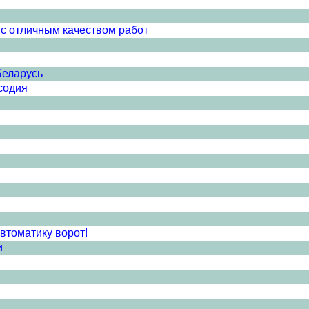
с отличным качеством работ
Беларусь
содия
втоматику ворот!
и