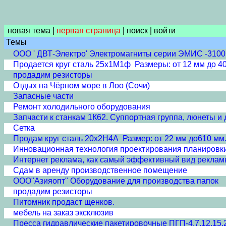
новая тема
|
первая страница
|
поиск
|
войти
Темы
ООО ' ДВТ-Электро' Электромагниты серии ЭМИС -310
Продается круг сталь 25х1М1ф Размеры: от 12 мм до 40
продадим резисторы
Отдых на Чёрном море в Лоо (Сочи)
Запасные части
Ремонт холодильного оборудования
Запчасти к станкам 1К62. Суппортная группа, люнеты и 
Сетка
Продам круг сталь 20х2Н4А Размер: от 22 мм до610 мм.
Инновационная технология проектирования планировк
Интернет реклама, как самый эффективный вид рекла
Сдам в аренду производственное помещение
ООО"Азияопт" Оборудование для производства папок
продадим резисторы
Питомник продаст щенков.
мебель на заказ эксклюзив
Пресса гидравлические пакетировочные ПГП-4,7,12,15,