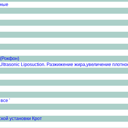
рные
 (Рокфон)
ltrasonic Liposuction. Разжижение жира,увеличение плотност
все '
кой установки Крот