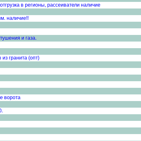
отгрузка в регионы, рассеиватели наличие
м. наличие!!
тушения и газа.
из гранита (опт)
е ворота
0.