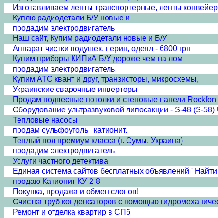
Изготавливаем ленты транспортерные, ленты конвейе
Куплю радиодетали Б/У новые и
продадим электродвигатель
Наш сайт, Купим радиодетали новые и Б/У
Аппарат чистки подушек, перин, одеял - 6800 грн
Купим приборы КИПиА Б/У дороже чем на лом
продадим электродвигатель
Купим АТС квант и друг, транзисторы, микросхемы,
Украинские сварочные инверторы
Продам подвесные потолки и стеновые панели Rockfon
Оборудование ультразвуковой липосакции - S-48 (S-58) U
Тепловые насосы
продам сульфоуголь , катионит.
Теплый пол премиум класса (г. Сумы, Украина)
продадим электродвигатель
Услуги частного детектива
Единая система сайтов бесплатных объявлений ' Найти 
продаю Катионит КУ-2-8
Покупка, продажа и обмен слонов!
Очистка труб конденсаторов с помощью гидромеханичес
Ремонт и отделка квартир в СПб