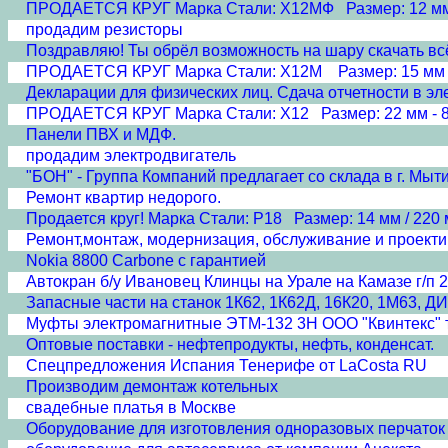
ПРОДАЕТСЯ КРУГ Марка Стали: Х12МФ Размер: 12 мм --
продадим резисторы
Поздравляю! Ты обрёл возможность на шару скачать всё
ПРОДАЕТСЯ КРУГ Марка Стали: Х12М Размер: 15 мм -- 
Декларации для физических лиц. Сдача отчетности в эл
ПРОДАЕТСЯ КРУГ Марка Стали: Х12 Размер: 22 мм - 85
Панели ПВХ и МДФ.
продадим электродвигатель
"БОН" - Группа Компаний предлагает со склада в г. Мы
Ремонт квартир недорого.
Продается круг! Марка Стали: Р18 Размер: 14 мм / 220 м
Ремонт,монтаж, модернизация, обслуживание и проекти
Nokia 8800 Carbone с гарантией
Автокран б/у Ивановец Клинцы на Урале на Камазе г/п 2
Запасные части на станок 1К62, 1К62Д, 16К20, 1М63, ДИ
Муфты электромагнитные ЭТМ-132 3Н ООО "Квинтекс" те
Оптовые поставки - нефтепродукты, нефть, конденсат.
Спецпредложения Испания Тенерифе от LaCosta RU
Производим демонтаж котельных
свадебные платья в Москве
Оборудование для изготовления одноразовых перчаток 