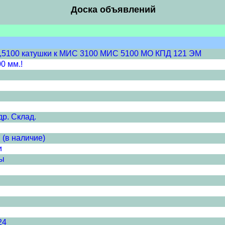
Доска объявлений
0,5100 катушки к МИС 3100 МИС 5100 МО КПД 121 ЭМ
0 мм.!
др. Склад.
 (в наличие)
и
мы
24