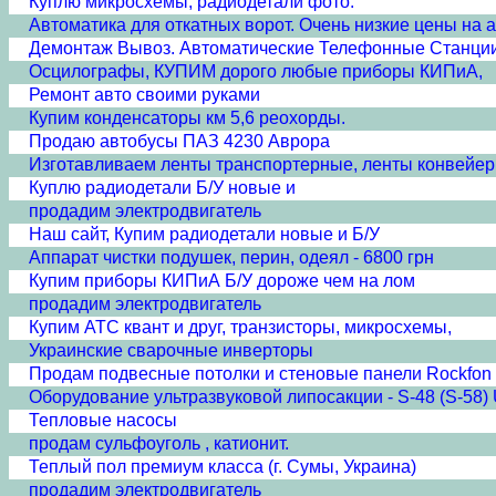
Куплю микросхемы, радиодетали фото.
Автоматика для откатных ворот. Очень низкие цены на а
Демонтаж Вывоз. Автоматические Телефонные Станци
Осцилографы, КУПИМ дорого любые приборы КИПиА,
Ремонт авто своими руками
Купим конденсаторы км 5,6 реохорды.
Продаю автобусы ПАЗ 4230 Аврора
Изготавливаем ленты транспортерные, ленты конвейе
Куплю радиодетали Б/У новые и
продадим электродвигатель
Наш сайт, Купим радиодетали новые и Б/У
Аппарат чистки подушек, перин, одеял - 6800 грн
Купим приборы КИПиА Б/У дороже чем на лом
продадим электродвигатель
Купим АТС квант и друг, транзисторы, микросхемы,
Украинские сварочные инверторы
Продам подвесные потолки и стеновые панели Rockfon
Оборудование ультразвуковой липосакции - S-48 (S-58) U
Тепловые насосы
продам сульфоуголь , катионит.
Теплый пол премиум класса (г. Сумы, Украина)
продадим электродвигатель