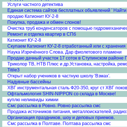
Услуги частного детектива
Единая система сайтов бесплатных объявлений ' Найти 
продаю Катионит КУ-2-8
Покупка, продажа и обмен слонов!
Очистка труб конденсаторов с помощью гидромеханичес
Ремонт и отделка квартир в СПб
Катионит КУ-2-8
Скупаем Катионит КУ-2-8 отработанный или с хранения
Наука Изречённого Слова. Дар фиолетового пламени
Продаю дачный участок 17 соток в Ступинском районе
Триколор ТВ, НТВ Плюс и др.Установка, настройка, рем
Titile3
Открыт набор учеников в частную школу 'Взмах'.
Надувные бассейны
ХВГ инструментальная сталь Ф20-350, круг ст ХВГ поковка
Офтальмология SHIN-NIPPON со склада в Москве!
куплю неликвиды химии
Смс рассылка в Ровно. Ровно рассылка смс
Продажа источников питания, металлоискателей, радио
Организация праздников, шоу и деловых приемов.
Смс рассылка в Полтаве. Полтава рассылка смс