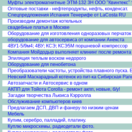
Муфты электромагнитные ЭТМ-132 3Н ООО "Квинтекс" те
Оптовые поставки - нефтепродукты, нефть, конденсат.
Спецпредложения Испания Тенерифе от LaCosta RU
Производим демонтаж котельных
свадебные платья в Москве
Оборудование для изготовления одноразовых перчаток 
оборудование для автосервиса от компании Анекста
4ВУ1-5/9м4; 4ВУ; КСЭ; КСЭ5М поршневой компрессор
Компания Мойдодыр выполняет клининг после ремонта 
Эпиляция теплым воском недорого
Оборудование для пенобетона
Преобразователи частоты, устройства плавного пуска. 
Невский Маскарадный котенок из пит-ка Сибирская Рап
Автозапчасти и Автосервис в одном
АКПП для Тойота Corolla - ремонт акпп, новые, б/у!
Загадки творчества Льюиса Кэрролла
Обслуживание компьютеров киев
Предлагаем ДСП, ДВП и фанеру по низким ценам
Мебель
Купим, серебро, палладий, платину.
Куплю микросхемы, радиодетали фото.