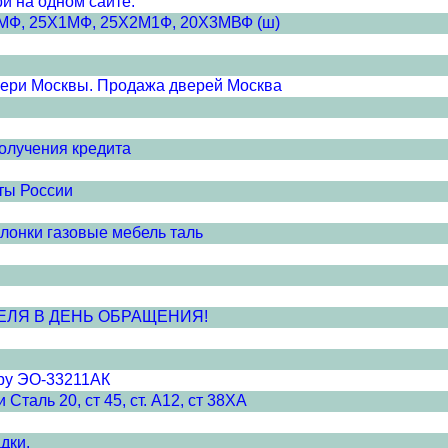
и на одном сайте.
Х1МФ, 25Х1МФ, 25Х2М1Ф, 20Х3МВФ (ш)
вери Москвы. Продажа дверей Москва
получения кредита
ты России
лонки газовые мебель таль
ЕЛЯ В ДЕНЬ ОБРАЩЕНИЯ!
ору ЭО-33211АК
таль 20, ст 45, ст. А12, ст 38ХА
дки.