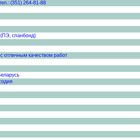
л.: (351) 264-81-88
(ПЭ, спанбонд)
с отличным качеством работ
Беларусь
содия