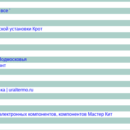
все '
кой установки Крот
 Подмосковья
онт
 | uraltermo.ru
электронных компонентов, компонентов Мастер Кит