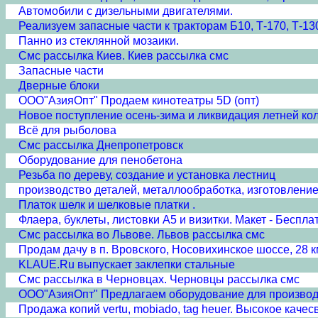
Автомобили с дизельными двигателями.
Реализуем запасные части к тракторам Б10, Т-170, Т-13
Панно из стеклянной мозаики.
Смс рассылка Киев. Киев рассылка смс
Запасные части
Дверные блоки
ООО"АзияОпт" Продаем кинотеатры 5D (опт)
Новое поступление осень-зима и ликвидация летней ко
Всё для рыболова
Смс рассылка Днепропетровск
Оборудование для пенобетона
Резьба по дереву, создание и установка лестниц
производство деталей, металлообработка, изготовление
Платок шелк и шелковые платки .
Флаера, буклеты, листовки А5 и визитки. Макет - Беспла
Смс рассылка во Львове. Львов рассылка смс
Продам дачу в п. Вровского, Носовихинское шоссе, 28 
KLAUE.Ru выпускает заклепки стальные
Смс рассылка в Черновцах. Черновцы рассылка смс
ООО"АзияОпт" Предлагаем оборудование для производс
Продажа копий vertu, mobiado, tag heuer. Высокое каче