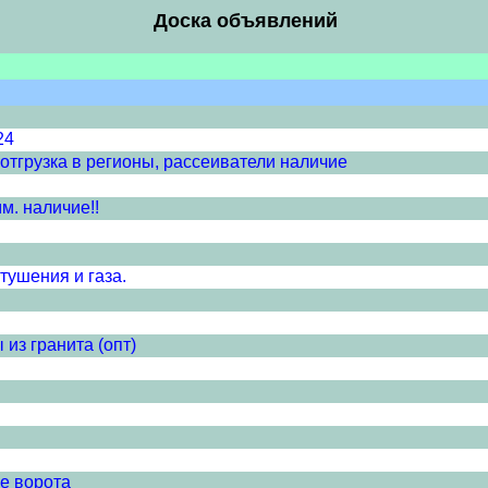
Доска объявлений
24
отгрузка в регионы, рассеиватели наличие
м. наличие!!
тушения и газа.
из гранита (опт)
е ворота