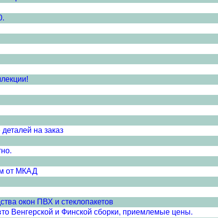
0.
ллекции!
 деталей на заказ
тно.
км от МКАД
тва окон ПВХ и стеклопакетов
свто Венгерской и Финской сборки, приемлемые цены.