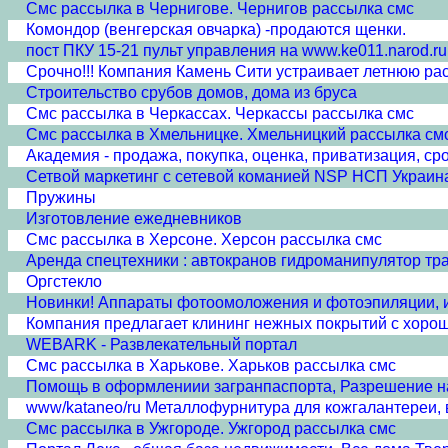
Смс рассылка в Чернигове. Чернигов рассылка смс
Комондор (венгерская овчарка) -продаются щенки.
пост ПКУ 15-21 пульт управления на www.ke011.narod.r
Срочно!!! Компания Камень Сити устраивает летнюю р
Строительство срубов домов, дома из бруса
Смс рассылка в Черкассах. Черкассы рассылка смс
Смс рассылка в Хмельницке. Хмельницкий рассылка см
Академия - продажа, покупка, оценка, приватизация, ср
Сетвой маркетинг с сетевой команией NSP НСП Украин
Пружины
Изготовление ежедневников
Смс рассылка в Херсоне. Херсон рассылка смс
Аренда спецтехники : автокранов гидроманипулятор тр
Оргстекло
Новинки! Аппараты фотоомоложения и фотоэпиляции, и
Компания предлагает клининг нежных покрытий с хоро
WEBARK - Развлекательный портал
Смс рассылка в Харькове. Харьков рассылка смс
Помощь в оформлениии загранпаспорта, Разрешение н
www/kataneo/ru Металлофурнитура для кожгалантереи,
Смс рассылка в Ужгороде. Ужгород рассылка смс