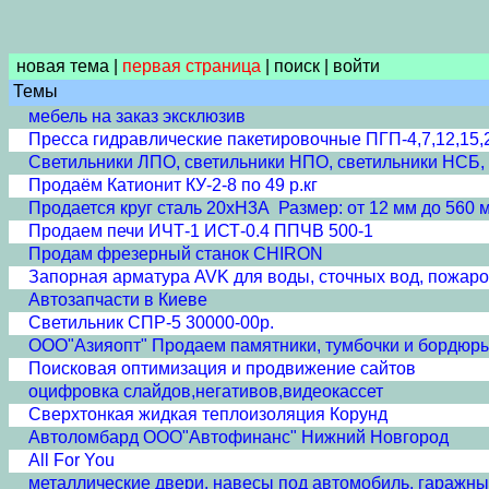
новая тема
|
первая страница
|
поиск
|
войти
Темы
мебель на заказ эксклюзив
Пресса гидравлические пакетировочные ПГП-4,7,12,15,
Светильники ЛПО, светильники НПО, светильники НСБ, 
Продаём Катионит КУ-2-8 по 49 р.кг
Продается круг сталь 20хН3А Размер: от 12 мм до 560 м
Продаем печи ИЧТ-1 ИСТ-0.4 ППЧВ 500-1
Продам фрезерный станок CHIRON
Запорная арматура AVK для воды, сточных вод, пожаро
Автозапчасти в Киеве
Светильник СПР-5 30000-00р.
ООО"Азияопт" Продаем памятники, тумбочки и бордюры 
Поисковая оптимизация и продвижение сайтов
оцифровка слайдов,негативов,видеокассет
Сверхтонкая жидкая теплоизоляция Корунд
Автоломбард ООО"Автофинанс" Нижний Новгород
All For You
металлические двери, навесы под автомобиль, гаражны