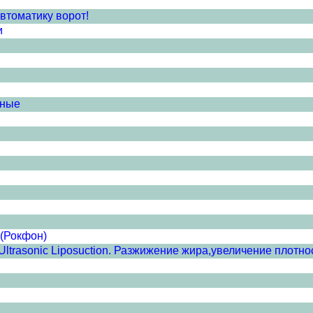
втоматику ворот!
и
рные
 (Рокфон)
ltrasonic Liposuction. Разжижение жира,увеличение плотност