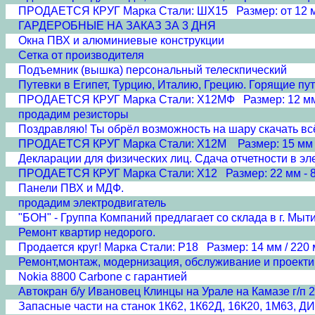
ПРОДАЕТСЯ КРУГ Марка Стали: ШХ15 Размер: от 12 мм
ГАРДЕРОБНЫЕ НА ЗАКАЗ ЗА 3 ДНЯ
Окна ПВХ и алюминиевые конструкции
Сетка от производителя
Подъемник (вышка) персональный телескпический
Путевки в Египет, Турцию, Италию, Грецию. Горящие пут
ПРОДАЕТСЯ КРУГ Марка Стали: Х12МФ Размер: 12 мм --
продадим резисторы
Поздравляю! Ты обрёл возможность на шару скачать всё
ПРОДАЕТСЯ КРУГ Марка Стали: Х12М Размер: 15 мм -- 
Декларации для физических лиц. Сдача отчетности в эл
ПРОДАЕТСЯ КРУГ Марка Стали: Х12 Размер: 22 мм - 85
Панели ПВХ и МДФ.
продадим электродвигатель
"БОН" - Группа Компаний предлагает со склада в г. Мы
Ремонт квартир недорого.
Продается круг! Марка Стали: Р18 Размер: 14 мм / 220 м
Ремонт,монтаж, модернизация, обслуживание и проекти
Nokia 8800 Carbone с гарантией
Автокран б/у Ивановец Клинцы на Урале на Камазе г/п 2
Запасные части на станок 1К62, 1К62Д, 16К20, 1М63, ДИ