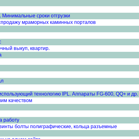
u. Минимальные сроки отгрузки
аспродажу мраморных каминных порталов
с
очный выкуп, квартир.
а
ал
спользующий технологию IPL. Аппараты FG-600, QQ+ и др.
шим качеством
а работу
 винты болты полиграфические, кольца разъемные