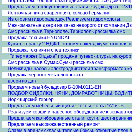
Портал Лекс - общая база недвижимости. Все дома Твер
Предлагаем теплоустойчивые стали: круг, квадрат 12
Ленточная пила сваренная в кольцо Германия
Изготовим гидроразводку. Реализуем гидромолоты.
Межкомнатные двери на заказ недорого от компании Д
Смс рассылка в Тернополе. Тернополь рассылка смс
Продажа техники HYUNDAI
Купить справку 2 НДФЛ.Готовим пакет документов для 
Продажа техники и спец техники
"Гипермаркет Отдыха" продажа путевоки,туры, на курор
Смс рассылка в Сумах.Сумы рассылка смс
Неликвиды насосы электродвигатели трансформатор ко
Продажа черного металлопроката
двери из двп
Продаем новый бульдозер Б-10М.0111-ЕН
ПОДБОР СИДЕЛКИ, НЯНИ, ДОМРАБОТНИЦЫ, ВОДИТ
Йоркширский терьер
Предлагаем мебельный щит из сосны, сорта "А" и "B".
Реализуем ковши и навесное оборудование к экскават
Предлагаем калиброванные стали: круги, шестигранники С
Предлагаем высококачественный ремонт
Сдаем в аренду склады, теплые боксы, открытые площа