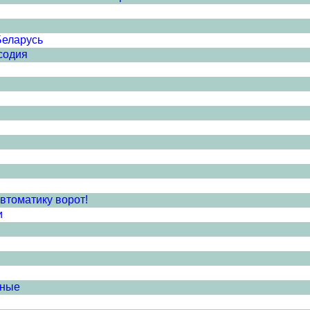
Беларусь
содия
втоматику ворот!
и
рные