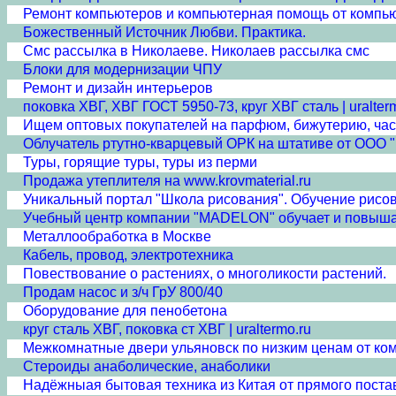
Ремонт компьютеров и компьютерная помощь от компью
Божественный Источник Любви. Практика.
Смс рассылка в Николаеве. Николаев рассылка смс
Блоки для модернизации ЧПУ
Ремонт и дизайн интерьеров
поковка ХВГ, ХВГ ГОСТ 5950-73, круг ХВГ сталь | uralter
Ищем оптовых покупателей на парфюм, бижутерию, час
Облучатель ртутно-кварцевый ОРК на штативе от ООО 
Туры, горящие туры, туры из перми
Продажа утеплителя на www.krovmaterial.ru
Уникальный портал "Школа рисования". Обучение рисо
Учебный центр компании "MADELON" обучает и повышае
Металлообработка в Москве
Кабель, провод, электротехника
Повествование о растениях, о многоликости растений.
Продам насос и з/ч ГрУ 800/40
Оборудование для пенобетона
круг сталь ХВГ, поковка ст ХВГ | uraltermo.ru
Межкомнатные двери ульяновск по низким ценам от ко
Стероиды анаболические, анаболики
Надёжныая бытовая техника из Китая от прямого пост