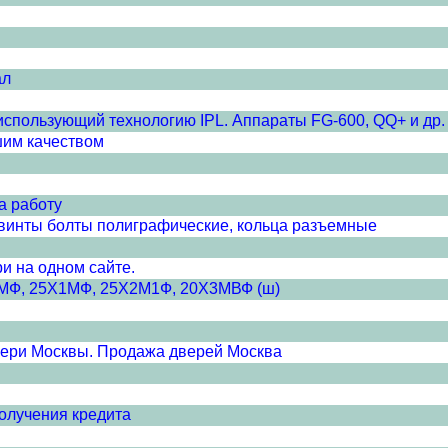
ал
спользующий технологию IPL. Аппараты FG-600, QQ+ и др.
шим качеством
а работу
 винты болты полиграфические, кольца разъемные
и на одном сайте.
Х1МФ, 25Х1МФ, 25Х2М1Ф, 20Х3МВФ (ш)
вери Москвы. Продажа дверей Москва
получения кредита