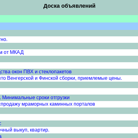
Доска объявлений
тно.
км от МКАД
тва окон ПВХ и стеклопакетов
свто Венгерской и Финской сборки, приемлемые цены.
u. Минимальные сроки отгрузки
аспродажу мраморных каминных порталов
с
очный выкуп, квартир.
а