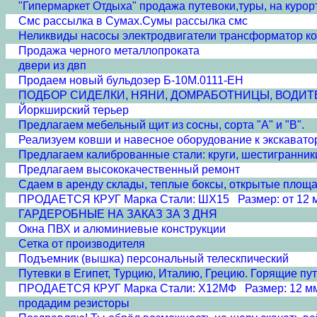
"Гипермаркет Отдыха" продажа путевоки,туры, на курор
Смс рассылка в Сумах.Сумы рассылка смс
Неликвиды насосы электродвигатели трансформатор ко
Продажа черного металлопроката
двери из двп
Продаем новый бульдозер Б-10М.0111-ЕН
ПОДБОР СИДЕЛКИ, НЯНИ, ДОМРАБОТНИЦЫ, ВОДИТ
Йоркширский терьер
Предлагаем мебельный щит из сосны, сорта "А" и "B".
Реализуем ковши и навесное оборудование к экскават
Предлагаем калиброванные стали: круги, шестигранники С
Предлагаем высококачественный ремонт
Сдаем в аренду склады, теплые боксы, открытые площа
ПРОДАЕТСЯ КРУГ Марка Стали: ШХ15 Размер: от 12 мм
ГАРДЕРОБНЫЕ НА ЗАКАЗ ЗА 3 ДНЯ
Окна ПВХ и алюминиевые конструкции
Сетка от производителя
Подъемник (вышка) персональный телескпический
Путевки в Египет, Турцию, Италию, Грецию. Горящие пут
ПРОДАЕТСЯ КРУГ Марка Стали: Х12МФ Размер: 12 мм --
продадим резисторы