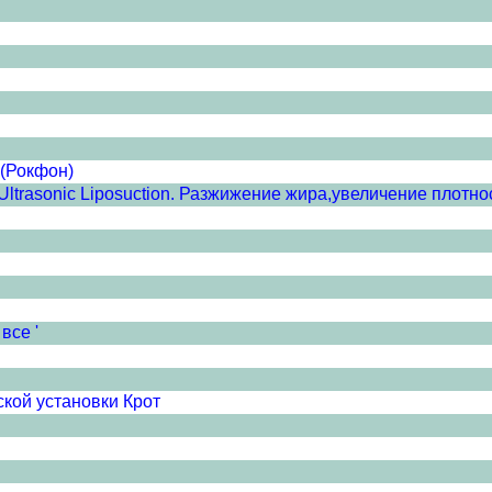
 (Рокфон)
ltrasonic Liposuction. Разжижение жира,увеличение плотност
все '
кой установки Крот