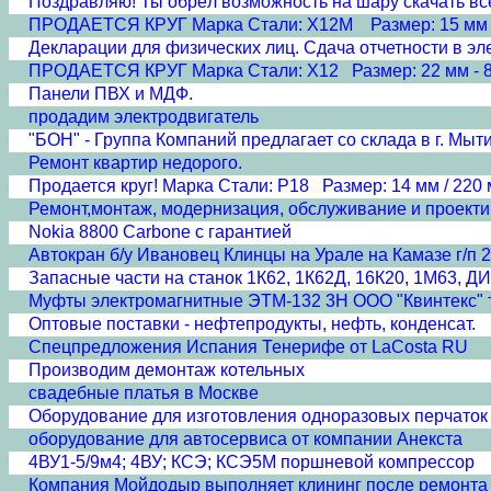
Поздравляю! Ты обрёл возможность на шару скачать всё
ПРОДАЕТСЯ КРУГ Марка Стали: Х12М Размер: 15 мм -- 
Декларации для физических лиц. Сдача отчетности в эл
ПРОДАЕТСЯ КРУГ Марка Стали: Х12 Размер: 22 мм - 85
Панели ПВХ и МДФ.
продадим электродвигатель
"БОН" - Группа Компаний предлагает со склада в г. Мы
Ремонт квартир недорого.
Продается круг! Марка Стали: Р18 Размер: 14 мм / 220 м
Ремонт,монтаж, модернизация, обслуживание и проекти
Nokia 8800 Carbone с гарантией
Автокран б/у Ивановец Клинцы на Урале на Камазе г/п 2
Запасные части на станок 1К62, 1К62Д, 16К20, 1М63, ДИ
Муфты электромагнитные ЭТМ-132 3Н ООО "Квинтекс" те
Оптовые поставки - нефтепродукты, нефть, конденсат.
Спецпредложения Испания Тенерифе от LaCosta RU
Производим демонтаж котельных
свадебные платья в Москве
Оборудование для изготовления одноразовых перчаток 
оборудование для автосервиса от компании Анекста
4ВУ1-5/9м4; 4ВУ; КСЭ; КСЭ5М поршневой компрессор
Компания Мойдодыр выполняет клининг после ремонта 