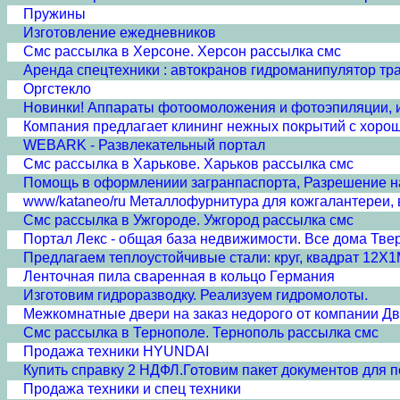
Пружины
Изготовление ежедневников
Смс рассылка в Херсоне. Херсон рассылка смс
Аренда спецтехники : автокранов гидроманипулятор тр
Оргстекло
Новинки! Аппараты фотоомоложения и фотоэпиляции, и
Компания предлагает клининг нежных покрытий с хоро
WEBARK - Развлекательный портал
Смс рассылка в Харькове. Харьков рассылка смс
Помощь в оформлениии загранпаспорта, Разрешение н
www/kataneo/ru Металлофурнитура для кожгалантереи,
Смс рассылка в Ужгороде. Ужгород рассылка смс
Портал Лекс - общая база недвижимости. Все дома Твер
Предлагаем теплоустойчивые стали: круг, квадрат 12
Ленточная пила сваренная в кольцо Германия
Изготовим гидроразводку. Реализуем гидромолоты.
Межкомнатные двери на заказ недорого от компании Д
Смс рассылка в Тернополе. Тернополь рассылка смс
Продажа техники HYUNDAI
Купить справку 2 НДФЛ.Готовим пакет документов для 
Продажа техники и спец техники