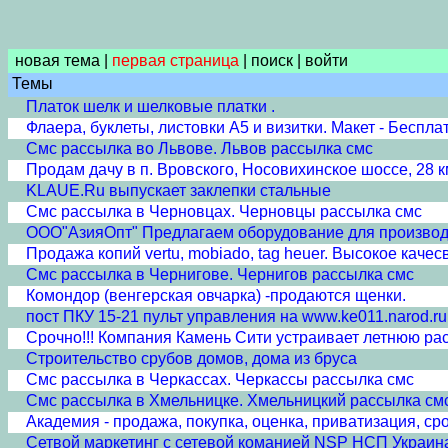
новая тема
|
первая страница
|
поиск
|
войти
Темы
Платок шелк и шелковые платки .
Флаера, буклеты, листовки А5 и визитки. Макет - Беспла
Смс рассылка во Львове. Львов рассылка смс
Продам дачу в п. Вровского, Носовихинское шоссе, 28 
KLAUE.Ru выпускает заклепки стальные
Смс рассылка в Черновцах. Черновцы рассылка смс
ООО"АзияОпт" Предлагаем оборудование для производс
Продажа копий vertu, mobiado, tag heuer. Высокое каче
Смс рассылка в Чернигове. Чернигов рассылка смс
Комондор (венгерская овчарка) -продаются щенки.
пост ПКУ 15-21 пульт управления на www.ke011.narod.r
Срочно!!! Компания Камень Сити устраивает летнюю р
Строительство срубов домов, дома из бруса
Смс рассылка в Черкассах. Черкассы рассылка смс
Смс рассылка в Хмельницке. Хмельницкий рассылка см
Академия - продажа, покупка, оценка, приватизация, ср
Сетвой маркетинг с сетевой команией NSP НСП Украин