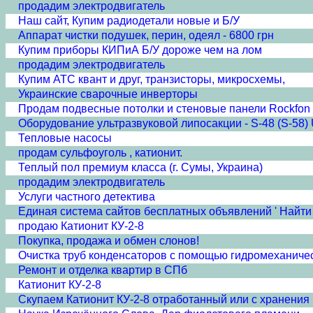
продадим электродвигатель
Наш сайт, Купим радиодетали новые и Б/У
Аппарат чистки подушек, перин, одеял - 6800 грн
Купим приборы КИПиА Б/У дороже чем на лом
продадим электродвигатель
Купим АТС квант и друг, транзисторы, микросхемы,
Украинские сварочные инверторы
Продам подвесные потолки и стеновые панели Rockfon
Оборудование ультразвуковой липосакции - S-48 (S-58) U
Тепловые насосы
продам сульфоуголь , катионит.
Теплый пол премиум класса (г. Сумы, Украина)
продадим электродвигатель
Услуги частного детектива
Единая система сайтов бесплатных объявлений ' Найти 
продаю Катионит КУ-2-8
Покупка, продажа и обмен слонов!
Очистка труб конденсаторов с помощью гидромеханичес
Ремонт и отделка квартир в СПб
Катионит КУ-2-8
Скупаем Катионит КУ-2-8 отработанный или с хранения