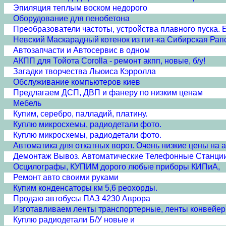
Эпиляция теплым воском недорого
Оборудование для пенобетона
Преобразователи частоты, устройства плавного пуска. 
Невский Маскарадный котенок из пит-ка Сибирская Рап
Автозапчасти и Автосервис в одном
АКПП для Тойота Corolla - ремонт акпп, новые, б/у!
Загадки творчества Льюиса Кэрролла
Обслуживание компьютеров киев
Предлагаем ДСП, ДВП и фанеру по низким ценам
Мебель
Купим, серебро, палладий, платину.
Куплю микросхемы, радиодетали фото.
Куплю микросхемы, радиодетали фото.
Автоматика для откатных ворот. Очень низкие цены на а
Демонтаж Вывоз. Автоматические Телефонные Станци
Осцилографы, КУПИМ дорого любые приборы КИПиА,
Ремонт авто своими руками
Купим конденсаторы км 5,6 реохорды.
Продаю автобусы ПАЗ 4230 Аврора
Изготавливаем ленты транспортерные, ленты конвейе
Куплю радиодетали Б/У новые и