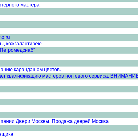
терного мастера.
mo.ru
ы, кожгалантирею
"Петромедснаб"
ванию карандашом цветов.
т квалификацию мастеров ногтевого сервиса. ВНИМАНИЕ!!!
мпании Двери Москвы. Продажа дверей Москва
авщика