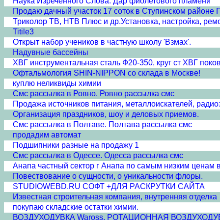
Наука Изречённого Слова. Дар фиолетового пламени
Продаю дачный участок 17 соток в Ступинском районе
Триколор ТВ, НТВ Плюс и др.Установка, настройка, рем
Titile3
Открыт набор учеников в частную школу 'Взмах'.
Надувные бассейны
ХВГ инструментальная сталь Ф20-350, круг ст ХВГ поковка
Офтальмология SHIN-NIPPON со склада в Москве!
куплю неликвиды химии
Смс рассылка в Ровно. Ровно рассылка смс
Продажа источников питания, металлоискателей, радио
Организация праздников, шоу и деловых приемов.
Смс рассылка в Полтаве. Полтава рассылка смс
продадим автомат
Подшипники разные на продажу 1
Смс рассылка в Одессе. Одесса рассылка смс
Анапа частный сектор г Анапа по самым низким ценам в
Повествование о сущности, о уникальности флоры.
STUDIOWEBD.RU СОФТ +ДЛЯ РАСКРУТКИ САЙТА
Известная строительная компания, внутренняя отделка
покупаю складские остатки химии.
ВОЗДУХОДУВКА Waross. РОТАЦИОННАЯ ВОЗДУХОДУ