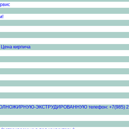
рвис
м!
 Цена кирпича
ЖИРНУЮ-ЭКСТРУДИРОВАННУЮ телефон: +7(985) 233-52-8