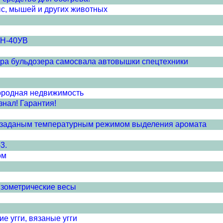
ыс, мышей и других животных
ПН-40УВ
ора бульдозера самосвала автовышки спецтехники
ородная недвижимость
знал! Гарантия!
 заданым температурным режимом выделения аромата
3.
ом
нзометрические весы
е угги, вязаные угги