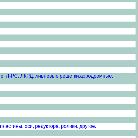
елые, Л-РС, ЛКРД, ливневые решетки,аэродромные,
пластины, оси, редуктора, ролики, другое.