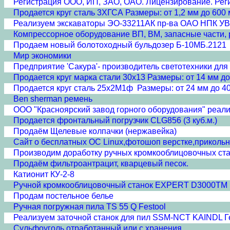
Регистрация ООО, ИП, ЗАО, ОАО. Лицензирование. Реги
Продается круг сталь 3ХГСА Размеры: от 1,2 мм до 600 
Реализуем экскаваторы ЭО-33211АК пр-ва ОАО НПК У
Компрессорное оборудование ВП, ВМ, запасные части, 
Продаем новый болотоходный бульдозер Б-10МБ.2121
Мир экономики
Предприятие 'Сакура'- производитель светотехники для 
Продается круг марка стали 30х13 Размеры: от 14 мм до
Продается круг сталь 25х2М1ф Размеры: от 24 мм до 40
Ben sherman ремень
ООО "Красноярский завод горного оборудования" реали
Продаeтся фронтальный погрузчик CLG856 (3 куб.м.)
Продаём Щелевые колпачки (нержавейка)
Сайт о бесплатных ОС Linux,фотошоп верстке,прикольн
Производим доработку ручных кромкооблицовочных ст
Продаём фильтроантрацит, кварцевый песок.
Катионит КУ-2-8
Ручной кромкооблицовочный станок EXPERT D3000TM 
Продам постельное белье
Ручная погружная пила TS 55 Q Festool
Реализуем заточной станок для пил SSM-NCT KAINDL Г
Сульфоуголь отработанный или с хранения