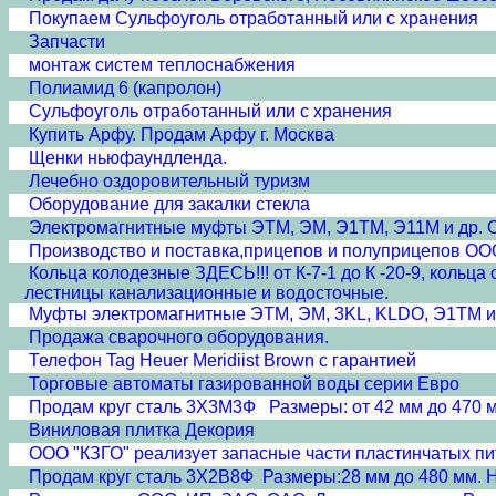
Покупаем Сульфоуголь отработанный или с хранения
Запчасти
монтаж систем теплоснабжения
Полиамид 6 (капролон)
Сульфоуголь отработанный или с хранения
Купить Арфу. Продам Арфу г. Москва
Щенки ньюфаундленда.
Лечебно оздоровительный туризм
Оборудование для закалки стекла
Электромагнитные муфты ЭТМ, ЭМ, Э1ТМ, Э11М и др. ОО
Производство и поставка,прицепов и полуприцепов ООО 
Кольца колодезные ЗДЕСЬ!!! от К-7-1 до К -20-9, кольц
лестницы канализационные и водосточные.
Муфты электромагнитные ЭТМ, ЭМ, 3KL, KLDO, Э1ТМ и 
Продажа сварочного оборудования.
Телефон Tag Heuer Meridiist Brown с гарантией
Торговые автоматы газированной воды серии Евро
Продам круг сталь 3Х3М3Ф Размеры: от 42 мм до 470 м
Виниловая плитка Декория
ООО "КЗГО" реализует запасные части пластинчатых питат
Продам круг сталь 3Х2В8Ф Размеры:28 мм до 480 мм. 