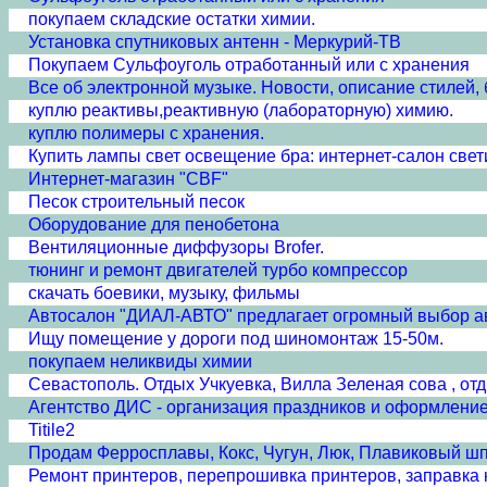
покупаем складские остатки химии.
Установка спутниковых антенн - Меркурий-ТВ
Покупаем Сульфоуголь отработанный или с хранения
Все об электронной музыке. Новости, описание стилей,
куплю реактивы,реактивную (лабораторную) химию.
куплю полимеры с хранения.
Купить лампы свет освещение бра: интернет-салон све
Интернет-магазин "CBF"
Песок строительный песок
Оборудование для пенобетона
Вентиляционные диффузоры Brofer.
тюнинг и ремонт двигателей турбо компрессор
скачать боевики, музыку, фильмы
Автосалон "ДИАЛ-АВТО" предлагает огромный выбор 
Ищу помещение у дороги под шиномонтаж 15-50м.
покупаем неликвиды химии
Севастополь. Отдых Учкуевка, Вилла Зеленая сова , от
Агентство ДИС - организация праздников и оформлени
Titile2
Продам Ферросплавы, Кокс, Чугун, Люк, Плавиковый ш
Ремонт принтеров, перепрошивка принтеров, заправка