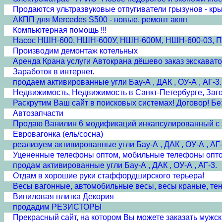
Продаются ультразвуковые отпугиватели грызунов - кр
АКПП для Mercedes S500 - новые, ремонт акпп
Компьютерная помощь !!!
Насос НШН-600, НШН-600У, НШН-600М, НШН-600-03, 
Производим демонтаж котельных
Аренда Крана услуги Автокрана дёшево заказ экскават
Заработок в интернет.
продаем активированные угли Бау-А , ДАК , ОУ-А , АГ-3.
Недвижимость, Недвижимость в Санкт-Петербурге, Заг
Раскрутим Ваш сайт в поисковых системах! Договор! Бе
Автозапчасти
Продаю Ванилин 6 модификаций инкапсулированный с
Евровагонка (ель/сосна)
реализуем активированные угли Бау-А , ДАК , ОУ-А , АГ-
Уцененные телефоны оптом, мобильные телефоны опт
продам активированные угли Бау-А , ДАК , ОУ-А , АГ-3.
Отдам в хорошие руки стаффордширского терьера!
Весы вагонные, автомобильные весы, весы краные, те
Виниловая плитка Декория
продадим РЕЗИСТОРЫ
Прекрасный сайт, на котором Вы можете заказать мужски