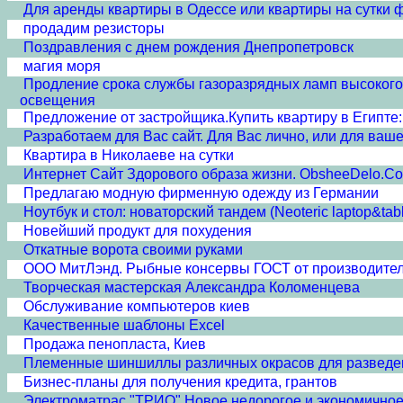
Для аренды квартиры в Одессе или квартиры на сутки 
продадим резисторы
Поздравления с днем рождения Днепропетровск
магия моря
Продление срока службы газоразрядных ламп высокого
освещения
Предложение от застройщика.Купить квартиру в Египте: 
Разработаем для Вас сайт. Для Вас лично, или для ваш
Квартира в Николаеве на сутки
Интернет Сайт Здорового образа жизни. ObsheeDelo.Com
Предлагаю модную фирменную одежду из Германии
Ноутбук и стол: новаторский тандем (Neoteric laptop&tab
Новейший продукт для похудения
Откатные ворота своими руками
ООО МитЛэнд. Рыбные консервы ГОСТ от производител
Творческая мастерская Александра Коломенцева
Обслуживание компьютеров киев
Качественные шаблоны Excel
Продажа пенопласта, Киев
Племенные шиншиллы различных окрасов для разведени
Бизнес-планы для получения кредита, грантов
Электроматрас "ТРИО" Новое недорогое и экономичное 