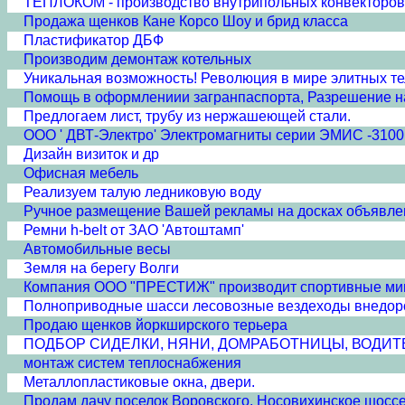
ТЕПЛОКОМ - производство внутрипольных конвекторов 
Продажа щенков Кане Корсо Шоу и брид класса
Пластификатор ДБФ
Производим демонтаж котельных
Уникальная возможность! Революция в мире элитных т
Помощь в оформлениии загранпаспорта, Разрешение н
Предлогаем лист, трубу из нержашеющей стали.
ООО ' ДВТ-Электро' Электромагниты серии ЭМИС -310
Дизайн визиток и др
Офисная мебель
Реализуем талую ледниковую воду
Ручное размещение Вашей рекламы на досках объявле
Ремни h-belt от ЗАО 'Автоштамп'
Автомобильные весы
Земля на берегу Волги
Компания ООО "ПРЕСТИЖ" производит спортивные ми
Полноприводные шасси лесовозные вездеходы внедор
Продаю щенков йоркширского терьера
ПОДБОР СИДЕЛКИ, НЯНИ, ДОМРАБОТНИЦЫ, ВОДИТ
монтаж систем теплоснабжения
Металлопластиковые окна, двери.
Продам дачу поселок Воровского, Носовихинское шоссе