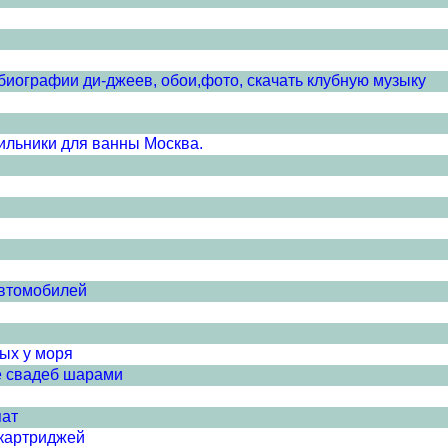
 биографии ди-джеев, обои,фото, скачать клубную музыку
тильники для ванны Москва.
автомобилей
дых у моря
е свадеб шарами
пат
 картриджей