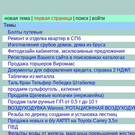
новая тема
|
первая страница
|
поиск
|
войти
Темы
Болты путевые
Ремонт и отделка квартир в СПб
Изготовление срубов домов, дома из бруса
Фитодизайн кабинетов, эксклюзивные предложения
Регистрация Вашего сайта в поисковиках каталогах
Продажа торшеров Виромакс
Документы для оформления кредита, справка 2 НДФЛ
Таблички из металла
Таль Кран Тельфер Лебедка Штабелер
продаем сульфоуголь , катионит.
Продаём Щелевые колпачки (нержавейка)
Продам тали ручные Г/П от 0,5 т до 10 т
ВОЗДУХОДУВКА Waross. РОТАЦИОННАЯ ВОЗДУХОДУ
Резьба по дереву, создание и установка лестниц
Продажа новых и б/у АКПП на Toyota Camry 3,5л
ПВД
Фильтры воды от железа, марганца,превышения жестко