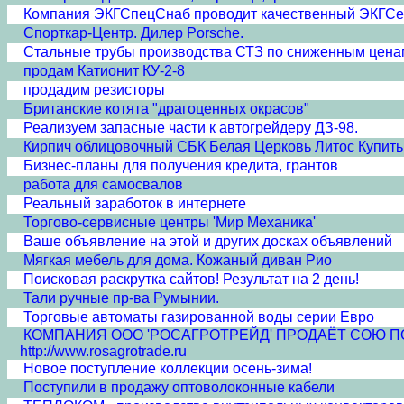
Компания ЭКГСпецСнаб проводит качественный ЭКГСе
Спорткар-Центр. Дилер Porsche.
Стальные трубы производства СТЗ по сниженным цена
продам Катионит КУ-2-8
продадим резисторы
Британские котята "драгоценных окрасов"
Реализуем запасные части к автогрейдеру ДЗ-98.
Кирпич облицовочный СБК Белая Церковь Литос Купить
Бизнес-планы для получения кредита, грантов
работа для самосвалов
Реальный заработок в интернете
Торгово-сервисные центры 'Мир Механика'
Ваше объявление на этой и других досках объявлений
Мягкая мебель для дома. Кожаный диван Рио
Поисковая раскрутка сайтов! Результат на 2 день!
Тали ручные пр-ва Румынии.
Торговые автоматы газированной воды серии Евро
КОМПАНИЯ ООО 'РОСАГРОТРЕЙД' ПРОДАЁТ СОЮ ПОЛНО
http://www.rosagrotrade.ru
Новое поступление коллекции осень-зима!
Поступили в продажу оптоволоконные кабели