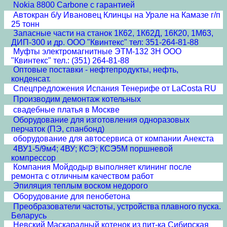
Nokia 8800 Carbone с гарантией
Автокран б/у Ивановец Клинцы на Урале на Камазе г/п
25 тонн
Запасные части на станок 1К62, 1К62Д, 16К20, 1М63,
ДИП-300 и др. ООО "Квинтекс" тел: 351-264-81-88
Муфты электромагнитные ЭТМ-132 3Н ООО
"Квинтекс" тел.: (351) 264-81-88
Оптовые поставки - нефтепродукты, нефть,
конденсат.
Спецпредложения Испания Тенерифе от LaCosta RU
Производим демонтаж котельных
свадебные платья в Москве
Оборудование для изготовления одноразовых
перчаток (ПЭ, спанбонд)
оборудование для автосервиса от компании Анекста
4ВУ1-5/9м4; 4ВУ; КСЭ; КСЭ5М поршневой
компрессор
Компания Мойдодыр выполняет клининг после
ремонта с отличным качеством работ
Эпиляция теплым воском недорого
Оборудование для пенобетона
Преобразователи частоты, устройства плавного пуска.
Беларусь
Невский Маскарадный котенок из пит-ка Сибирская