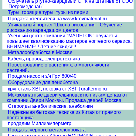
Облучатель ртутно-кварцевый ОРК на штативе от ООО
"Петромедснаб"
Туры, горящие туры, туры из перми
Продажа утеплителя на www.krovmaterial.ru
Уникальный портал "Школа рисования". Обучение
рисованию карандашом цветов.
Учебный центр компании "MADELON" обучает и
повышает квалификацию мастеров ногтевого сервиса.
ВНИМАНИЕ!!! Летние скидки!!!
Металлообработка в Москве
Кабель, провод, электротехника
Повествование о растениях, о многоликости
растений.
Продам насос и з/ч ГрУ 800/40
Оборудование для пенобетона
круг сталь ХВГ, поковка ст ХВГ | uraltermo.ru
Межкомнатные двери ульяновск по низким ценам от
компании Двери Москвы. Продажа дверей Москва
Стероиды анаболические, анаболики
Надёжныая бытовая техника из Китая от прямого
поставщика
продадим Миллиамперметр
Продажа черного металлопроката
Гаражные ворота Хёрман HORMANN: доставка,