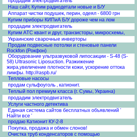
продадим электродвигатель
Наш сайт, Купим радиодетали новые и Б/У
Аппарат чистки подушек, перин, одеял - 6800 грн
Купим приборы КИПиА Б/У дороже чем на лом
продадим электродвигатель
Купим АТС квант и друг, транзисторы, микросхемы,
Украинские сварочные инверторы
Продам подвесные потолки и стеновые панели
Rockfon (Рокфон)
Оборудование ультразвуковой липосакции - S-48 (S-
58) Ultrasonic Liposuction. Разжижение
жира,увеличение плотности кожи, ускорение оттока
лимфы. http://raspb.ru/
Тепловые насосы
продам сульфоуголь , катионит.
Теплый пол премиум класса (г. Сумы, Украина)
продадим электродвигатель
Услуги частного детектива
Единая система сайтов бесплатных объявлений '
Найти все '
продаю Катионит КУ-2-8
Покупка, продажа и обмен слонов!
Очистка труб конденсаторов с помощью