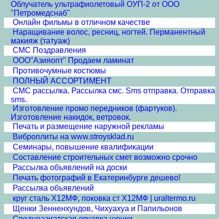
Облучатель ультрафиолетовый ОУП-2 от ООО
"Петромедснаб"
Онлайн фильмы в отличном качестве
Наращивание волос, ресниц, ногтей. Перманентный
макияж (татуаж)
СМС Поздравления
ООО"Азияопт" Продаем ламинат
Противочумные костюмы
ПОЛНЫЙ АССОРТИМЕНТ
СМС рассылка. Рассылка смс. Sms отправка. Отправка
sms.
Изготовление промо передников (фартуков).
Изготовление накидок, ветровок.
Печать и размещение наружной рекламы
Виброплиты на www.stroysklad.ru
Семинары, повышение квалификации
Составление строительных смет возможно срочно
Рассылка объявлений на доски
Печать фотографий в Екатеринбурге дешево!
Рассылка объявлений
круг сталь Х12МФ, поковка ст Х12МФ | uraltermo.ru
Щенки Зенненхундов, Чихуахуа и Папильонов
Среднеазиатская овчарка щенки