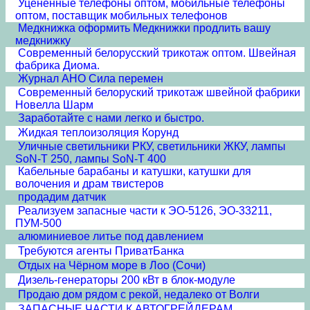
Уцененные телефоны оптом, мобильные телефоны
оптом, поставщик мобильных телефонов
Медкнижка оформить Медкнижки продлить вашу
медкнижку
Современный белорусский трикотаж оптом. Швейная
фабрика Диома.
Журнал АНО Сила перемен
Современный белоруский трикотаж швейной фабрики
Новелла Шарм
Заработайте с нами легко и быстро.
Жидкая теплоизоляция Корунд
Уличные светильники РКУ, светильники ЖКУ, лампы
SoN-T 250, лампы SoN-T 400
Кабельные барабаны и катушки, катушки для
волочения и драм твистеров
продадим датчик
Реализуем запасные части к ЭО-5126, ЭО-33211,
ПУМ-500
алюминиевое литье под давлением
Требуются агенты ПриватБанка
Отдых на Чёрном море в Лоо (Сочи)
Дизель-генераторы 200 кВт в блок-модуле
Продаю дом рядом с рекой, недалеко от Волги
ЗАПАСНЫЕ ЧАСТИ К АВТОГРЕЙДЕРАМ