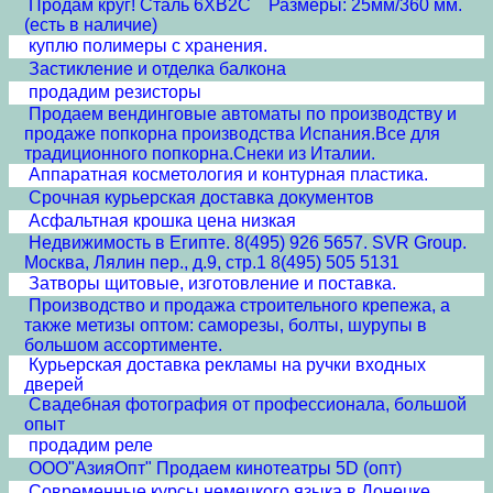
Продам круг! Сталь 6ХВ2С Размеры: 25мм/360 мм.
(есть в наличие)
куплю полимеры с хранения.
Застикление и отделка балкона
продадим резисторы
Продаем вендинговые автоматы по производству и
продаже попкорна производства Испания.Все для
традиционного попкорна.Снеки из Италии.
Аппаратная косметология и контурная пластика.
Срочная курьерская доставка документов
Асфальтная крошка цена низкая
Недвижимость в Египте. 8(495) 926 5657. SVR Group.
Москва, Лялин пер., д.9, стр.1 8(495) 505 5131
Затворы щитовые, изготовление и поставка.
Производство и продажа строительного крепежа, а
также метизы оптом: саморезы, болты, шурупы в
большом ассортименте.
Курьерская доставка рекламы на ручки входных
дверей
Свадебная фотография от профессионала, большой
опыт
продадим реле
ООО"АзияОпт" Продаем кинотеатры 5D (опт)
Современные курсы немецкого языка в Донецке