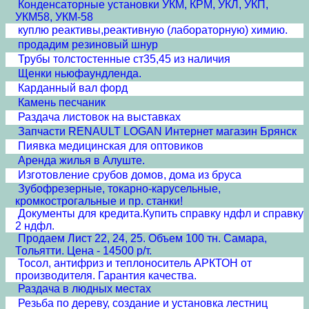
Конденсаторные установки УКМ, КРМ, УКЛ, УКП,
УКМ58, УКМ-58
куплю реактивы,реактивную (лабораторную) химию.
продадим резиновый шнур
Трубы толстостенные ст35,45 из наличия
Щенки ньюфаундленда.
Карданный вал форд
Камень песчаник
Раздача листовок на выставках
Запчасти RENAULT LOGAN Интернет магазин Брянск
Пиявка медицинская для оптовиков
Аренда жилья в Алуште.
Изготовление срубов домов, дома из бруса
Зубофрезерные, токарно-карусельные,
кромкострогальные и пр. станки!
Документы для кредита.Купить справку ндфл и справку
2 ндфл.
Продаем Лист 22, 24, 25. Объем 100 тн. Самара,
Тольятти. Цена - 14500 р/т.
Тосол, антифриз и теплоноситель АРКТОН от
производителя. Гарантия качества.
Раздача в людных местах
Резьба по дереву, создание и установка лестниц