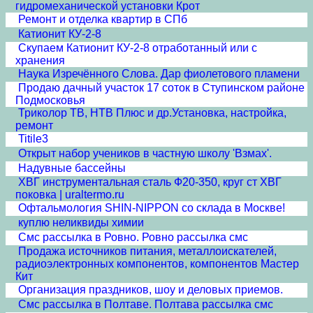
гидромеханической установки Крот
Ремонт и отделка квартир в СПб
Катионит КУ-2-8
Скупаем Катионит КУ-2-8 отработанный или с
хранения
Наука Изречённого Слова. Дар фиолетового пламени
Продаю дачный участок 17 соток в Ступинском районе
Подмосковья
Триколор ТВ, НТВ Плюс и др.Установка, настройка,
ремонт
Titile3
Открыт набор учеников в частную школу 'Взмах'.
Надувные бассейны
ХВГ инструментальная сталь Ф20-350, круг ст ХВГ
поковка | uraltermo.ru
Офтальмология SHIN-NIPPON со склада в Москве!
куплю неликвиды химии
Смс рассылка в Ровно. Ровно рассылка смс
Продажа источников питания, металлоискателей,
радиоэлектронных компонентов, компонентов Мастер
Кит
Организация праздников, шоу и деловых приемов.
Смс рассылка в Полтаве. Полтава рассылка смс