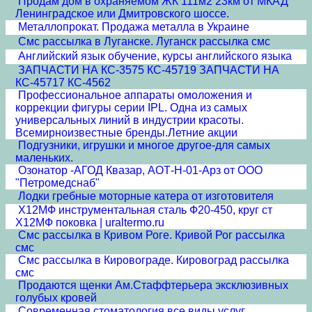
Продам дом в охраняемом ЖК 111м2 23км от МКАД
Ленинградское или Дмитровского шоссе.
Металлопрокат. Продажа металла в Украине
Смс рассылка в Луганске. Луганск рассылка смс
Английский язык обучение, курсы английского языка
ЗАПЧАСТИ НА КС-3575 КС-45719 ЗАПЧАСТИ НА
КС-45717 КС-4562
Профессиональное аппараты омоложения и
коррекции фигуры серии IPL. Одна из самых
универсальных линий в индустрии красоты.
Всемирноизвестные бренды.Летние акции
Подгузники, игрушки и многое другое-для самых
маленьких.
Озонатор -АГОД Квазар, АОТ-Н-01-Арз от ООО
"Петромедснаб"
Лодки гребные моторные катера от изготовителя
Х12МФ инструментальная сталь Ф20-450, круг ст
Х12МФ поковка | uraltermo.ru
Смс рассылка в Кривом Роге. Кривой Рог рассылка
смс
Смс рассылка в Кировограде. Кировоград рассылка
смс
Продаются щенки Ам.Стаффтерьера эксклюзивных
голубых кровей
Современная стоматология все виды услуг