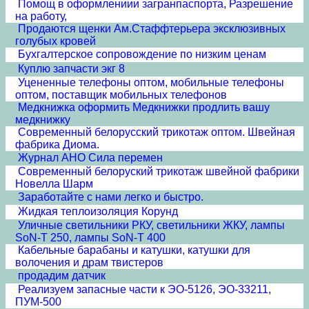
Помощ в оформлениии загранпаспорта, Разрешение
на работу,
Продаются щенки Ам.Стаффтерьера эксклюзивных
голубых кровей
Бухгалтерское сопровождение по низким ценам
Куплю запчасти экг 8
Уцененные телефоны оптом, мобильные телефоны
оптом, поставщик мобильных телефонов
Медкнижка оформить Медкнижки продлить вашу
медкнижку
Современный белорусский трикотаж оптом. Швейная
фабрика Диома.
Журнал АНО Сила перемен
Современный белоруский трикотаж швейной фабрики
Новелла Шарм
Заработайте с нами легко и быстро.
Жидкая теплоизоляция Корунд
Уличные светильники РКУ, светильники ЖКУ, лампы
SoN-T 250, лампы SoN-T 400
Кабельные барабаны и катушки, катушки для
волочения и драм твистеров
продадим датчик
Реализуем запасные части к ЭО-5126, ЭО-33211,
ПУМ-500