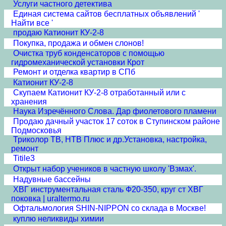
Услуги частного детектива
Единая система сайтов бесплатных объявлений '
Найти все '
продаю Катионит КУ-2-8
Покупка, продажа и обмен слонов!
Очистка труб конденсаторов с помощью
гидромеханической установки Крот
Ремонт и отделка квартир в СПб
Катионит КУ-2-8
Скупаем Катионит КУ-2-8 отработанный или с
хранения
Наука Изречённого Слова. Дар фиолетового пламени
Продаю дачный участок 17 соток в Ступинском районе
Подмосковья
Триколор ТВ, НТВ Плюс и др.Установка, настройка,
ремонт
Titile3
Открыт набор учеников в частную школу 'Взмах'.
Надувные бассейны
ХВГ инструментальная сталь Ф20-350, круг ст ХВГ
поковка | uraltermo.ru
Офтальмология SHIN-NIPPON со склада в Москве!
куплю неликвиды химии