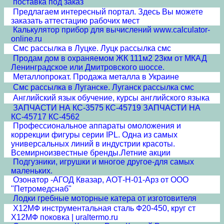
поставка под заказ
Предлагаем интересный портал. Здесь Вы можете
заказать аттестацию рабочих мест
Калькулятор прибор для вычислений www.calculator-
online.ru
Смс рассылка в Луцке. Луцк рассылка смс
Продам дом в охраняемом ЖК 111м2 23км от МКАД
Ленинградское или Дмитровского шоссе.
Металлопрокат. Продажа металла в Украине
Смс рассылка в Луганске. Луганск рассылка смс
Английский язык обучение, курсы английского языка
ЗАПЧАСТИ НА КС-3575 КС-45719 ЗАПЧАСТИ НА
КС-45717 КС-4562
Профессиональное аппараты омоложения и
коррекции фигуры серии IPL. Одна из самых
универсальных линий в индустрии красоты.
Всемирноизвестные бренды.Летние акции
Подгузники, игрушки и многое другое-для самых
маленьких.
Озонатор -АГОД Квазар, АОТ-Н-01-Арз от ООО
"Петромедснаб"
Лодки гребные моторные катера от изготовителя
Х12МФ инструментальная сталь Ф20-450, круг ст
Х12МФ поковка | uraltermo.ru