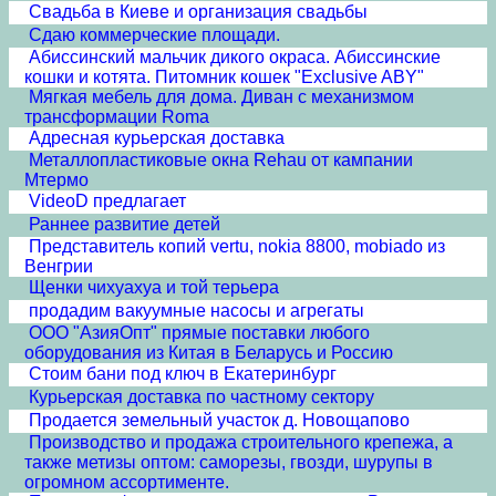
Свадьба в Киеве и организация свадьбы
Сдаю коммерческие площади.
Абиссинский мальчик дикого окраса. Абиссинские
кошки и котята. Питомник кошек "Exclusive ABY"
Мягкая мебель для дома. Диван с механизмом
трансформации Roma
Адресная курьерская доставка
Металлопластиковые окна Rehau от кампании
Мтермо
VideoD предлагает
Раннее развитие детей
Представитель копий vertu, nokia 8800, mobiado из
Венгрии
Щенки чихуахуа и той терьера
продадим вакуумные насосы и агрегаты
ООО "АзияОпт" прямые поставки любого
оборудования из Китая в Беларусь и Россию
Стоим бани под ключ в Екатеринбург
Курьерская доставка по частному сектору
Продается земельный участок д. Новощапово
Производство и продажа строительного крепежа, а
также метизы оптом: саморезы, гвозди, шурупы в
огромном ассортименте.