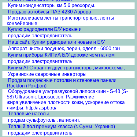
Купим конденсаторы км 5,6 реохорды.
Продаю автобусы ПАЗ 4230 Аврора
Изготавливаем ленты транспортерные, ленты
конвейерные
Куплю радиодетали Б/У новые и
продадим электродвигатель
Наш сайт, Купим радиодетали новые и Б/У
Аппарат чистки подушек, перин, одеял - 6800 грн
Купим приборы КИПиА Б/У дороже чем на лом
продадим электродвигатель
Купим АТС квант и друг, транзисторы, микросхемы,
Украинские сварочные инверторы
Продам подвесные потолки и стеновые панели
Rockfon (Рокфон)
Оборудование ультразвуковой липосакции - S-48 (S-
58) Ultrasonic Liposuction. Разжижение
жира,увеличение плотности кожи, ускорение оттока
лимфы. http://raspb.ru/
Тепловые насосы
продам сульфоуголь , катионит.
Теплый пол премиум класса (г. Сумы, Украина)
продадим электродвигатель