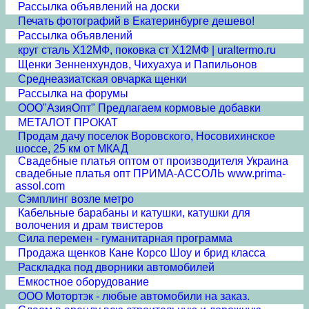
Рассылка объявлений на доски
Печать фотографий в Екатеринбурге дешево!
Рассылка объявлений
круг сталь Х12МФ, поковка ст Х12МФ | uraltermo.ru
Щенки Зенненхундов, Чихуахуа и Папильонов
Среднеазиатская овчарка щенки
Рассылка на форумы
ООО"АзияОпт" Предлагаем кормовые добавки
МЕТАЛОТ ПРОКАТ
Продам дачу поселок Воровского, Носовихинское
шоссе, 25 км от МКАД
Свадебные платья оптом от производителя Украина
свадебные платья опт ПРИМА-АССОЛЬ www.prima-
assol.com
Сэмплинг возле метро
Кабельные барабаны и катушки, катушки для
волочения и драм твистеров
Сила перемен - гуманитарная программа
Продажа щенков Кане Корсо Шоу и брид класса
Раскладка под дворники автомобилей
Емкостное оборудование
ООО Мотортэк - любые автомобили на заказ.