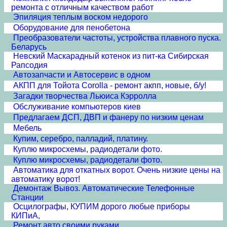
ремонта с отличным качеством работ
Эпиляция теплым воском недорого
Оборудование для пенобетона
Преобразователи частоты, устройства плавного пуска.
Беларусь
Невский Маскарадный котенок из пит-ка Сибирская
Рапсодия
Автозапчасти и Автосервис в одном
АКПП для Тойота Corolla - ремонт акпп, новые, б/у!
Загадки творчества Льюиса Кэрролла
Обслуживание компьютеров киев
Предлагаем ДСП, ДВП и фанеру по низким ценам
Мебель
Купим, серебро, палладий, платину.
Куплю микросхемы, радиодетали фото.
Куплю микросхемы, радиодетали фото.
Автоматика для откатных ворот. Очень низкие цены на
автоматику ворот!
Демонтаж Вывоз. Автоматические Телефонные
Станции
Осцилографы, КУПИМ дорого любые приборы
КИПиА,
Ремонт авто своими руками