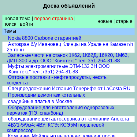
Доска объявлений
новая тема
|
первая страница
|
новые
|
старые
поиск
|
войти
Темы
Nokia 8800 Carbone с гарантией
Автокран б/у Ивановец Клинцы на Урале на Камазе г/п
25 тонн
Запасные части на станок 1К62, 1К62Д, 16К20, 1М63,
ДИП-300 и др. ООО "Квинтекс" тел: 351-264-81-88
Муфты электромагнитные ЭТМ-132 3Н ООО
"Квинтекс" тел.: (351) 264-81-88
Оптовые поставки - нефтепродукты, нефть,
конденсат.
Спецпредложения Испания Тенерифе от LaCosta RU
Производим демонтаж котельных
свадебные платья в Москве
Оборудование для изготовления одноразовых
перчаток (ПЭ, спанбонд)
оборудование для автосервиса от компании Анекста
4ВУ1-5/9м4; 4ВУ; КСЭ; КСЭ5М поршневой
компрессор
Компания Мойдодыр выполняет клининг после