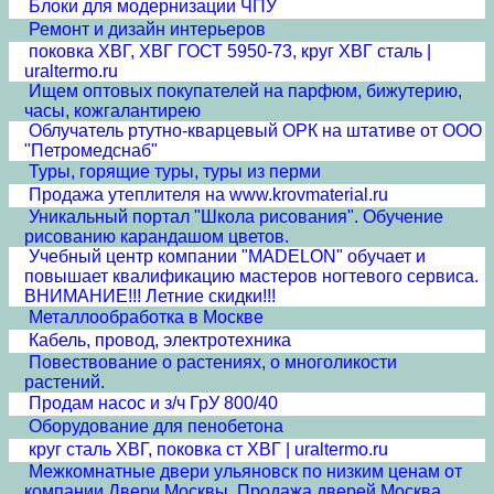
Блоки для модернизации ЧПУ
Ремонт и дизайн интерьеров
поковка ХВГ, ХВГ ГОСТ 5950-73, круг ХВГ сталь |
uraltermo.ru
Ищем оптовых покупателей на парфюм, бижутерию,
часы, кожгалантирею
Облучатель ртутно-кварцевый ОРК на штативе от ООО
"Петромедснаб"
Туры, горящие туры, туры из перми
Продажа утеплителя на www.krovmaterial.ru
Уникальный портал "Школа рисования". Обучение
рисованию карандашом цветов.
Учебный центр компании "MADELON" обучает и
повышает квалификацию мастеров ногтевого сервиса.
ВНИМАНИЕ!!! Летние скидки!!!
Металлообработка в Москве
Кабель, провод, электротехника
Повествование о растениях, о многоликости
растений.
Продам насос и з/ч ГрУ 800/40
Оборудование для пенобетона
круг сталь ХВГ, поковка ст ХВГ | uraltermo.ru
Межкомнатные двери ульяновск по низким ценам от
компании Двери Москвы. Продажа дверей Москва