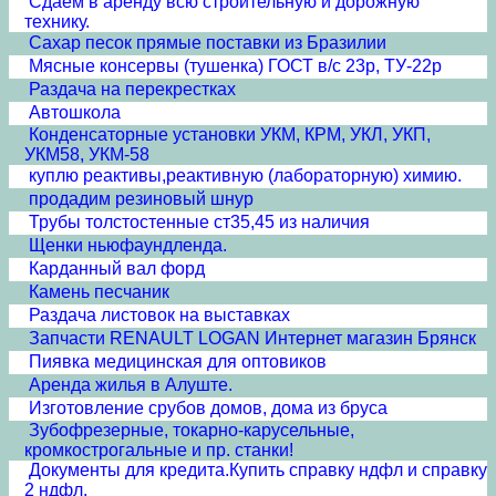
Сдаем в аренду всю строительную и дорожную
технику.
Сахар песок прямые поставки из Бразилии
Мясные консервы (тушенка) ГОСТ в/с 23р, ТУ-22р
Раздача на перекрестках
Автошкола
Конденсаторные установки УКМ, КРМ, УКЛ, УКП,
УКМ58, УКМ-58
куплю реактивы,реактивную (лабораторную) химию.
продадим резиновый шнур
Трубы толстостенные ст35,45 из наличия
Щенки ньюфаундленда.
Карданный вал форд
Камень песчаник
Раздача листовок на выставках
Запчасти RENAULT LOGAN Интернет магазин Брянск
Пиявка медицинская для оптовиков
Аренда жилья в Алуште.
Изготовление срубов домов, дома из бруса
Зубофрезерные, токарно-карусельные,
кромкострогальные и пр. станки!
Документы для кредита.Купить справку ндфл и справку
2 ндфл.