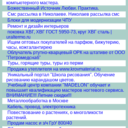
компьютерного мастера.
Божественный Источник Любви. Практика.
Смс рассылка в Николаеве. Николаев рассылка смс
Блоки для модернизации ЧПУ
Ремонт и дизайн интерьеров
поковка ХВГ, ХВГ ГОСТ 5950-73, круг ХВГ сталь |
uraltermo.ru
Ищем оптовых покупателей на парфюм, бижутерию,
часы, кожгалантирею
Облучатель ртутно-кварцевый ОРК на штативе от ООО
"Петромедснаб"
Туры, горящие туры, туры из перми
Продажа утеплителя на www.krovmaterial.ru
Уникальный портал "Школа рисования". Обучение
рисованию карандашом цветов.
Учебный центр компании "MADELON" обучает и
повышает квалификацию мастеров ногтевого сервиса.
ВНИМАНИЕ!!! Летние скидки!!!
Металлообработка в Москве
Кабель, провод, электротехника
Повествование о растениях, о многоликости
растений.
Продам насос и з/ч ГрУ 800/40