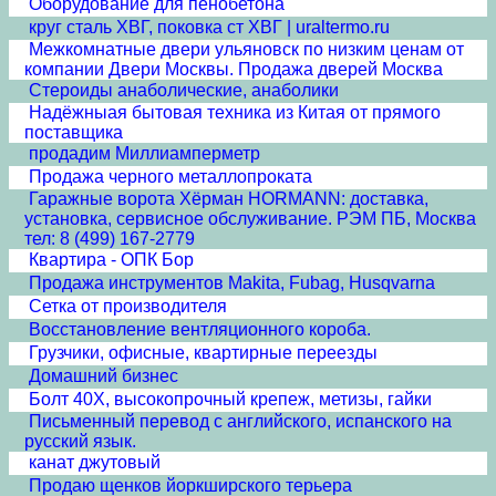
Оборудование для пенобетона
круг сталь ХВГ, поковка ст ХВГ | uraltermo.ru
Межкомнатные двери ульяновск по низким ценам от
компании Двери Москвы. Продажа дверей Москва
Стероиды анаболические, анаболики
Надёжныая бытовая техника из Китая от прямого
поставщика
продадим Миллиамперметр
Продажа черного металлопроката
Гаражные ворота Хёрман HORMANN: доставка,
установка, сервисное обслуживание. РЭМ ПБ, Москва
тел: 8 (499) 167-2779
Квартира - ОПК Бор
Продажа инструментов Makita, Fubag, Husqvarna
Сетка от производителя
Восстановление вентляционного короба.
Грузчики, офисные, квартирные переезды
Домашний бизнес
Болт 40Х, высокопрочный крепеж, метизы, гайки
Письменный перевод с английского, испанского на
русский язык.
канат джутовый
Продаю щенков йоркширского терьера