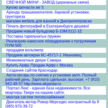
СВЕЧНОЙ МИНИ - ЗАВОД (церковные свечи)
Куплю запчасти экг 5
Аренда траншеекопателя, баровой установки,
грунтореза
магазин мебель для ванной в Днепропетровске
Печать фотографий в Екатеринбурге дешево!
Продаем новый бульдозер Б-10М.0111-1Е
Поставка тарельчатых пружин
Реализуем навесное оборудование к погрузчикам
ПУМ-500
продадим вольтметр
Продаем автокран КС-45717-1 'Ивановец'
Межкомнатные двери Cамара
Купить Арфу. Продам Арфу г. Москва
Создание сайтов Краснодар
Автослесарь по снятию и установке акпп. Полный
рабочий день. Зарплата сдельная, высокая. +7 (910)
942-48-57 http://www.akppstar.ru
Портал Лекс - единая база недвижимости. Все
квартиры Твери на нашем сайте.
монтаж систем теплоснабжения
Двигатель мотор Ровер Мерседес контрактный бу 8
(985) 970-39-72