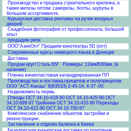
Производство и продажа строительного крепежа, а
также метизы оптом: саморезы, болты, шурупы в
большом ассортименте.
Курьерская доставка рекламы на ручки входных
дверей
Свадебная фотография от профессионала, большой
опыт
продадим реле
ООО"АзияОпт" Продаем кинотеатры 5D (опт)
Современные курсы немецкого языка в Донецке
Доставка
Продам круг! Сталь 65Г Размеры: 12мм/630мм. (в
наличие)
Пленка винипластовая каландрированная ПП
Производство и поставка,прицепов и полуприцепов
ООО "АСТ-Канаш" 8(83533) 2-45-14, 4-37 -00
Недвижимость пермь
Отводы ОСТ 34-10-418-90 ОСТ 34.10-420-90 ОСТ
34.10.699-97 Тройники ОСТ 34.10.433-90 Переходы
ОСТ 34.10-422-90 ОСТ 34 10.700-97
Комплексное снабжение объектов застройки и
реконструкции.
Застикление и отделка балкона в Киеве
Безадресная курьерская доставка по почтовым