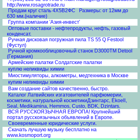
http://www.rosagrotrade.ru
Продам круг сталь 4Х5В2ФС Размеры: от 12мм до
630 мм.(наличие)
Группа компании 'Азия-инвест'
Оптовые поставки - нефтепродукты, нефть, газовый
конденсат.
Ручная дисковая погружная пила TS 55 Q Festool
(Фустул)
Ручной кромкооблицовочный станок D3000TM Detool
(Германия)
Армейские палатки Солдатские палатки
куплю неликвиды химии
Миостимуляторы, алкометры, медтехника в Москве
купим неликвиды химии
Вам создание сайтов качественно, быстро.
Каталог Латвийских изгатовителей парфюмерии,
косметики, натуральной косметикиДзинтарс, Ekoell,
Seal, Medikamina, Hemmos, Custo, BDK, Dzintars.
ВСЯ РУССКОЯЗЫЧНАЯ ЕВРОПА! Крупнейший
портал русскоязычных объявлений в Европе.
Своевременные юридические услуги.
Скачать лучшую музыку бесплатно на
www.kosmoport.org