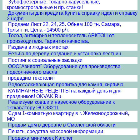
Зубофрезерные, токарно-карусельные,
кромкострогальные и пр. станки!
Документы для кредита.Купить справку ндфл и справку
2 ндфл.
Продаем Лист 22, 24, 25. Объем 100 тн. Самара,
Тольятти. Цена - 14500 р/т.
Тосол, антифриз и теплоноситель АРКТОН от
производителя. Гарантия качества.
Раздача в людных местах
Резьба по дереву, создание и установка лестниц
Постинг в социальные закладки
ООО"Азияопт" Оборудование для производства
подсолнечного масла
продадим текстолит
Водооталкивающая пропитка для камня, кирпича
КУЛИНАРНЫЕ РЕЦЕПТЫ на каждый день и для
праздников! OKVAK.Ru
Реализуем ковши и навесное оборудование к
экскаватору ЭО-33211
Сдам 1-комнатную квартиру в г. Железнодорожный,
МО
Продам дом в деревне в Смоленской области
Печать, средства массовой информации
Продажа минимоек Karcher