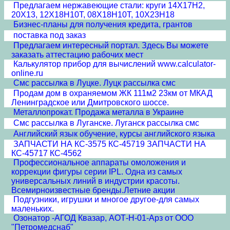
Предлагаем нержавеющие стали: круги 14Х17Н2,
20Х13, 12Х18Н10Т, 08Х18Н10Т, 10Х23Н18
Бизнес-планы для получения кредита, грантов
поставка под заказ
Предлагаем интересный портал. Здесь Вы можете
заказать аттестацию рабочих мест
Калькулятор прибор для вычислений www.calculator-
online.ru
Смс рассылка в Луцке. Луцк рассылка смс
Продам дом в охраняемом ЖК 111м2 23км от МКАД
Ленинградское или Дмитровского шоссе.
Металлопрокат. Продажа металла в Украине
Смс рассылка в Луганске. Луганск рассылка смс
Английский язык обучение, курсы английского языка
ЗАПЧАСТИ НА КС-3575 КС-45719 ЗАПЧАСТИ НА
КС-45717 КС-4562
Профессиональное аппараты омоложения и
коррекции фигуры серии IPL. Одна из самых
универсальных линий в индустрии красоты.
Всемирноизвестные бренды.Летние акции
Подгузники, игрушки и многое другое-для самых
маленьких.
Озонатор -АГОД Квазар, АОТ-Н-01-Арз от ООО
"Петромедснаб"