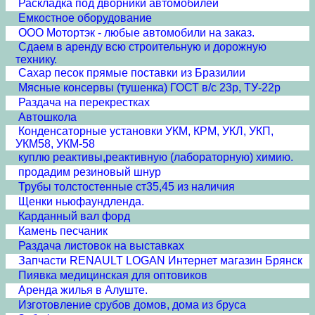
Раскладка под дворники автомобилей
Емкостное оборудование
ООО Мотортэк - любые автомобили на заказ.
Сдаем в аренду всю строительную и дорожную
технику.
Сахар песок прямые поставки из Бразилии
Мясные консервы (тушенка) ГОСТ в/с 23р, ТУ-22р
Раздача на перекрестках
Автошкола
Конденсаторные установки УКМ, КРМ, УКЛ, УКП,
УКМ58, УКМ-58
куплю реактивы,реактивную (лабораторную) химию.
продадим резиновый шнур
Трубы толстостенные ст35,45 из наличия
Щенки ньюфаундленда.
Карданный вал форд
Камень песчаник
Раздача листовок на выставках
Запчасти RENAULT LOGAN Интернет магазин Брянск
Пиявка медицинская для оптовиков
Аренда жилья в Алуште.
Изготовление срубов домов, дома из бруса