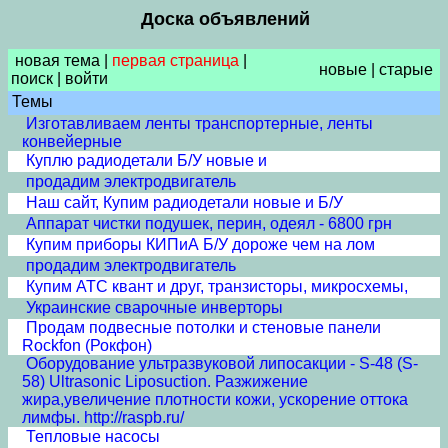
Доска объявлений
новая тема
|
первая страница
|
новые
|
старые
поиск
|
войти
Темы
Изготавливаем ленты транспортерные, ленты
конвейерные
Куплю радиодетали Б/У новые и
продадим электродвигатель
Наш сайт, Купим радиодетали новые и Б/У
Аппарат чистки подушек, перин, одеял - 6800 грн
Купим приборы КИПиА Б/У дороже чем на лом
продадим электродвигатель
Купим АТС квант и друг, транзисторы, микросхемы,
Украинские сварочные инверторы
Продам подвесные потолки и стеновые панели
Rockfon (Рокфон)
Оборудование ультразвуковой липосакции - S-48 (S-
58) Ultrasonic Liposuction. Разжижение
жира,увеличение плотности кожи, ускорение оттока
лимфы. http://raspb.ru/
Тепловые насосы