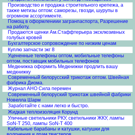
Производство и продажа строительного крепежа, а
также метизы оптом: саморезы, гвозди, шурупы в
огромном ассортименте.
Помощ в оформлениии загранпаспорта, Разрешение
на работу,
Продаются щенки Ам.Стаффтерьера эксклюзивных
голубых кровей
Бухгалтерское сопровождение по низким ценам
Куплю запчасти экг 8
Уцененные телефоны оптом, мобильные телефоны
оптом, поставщик мобильных телефонов
Медкнижка оформить Медкнижки продлить вашу
медкнижку
Современный белорусский трикотаж оптом. Швейная
фабрика Диома.
Журнал АНО Сила перемен
Современный белоруский трикотаж швейной фабрики
Новелла Шарм
Заработайте с нами легко и быстро.
Жидкая теплоизоляция Корунд
Уличные светильники РКУ, светильники ЖКУ, лампы
SoN-T 250, лампы SoN-T 400
Кабельные барабаны и катушки, катушки для
волочения и драм твистеров