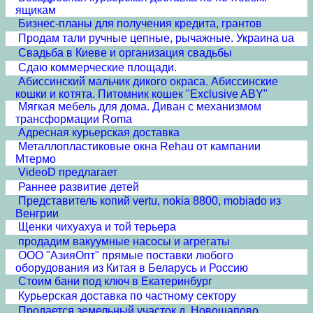
ящикам
Бизнес-планы для получения кредита, грантов
Продам тали ручные цепные, рычажные. Украина ua
Свадьба в Киеве и организация свадьбы
Сдаю коммерческие площади.
Абиссинский мальчик дикого окраса. Абиссинские
кошки и котята. Питомник кошек "Exclusive ABY"
Мягкая мебель для дома. Диван с механизмом
трансформации Roma
Адресная курьерская доставка
Металлопластиковые окна Rehau от кампании
Мтермо
VideoD предлагает
Раннее развитие детей
Представитель копий vertu, nokia 8800, mobiado из
Венгрии
Щенки чихуахуа и той терьера
продадим вакуумные насосы и агрегаты
ООО "АзияОпт" прямые поставки любого
оборудования из Китая в Беларусь и Россию
Стоим бани под ключ в Екатеринбург
Курьерская доставка по частному сектору
Продается земельный участок д. Новощапово