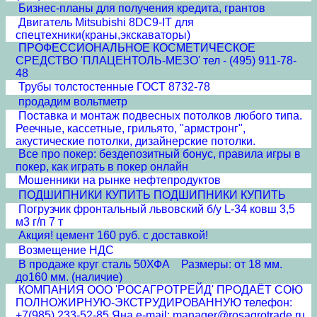
Бизнес-планы для получения кредита, грантов
Двигатель Mitsubishi 8DC9-IT для
спецтехники(краны,экскаваторы)
ПРОФЕССИОНАЛЬНОЕ КОСМЕТИЧЕСКОЕ
СРЕДСТВО 'ПЛАЦЕНТОЛЬ-МЕЗО' тел - (495) 911-78-
48
Трубы толстостенные ГОСТ 8732-78
продадим вольтметр
Поставка и монтаж подвесных потолков любого типа.
Реечные, кассетные, грильято, "армстронг",
акустические потолки, дизайнерские потолки.
Все про покер: бездепозитный бонус, правила игры в
покер, как играть в покер онлайн
Мошенники на рынке нефтепродуктов
ПОДШИПНИКИ КУПИТЬ ПОДШИПНИКИ КУПИТЬ
Погрузчик фронтальный львовский б/у L-34 ковш 3,5
м3 г/п 7 т
Акция! цемент 160 руб. с доставкой!
Возмещение НДС
В продаже круг сталь 50ХФА Размеры: от 18 мм.
до160 мм. (наличие)
КОМПАНИЯ ООО 'РОСАГРОТРЕЙД' ПРОДАЁТ СОЮ
ПОЛНОЖИРНУЮ-ЭКСТРУДИРОВАННУЮ телефон:
+7(985) 233-52-85 Яна e-mail: manager@rosagrotrade.ru