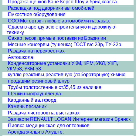
Продажа щенков Кане Корсо Шоу и брид класса
Раскладка под дворники автомобилей
Емкостное оборудование
ООО Мотортэк - любые автомобили на заказ.
Сдаем в аренду всю строительную и дорожную
технику.
Сахар песок прямые поставки из Бразилии
Мясные консервы (тушенка) ГОСТ в/с 23р, ТУ-22р
Раздача на перекрестках
Автошкола
Конденсаторные установки УКМ, КРМ, УКЛ, УКП,
УКМ58, УКМ-58
куплю реактивы,реактивную (лабораторную) химию.
продадим резиновый шнур
Трубы толстостенные ст35,45 из наличия
Щенки ньюфаундленда.
Карданный вал форд
Камень песчаник
Раздача листовок на выставках
Запчасти RENAULT LOGAN Интернет магазин Брянск
Пиявка медицинская для оптовиков
Аренда жилья в Алуште.