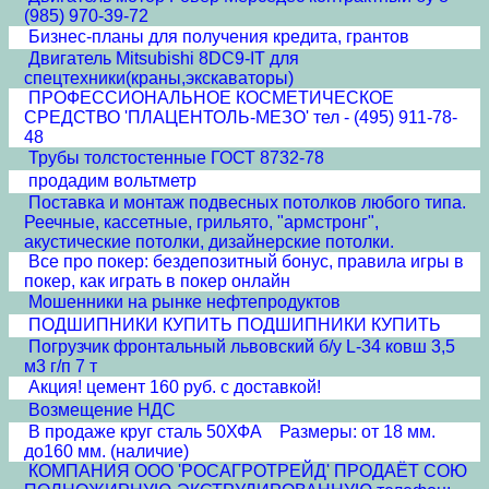
(985) 970-39-72
Бизнес-планы для получения кредита, грантов
Двигатель Mitsubishi 8DC9-IT для
спецтехники(краны,экскаваторы)
ПРОФЕССИОНАЛЬНОЕ КОСМЕТИЧЕСКОЕ
СРЕДСТВО 'ПЛАЦЕНТОЛЬ-МЕЗО' тел - (495) 911-78-
48
Трубы толстостенные ГОСТ 8732-78
продадим вольтметр
Поставка и монтаж подвесных потолков любого типа.
Реечные, кассетные, грильято, "армстронг",
акустические потолки, дизайнерские потолки.
Все про покер: бездепозитный бонус, правила игры в
покер, как играть в покер онлайн
Мошенники на рынке нефтепродуктов
ПОДШИПНИКИ КУПИТЬ ПОДШИПНИКИ КУПИТЬ
Погрузчик фронтальный львовский б/у L-34 ковш 3,5
м3 г/п 7 т
Акция! цемент 160 руб. с доставкой!
Возмещение НДС
В продаже круг сталь 50ХФА Размеры: от 18 мм.
до160 мм. (наличие)
КОМПАНИЯ ООО 'РОСАГРОТРЕЙД' ПРОДАЁТ СОЮ