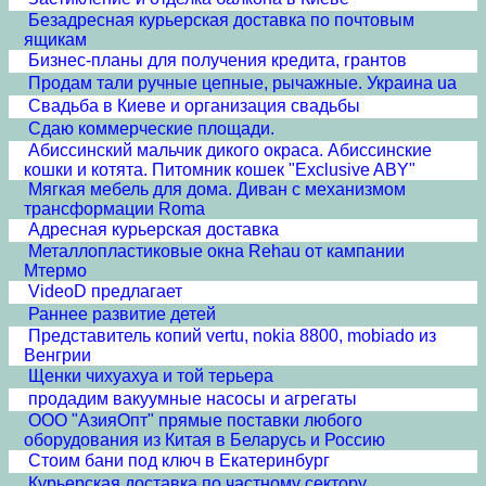
Безадресная курьерская доставка по почтовым
ящикам
Бизнес-планы для получения кредита, грантов
Продам тали ручные цепные, рычажные. Украина ua
Свадьба в Киеве и организация свадьбы
Сдаю коммерческие площади.
Абиссинский мальчик дикого окраса. Абиссинские
кошки и котята. Питомник кошек "Exclusive ABY"
Мягкая мебель для дома. Диван с механизмом
трансформации Roma
Адресная курьерская доставка
Металлопластиковые окна Rehau от кампании
Мтермо
VideoD предлагает
Раннее развитие детей
Представитель копий vertu, nokia 8800, mobiado из
Венгрии
Щенки чихуахуа и той терьера
продадим вакуумные насосы и агрегаты
ООО "АзияОпт" прямые поставки любого
оборудования из Китая в Беларусь и Россию
Стоим бани под ключ в Екатеринбург
Курьерская доставка по частному сектору