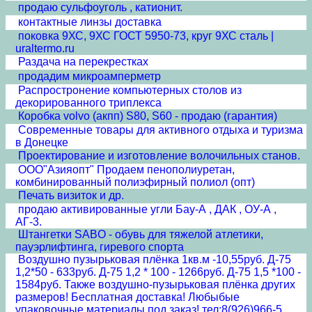
продаю сульфоуголь , катионит.
контактные линзы доставка
поковка 9ХС, 9ХС ГОСТ 5950-73, круг 9ХС сталь |
uraltermo.ru
Раздача на перекрестках
продадим микроамперметр
Распростронение компьютерных столов из
декорированного триплекса
Коробка volvo (акпп) S80, S60 - продаю (гарантия)
Современные товары для активного отдыха и туризма
в Донецке
Проектирование и изготовление волочильных станов.
ООО"Азияопт" Продаем пенополиуретан,
комбинированный полиэфирный полиол (опт)
Печать визиток и др.
продаю активированные угли Бау-А , ДАК , ОУ-А ,
АГ-3.
Штангетки SABO - обувь для тяжелой атлетики,
пауэрлифтинга, гиревого спорта
Воздушно пузырьковая плёнка 1кв.м -10,55руб. Д-75
1,2*50 - 633руб. Д-75 1,2 * 100 - 1266руб. Д-75 1,5 *100 -
1584руб. Также воздушно-пузырьковая плёнка других
размеров! Бесплатная доставка! Любыбые
упаковочные материалы под заказ! тел:8(926)966-5