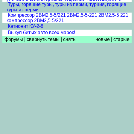
Туры, горящие туры, туры из перми, турция, горящие
туры из перми
Компрессор 2ВМ2,5-5/221 2ВМ2,5-5-221 2ВМ2,5-5 221
компрессор 2ВМ2,5-5/221
Катионит КУ-2-8
Выкуп битых авто всех марок!
форумы
|
свернуть темы
|
снять
новые
|
старые