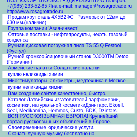
ПОЛНОЖИРНУЮ-ЭКСТРУДИРОВАННУЮ телефон:
+7(985) 233-52-85 Яна e-mail: manager@rosagrotrade.ru
http://www.rosagrotrade.ru
Продам круг сталь 4Х5В2ФС Размеры: от 12мм до
630 мм.(наличие)
Группа компании 'Азия-инвест'
Оптовые поставки - нефтепродукты, нефть, газовый
конденсат.
Ручная дисковая погружная пила TS 55 Q Festool
(Фустул)
Ручной кромкооблицовочный станок D3000TM Detool
(Германия)
Армейские палатки Солдатские палатки
куплю неликвиды химии
Миостимуляторы, алкометры, медтехника в Москве
купим неликвиды химии
Вам создание сайтов качественно, быстро.
Каталог Латвийских изгатовителей парфюмерии,
косметики, натуральной косметикиДзинтарс, Ekoell,
Seal, Medikamina, Hemmos, Custo, BDK, Dzintars.
ВСЯ РУССКОЯЗЫЧНАЯ ЕВРОПА! Крупнейший
портал русскоязычных объявлений в Европе.
Своевременные юридические услуги.
Скачать лучшую музыку бесплатно на