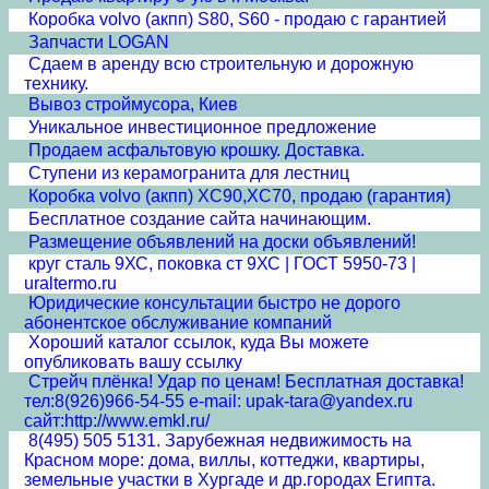
Коробка volvo (акпп) S80, S60 - продаю с гарантией
Запчасти LOGAN
Сдаем в аренду всю строительную и дорожную
технику.
Вывоз строймусора, Киев
Уникальное инвестиционное предложение
Продаем асфальтовую крошку. Доставка.
Ступени из керамогранита для лестниц
Коробка volvo (акпп) XC90,XC70, продаю (гарантия)
Бесплатное создание сайта начинающим.
Размещение объявлений на доски объявлений!
круг сталь 9ХС, поковка ст 9ХС | ГОСТ 5950-73 |
uraltermo.ru
Юридические консультации быстро не дорого
абонентское обслуживание компаний
Хороший каталог ссылок, куда Вы можете
опубликовать вашу ссылку
Стрейч плёнка! Удар по ценам! Бесплатная доставка!
тел:8(926)966-54-55 e-mail: upak-tara@yandex.ru
сайт:http://www.emkl.ru/
8(495) 505 5131. Зарубежная недвижимость на
Красном море: дома, виллы, коттеджи, квартиры,
земельные участки в Хургаде и др.городах Египта.