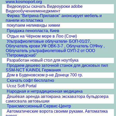
www.kosmoport.org
Видеокурсы скачать Видеоуроки adobe
Видеообучениеменеджмент
Фирма "Витрина-Прилавок" анонсирует мебель и
панели из пластика
покупаем неликвиды химии
Продажа пенопласта, Киев
Отдых на Чёрном море в Лоо (Сочи)
Ультрафиолетовые облучатели- БОП-01/27,
Облучатель крови УФ ОВК-3-7 , Облучатель ОУФну ,
Облучатель ультрафиолетовый ОУП-2 от ООО
"Петромедснаб"
Разработан новый стол для ноутбука
Продаем дешево заточной станок для дисковых пил
SSM-NCT KAINDL Германия
Дом в Буденовском р-не Донецк 700 гр.
Скачать софт бесплатно
Ucoz Soft Portal
Народная и нетрадиционная медицина
Дешёвая аренда автокрана экскаватора бульдозера
самосвала автовышки
Трансмиссионный Сервис-Центр
Автоматические ворота своими руками. Автоматика
ворот.