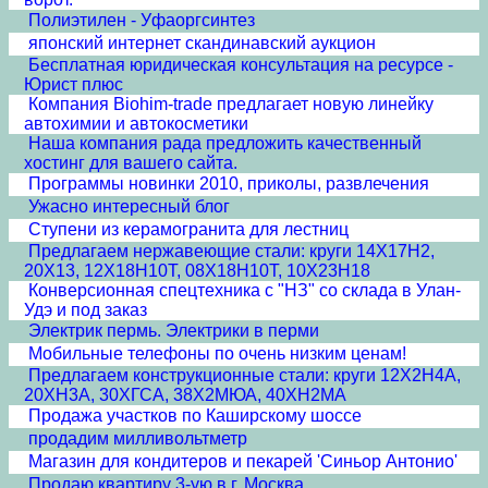
Полиэтилен - Уфаоргсинтез
японский интернет скандинавский аукцион
Бесплатная юридическая консультация на ресурсе -
Юрист плюс
Компания Biohim-trade предлагает новую линейку
автохимии и автокосметики
Наша компания рада предложить качественный
хостинг для вашего сайта.
Программы новинки 2010, приколы, развлечения
Ужасно интересный блог
Ступени из керамогранита для лестниц
Предлагаем нержавеющие стали: круги 14Х17Н2,
20Х13, 12Х18Н10Т, 08Х18Н10Т, 10Х23Н18
Конверсионная спецтехника с "НЗ" со склада в Улан-
Удэ и под заказ
Электрик пермь. Электрики в перми
Мобильные телефоны по очень низким ценам!
Предлагаем конструкционные стали: круги 12Х2Н4А,
20ХН3А, 30ХГСА, 38Х2МЮА, 40ХН2МА
Продажа участков по Каширскому шоссе
продадим милливольтметр
Магазин для кондитеров и пекарей 'Синьор Антонио'
Продаю квартиру 3-ую в г. Москва.