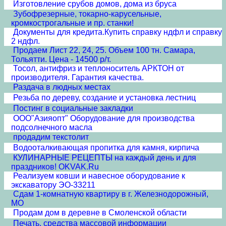
Изготовление срубов домов, дома из бруса
Зубофрезерные, токарно-карусельные,
кромкострогальные и пр. станки!
Документы для кредита.Купить справку ндфл и справку
2 ндфл.
Продаем Лист 22, 24, 25. Объем 100 тн. Самара,
Тольятти. Цена - 14500 р/т.
Тосол, антифриз и теплоноситель АРКТОН от
производителя. Гарантия качества.
Раздача в людных местах
Резьба по дереву, создание и установка лестниц
Постинг в социальные закладки
ООО"Азияопт" Оборудование для производства
подсолнечного масла
продадим текстолит
Водооталкивающая пропитка для камня, кирпича
КУЛИНАРНЫЕ РЕЦЕПТЫ на каждый день и для
праздников! OKVAK.Ru
Реализуем ковши и навесное оборудование к
экскаватору ЭО-33211
Сдам 1-комнатную квартиру в г. Железнодорожный,
МО
Продам дом в деревне в Смоленской области
Печать, средства массовой информации