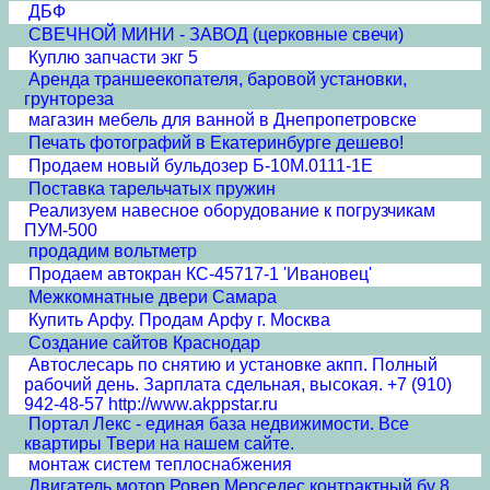
ДБФ
СВЕЧНОЙ МИНИ - ЗАВОД (церковные свечи)
Куплю запчасти экг 5
Аренда траншеекопателя, баровой установки,
грунтореза
магазин мебель для ванной в Днепропетровске
Печать фотографий в Екатеринбурге дешево!
Продаем новый бульдозер Б-10М.0111-1Е
Поставка тарельчатых пружин
Реализуем навесное оборудование к погрузчикам
ПУМ-500
продадим вольтметр
Продаем автокран КС-45717-1 'Ивановец'
Межкомнатные двери Cамара
Купить Арфу. Продам Арфу г. Москва
Создание сайтов Краснодар
Автослесарь по снятию и установке акпп. Полный
рабочий день. Зарплата сдельная, высокая. +7 (910)
942-48-57 http://www.akppstar.ru
Портал Лекс - единая база недвижимости. Все
квартиры Твери на нашем сайте.
монтаж систем теплоснабжения
Двигатель мотор Ровер Мерседес контрактный бу 8