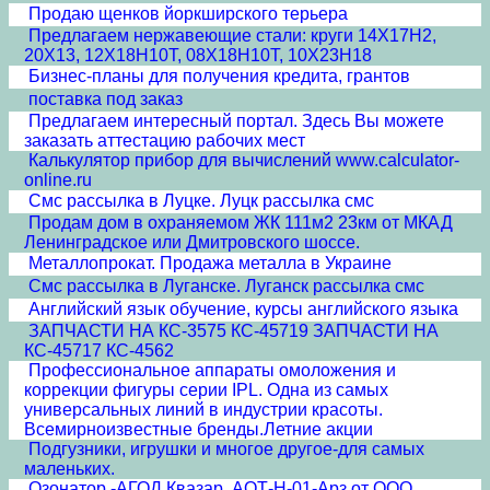
Продаю щенков йоркширского терьера
Предлагаем нержавеющие стали: круги 14Х17Н2,
20Х13, 12Х18Н10Т, 08Х18Н10Т, 10Х23Н18
Бизнес-планы для получения кредита, грантов
поставка под заказ
Предлагаем интересный портал. Здесь Вы можете
заказать аттестацию рабочих мест
Калькулятор прибор для вычислений www.calculator-
online.ru
Смс рассылка в Луцке. Луцк рассылка смс
Продам дом в охраняемом ЖК 111м2 23км от МКАД
Ленинградское или Дмитровского шоссе.
Металлопрокат. Продажа металла в Украине
Смс рассылка в Луганске. Луганск рассылка смс
Английский язык обучение, курсы английского языка
ЗАПЧАСТИ НА КС-3575 КС-45719 ЗАПЧАСТИ НА
КС-45717 КС-4562
Профессиональное аппараты омоложения и
коррекции фигуры серии IPL. Одна из самых
универсальных линий в индустрии красоты.
Всемирноизвестные бренды.Летние акции
Подгузники, игрушки и многое другое-для самых
маленьких.
Озонатор -АГОД Квазар, АОТ-Н-01-Арз от ООО