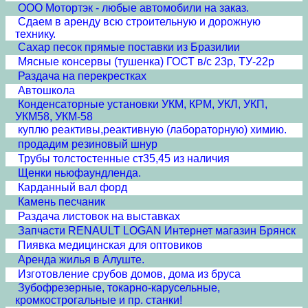
ООО Мотортэк - любые автомобили на заказ.
Сдаем в аренду всю строительную и дорожную
технику.
Сахар песок прямые поставки из Бразилии
Мясные консервы (тушенка) ГОСТ в/с 23р, ТУ-22р
Раздача на перекрестках
Автошкола
Конденсаторные установки УКМ, КРМ, УКЛ, УКП,
УКМ58, УКМ-58
куплю реактивы,реактивную (лабораторную) химию.
продадим резиновый шнур
Трубы толстостенные ст35,45 из наличия
Щенки ньюфаундленда.
Карданный вал форд
Камень песчаник
Раздача листовок на выставках
Запчасти RENAULT LOGAN Интернет магазин Брянск
Пиявка медицинская для оптовиков
Аренда жилья в Алуште.
Изготовление срубов домов, дома из бруса
Зубофрезерные, токарно-карусельные,
кромкострогальные и пр. станки!