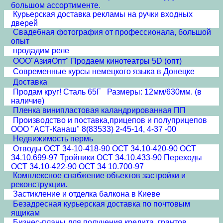
большом ассортименте.
Курьерская доставка рекламы на ручки входных
дверей
Свадебная фотография от профессионала, большой
опыт
продадим реле
ООО"АзияОпт" Продаем кинотеатры 5D (опт)
Современные курсы немецкого языка в Донецке
Доставка
Продам круг! Сталь 65Г Размеры: 12мм/630мм. (в
наличие)
Пленка винипластовая каландрированная ПП
Производство и поставка,прицепов и полуприцепов
ООО "АСТ-Канаш" 8(83533) 2-45-14, 4-37 -00
Недвижимость пермь
Отводы ОСТ 34-10-418-90 ОСТ 34.10-420-90 ОСТ
34.10.699-97 Тройники ОСТ 34.10.433-90 Переходы
ОСТ 34.10-422-90 ОСТ 34 10.700-97
Комплексное снабжение объектов застройки и
реконструкции.
Застикление и отделка балкона в Киеве
Безадресная курьерская доставка по почтовым
ящикам
Бизнес-планы для получения кредита, грантов