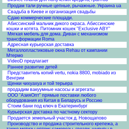
Продам тали ручные цепные, рычажные. Украина ua
Свадьба в Киеве и организация свадьбы
Сдаю коммерческие площади.
Абиссинский мальчик дикого окраса. Абиссинские
кошки и котята. Питомник кошек "Exclusive ABY"
Мягкая мебель для дома. Диван с механизмом
трансформации Roma
Адресная курьерская доставка
Металлопластиковые окна Rehau от кампании
Мтермо
VideoD предлагает
Раннее развитие детей
Представитель копий vertu, nokia 8800, mobiado из
Венгрии
Щенки чихуахуа и той терьера
продадим вакуумные насосы и агрегаты
ООО "АзияОпт" прямые поставки любого
оборудования из Китая в Беларусь и Россию
Стоим бани под ключ в Екатеринбург
Курьерская доставка по частному сектору
Продается земельный участок д. Новощапово
Производство и продажа строительного крепежа, а
также метизы оптом: саморезы, гвозди, шурупы в