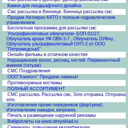
Камни для ландшафтного дизайна
Смс рассылка в Виннице. Винница рассылка смс
Продам Автокран КАТО с полным гидравлическим
управлением
Бесплатная программа для рассылки смс
Ультрафиолетовые облучатели- БОП-01/27,
Облучатель крови УФ ОВК-3-7 , Облучатель ОУФну ,
Облучатель ультрафиолетовый ОУП-2 от ООО
"Петромедснаб"
Онлайн фильмы в отличном качестве
Наращивание волос, ресниц, ногтей. Перманентный
макияж (татуаж)
СМС Поздравления
ООО"Азияопт" Продаем ламинат
Противочумные костюмы
ПОЛНЫЙ АССОРТИМЕНТ
СМС рассылка. Рассылка смс. Sms отправка. Отправка
sms.
Изготовление промо передников (фартуков).
Изготовление накидок, ветровок.
Печать и размещение наружной рекламы
Виброплиты на www.stroysklad.ru
Семинары, повышение квалификации