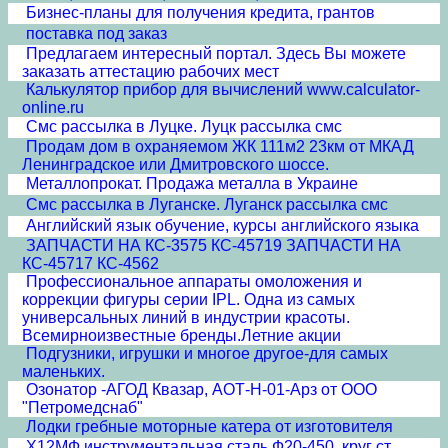
Бизнес-планы для получения кредита, грантов
поставка под заказ
Предлагаем интересный портал. Здесь Вы можете
заказать аттестацию рабочих мест
Калькулятор прибор для вычислений www.calculator-
online.ru
Смс рассылка в Луцке. Луцк рассылка смс
Продам дом в охраняемом ЖК 111м2 23км от МКАД
Ленинградское или Дмитровского шоссе.
Металлопрокат. Продажа металла в Украине
Смс рассылка в Луганске. Луганск рассылка смс
Английский язык обучение, курсы английского языка
ЗАПЧАСТИ НА КС-3575 КС-45719 ЗАПЧАСТИ НА
КС-45717 КС-4562
Профессиональное аппараты омоложения и
коррекции фигуры серии IPL. Одна из самых
универсальных линий в индустрии красоты.
Всемирноизвестные бренды.Летние акции
Подгузники, игрушки и многое другое-для самых
маленьких.
Озонатор -АГОД Квазар, АОТ-Н-01-Арз от ООО
"Петромедснаб"
Лодки гребные моторные катера от изготовителя
Х12МФ инструментальная сталь Ф20-450, круг ст