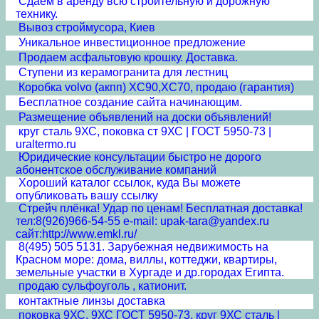
Сдаем в аренду всю строительную и дорожную
технику.
Вывоз строймусора, Киев
Уникальное инвестиционное предложение
Продаем асфальтовую крошку. Доставка.
Ступени из керамогранита для лестниц
Коробка volvo (акпп) XC90,XC70, продаю (гарантия)
Бесплатное создание сайта начинающим.
Размещение объявлений на доски объявлений!
круг сталь 9ХС, поковка ст 9ХС | ГОСТ 5950-73 |
uraltermo.ru
Юридические консультации быстро не дорого
абонентское обслуживание компаний
Хороший каталог ссылок, куда Вы можете
опубликовать вашу ссылку
Стрейч плёнка! Удар по ценам! Бесплатная доставка!
тел:8(926)966-54-55 e-mail: upak-tara@yandex.ru
сайт:http://www.emkl.ru/
8(495) 505 5131. Зарубежная недвижимость на
Красном море: дома, виллы, коттеджи, квартиры,
земельные участки в Хургаде и др.городах Египта.
продаю сульфоуголь , катионит.
контактные линзы доставка
поковка 9ХС, 9ХС ГОСТ 5950-73, круг 9ХС сталь |