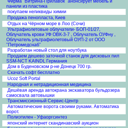
Фирма "Витрина-Прилавок" анонсирует мебель и
панели из пластика
покупаем неликвиды химии
Продажа пенопласта, Киев
Отдых на Чёрном море в Лоо (Сочи)
Ультрафиолетовые облучатели- БОП-01/27,
Облучатель крови УФ ОВК-3-7 , Облучатель ОУФну ,
Облучатель ультрафиолетовый ОУП-2 от ООО
"Петромедснаб"
Разработан новый стол для ноутбука
Продаем дешево заточной станок для дисковых пил
SSM-NCT KAINDL Германия
Дом в Буденовском р-не Донецк 700 гр.
Скачать софт бесплатно
Ucoz Soft Portal
Народная и нетрадиционная медицина
Дешёвая аренда автокрана экскаватора бульдозера
самосвала автовышки
Трансмиссионный Сервис-Центр
Автоматические ворота своими руками. Автоматика
ворот.
Полиэтилен - Уфаоргсинтез
японский интернет скандинавский аукцион