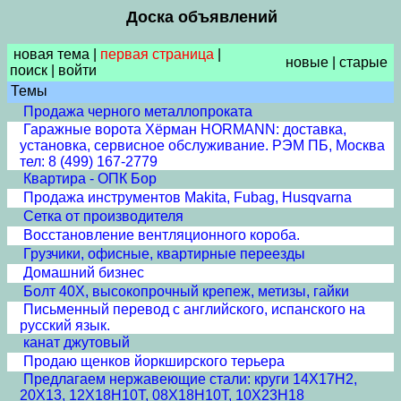
Доска объявлений
новая тема
|
первая страница
|
новые
|
старые
поиск
|
войти
Темы
Продажа черного металлопроката
Гаражные ворота Хёрман HORMANN: доставка,
установка, сервисное обслуживание. РЭМ ПБ, Москва
тел: 8 (499) 167-2779
Квартира - ОПК Бор
Продажа инструментов Makita, Fubag, Husqvarna
Сетка от производителя
Восстановление вентляционного короба.
Грузчики, офисные, квартирные переезды
Домашний бизнес
Болт 40Х, высокопрочный крепеж, метизы, гайки
Письменный перевод с английского, испанского на
русский язык.
канат джутовый
Продаю щенков йоркширского терьера
Предлагаем нержавеющие стали: круги 14Х17Н2,
20Х13, 12Х18Н10Т, 08Х18Н10Т, 10Х23Н18