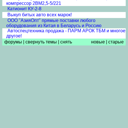
компрессор 2ВМ2,5-5/221
Катионит КУ-2-8
Выкуп битых авто всех марок!
ООО "АзияОпт" прямые поставки любого
оборудования из Китая в Беларусь и Россию
Автоспецтехника продажа - ПАРМ АРОК ТБМ и многое
другое!
форумы
|
свернуть темы
|
снять
новые
|
старые