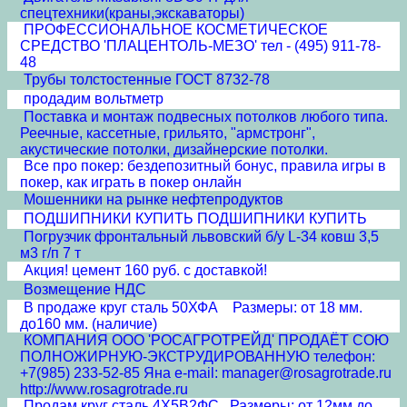
спецтехники(краны,экскаваторы)
ПРОФЕССИОНАЛЬНОЕ КОСМЕТИЧЕСКОЕ
СРЕДСТВО 'ПЛАЦЕНТОЛЬ-МЕЗО' тел - (495) 911-78-
48
Трубы толстостенные ГОСТ 8732-78
продадим вольтметр
Поставка и монтаж подвесных потолков любого типа.
Реечные, кассетные, грильято, "армстронг",
акустические потолки, дизайнерские потолки.
Все про покер: бездепозитный бонус, правила игры в
покер, как играть в покер онлайн
Мошенники на рынке нефтепродуктов
ПОДШИПНИКИ КУПИТЬ ПОДШИПНИКИ КУПИТЬ
Погрузчик фронтальный львовский б/у L-34 ковш 3,5
м3 г/п 7 т
Акция! цемент 160 руб. с доставкой!
Возмещение НДС
В продаже круг сталь 50ХФА Размеры: от 18 мм.
до160 мм. (наличие)
КОМПАНИЯ ООО 'РОСАГРОТРЕЙД' ПРОДАЁТ СОЮ
ПОЛНОЖИРНУЮ-ЭКСТРУДИРОВАННУЮ телефон:
+7(985) 233-52-85 Яна e-mail: manager@rosagrotrade.ru
http://www.rosagrotrade.ru
Продам круг сталь 4Х5В2ФС Размеры: от 12мм до