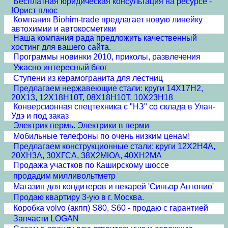
Бесплатная юридическая консультация на ресурсе -
Юрист плюс
Компания Biohim-trade предлагает новую линейку
автохимии и автокосметики
Наша компания рада предложить качественный
хостинг для вашего сайта.
Программы новинки 2010, приколы, развлечения
Ужасно интересный блог
Ступени из керамогранита для лестниц
Предлагаем нержавеющие стали: круги 14Х17Н2,
20Х13, 12Х18Н10Т, 08Х18Н10Т, 10Х23Н18
Конверсионная спецтехника с "НЗ" со склада в Улан-
Удэ и под заказ
Электрик пермь. Электрики в перми
Мобильные телефоны по очень низким ценам!
Предлагаем конструкционные стали: круги 12Х2Н4А,
20ХН3А, 30ХГСА, 38Х2МЮА, 40ХН2МА
Продажа участков по Каширскому шоссе
продадим милливольтметр
Магазин для кондитеров и пекарей 'Синьор Антонио'
Продаю квартиру 3-ую в г. Москва.
Коробка volvo (акпп) S80, S60 - продаю с гарантией
Запчасти LOGAN