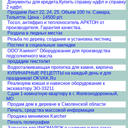
Документы для кредита.Купить справку ндфл и справку
2 ндфл.
Продаем Лист 22, 24, 25. Объем 100 тн. Самара,
Тольятти. Цена - 14500 р/т.
Тосол, антифриз и теплоноситель АРКТОН от
производителя. Гарантия качества.
Раздача в людных местах
Резьба по дереву, создание и установка лестниц
Постинг в социальные закладки
ООО"Азияопт" Оборудование для производства
подсолнечного масла
продадим текстолит
Водооталкивающая пропитка для камня, кирпича
КУЛИНАРНЫЕ РЕЦЕПТЫ на каждый день и для
праздников! OKVAK.Ru
Реализуем ковши и навесное оборудование к
экскаватору ЭО-33211
Сдам 1-комнатную квартиру в г. Железнодорожный,
МО
Продам дом в деревне в Смоленской области
Печать, средства массовой информации
Продажа минимоек Karcher
Печать полиграфии
Запчасти для ИНОМАРОК в наличие и под заказ