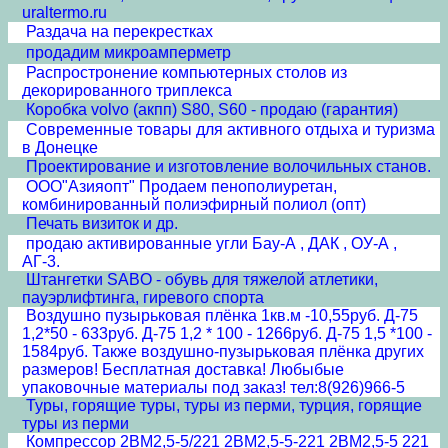
uraltermo.ru
Раздача на перекрестках
продадим микроамперметр
Распростронение компьютерных столов из
декорированного триплекса
Коробка volvo (акпп) S80, S60 - продаю (гарантия)
Современные товары для активного отдыха и туризма
в Донецке
Проектирование и изготовление волочильных станов.
ООО"Азияопт" Продаем пенополиуретан,
комбинированный полиэфирный полиол (опт)
Печать визиток и др.
продаю активированные угли Бау-А , ДАК , ОУ-А ,
АГ-3.
Штангетки SABO - обувь для тяжелой атлетики,
пауэрлифтинга, гиревого спорта
Воздушно пузырьковая плёнка 1кв.м -10,55руб. Д-75
1,2*50 - 633руб. Д-75 1,2 * 100 - 1266руб. Д-75 1,5 *100 -
1584руб. Также воздушно-пузырьковая плёнка других
размеров! Бесплатная доставка! Любыбые
упаковочные материалы под заказ! тел:8(926)966-5
Туры, горящие туры, туры из перми, турция, горящие
туры из перми
Компрессор 2ВМ2,5-5/221 2ВМ2,5-5-221 2ВМ2,5-5 221