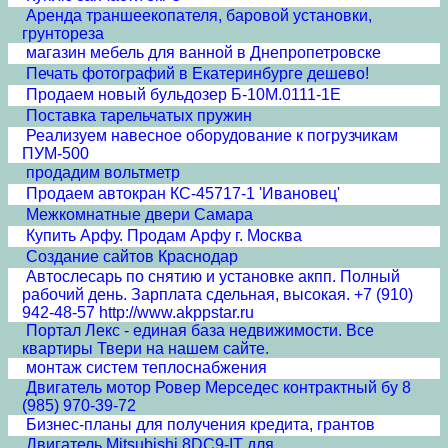
Аренда траншеекопателя, баровой установки,
грунтореза
магазин мебель для ванной в Днепропетровске
Печать фотографий в Екатеринбурге дешево!
Продаем новый бульдозер Б-10М.0111-1Е
Поставка тарельчатых пружин
Реализуем навесное оборудование к погрузчикам
ПУМ-500
продадим вольтметр
Продаем автокран КС-45717-1 'Ивановец'
Межкомнатные двери Cамара
Купить Арфу. Продам Арфу г. Москва
Создание сайтов Краснодар
Автослесарь по снятию и установке акпп. Полный
рабочий день. Зарплата сдельная, высокая. +7 (910)
942-48-57 http://www.akppstar.ru
Портал Лекс - единая база недвижимости. Все
квартиры Твери на нашем сайте.
монтаж систем теплоснабжения
Двигатель мотор Ровер Мерседес контрактный бу 8
(985) 970-39-72
Бизнес-планы для получения кредита, грантов
Двигатель Mitsubishi 8DC9-IT для