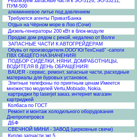
Реализуем запасные части к ЭО-5126, ЭО-33211,
ПУМ-500
алюминиевое литье под давлением
Требуются агенты ПриватБанка
Отдых на Чёрном море в Лоо (Сочи)
Дизель-генераторы 200 кВт в блок-модуле
Продаю дом рядом с рекой, недалеко от Волги
ЗАПАСНЫЕ ЧАСТИ К АВТОГРЕЙДЕРАМ
Обувь от производителя.ООО"ЮгТехСнаб" -сапоги
ПВХ ОБЩЕГО НАЗНАЧЕНИЯ!
ПОДБОР СИДЕЛКИ, НЯНИ, ДОМРАБОТНИЦЫ,
ВОДИТЕЛЯ В ДЕНЬ ОБРАЩЕНИЯ!
BAUER - сервис, ремонт, запасные части, расходные
материалы для буровых установок.
Элитные телефоны по приятным ценам Имеется
множество моделей Vertu,Mobiado, Nokia.
картриджи hp laserjet заказ, интернет магазин
картриджей
Колбаса по ГОСТ
Ремонт и монтаж холодильного оборудования
Днепропетровск
ДБФ
СВЕЧНОЙ МИНИ - ЗАВОД (церковные свечи)
Куплю запчасти экг 5