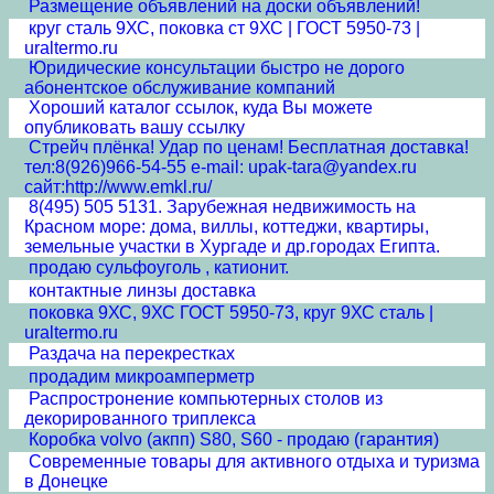
Размещение объявлений на доски объявлений!
круг сталь 9ХС, поковка ст 9ХС | ГОСТ 5950-73 |
uraltermo.ru
Юридические консультации быстро не дорого
абонентское обслуживание компаний
Хороший каталог ссылок, куда Вы можете
опубликовать вашу ссылку
Стрейч плёнка! Удар по ценам! Бесплатная доставка!
тел:8(926)966-54-55 e-mail: upak-tara@yandex.ru
сайт:http://www.emkl.ru/
8(495) 505 5131. Зарубежная недвижимость на
Красном море: дома, виллы, коттеджи, квартиры,
земельные участки в Хургаде и др.городах Египта.
продаю сульфоуголь , катионит.
контактные линзы доставка
поковка 9ХС, 9ХС ГОСТ 5950-73, круг 9ХС сталь |
uraltermo.ru
Раздача на перекрестках
продадим микроамперметр
Распростронение компьютерных столов из
декорированного триплекса
Коробка volvo (акпп) S80, S60 - продаю (гарантия)
Современные товары для активного отдыха и туризма
в Донецке