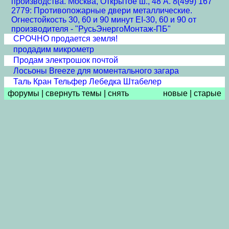
производства. Москва, Открытое ш., 48 А. 8(499) 167
2779: Противопожарные двери металлические.
Огнестойкость 30, 60 и 90 минут EI-30, 60 и 90 от
производителя - "РусьЭнергоМонтаж-ПБ"
СРОЧНО продается земля!
продадим микрометр
Продам электрошок почтой
Лосьоны Breeze для моментального загара
Таль Кран Тельфер Лебедка Штабелер
форумы
|
свернуть темы
|
снять
новые
|
старые