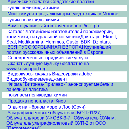
Армейские палатки Солдатские палатки
куплю неликвиды химии
Миостимуляторы, алкометры, медтехника в Москве
купим неликвиды химии
Вам создание сайтов качественно, быстро.
Каталог Латвийских изгатовителей парфюмерии,
косметики, натуральной косметикиДзинтарс, Ekoell,
Seal, Medikamina, Hemmos, Custo, BDK, Dzintars.
ВСЯ РУССКОЯЗЫЧНАЯ ЕВРОПА! Крупнейший
портал русскоязычных объявлений в Европе.
Своевременные юридические услуги.
Скачать лучшую музыку бесплатно на
www.kosmoport.org
Видеокурсы скачать Видеоуроки adobe
Видеообучениеменеджмент
Фирма "Витрина-Прилавок" анонсирует мебель и
панели из пластика
покупаем неликвиды химии
Продажа пенопласта, Киев
Отдых на Чёрном море в Лоо (Сочи)
Ультрафиолетовые облучатели- БОП-01/27,
Облучатель крови УФ ОВК-3-7 , Облучатель ОУФну ,
Облучатель ультрафиолетовый ОУП-2 от ООО
"Петромедснаб"