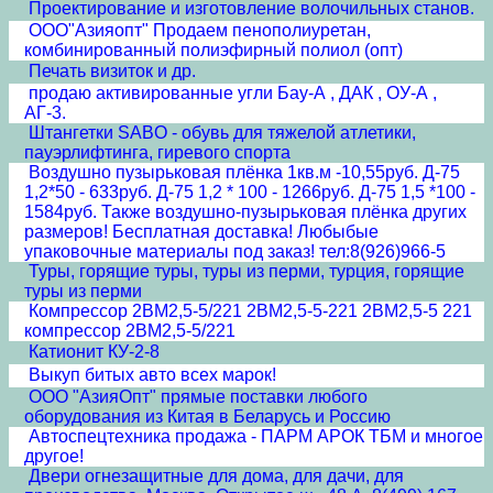
Проектирование и изготовление волочильных станов.
ООО"Азияопт" Продаем пенополиуретан,
комбинированный полиэфирный полиол (опт)
Печать визиток и др.
продаю активированные угли Бау-А , ДАК , ОУ-А ,
АГ-3.
Штангетки SABO - обувь для тяжелой атлетики,
пауэрлифтинга, гиревого спорта
Воздушно пузырьковая плёнка 1кв.м -10,55руб. Д-75
1,2*50 - 633руб. Д-75 1,2 * 100 - 1266руб. Д-75 1,5 *100 -
1584руб. Также воздушно-пузырьковая плёнка других
размеров! Бесплатная доставка! Любыбые
упаковочные материалы под заказ! тел:8(926)966-5
Туры, горящие туры, туры из перми, турция, горящие
туры из перми
Компрессор 2ВМ2,5-5/221 2ВМ2,5-5-221 2ВМ2,5-5 221
компрессор 2ВМ2,5-5/221
Катионит КУ-2-8
Выкуп битых авто всех марок!
ООО "АзияОпт" прямые поставки любого
оборудования из Китая в Беларусь и Россию
Автоспецтехника продажа - ПАРМ АРОК ТБМ и многое
другое!
Двери огнезащитные для дома, для дачи, для