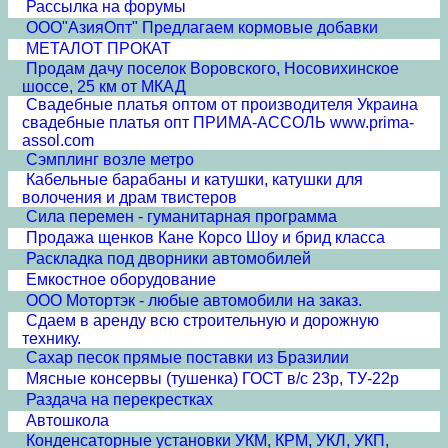
Рассылка на форумы
ООО"АзияОпт" Предлагаем кормовые добавки
МЕТАЛОТ ПРОКАТ
Продам дачу поселок Воровского, Носовихинское
шоссе, 25 км от МКАД
Свадебные платья оптом от производителя Украина
свадебные платья опт ПРИМА-АССОЛЬ www.prima-
assol.com
Сэмплинг возле метро
Кабельные барабаны и катушки, катушки для
волочения и драм твистеров
Сила перемен - гуманитарная программа
Продажа щенков Кане Корсо Шоу и брид класса
Раскладка под дворники автомобилей
Емкостное оборудование
ООО Мотортэк - любые автомобили на заказ.
Сдаем в аренду всю строительную и дорожную
технику.
Сахар песок прямые поставки из Бразилии
Мясные консервы (тушенка) ГОСТ в/с 23р, ТУ-22р
Раздача на перекрестках
Автошкола
Конденсаторные установки УКМ, КРМ, УКЛ, УКП,