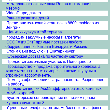
Металлопластиковые окна Rehau от кампании
Мтермо
VideoD предлагает
Раннее развитие детей
Представитель копий vertu, nokia 8800, mobiado из
Венгрии
Щенки чихуахуа и той терьера
продадим вакуумные насосы и агрегаты
ООО "АзияОпт" прямые поставки любого
оборудования из Китая в Беларусь и Россию
Стоим бани под ключ в Екатеринбург
Курьерская доставка по частному сектору
Продается земельный участок д. Новощапово
Производство и продажа строительного крепежа, а
также метизы оптом: саморезы, гвозди, шурупы в
огромном ассортименте.
Помощ в оформлениии загранпаспорта, Разрешение
на работу,
Продаются щенки Ам.Стаффтерьера эксклюзивных
голубых кровей
Бухгалтерское сопровождение по низким ценам
Куплю запчасти экг 8
Уцененные телефоны оптом, мобильные телефоны