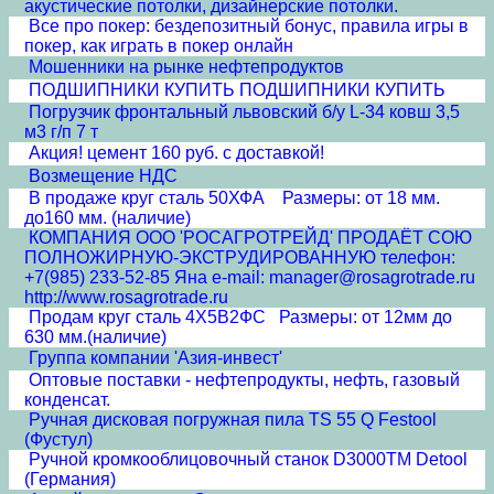
акустические потолки, дизайнерские потолки.
Все про покер: бездепозитный бонус, правила игры в
покер, как играть в покер онлайн
Мошенники на рынке нефтепродуктов
ПОДШИПНИКИ КУПИТЬ ПОДШИПНИКИ КУПИТЬ
Погрузчик фронтальный львовский б/у L-34 ковш 3,5
м3 г/п 7 т
Акция! цемент 160 руб. с доставкой!
Возмещение НДС
В продаже круг сталь 50ХФА Размеры: от 18 мм.
до160 мм. (наличие)
КОМПАНИЯ ООО 'РОСАГРОТРЕЙД' ПРОДАЁТ СОЮ
ПОЛНОЖИРНУЮ-ЭКСТРУДИРОВАННУЮ телефон:
+7(985) 233-52-85 Яна e-mail: manager@rosagrotrade.ru
http://www.rosagrotrade.ru
Продам круг сталь 4Х5В2ФС Размеры: от 12мм до
630 мм.(наличие)
Группа компании 'Азия-инвест'
Оптовые поставки - нефтепродукты, нефть, газовый
конденсат.
Ручная дисковая погружная пила TS 55 Q Festool
(Фустул)
Ручной кромкооблицовочный станок D3000TM Detool
(Германия)