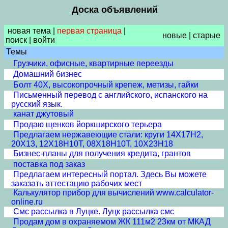
Доска объявлений
новая тема
|
первая страница
|
новые
|
старые
поиск
|
войти
Темы
Грузчики, офисные, квартирные переезды
Домашний бизнес
Болт 40Х, высокопрочный крепеж, метизы, гайки
Письменный перевод с английского, испанского на
русский язык.
канат джутовый
Продаю щенков йоркширского терьера
Предлагаем нержавеющие стали: круги 14Х17Н2,
20Х13, 12Х18Н10Т, 08Х18Н10Т, 10Х23Н18
Бизнес-планы для получения кредита, грантов
поставка под заказ
Предлагаем интересный портал. Здесь Вы можете
заказать аттестацию рабочих мест
Калькулятор прибор для вычислений www.calculator-
online.ru
Смс рассылка в Луцке. Луцк рассылка смс
Продам дом в охраняемом ЖК 111м2 23км от МКАД