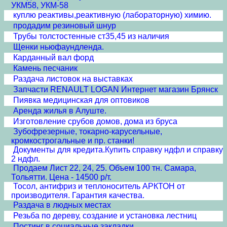
УКМ58, УКМ-58
куплю реактивы,реактивную (лабораторную) химию.
продадим резиновый шнур
Трубы толстостенные ст35,45 из наличия
Щенки ньюфаундленда.
Карданный вал форд
Камень песчаник
Раздача листовок на выставках
Запчасти RENAULT LOGAN Интернет магазин Брянск
Пиявка медицинская для оптовиков
Аренда жилья в Алуште.
Изготовление срубов домов, дома из бруса
Зубофрезерные, токарно-карусельные,
кромкострогальные и пр. станки!
Документы для кредита.Купить справку ндфл и справку
2 ндфл.
Продаем Лист 22, 24, 25. Объем 100 тн. Самара,
Тольятти. Цена - 14500 р/т.
Тосол, антифриз и теплоноситель АРКТОН от
производителя. Гарантия качества.
Раздача в людных местах
Резьба по дереву, создание и установка лестниц
Постинг в социальные закладки