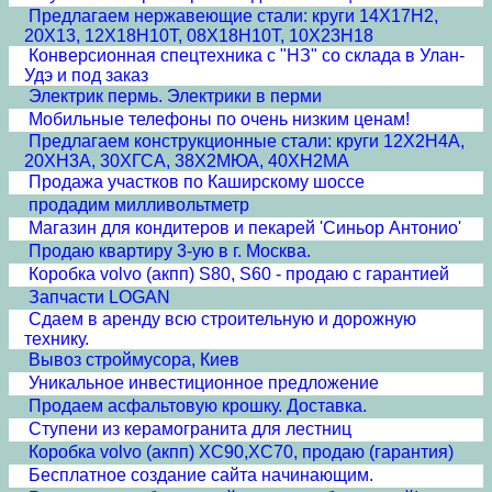
Предлагаем нержавеющие стали: круги 14Х17Н2,
20Х13, 12Х18Н10Т, 08Х18Н10Т, 10Х23Н18
Конверсионная спецтехника с "НЗ" со склада в Улан-
Удэ и под заказ
Электрик пермь. Электрики в перми
Мобильные телефоны по очень низким ценам!
Предлагаем конструкционные стали: круги 12Х2Н4А,
20ХН3А, 30ХГСА, 38Х2МЮА, 40ХН2МА
Продажа участков по Каширскому шоссе
продадим милливольтметр
Магазин для кондитеров и пекарей 'Синьор Антонио'
Продаю квартиру 3-ую в г. Москва.
Коробка volvo (акпп) S80, S60 - продаю с гарантией
Запчасти LOGAN
Сдаем в аренду всю строительную и дорожную
технику.
Вывоз строймусора, Киев
Уникальное инвестиционное предложение
Продаем асфальтовую крошку. Доставка.
Ступени из керамогранита для лестниц
Коробка volvo (акпп) XC90,XC70, продаю (гарантия)
Бесплатное создание сайта начинающим.