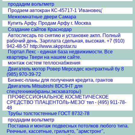
продадим вольтметр
Продаем автокран КС-45717-1 'Ивановец'
Межкомнатные двери Cамара
Купить Арфу. Продам Арфу г. Москва
Создание сайтов Краснодар
Автослесарь по снятию и установке акпп. Полный
рабочий день. Зарплата сдельная, высокая. +7 (910)
942-48-57 http://www.akppstar.ru
Портал Лекс - единая база недвижимости. Все
квартиры Твери на нашем сайте.
монтаж систем теплоснабжения
Двигатель мотор Ровер Мерседес контрактный бу 8
(985) 970-39-72
Бизнес-планы для получения кредита, грантов
Двигатель Mitsubishi 8DC9-IT для
спецтехники(краны,экскаваторы)
ПРОФЕССИОНАЛЬНОЕ КОСМЕТИЧЕСКОЕ
СРЕДСТВО 'ПЛАЦЕНТОЛЬ-МЕЗО' тел - (495) 911-78-
48
Трубы толстостенные ГОСТ 8732-78
продадим вольтметр
Поставка и монтаж подвесных потолков любого типа.
Реечные, кассетные, грильято, "армстронг",