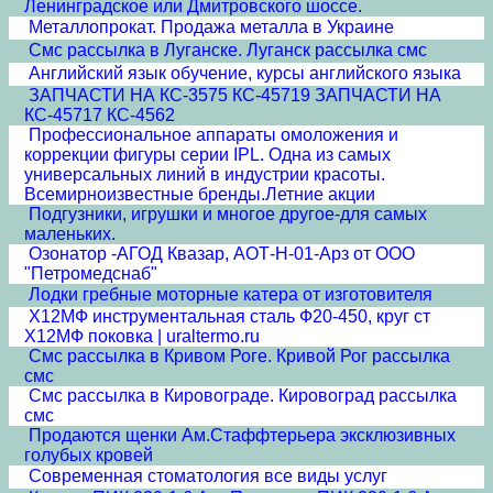
Ленинградское или Дмитровского шоссе.
Металлопрокат. Продажа металла в Украине
Смс рассылка в Луганске. Луганск рассылка смс
Английский язык обучение, курсы английского языка
ЗАПЧАСТИ НА КС-3575 КС-45719 ЗАПЧАСТИ НА
КС-45717 КС-4562
Профессиональное аппараты омоложения и
коррекции фигуры серии IPL. Одна из самых
универсальных линий в индустрии красоты.
Всемирноизвестные бренды.Летние акции
Подгузники, игрушки и многое другое-для самых
маленьких.
Озонатор -АГОД Квазар, АОТ-Н-01-Арз от ООО
"Петромедснаб"
Лодки гребные моторные катера от изготовителя
Х12МФ инструментальная сталь Ф20-450, круг ст
Х12МФ поковка | uraltermo.ru
Смс рассылка в Кривом Роге. Кривой Рог рассылка
смс
Смс рассылка в Кировограде. Кировоград рассылка
смс
Продаются щенки Ам.Стаффтерьера эксклюзивных
голубых кровей
Современная стоматология все виды услуг