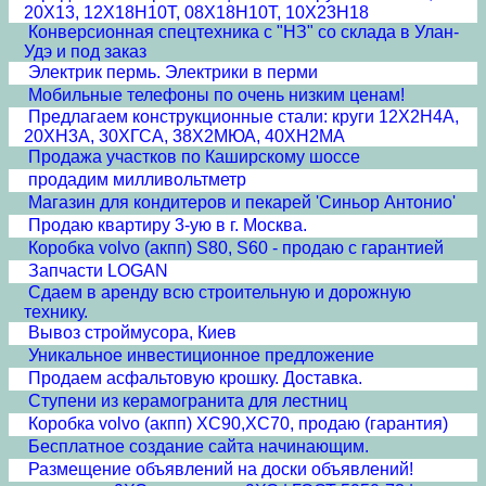
20Х13, 12Х18Н10Т, 08Х18Н10Т, 10Х23Н18
Конверсионная спецтехника с "НЗ" со склада в Улан-
Удэ и под заказ
Электрик пермь. Электрики в перми
Мобильные телефоны по очень низким ценам!
Предлагаем конструкционные стали: круги 12Х2Н4А,
20ХН3А, 30ХГСА, 38Х2МЮА, 40ХН2МА
Продажа участков по Каширскому шоссе
продадим милливольтметр
Магазин для кондитеров и пекарей 'Синьор Антонио'
Продаю квартиру 3-ую в г. Москва.
Коробка volvo (акпп) S80, S60 - продаю с гарантией
Запчасти LOGAN
Сдаем в аренду всю строительную и дорожную
технику.
Вывоз строймусора, Киев
Уникальное инвестиционное предложение
Продаем асфальтовую крошку. Доставка.
Ступени из керамогранита для лестниц
Коробка volvo (акпп) XC90,XC70, продаю (гарантия)
Бесплатное создание сайта начинающим.
Размещение объявлений на доски объявлений!