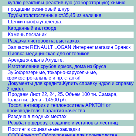
куплю реактивы,реактивную (лабораторную) химию.
продадим резиновый шнур
Трубы толстостенные ст35,45 из наличия
Щенки ньюфаундленда.
Карданный вал форд
Камень песчаник
Раздача листовок на выставках
Запчасти RENAULT LOGAN Интернет магазин Брянск
Пиявка медицинская для оптовиков
Аренда жилья в Алуште.
Изготовление срубов домов, дома из бруса
Зубофрезерные, токарно-карусельные,
кромкострогальные и пр. станки!
Документы для кредита.Купить справку ндфл и справку
2 ндфл.
Продаем Лист 22, 24, 25. Объем 100 тн. Самара,
Тольятти. Цена - 14500 р/т.
Тосол, антифриз и теплоноситель АРКТОН от
производителя. Гарантия качества.
Раздача в людных местах
Резьба по дереву, создание и установка лестниц
Постинг в социальные закладки
ООО"Азияопт" Оборудование для производства