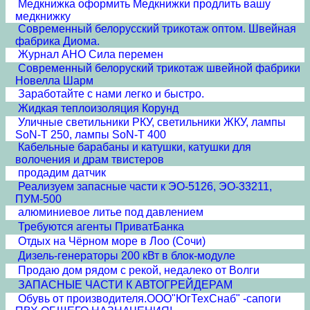
Медкнижка оформить Медкнижки продлить вашу
медкнижку
Современный белорусский трикотаж оптом. Швейная
фабрика Диома.
Журнал АНО Сила перемен
Современный белоруский трикотаж швейной фабрики
Новелла Шарм
Заработайте с нами легко и быстро.
Жидкая теплоизоляция Корунд
Уличные светильники РКУ, светильники ЖКУ, лампы
SoN-T 250, лампы SoN-T 400
Кабельные барабаны и катушки, катушки для
волочения и драм твистеров
продадим датчик
Реализуем запасные части к ЭО-5126, ЭО-33211,
ПУМ-500
алюминиевое литье под давлением
Требуются агенты ПриватБанка
Отдых на Чёрном море в Лоо (Сочи)
Дизель-генераторы 200 кВт в блок-модуле
Продаю дом рядом с рекой, недалеко от Волги
ЗАПАСНЫЕ ЧАСТИ К АВТОГРЕЙДЕРАМ
Обувь от производителя.ООО"ЮгТехСнаб" -сапоги