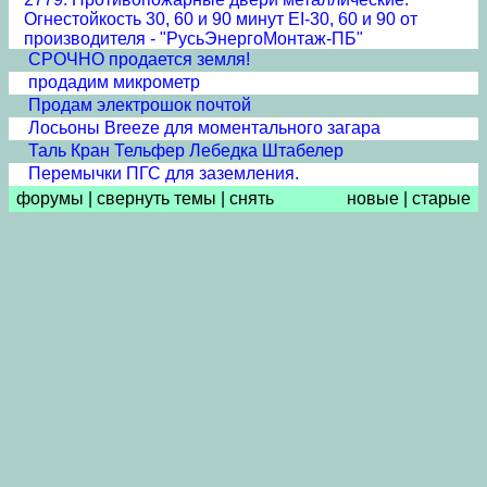
Огнестойкость 30, 60 и 90 минут EI-30, 60 и 90 от
производителя - "РусьЭнергоМонтаж-ПБ"
СРОЧНО продается земля!
продадим микрометр
Продам электрошок почтой
Лосьоны Breeze для моментального загара
Таль Кран Тельфер Лебедка Штабелер
Перемычки ПГС для заземления.
форумы
|
свернуть темы
|
снять
новые
|
старые