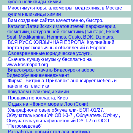
куплю неликвиды химии
Миостимуляторы, алкометры, медтехника в Москве
купим неликвиды химии
Вам создание сайтов качественно, быстро.
Каталог Латвийских изгатовителей парфюмерии,
косметики, натуральной косметикиДзинтарс, Ekoell,
Seal, Medikamina, Hemmos, Custo, BDK, Dzintars.
ВСЯ РУССКОЯЗЫЧНАЯ ЕВРОПА! Крупнейший
портал русскоязычных объявлений в Европе.
Своевременные юридические услуги.
Скачать лучшую музыку бесплатно на
www.kosmoport.org
Видеокурсы скачать Видеоуроки adobe
Видеообучениеменеджмент
Фирма "Витрина-Прилавок" анонсирует мебель и
панели из пластика
покупаем неликвиды химии
Продажа пенопласта, Киев
Отдых на Чёрном море в Лоо (Сочи)
Ультрафиолетовые облучатели- БОП-01/27,
Облучатель крови УФ ОВК-3-7 , Облучатель ОУФну ,
Облучатель ультрафиолетовый ОУП-2 от ООО
"Петромедснаб"
Разработан новый стол для ноутбука