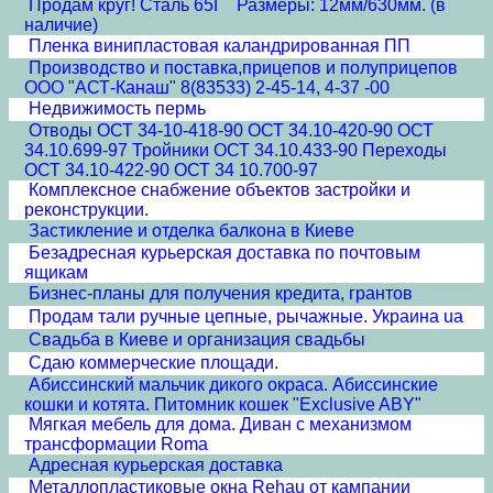
Продам круг! Сталь 65Г Размеры: 12мм/630мм. (в
наличие)
Пленка винипластовая каландрированная ПП
Производство и поставка,прицепов и полуприцепов
ООО "АСТ-Канаш" 8(83533) 2-45-14, 4-37 -00
Недвижимость пермь
Отводы ОСТ 34-10-418-90 ОСТ 34.10-420-90 ОСТ
34.10.699-97 Тройники ОСТ 34.10.433-90 Переходы
ОСТ 34.10-422-90 ОСТ 34 10.700-97
Комплексное снабжение объектов застройки и
реконструкции.
Застикление и отделка балкона в Киеве
Безадресная курьерская доставка по почтовым
ящикам
Бизнес-планы для получения кредита, грантов
Продам тали ручные цепные, рычажные. Украина ua
Свадьба в Киеве и организация свадьбы
Сдаю коммерческие площади.
Абиссинский мальчик дикого окраса. Абиссинские
кошки и котята. Питомник кошек "Exclusive ABY"
Мягкая мебель для дома. Диван с механизмом
трансформации Roma
Адресная курьерская доставка
Металлопластиковые окна Rehau от кампании