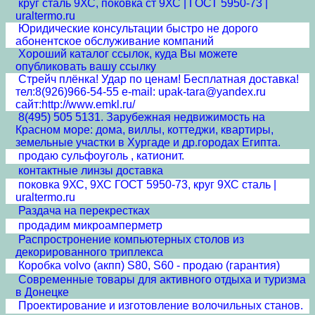
круг сталь 9ХС, поковка ст 9ХС | ГОСТ 5950-73 |
uraltermo.ru
Юридические консультации быстро не дорого
абонентское обслуживание компаний
Хороший каталог ссылок, куда Вы можете
опубликовать вашу ссылку
Стрейч плёнка! Удар по ценам! Бесплатная доставка!
тел:8(926)966-54-55 e-mail: upak-tara@yandex.ru
сайт:http://www.emkl.ru/
8(495) 505 5131. Зарубежная недвижимость на
Красном море: дома, виллы, коттеджи, квартиры,
земельные участки в Хургаде и др.городах Египта.
продаю сульфоуголь , катионит.
контактные линзы доставка
поковка 9ХС, 9ХС ГОСТ 5950-73, круг 9ХС сталь |
uraltermo.ru
Раздача на перекрестках
продадим микроамперметр
Распростронение компьютерных столов из
декорированного триплекса
Коробка volvo (акпп) S80, S60 - продаю (гарантия)
Современные товары для активного отдыха и туризма
в Донецке
Проектирование и изготовление волочильных станов.