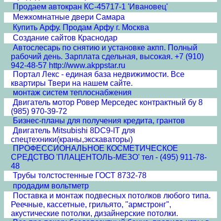
Продаем автокран КС-45717-1 'Ивановец'
Межкомнатные двери Cамара
Купить Арфу. Продам Арфу г. Москва
Создание сайтов Краснодар
Автослесарь по снятию и установке акпп. Полный
рабочий день. Зарплата сдельная, высокая. +7 (910)
942-48-57 http://www.akppstar.ru
Портал Лекс - единая база недвижимости. Все
квартиры Твери на нашем сайте.
монтаж систем теплоснабжения
Двигатель мотор Ровер Мерседес контрактный бу 8
(985) 970-39-72
Бизнес-планы для получения кредита, грантов
Двигатель Mitsubishi 8DC9-IT для
спецтехники(краны,экскаваторы)
ПРОФЕССИОНАЛЬНОЕ КОСМЕТИЧЕСКОЕ
СРЕДСТВО 'ПЛАЦЕНТОЛЬ-МЕЗО' тел - (495) 911-78-
48
Трубы толстостенные ГОСТ 8732-78
продадим вольтметр
Поставка и монтаж подвесных потолков любого типа.
Реечные, кассетные, грильято, "армстронг",
акустические потолки, дизайнерские потолки.