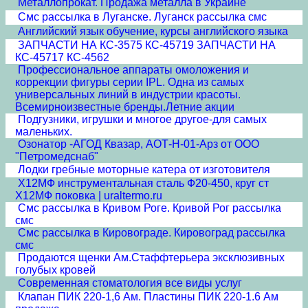
Металлопрокат. Продажа металла в Украине
Смс рассылка в Луганске. Луганск рассылка смс
Английский язык обучение, курсы английского языка
ЗАПЧАСТИ НА КС-3575 КС-45719 ЗАПЧАСТИ НА
КС-45717 КС-4562
Профессиональное аппараты омоложения и
коррекции фигуры серии IPL. Одна из самых
универсальных линий в индустрии красоты.
Всемирноизвестные бренды.Летние акции
Подгузники, игрушки и многое другое-для самых
маленьких.
Озонатор -АГОД Квазар, АОТ-Н-01-Арз от ООО
"Петромедснаб"
Лодки гребные моторные катера от изготовителя
Х12МФ инструментальная сталь Ф20-450, круг ст
Х12МФ поковка | uraltermo.ru
Смс рассылка в Кривом Роге. Кривой Рог рассылка
смс
Смс рассылка в Кировограде. Кировоград рассылка
смс
Продаются щенки Ам.Стаффтерьера эксклюзивных
голубых кровей
Современная стоматология все виды услуг
Клапан ПИК 220-1,6 Ам. Пластины ПИК 220-1.6 Ам