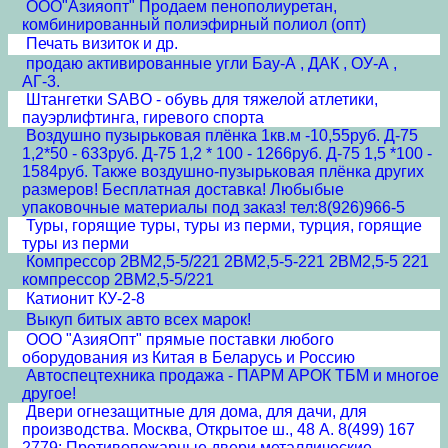
ООО"Азияопт" Продаем пенополиуретан,
комбинированный полиэфирный полиол (опт)
Печать визиток и др.
продаю активированные угли Бау-А , ДАК , ОУ-А ,
АГ-3.
Штангетки SABO - обувь для тяжелой атлетики,
пауэрлифтинга, гиревого спорта
Воздушно пузырьковая плёнка 1кв.м -10,55руб. Д-75
1,2*50 - 633руб. Д-75 1,2 * 100 - 1266руб. Д-75 1,5 *100 -
1584руб. Также воздушно-пузырьковая плёнка других
размеров! Бесплатная доставка! Любыбые
упаковочные материалы под заказ! тел:8(926)966-5
Туры, горящие туры, туры из перми, турция, горящие
туры из перми
Компрессор 2ВМ2,5-5/221 2ВМ2,5-5-221 2ВМ2,5-5 221
компрессор 2ВМ2,5-5/221
Катионит КУ-2-8
Выкуп битых авто всех марок!
ООО "АзияОпт" прямые поставки любого
оборудования из Китая в Беларусь и Россию
Автоспецтехника продажа - ПАРМ АРОК ТБМ и многое
другое!
Двери огнезащитные для дома, для дачи, для
производства. Москва, Открытое ш., 48 А. 8(499) 167
2779: Противопожарные двери металлические.