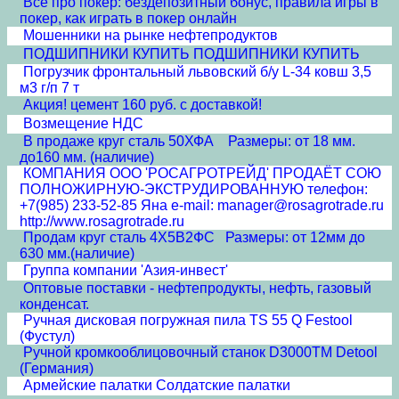
Все про покер: бездепозитный бонус, правила игры в
покер, как играть в покер онлайн
Мошенники на рынке нефтепродуктов
ПОДШИПНИКИ КУПИТЬ ПОДШИПНИКИ КУПИТЬ
Погрузчик фронтальный львовский б/у L-34 ковш 3,5
м3 г/п 7 т
Акция! цемент 160 руб. с доставкой!
Возмещение НДС
В продаже круг сталь 50ХФА Размеры: от 18 мм.
до160 мм. (наличие)
КОМПАНИЯ ООО 'РОСАГРОТРЕЙД' ПРОДАЁТ СОЮ
ПОЛНОЖИРНУЮ-ЭКСТРУДИРОВАННУЮ телефон:
+7(985) 233-52-85 Яна e-mail: manager@rosagrotrade.ru
http://www.rosagrotrade.ru
Продам круг сталь 4Х5В2ФС Размеры: от 12мм до
630 мм.(наличие)
Группа компании 'Азия-инвест'
Оптовые поставки - нефтепродукты, нефть, газовый
конденсат.
Ручная дисковая погружная пила TS 55 Q Festool
(Фустул)
Ручной кромкооблицовочный станок D3000TM Detool
(Германия)
Армейские палатки Солдатские палатки