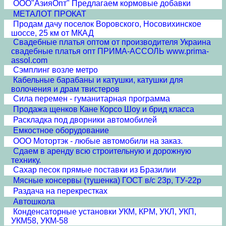
ООО"АзияОпт" Предлагаем кормовые добавки
МЕТАЛОТ ПРОКАТ
Продам дачу поселок Воровского, Носовихинское
шоссе, 25 км от МКАД
Свадебные платья оптом от производителя Украина
свадебные платья опт ПРИМА-АССОЛЬ www.prima-
assol.com
Сэмплинг возле метро
Кабельные барабаны и катушки, катушки для
волочения и драм твистеров
Сила перемен - гуманитарная программа
Продажа щенков Кане Корсо Шоу и брид класса
Раскладка под дворники автомобилей
Емкостное оборудование
ООО Мотортэк - любые автомобили на заказ.
Сдаем в аренду всю строительную и дорожную
технику.
Сахар песок прямые поставки из Бразилии
Мясные консервы (тушенка) ГОСТ в/с 23р, ТУ-22р
Раздача на перекрестках
Автошкола
Конденсаторные установки УКМ, КРМ, УКЛ, УКП,
УКМ58, УКМ-58