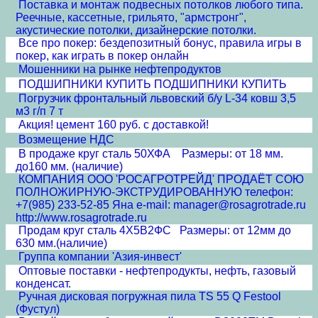
Поставка и монтаж подвесных потолков любого типа.
Реечные, кассетные, грильято, "армстронг",
акустические потолки, дизайнерские потолки.
Все про покер: бездепозитный бонус, правила игры в
покер, как играть в покер онлайн
Мошенники на рынке нефтепродуктов
ПОДШИПНИКИ КУПИТЬ ПОДШИПНИКИ КУПИТЬ
Погрузчик фронтальный львовский б/у L-34 ковш 3,5
м3 г/п 7 т
Акция! цемент 160 руб. с доставкой!
Возмещение НДС
В продаже круг сталь 50ХФА Размеры: от 18 мм.
до160 мм. (наличие)
КОМПАНИЯ ООО 'РОСАГРОТРЕЙД' ПРОДАЁТ СОЮ
ПОЛНОЖИРНУЮ-ЭКСТРУДИРОВАННУЮ телефон:
+7(985) 233-52-85 Яна e-mail: manager@rosagrotrade.ru
http://www.rosagrotrade.ru
Продам круг сталь 4Х5В2ФС Размеры: от 12мм до
630 мм.(наличие)
Группа компании 'Азия-инвест'
Оптовые поставки - нефтепродукты, нефть, газовый
конденсат.
Ручная дисковая погружная пила TS 55 Q Festool
(Фустул)