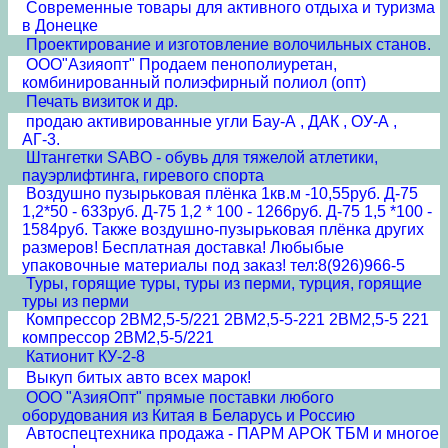
Современные товары для активного отдыха и туризма
в Донецке
Проектирование и изготовление волочильных станов.
ООО"Азияопт" Продаем пенополиуретан,
комбинированный полиэфирный полиол (опт)
Печать визиток и др.
продаю активированные угли Бау-А , ДАК , ОУ-А ,
АГ-3.
Штангетки SABO - обувь для тяжелой атлетики,
пауэрлифтинга, гиревого спорта
Воздушно пузырьковая плёнка 1кв.м -10,55руб. Д-75
1,2*50 - 633руб. Д-75 1,2 * 100 - 1266руб. Д-75 1,5 *100 -
1584руб. Также воздушно-пузырьковая плёнка других
размеров! Бесплатная доставка! Любыбые
упаковочные материалы под заказ! тел:8(926)966-5
Туры, горящие туры, туры из перми, турция, горящие
туры из перми
Компрессор 2ВМ2,5-5/221 2ВМ2,5-5-221 2ВМ2,5-5 221
компрессор 2ВМ2,5-5/221
Катионит КУ-2-8
Выкуп битых авто всех марок!
ООО "АзияОпт" прямые поставки любого
оборудования из Китая в Беларусь и Россию
Автоспецтехника продажа - ПАРМ АРОК ТБМ и многое