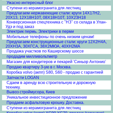
Ужасно интересный блог
Ступени из керамогранита для лестниц
Предлагаем нержавеющие стали: круги 14Х17Н2,
20Х13, 12Х18Н10Т, 08Х18Н10Т, 10Х23Н18
Конверсионная спецтехника с "НЗ" со склада в Улан-
Удэ и под заказ
Электрик пермь. Электрики в перми
Мобильные телефоны по очень низким ценам!
Предлагаем конструкционные стали: круги 12Х2Н4А,
20ХН3А, 30ХГСА, 38Х2МЮА, 40ХН2МА
Продажа участков по Каширскому шоссе
продадим милливольтметр
Магазин для кондитеров и пекарей 'Синьор Антонио'
Продаю квартиру 3-ую в г. Москва.
Коробка volvo (акпп) S80, S60 - продаю с гарантией
Запчасти LOGAN
Сдаем в аренду всю строительную и дорожную
технику.
Вывоз строймусора, Киев
Уникальное инвестиционное предложение
Продаем асфальтовую крошку. Доставка.
Ступени из керамогранита для лестниц