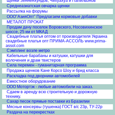
Щенки Зенненхундов, Чихуахуа и Папильонов
Среднеазиатская овчарка щенки
Рассылка на форумы
ООО"АзияОпт" Предлагаем кормовые добавки
МЕТАЛОТ ПРОКАТ
Продам дачу поселок Воровского, Носовихинское
шоссе, 25 км от МКАД
Свадебные платья оптом от производителя Украина
свадебные платья опт ПРИМА-АССОЛЬ www.prima-
assol.com
Сэмплинг возле метро
Кабельные барабаны и катушки, катушки для
волочения и драм твистеров
Сила перемен - гуманитарная программа
Продажа щенков Кане Корсо Шоу и брид класса
Раскладка под дворники автомобилей
Емкостное оборудование
ООО Мотортэк - любые автомобили на заказ.
Сдаем в аренду всю строительную и дорожную
технику.
Сахар песок прямые поставки из Бразилии
Мясные консервы (тушенка) ГОСТ в/с 23р, ТУ-22р
Раздача на перекрестках