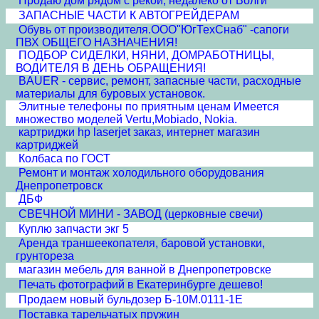
Продаю дом рядом с рекой, недалеко от Волги
ЗАПАСНЫЕ ЧАСТИ К АВТОГРЕЙДЕРАМ
Обувь от производителя.ООО"ЮгТехСнаб" -сапоги
ПВХ ОБЩЕГО НАЗНАЧЕНИЯ!
ПОДБОР СИДЕЛКИ, НЯНИ, ДОМРАБОТНИЦЫ,
ВОДИТЕЛЯ В ДЕНЬ ОБРАЩЕНИЯ!
BAUER - сервис, ремонт, запасные части, расходные
материалы для буровых установок.
Элитные телефоны по приятным ценам Имеется
множество моделей Vertu,Mobiado, Nokia.
картриджи hp laserjet заказ, интернет магазин
картриджей
Колбаса по ГОСТ
Ремонт и монтаж холодильного оборудования
Днепропетровск
ДБФ
СВЕЧНОЙ МИНИ - ЗАВОД (церковные свечи)
Куплю запчасти экг 5
Аренда траншеекопателя, баровой установки,
грунтореза
магазин мебель для ванной в Днепропетровске
Печать фотографий в Екатеринбурге дешево!
Продаем новый бульдозер Б-10М.0111-1Е
Поставка тарельчатых пружин