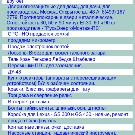
другое!
Двери огнезащитные для дома, для дачи, для
производства. Москва, Открытое ш., 48 А. 8(499) 167
2779: Противопожарные двери металлические.
Огнестойкость 30, 60 и 90 минут EI-30, 60 и 90 от
производителя - "РусьЭнергоМонтаж-ПБ"
СРОЧНО продается земля!
продадим микрометр
Продам электрошок почтой
Лосьоны Breeze для моментального загара
Таль Кран Тельфер Лебедка Штабелер
Перемычки ПГС для заземления.
ДУ-48
Куплю реакторы (аппараты с перемешивающим
устройством) Б/У в рабочем состоянии.
Краски, блестки, трафареты для тату
Торцовка и сверление рельс
Интернет реклама
Болты, гайки, винты, шпильки, оси, штифты
Коробка для Lexus - GS 300 и GS 430 - новые, ремонт
продаю Сульфоуголь.
Контактные линзы, очки, доставка
Насосные станции, гидравлический инструмент,