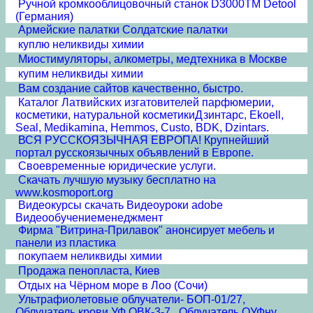
Ручной кромкооблицовочный станок D3000TM Detool
(Германия)
Армейские палатки Солдатские палатки
куплю неликвиды химии
Миостимуляторы, алкометры, медтехника в Москве
купим неликвиды химии
Вам создание сайтов качественно, быстро.
Каталог Латвийских изгатовителей парфюмерии,
косметики, натуральной косметикиДзинтарс, Ekoell,
Seal, Medikamina, Hemmos, Custo, BDK, Dzintars.
ВСЯ РУССКОЯЗЫЧНАЯ ЕВРОПА! Крупнейший
портал русскоязычных объявлений в Европе.
Своевременные юридические услуги.
Скачать лучшую музыку бесплатно на
www.kosmoport.org
Видеокурсы скачать Видеоуроки adobe
Видеообучениеменеджмент
Фирма "Витрина-Прилавок" анонсирует мебель и
панели из пластика
покупаем неликвиды химии
Продажа пенопласта, Киев
Отдых на Чёрном море в Лоо (Сочи)
Ультрафиолетовые облучатели- БОП-01/27,
Облучатель крови УФ ОВК-3-7 , Облучатель ОУФну ,