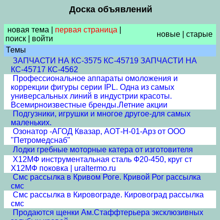
Доска объявлений
новая тема
|
первая страница
|
новые
|
старые
поиск
|
войти
Темы
ЗАПЧАСТИ НА КС-3575 КС-45719 ЗАПЧАСТИ НА
КС-45717 КС-4562
Профессиональное аппараты омоложения и
коррекции фигуры серии IPL. Одна из самых
универсальных линий в индустрии красоты.
Всемирноизвестные бренды.Летние акции
Подгузники, игрушки и многое другое-для самых
маленьких.
Озонатор -АГОД Квазар, АОТ-Н-01-Арз от ООО
"Петромедснаб"
Лодки гребные моторные катера от изготовителя
Х12МФ инструментальная сталь Ф20-450, круг ст
Х12МФ поковка | uraltermo.ru
Смс рассылка в Кривом Роге. Кривой Рог рассылка
смс
Смс рассылка в Кировограде. Кировоград рассылка
смс
Продаются щенки Ам.Стаффтерьера эксклюзивных