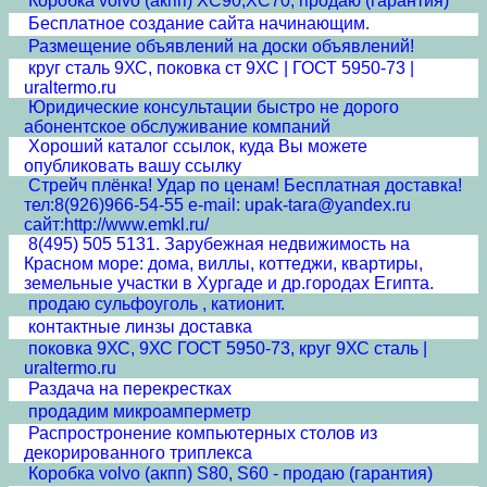
Коробка volvo (акпп) XC90,XC70, продаю (гарантия)
Бесплатное создание сайта начинающим.
Размещение объявлений на доски объявлений!
круг сталь 9ХС, поковка ст 9ХС | ГОСТ 5950-73 |
uraltermo.ru
Юридические консультации быстро не дорого
абонентское обслуживание компаний
Хороший каталог ссылок, куда Вы можете
опубликовать вашу ссылку
Стрейч плёнка! Удар по ценам! Бесплатная доставка!
тел:8(926)966-54-55 e-mail: upak-tara@yandex.ru
сайт:http://www.emkl.ru/
8(495) 505 5131. Зарубежная недвижимость на
Красном море: дома, виллы, коттеджи, квартиры,
земельные участки в Хургаде и др.городах Египта.
продаю сульфоуголь , катионит.
контактные линзы доставка
поковка 9ХС, 9ХС ГОСТ 5950-73, круг 9ХС сталь |
uraltermo.ru
Раздача на перекрестках
продадим микроамперметр
Распростронение компьютерных столов из
декорированного триплекса
Коробка volvo (акпп) S80, S60 - продаю (гарантия)