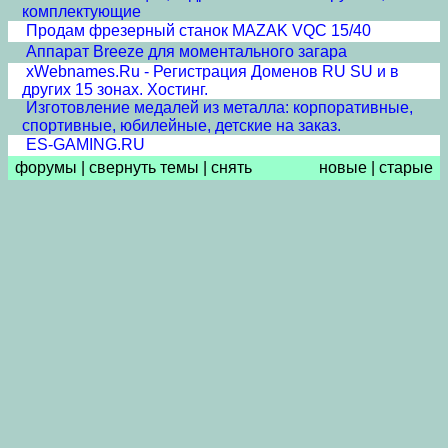
комплектующие
Продам фрезерный станок MAZAK VQC 15/40
Аппарат Breeze для моментального загара
xWebnames.Ru - Регистрация Доменов RU SU и в
других 15 зонах. Хостинг.
Изготовление медалей из металла: корпоративные,
спортивные, юбилейные, детские на заказ.
ES-GAMING.RU
форумы
|
свернуть темы
|
снять
новые
|
старые