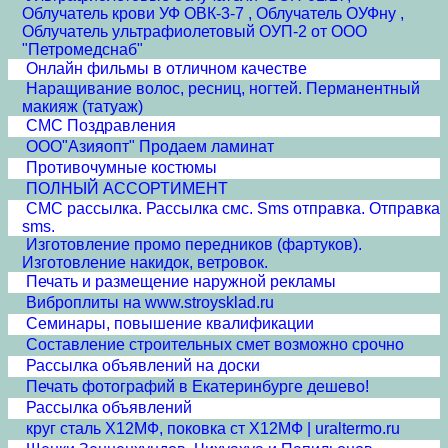
Облучатель крови УФ ОВК-3-7 , Облучатель ОУФну ,
Облучатель ультрафиолетовый ОУП-2 от ООО
"Петромедснаб"
Онлайн фильмы в отличном качестве
Наращивание волос, ресниц, ногтей. Перманентный
макияж (татуаж)
СМС Поздравления
ООО"Азияопт" Продаем ламинат
Противочумные костюмы
ПОЛНЫЙ АССОРТИМЕНТ
СМС рассылка. Рассылка смс. Sms отправка. Отправка
sms.
Изготовление промо передников (фартуков).
Изготовление накидок, ветровок.
Печать и размещение наружной рекламы
Виброплиты на www.stroysklad.ru
Семинары, повышение квалификации
Составление строительных смет возможно срочно
Рассылка объявлений на доски
Печать фотографий в Екатеринбурге дешево!
Рассылка объявлений
круг сталь Х12МФ, поковка ст Х12МФ | uraltermo.ru