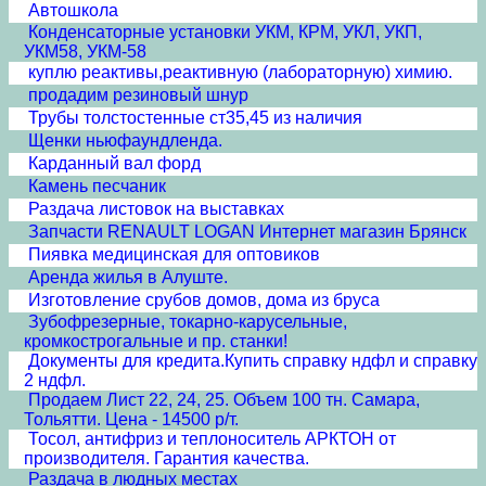
Автошкола
Конденсаторные установки УКМ, КРМ, УКЛ, УКП,
УКМ58, УКМ-58
куплю реактивы,реактивную (лабораторную) химию.
продадим резиновый шнур
Трубы толстостенные ст35,45 из наличия
Щенки ньюфаундленда.
Карданный вал форд
Камень песчаник
Раздача листовок на выставках
Запчасти RENAULT LOGAN Интернет магазин Брянск
Пиявка медицинская для оптовиков
Аренда жилья в Алуште.
Изготовление срубов домов, дома из бруса
Зубофрезерные, токарно-карусельные,
кромкострогальные и пр. станки!
Документы для кредита.Купить справку ндфл и справку
2 ндфл.
Продаем Лист 22, 24, 25. Объем 100 тн. Самара,
Тольятти. Цена - 14500 р/т.
Тосол, антифриз и теплоноситель АРКТОН от
производителя. Гарантия качества.
Раздача в людных местах