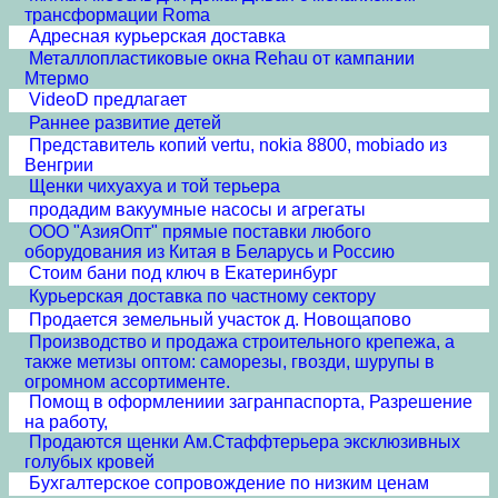
трансформации Roma
Адресная курьерская доставка
Металлопластиковые окна Rehau от кампании
Мтермо
VideoD предлагает
Раннее развитие детей
Представитель копий vertu, nokia 8800, mobiado из
Венгрии
Щенки чихуахуа и той терьера
продадим вакуумные насосы и агрегаты
ООО "АзияОпт" прямые поставки любого
оборудования из Китая в Беларусь и Россию
Стоим бани под ключ в Екатеринбург
Курьерская доставка по частному сектору
Продается земельный участок д. Новощапово
Производство и продажа строительного крепежа, а
также метизы оптом: саморезы, гвозди, шурупы в
огромном ассортименте.
Помощ в оформлениии загранпаспорта, Разрешение
на работу,
Продаются щенки Ам.Стаффтерьера эксклюзивных
голубых кровей
Бухгалтерское сопровождение по низким ценам