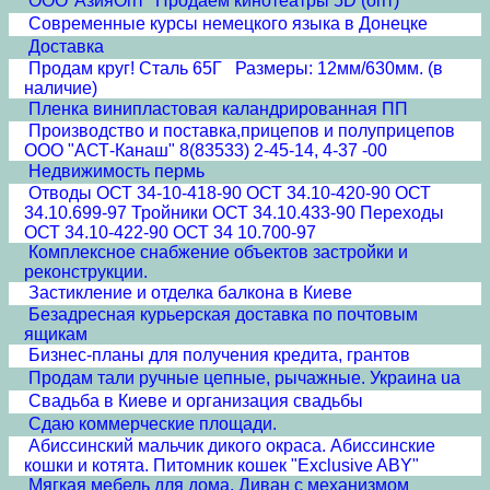
ООО"АзияОпт" Продаем кинотеатры 5D (опт)
Современные курсы немецкого языка в Донецке
Доставка
Продам круг! Сталь 65Г Размеры: 12мм/630мм. (в
наличие)
Пленка винипластовая каландрированная ПП
Производство и поставка,прицепов и полуприцепов
ООО "АСТ-Канаш" 8(83533) 2-45-14, 4-37 -00
Недвижимость пермь
Отводы ОСТ 34-10-418-90 ОСТ 34.10-420-90 ОСТ
34.10.699-97 Тройники ОСТ 34.10.433-90 Переходы
ОСТ 34.10-422-90 ОСТ 34 10.700-97
Комплексное снабжение объектов застройки и
реконструкции.
Застикление и отделка балкона в Киеве
Безадресная курьерская доставка по почтовым
ящикам
Бизнес-планы для получения кредита, грантов
Продам тали ручные цепные, рычажные. Украина ua
Свадьба в Киеве и организация свадьбы
Сдаю коммерческие площади.
Абиссинский мальчик дикого окраса. Абиссинские
кошки и котята. Питомник кошек "Exclusive ABY"
Мягкая мебель для дома. Диван с механизмом