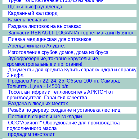
Трубы толстостенные ст35,45 из наличия
Щенки ньюфаундленда.
Карданный вал форд
Камень песчаник
Раздача листовок на выставках
Запчасти RENAULT LOGAN Интернет магазин Брянск
Пиявка медицинская для оптовиков
Аренда жилья в Алуште.
Изготовление срубов домов, дома из бруса
Зубофрезерные, токарно-карусельные,
кромкострогальные и пр. станки!
Документы для кредита.Купить справку ндфл и справку
2 ндфл.
Продаем Лист 22, 24, 25. Объем 100 тн. Самара,
Тольятти. Цена - 14500 р/т.
Тосол, антифриз и теплоноситель АРКТОН от
производителя. Гарантия качества.
Раздача в людных местах
Резьба по дереву, создание и установка лестниц
Постинг в социальные закладки
ООО"Азияопт" Оборудование для производства
подсолнечного масла
продадим текстолит