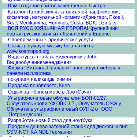
Вам создание сайтов качественно, быстро.
Каталог Латвийских изгатовителей парфюмерии,
косметики, натуральной косметикиДзинтарс, Ekoell,
Seal, Medikamina, Hemmos, Custo, BDK, Dzintars.
ВСЯ РУССКОЯЗЫЧНАЯ ЕВРОПА! Крупнейший
портал русскоязычных объявлений в Европе.
Своевременные юридические услуги.
Скачать лучшую музыку бесплатно на
www.kosmoport.org
Видеокурсы скачать Видеоуроки adobe
Видеообучениеменеджмент
Фирма "Витрина-Прилавок" анонсирует мебель и
панели из пластика
покупаем неликвиды химии
Продажа пенопласта, Киев
Отдых на Чёрном море в Лоо (Сочи)
Ультрафиолетовые облучатели- БОП-01/27,
Облучатель крови УФ ОВК-3-7 , Облучатель ОУФну ,
Облучатель ультрафиолетовый ОУП-2 от ООО
"Петромедснаб"
Разработан новый стол для ноутбука
Продаем дешево заточной станок для дисковых пил
SSM-NCT KAINDL Германия