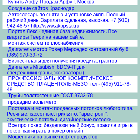
Купить Арфу. Продам Арфу г. Москва
Создание сайтов Краснодар
Автослесарь по снятию и установке акпп. Полный
рабочий день. Зарплата сдельная, высокая. +7 (910)
942-48-57 http://www.akppstar.ru
Портал Лекс - единая база недвижимости. Все
квартиры Твери на нашем сайте.
монтаж систем теплоснабжения
Двигатель мотор Ровер Мерседес контрактный бу 8
(985) 970-39-72
Бизнес-планы для получения кредита, грантов
Двигатель Mitsubishi 8DC9-IT для
спецтехники(краны,экскаваторы)
ПРОФЕССИОНАЛЬНОЕ КОСМЕТИЧЕСКОЕ
СРЕДСТВО 'ПЛАЦЕНТОЛЬ-МЕЗО' тел - (495) 911-78-
48
Трубы толстостенные ГОСТ 8732-78
продадим вольтметр
Поставка и монтаж подвесных потолков любого типа.
Реечные, кассетные, грильято, "армстронг",
акустические потолки, дизайнерские потолки.
Все про покер: бездепозитный бонус, правила игры в
покер, как играть в покер онлайн
Мошенники на рынке нефтепродуктов