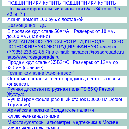
ПОДШИПНИКИ КУПИТЬ ПОДШИПНИКИ КУПИТЬ
Погрузчик фронтальный львовский б/у L-34 ковш 3,5
м3 г/п 7 т
Акция! цемент 160 руб. с доставкой!
Возмещение НДС
В продаже круг сталь 50ХФА Размеры: от 18 мм.
до160 мм. (наличие)
КОМПАНИЯ ООО 'РОСАГРОТРЕЙД' ПРОДАЁТ СОЮ
ПОЛНОЖИРНУЮ-ЭКСТРУДИРОВАННУЮ телефон:
+7(985) 233-52-85 Яна e-mail: manager@rosagrotrade.ru
http://www.rosagrotrade.ru
Продам круг сталь 4Х5В2ФС Размеры: от 12мм до
630 мм.(наличие)
Группа компании 'Азия-инвест'
Оптовые поставки - нефтепродукты, нефть, газовый
конденсат.
Ручная дисковая погружная пила TS 55 Q Festool
(Фустул)
Ручной кромкооблицовочный станок D3000TM Detool
(Германия)
Армейские палатки Солдатские палатки
куплю неликвиды химии
Миостимуляторы, алкометры, медтехника в Москве
купим неликвиды химии