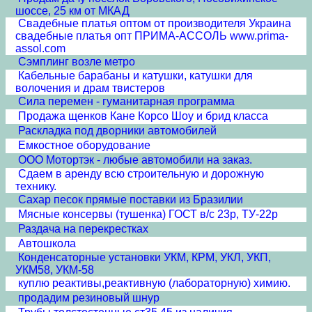
шоссе, 25 км от МКАД
Свадебные платья оптом от производителя Украина
свадебные платья опт ПРИМА-АССОЛЬ www.prima-
assol.com
Сэмплинг возле метро
Кабельные барабаны и катушки, катушки для
волочения и драм твистеров
Сила перемен - гуманитарная программа
Продажа щенков Кане Корсо Шоу и брид класса
Раскладка под дворники автомобилей
Емкостное оборудование
ООО Мотортэк - любые автомобили на заказ.
Сдаем в аренду всю строительную и дорожную
технику.
Сахар песок прямые поставки из Бразилии
Мясные консервы (тушенка) ГОСТ в/с 23р, ТУ-22р
Раздача на перекрестках
Автошкола
Конденсаторные установки УКМ, КРМ, УКЛ, УКП,
УКМ58, УКМ-58
куплю реактивы,реактивную (лабораторную) химию.
продадим резиновый шнур