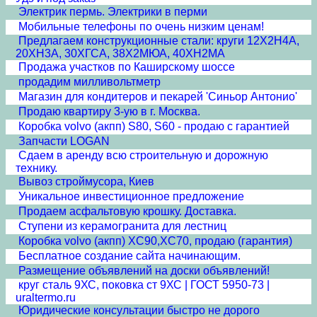
Электрик пермь. Электрики в перми
Мобильные телефоны по очень низким ценам!
Предлагаем конструкционные стали: круги 12Х2Н4А,
20ХН3А, 30ХГСА, 38Х2МЮА, 40ХН2МА
Продажа участков по Каширскому шоссе
продадим милливольтметр
Магазин для кондитеров и пекарей 'Синьор Антонио'
Продаю квартиру 3-ую в г. Москва.
Коробка volvo (акпп) S80, S60 - продаю с гарантией
Запчасти LOGAN
Сдаем в аренду всю строительную и дорожную
технику.
Вывоз строймусора, Киев
Уникальное инвестиционное предложение
Продаем асфальтовую крошку. Доставка.
Ступени из керамогранита для лестниц
Коробка volvo (акпп) XC90,XC70, продаю (гарантия)
Бесплатное создание сайта начинающим.
Размещение объявлений на доски объявлений!
круг сталь 9ХС, поковка ст 9ХС | ГОСТ 5950-73 |
uraltermo.ru
Юридические консультации быстро не дорого