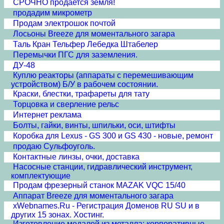
СРОЧНО продается земля!
продадим микрометр
Продам электрошок почтой
Лосьоны Breeze для моментального загара
Таль Кран Тельфер Лебедка Штабелер
Перемычки ПГС для заземления.
ДУ-48
Куплю реакторы (аппараты с перемешивающим
устройством) Б/У в рабочем состоянии.
Краски, блестки, трафареты для тату
Торцовка и сверление рельс
Интернет реклама
Болты, гайки, винты, шпильки, оси, штифты
Коробка для Lexus - GS 300 и GS 430 - новые, ремонт
продаю Сульфоуголь.
Контактные линзы, очки, доставка
Насосные станции, гидравлический инструмент,
комплектующие
Продам фрезерный станок MAZAK VQC 15/40
Аппарат Breeze для моментального загара
xWebnames.Ru - Регистрация Доменов RU SU и в
других 15 зонах. Хостинг.
Изготовление медалей из металла: корпоративные,