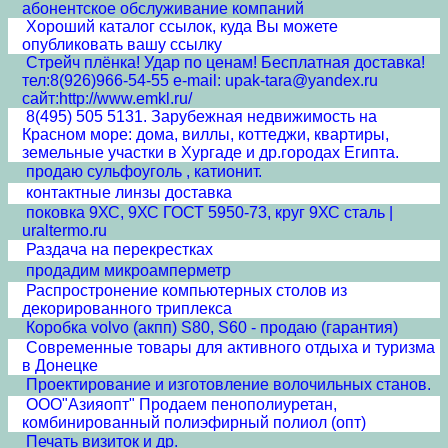
абонентское обслуживание компаний
Хороший каталог ссылок, куда Вы можете
опубликовать вашу ссылку
Стрейч плёнка! Удар по ценам! Бесплатная доставка!
тел:8(926)966-54-55 e-mail: upak-tara@yandex.ru
сайт:http://www.emkl.ru/
8(495) 505 5131. Зарубежная недвижимость на
Красном море: дома, виллы, коттеджи, квартиры,
земельные участки в Хургаде и др.городах Египта.
продаю сульфоуголь , катионит.
контактные линзы доставка
поковка 9ХС, 9ХС ГОСТ 5950-73, круг 9ХС сталь |
uraltermo.ru
Раздача на перекрестках
продадим микроамперметр
Распростронение компьютерных столов из
декорированного триплекса
Коробка volvo (акпп) S80, S60 - продаю (гарантия)
Современные товары для активного отдыха и туризма
в Донецке
Проектирование и изготовление волочильных станов.
ООО"Азияопт" Продаем пенополиуретан,
комбинированный полиэфирный полиол (опт)
Печать визиток и др.