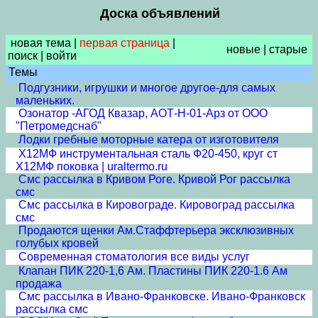
Доска объявлений
новая тема
|
первая страница
|
новые
|
старые
поиск
|
войти
Темы
Подгузники, игрушки и многое другое-для самых
маленьких.
Озонатор -АГОД Квазар, АОТ-Н-01-Арз от ООО
"Петромедснаб"
Лодки гребные моторные катера от изготовителя
Х12МФ инструментальная сталь Ф20-450, круг ст
Х12МФ поковка | uraltermo.ru
Смс рассылка в Кривом Роге. Кривой Рог рассылка
смс
Смс рассылка в Кировограде. Кировоград рассылка
смс
Продаются щенки Ам.Стаффтерьера эксклюзивных
голубых кровей
Современная стоматология все виды услуг
Клапан ПИК 220-1,6 Ам. Пластины ПИК 220-1.6 Ам
продажа
Смс рассылка в Ивано-Франковске. Ивано-Франковск
рассылка смс