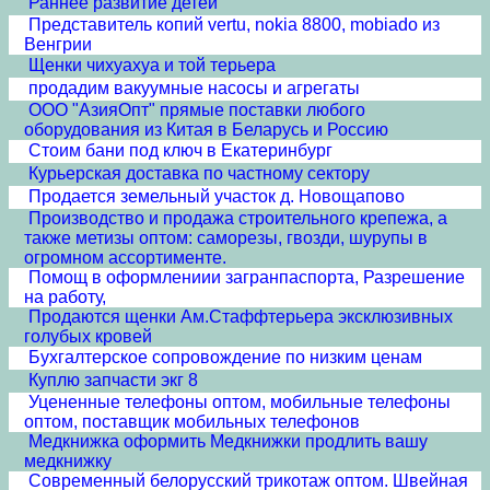
Раннее развитие детей
Представитель копий vertu, nokia 8800, mobiado из
Венгрии
Щенки чихуахуа и той терьера
продадим вакуумные насосы и агрегаты
ООО "АзияОпт" прямые поставки любого
оборудования из Китая в Беларусь и Россию
Стоим бани под ключ в Екатеринбург
Курьерская доставка по частному сектору
Продается земельный участок д. Новощапово
Производство и продажа строительного крепежа, а
также метизы оптом: саморезы, гвозди, шурупы в
огромном ассортименте.
Помощ в оформлениии загранпаспорта, Разрешение
на работу,
Продаются щенки Ам.Стаффтерьера эксклюзивных
голубых кровей
Бухгалтерское сопровождение по низким ценам
Куплю запчасти экг 8
Уцененные телефоны оптом, мобильные телефоны
оптом, поставщик мобильных телефонов
Медкнижка оформить Медкнижки продлить вашу
медкнижку
Современный белорусский трикотаж оптом. Швейная