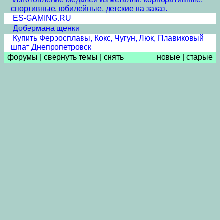
спортивные, юбилейные, детские на заказ.
ES-GAMING.RU
Добермана щенки
Купить Ферросплавы, Кокс, Чугун, Люк, Плавиковый
шпат Днепропетровск
форумы
|
свернуть темы
|
снять
новые
|
старые