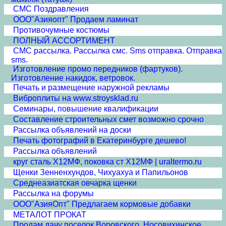
СМС Поздравления
ООО"Азияопт" Продаем ламинат
Противочумные костюмы
ПОЛНЫЙ АССОРТИМЕНТ
СМС рассылка. Рассылка смс. Sms отправка. Отправка
sms.
Изготовление промо передников (фартуков).
Изготовление накидок, ветровок.
Печать и размещение наружной рекламы
Виброплиты на www.stroysklad.ru
Семинары, повышение квалификации
Составление строительных смет возможно срочно
Рассылка объявлений на доски
Печать фотографий в Екатеринбурге дешево!
Рассылка объявлений
круг сталь Х12МФ, поковка ст Х12МФ | uraltermo.ru
Щенки Зенненхундов, Чихуахуа и Папильонов
Среднеазиатская овчарка щенки
Рассылка на форумы
ООО"АзияОпт" Предлагаем кормовые добавки
МЕТАЛОТ ПРОКАТ
Продам дачу поселок Воровского, Носовихинское