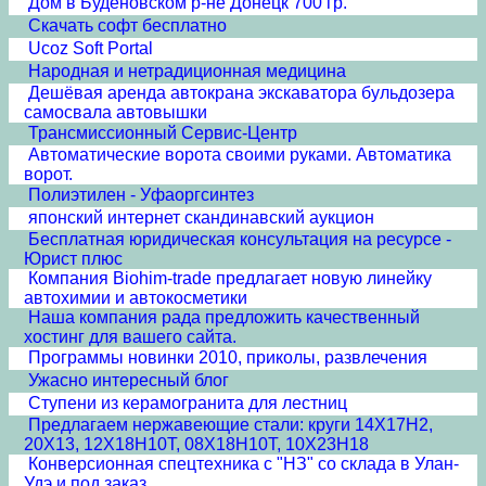
Дом в Буденовском р-не Донецк 700 гр.
Скачать софт бесплатно
Ucoz Soft Portal
Народная и нетрадиционная медицина
Дешёвая аренда автокрана экскаватора бульдозера
самосвала автовышки
Трансмиссионный Сервис-Центр
Автоматические ворота своими руками. Автоматика
ворот.
Полиэтилен - Уфаоргсинтез
японский интернет скандинавский аукцион
Бесплатная юридическая консультация на ресурсе -
Юрист плюс
Компания Biohim-trade предлагает новую линейку
автохимии и автокосметики
Наша компания рада предложить качественный
хостинг для вашего сайта.
Программы новинки 2010, приколы, развлечения
Ужасно интересный блог
Ступени из керамогранита для лестниц
Предлагаем нержавеющие стали: круги 14Х17Н2,
20Х13, 12Х18Н10Т, 08Х18Н10Т, 10Х23Н18
Конверсионная спецтехника с "НЗ" со склада в Улан-
Удэ и под заказ