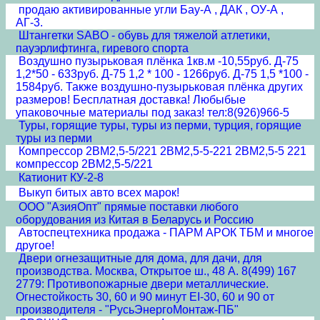
продаю активированные угли Бау-А , ДАК , ОУ-А ,
АГ-3.
Штангетки SABO - обувь для тяжелой атлетики,
пауэрлифтинга, гиревого спорта
Воздушно пузырьковая плёнка 1кв.м -10,55руб. Д-75
1,2*50 - 633руб. Д-75 1,2 * 100 - 1266руб. Д-75 1,5 *100 -
1584руб. Также воздушно-пузырьковая плёнка других
размеров! Бесплатная доставка! Любыбые
упаковочные материалы под заказ! тел:8(926)966-5
Туры, горящие туры, туры из перми, турция, горящие
туры из перми
Компрессор 2ВМ2,5-5/221 2ВМ2,5-5-221 2ВМ2,5-5 221
компрессор 2ВМ2,5-5/221
Катионит КУ-2-8
Выкуп битых авто всех марок!
ООО "АзияОпт" прямые поставки любого
оборудования из Китая в Беларусь и Россию
Автоспецтехника продажа - ПАРМ АРОК ТБМ и многое
другое!
Двери огнезащитные для дома, для дачи, для
производства. Москва, Открытое ш., 48 А. 8(499) 167
2779: Противопожарные двери металлические.
Огнестойкость 30, 60 и 90 минут EI-30, 60 и 90 от
производителя - "РусьЭнергоМонтаж-ПБ"