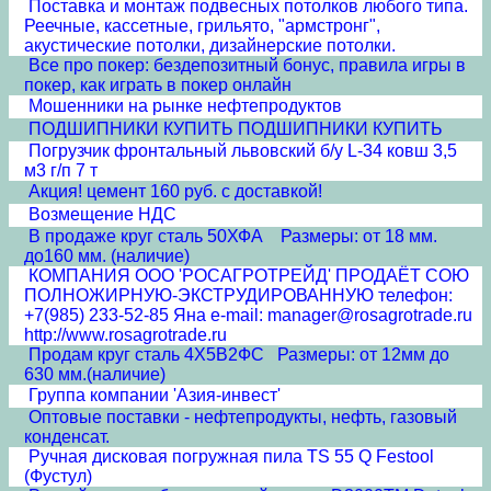
Поставка и монтаж подвесных потолков любого типа.
Реечные, кассетные, грильято, "армстронг",
акустические потолки, дизайнерские потолки.
Все про покер: бездепозитный бонус, правила игры в
покер, как играть в покер онлайн
Мошенники на рынке нефтепродуктов
ПОДШИПНИКИ КУПИТЬ ПОДШИПНИКИ КУПИТЬ
Погрузчик фронтальный львовский б/у L-34 ковш 3,5
м3 г/п 7 т
Акция! цемент 160 руб. с доставкой!
Возмещение НДС
В продаже круг сталь 50ХФА Размеры: от 18 мм.
до160 мм. (наличие)
КОМПАНИЯ ООО 'РОСАГРОТРЕЙД' ПРОДАЁТ СОЮ
ПОЛНОЖИРНУЮ-ЭКСТРУДИРОВАННУЮ телефон:
+7(985) 233-52-85 Яна e-mail: manager@rosagrotrade.ru
http://www.rosagrotrade.ru
Продам круг сталь 4Х5В2ФС Размеры: от 12мм до
630 мм.(наличие)
Группа компании 'Азия-инвест'
Оптовые поставки - нефтепродукты, нефть, газовый
конденсат.
Ручная дисковая погружная пила TS 55 Q Festool
(Фустул)