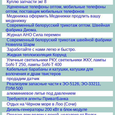
Куплю запчасти экг 8
Уцененные телефоны оптом, мобильные телефоны
оптом, поставщик мобильных телефонов
Медкнижка оформить Медкнижки продлить вашу
медкнижку
Современный белорусский трикотаж оптом. Швейная
фабрика Диома.
Журнал АНО Сила перемен
Современный белоруский трикотаж швейной фабрики
Новелла Шарм
Заработайте с нами легко и быстро.
Жидкая теплоизоляция Корунд
Уличные светильники РКУ, светильники ЖКУ, лампы
SoN-T 250, лампы SoN-T 400
Кабельные барабаны и катушки, катушки для
волочения и драм твистеров
продадим датчик
Реализуем запасные части к ЭО-5126, ЭО-33211,
ПУМ-500
алюминиевое литье под давлением
Требуются агенты ПриватБанка
Отдых на Чёрном море в Лоо (Сочи)
Дизель-генераторы 200 кВт в блок-модуле
Продаю дом рядом с рекой, недалеко от Волги