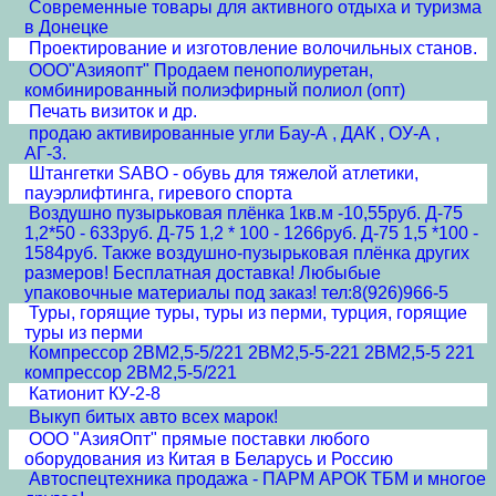
Современные товары для активного отдыха и туризма
в Донецке
Проектирование и изготовление волочильных станов.
ООО"Азияопт" Продаем пенополиуретан,
комбинированный полиэфирный полиол (опт)
Печать визиток и др.
продаю активированные угли Бау-А , ДАК , ОУ-А ,
АГ-3.
Штангетки SABO - обувь для тяжелой атлетики,
пауэрлифтинга, гиревого спорта
Воздушно пузырьковая плёнка 1кв.м -10,55руб. Д-75
1,2*50 - 633руб. Д-75 1,2 * 100 - 1266руб. Д-75 1,5 *100 -
1584руб. Также воздушно-пузырьковая плёнка других
размеров! Бесплатная доставка! Любыбые
упаковочные материалы под заказ! тел:8(926)966-5
Туры, горящие туры, туры из перми, турция, горящие
туры из перми
Компрессор 2ВМ2,5-5/221 2ВМ2,5-5-221 2ВМ2,5-5 221
компрессор 2ВМ2,5-5/221
Катионит КУ-2-8
Выкуп битых авто всех марок!
ООО "АзияОпт" прямые поставки любого
оборудования из Китая в Беларусь и Россию
Автоспецтехника продажа - ПАРМ АРОК ТБМ и многое