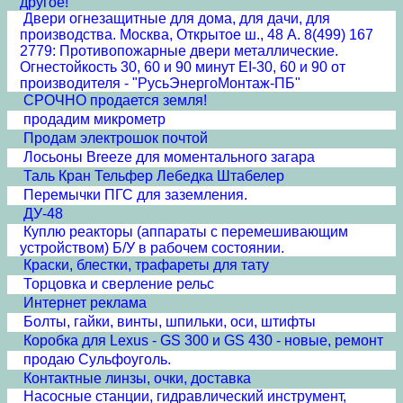
другое!
Двери огнезащитные для дома, для дачи, для
производства. Москва, Открытое ш., 48 А. 8(499) 167
2779: Противопожарные двери металлические.
Огнестойкость 30, 60 и 90 минут EI-30, 60 и 90 от
производителя - "РусьЭнергоМонтаж-ПБ"
СРОЧНО продается земля!
продадим микрометр
Продам электрошок почтой
Лосьоны Breeze для моментального загара
Таль Кран Тельфер Лебедка Штабелер
Перемычки ПГС для заземления.
ДУ-48
Куплю реакторы (аппараты с перемешивающим
устройством) Б/У в рабочем состоянии.
Краски, блестки, трафареты для тату
Торцовка и сверление рельс
Интернет реклама
Болты, гайки, винты, шпильки, оси, штифты
Коробка для Lexus - GS 300 и GS 430 - новые, ремонт
продаю Сульфоуголь.
Контактные линзы, очки, доставка
Насосные станции, гидравлический инструмент,