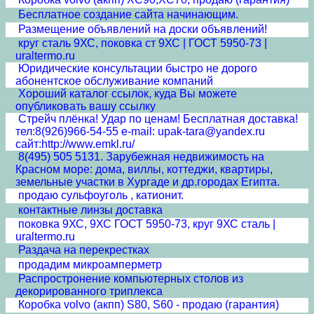
Бесплатное создание сайта начинающим.
Размещение объявлений на доски объявлений!
круг сталь 9ХС, поковка ст 9ХС | ГОСТ 5950-73 |
uraltermo.ru
Юридические консультации быстро не дорого
абонентское обслуживание компаний
Хороший каталог ссылок, куда Вы можете
опубликовать вашу ссылку
Стрейч плёнка! Удар по ценам! Бесплатная доставка!
тел:8(926)966-54-55 e-mail: upak-tara@yandex.ru
сайт:http://www.emkl.ru/
8(495) 505 5131. Зарубежная недвижимость на
Красном море: дома, виллы, коттеджи, квартиры,
земельные участки в Хургаде и др.городах Египта.
продаю сульфоуголь , катионит.
контактные линзы доставка
поковка 9ХС, 9ХС ГОСТ 5950-73, круг 9ХС сталь |
uraltermo.ru
Раздача на перекрестках
продадим микроамперметр
Распростронение компьютерных столов из
декорированного триплекса
Коробка volvo (акпп) S80, S60 - продаю (гарантия)