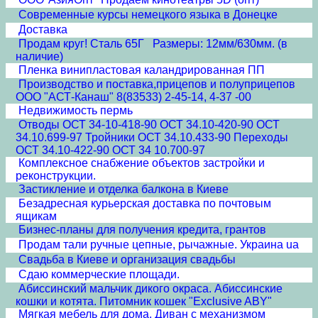
Современные курсы немецкого языка в Донецке
Доставка
Продам круг! Сталь 65Г Размеры: 12мм/630мм. (в
наличие)
Пленка винипластовая каландрированная ПП
Производство и поставка,прицепов и полуприцепов
ООО "АСТ-Канаш" 8(83533) 2-45-14, 4-37 -00
Недвижимость пермь
Отводы ОСТ 34-10-418-90 ОСТ 34.10-420-90 ОСТ
34.10.699-97 Тройники ОСТ 34.10.433-90 Переходы
ОСТ 34.10-422-90 ОСТ 34 10.700-97
Комплексное снабжение объектов застройки и
реконструкции.
Застикление и отделка балкона в Киеве
Безадресная курьерская доставка по почтовым
ящикам
Бизнес-планы для получения кредита, грантов
Продам тали ручные цепные, рычажные. Украина ua
Свадьба в Киеве и организация свадьбы
Сдаю коммерческие площади.
Абиссинский мальчик дикого окраса. Абиссинские
кошки и котята. Питомник кошек "Exclusive ABY"
Мягкая мебель для дома. Диван с механизмом