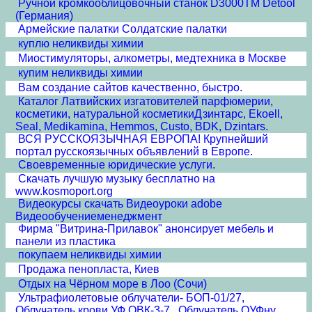
Ручной кромкооблицовочный станок D3000TM Detool
(Германия)
Армейские палатки Солдатские палатки
куплю неликвиды химии
Миостимуляторы, алкометры, медтехника в Москве
купим неликвиды химии
Вам создание сайтов качественно, быстро.
Каталог Латвийских изгатовителей парфюмерии,
косметики, натуральной косметикиДзинтарс, Ekoell,
Seal, Medikamina, Hemmos, Custo, BDK, Dzintars.
ВСЯ РУССКОЯЗЫЧНАЯ ЕВРОПА! Крупнейший
портал русскоязычных объявлений в Европе.
Своевременные юридические услуги.
Скачать лучшую музыку бесплатно на
www.kosmoport.org
Видеокурсы скачать Видеоуроки adobe
Видеообучениеменеджмент
Фирма "Витрина-Прилавок" анонсирует мебель и
панели из пластика
покупаем неликвиды химии
Продажа пенопласта, Киев
Отдых на Чёрном море в Лоо (Сочи)
Ультрафиолетовые облучатели- БОП-01/27,
Облучатель крови УФ ОВК-3-7 , Облучатель ОУФну ,