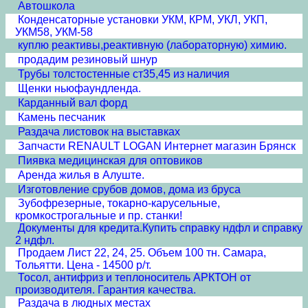
Автошкола
Конденсаторные установки УКМ, КРМ, УКЛ, УКП,
УКМ58, УКМ-58
куплю реактивы,реактивную (лабораторную) химию.
продадим резиновый шнур
Трубы толстостенные ст35,45 из наличия
Щенки ньюфаундленда.
Карданный вал форд
Камень песчаник
Раздача листовок на выставках
Запчасти RENAULT LOGAN Интернет магазин Брянск
Пиявка медицинская для оптовиков
Аренда жилья в Алуште.
Изготовление срубов домов, дома из бруса
Зубофрезерные, токарно-карусельные,
кромкострогальные и пр. станки!
Документы для кредита.Купить справку ндфл и справку
2 ндфл.
Продаем Лист 22, 24, 25. Объем 100 тн. Самара,
Тольятти. Цена - 14500 р/т.
Тосол, антифриз и теплоноситель АРКТОН от
производителя. Гарантия качества.
Раздача в людных местах