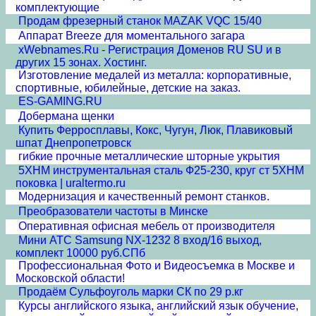
комплектующие
Продам фрезерный станок MAZAK VQC 15/40
Аппарат Breeze для моментального загара
xWebnames.Ru - Регистрация Доменов RU SU и в
других 15 зонах. Хостинг.
Изготовление медалей из металла: корпоративные,
спортивные, юбилейные, детские на заказ.
ES-GAMING.RU
Добермана щенки
Купить Ферросплавы, Кокс, Чугун, Люк, Плавиковый
шпат Днепропетровск
гибкие прочные металлические шторные укрытия
5ХНМ инструментальная сталь Ф25-230, круг ст 5ХНМ
поковка | uraltermo.ru
Модернизация и качественный ремонт станков.
Преобразователи частоты в Минске
Оперативная офисная мебель от производителя
Мини АТС Samsung NX-1232 8 вход/16 выход,
комплект 10000 руб.СПб
Профессиональная Фото и Видеосъемка в Москве и
Московской области!
Продаём Сульфоуголь марки СК по 29 р.кг
Курсы английского языка, английский язык обучение,