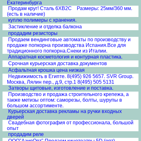
Екатеринбурга
Продам круг! Сталь 6ХВ2С Размеры: 25мм/360 мм.
(есть в наличие)
куплю полимеры с хранения.
Застикление и отделка балкона
продадим резисторы
Продаем вендинговые автоматы по производству и
продаже попкорна производства Испания.Все для
традиционного попкорна.Снеки из Италии.
Аппаратная косметология и контурная пластика.
Срочная курьерская доставка документов
Асфальтная крошка цена низкая
Недвижимость в Египте. 8(495) 926 5657. SVR Group.
Москва, Лялин пер., д.9, стр.1 8(495) 505 5131
Затворы щитовые, изготовление и поставка.
Производство и продажа строительного крепежа, а
также метизы оптом: саморезы, болты, шурупы в
большом ассортименте.
Курьерская доставка рекламы на ручки входных
дверей
Свадебная фотография от профессионала, большой
опыт
продадим реле
ООО"АзияОпт" Продаем кинотеатры 5D (опт)