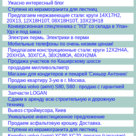
Ужасно интересный блог
Ступени из керамогранита для лестниц
Предлагаем нержавеющие стали: круги 14Х17Н2,
20Х13, 12Х18Н10Т, 08Х18Н10Т, 10Х23Н18
Конверсионная спецтехника с "НЗ" со склада в Улан-
Удэ и под заказ
Электрик пермь. Электрики в перми
Мобильные телефоны по очень низким ценам!
Предлагаем конструкционные стали: круги 12Х2Н4А,
20ХН3А, 30ХГСА, 38Х2МЮА, 40ХН2МА
Продажа участков по Каширскому шоссе
продадим милливольтметр
Магазин для кондитеров и пекарей 'Синьор Антонио'
Продаю квартиру 3-ую в г. Москва.
Коробка volvo (акпп) S80, S60 - продаю с гарантией
Запчасти LOGAN
Сдаем в аренду всю строительную и дорожную
технику.
Вывоз строймусора, Киев
Уникальное инвестиционное предложение
Продаем асфальтовую крошку. Доставка.
Ступени из керамогранита для лестниц
Коробка volvo (акпп) XC90,XC70, продаю (гарантия)