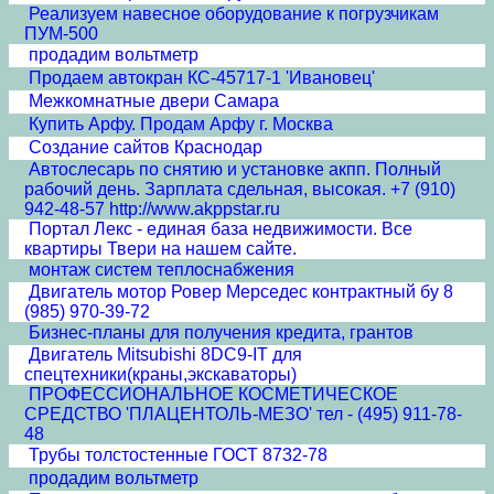
Реализуем навесное оборудование к погрузчикам
ПУМ-500
продадим вольтметр
Продаем автокран КС-45717-1 'Ивановец'
Межкомнатные двери Cамара
Купить Арфу. Продам Арфу г. Москва
Создание сайтов Краснодар
Автослесарь по снятию и установке акпп. Полный
рабочий день. Зарплата сдельная, высокая. +7 (910)
942-48-57 http://www.akppstar.ru
Портал Лекс - единая база недвижимости. Все
квартиры Твери на нашем сайте.
монтаж систем теплоснабжения
Двигатель мотор Ровер Мерседес контрактный бу 8
(985) 970-39-72
Бизнес-планы для получения кредита, грантов
Двигатель Mitsubishi 8DC9-IT для
спецтехники(краны,экскаваторы)
ПРОФЕССИОНАЛЬНОЕ КОСМЕТИЧЕСКОЕ
СРЕДСТВО 'ПЛАЦЕНТОЛЬ-МЕЗО' тел - (495) 911-78-
48
Трубы толстостенные ГОСТ 8732-78
продадим вольтметр