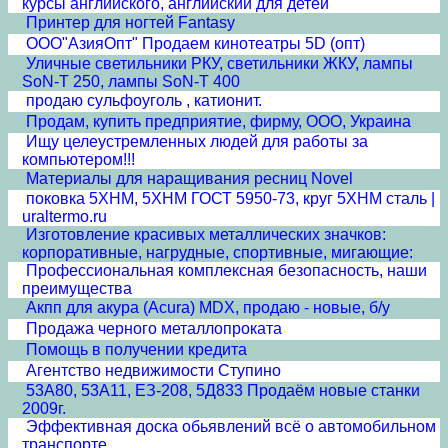
курсы английского, английский для детей
Принтер для ногтей Fantasy
ООО"АзияОпт" Продаем кинотеатры 5D (опт)
Уличные светильники РКУ, светильники ЖКУ, лампы
SoN-T 250, лампы SoN-T 400
продаю сульфоуголь , катионит.
Продам, купить предприятие, фирму, ООО, Украина
Ищу целеустремленных людей для работы за
компьютером!!!
Материалы для наращивания ресниц Novel
поковка 5ХНМ, 5ХНМ ГОСТ 5950-73, круг 5ХНМ сталь |
uraltermo.ru
Изготовление красивых металлических значков:
корпоративные, нагрудные, спортивные, мигающие:
Профессиональная комплексная безопасность, наши
преимущества
Акпп для акура (Acura) MDX, продаю - новые, б/у
Продажа черного металлопроката
Помощь в получении кредита
Агентство недвижимости Ступино
53А80, 53А11, ЕЗ-208, 5Д833 Продаём новые станки
2009г.
Эффективная доска обьявлений всё о автомобильном
транспорте.