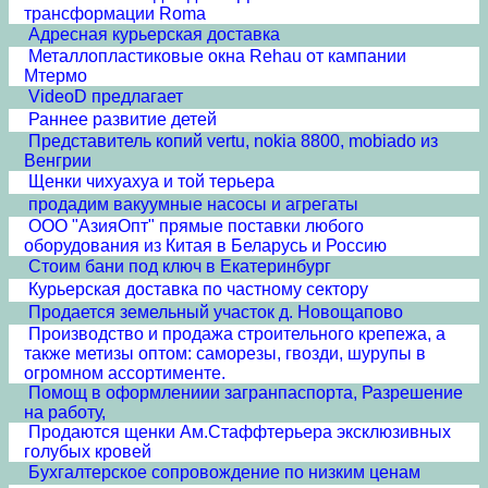
трансформации Roma
Адресная курьерская доставка
Металлопластиковые окна Rehau от кампании
Мтермо
VideoD предлагает
Раннее развитие детей
Представитель копий vertu, nokia 8800, mobiado из
Венгрии
Щенки чихуахуа и той терьера
продадим вакуумные насосы и агрегаты
ООО "АзияОпт" прямые поставки любого
оборудования из Китая в Беларусь и Россию
Стоим бани под ключ в Екатеринбург
Курьерская доставка по частному сектору
Продается земельный участок д. Новощапово
Производство и продажа строительного крепежа, а
также метизы оптом: саморезы, гвозди, шурупы в
огромном ассортименте.
Помощ в оформлениии загранпаспорта, Разрешение
на работу,
Продаются щенки Ам.Стаффтерьера эксклюзивных
голубых кровей
Бухгалтерское сопровождение по низким ценам