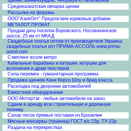
Щенки Зенненхундов, Чихуахуа и Папильонов
Среднеазиатская овчарка щенки
Рассылка на форумы
ООО"АзияОпт" Предлагаем кормовые добавки
МЕТАЛОТ ПРОКАТ
Продам дачу поселок Воровского, Носовихинское
шоссе, 25 км от МКАД
Свадебные платья оптом от производителя Украина
свадебные платья опт ПРИМА-АССОЛЬ www.prima-
assol.com
Сэмплинг возле метро
Кабельные барабаны и катушки, катушки для
волочения и драм твистеров
Сила перемен - гуманитарная программа
Продажа щенков Кане Корсо Шоу и брид класса
Раскладка под дворники автомобилей
Емкостное оборудование
ООО Мотортэк - любые автомобили на заказ.
Сдаем в аренду всю строительную и дорожную
технику.
Сахар песок прямые поставки из Бразилии
Мясные консервы (тушенка) ГОСТ в/с 23р, ТУ-22р
Раздача на перекрестках