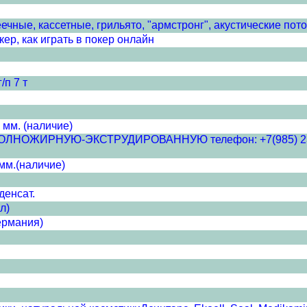
чные, кассетные, грильято, "армстронг", акустические пото
ер, как играть в покер онлайн
/п 7 т
 мм. (наличие)
ЖИРНУЮ-ЭКСТРУДИРОВАННУЮ телефон: +7(985) 233-52-8
мм.(наличие)
денсат.
л)
ермания)