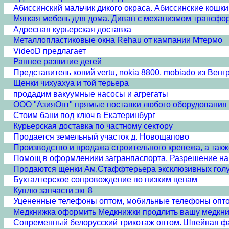
Абиссинский мальчик дикого окраса. Абиссинские кошки 
Мягкая мебель для дома. Диван с механизмом трансф
Адресная курьерская доставка
Металлопластиковые окна Rehau от кампании Мтермо
VideoD предлагает
Раннее развитие детей
Представитель копий vertu, nokia 8800, mobiado из Венг
Щенки чихуахуа и той терьера
продадим вакуумные насосы и агрегаты
ООО "АзияОпт" прямые поставки любого оборудования и
Стоим бани под ключ в Екатеринбург
Курьерская доставка по частному сектору
Продается земельный участок д. Новощапово
Производство и продажа строительного крепежа, а такж
Помощ в оформлениии загранпаспорта, Разрешение на 
Продаются щенки Ам.Стаффтерьера эксклюзивных гол
Бухгалтерское сопровождение по низким ценам
Куплю запчасти экг 8
Уцененные телефоны оптом, мобильные телефоны опто
Медкнижка оформить Медкнижки продлить вашу медкн
Современный белорусский трикотаж оптом. Швейная ф