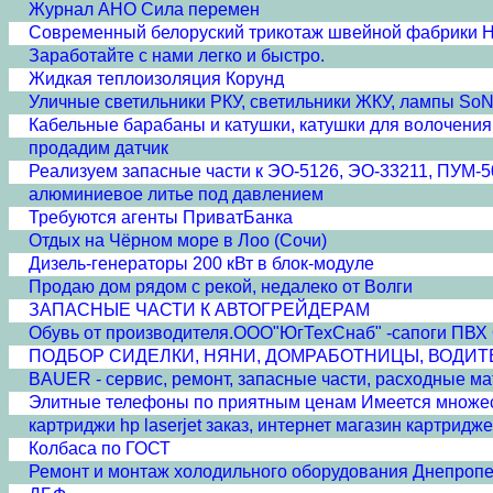
Журнал АНО Сила перемен
Современный белоруский трикотаж швейной фабрики 
Заработайте с нами легко и быстро.
Жидкая теплоизоляция Корунд
Уличные светильники РКУ, светильники ЖКУ, лампы SoN
Кабельные барабаны и катушки, катушки для волочения
продадим датчик
Реализуем запасные части к ЭО-5126, ЭО-33211, ПУМ-5
алюминиевое литье под давлением
Требуются агенты ПриватБанка
Отдых на Чёрном море в Лоо (Сочи)
Дизель-генераторы 200 кВт в блок-модуле
Продаю дом рядом с рекой, недалеко от Волги
ЗАПАСНЫЕ ЧАСТИ К АВТОГРЕЙДЕРАМ
Обувь от производителя.ООО"ЮгТехСнаб" -сапоги 
ПОДБОР СИДЕЛКИ, НЯНИ, ДОМРАБОТНИЦЫ, ВОДИТ
BAUER - сервис, ремонт, запасные части, расходные м
Элитные телефоны по приятным ценам Имеется множест
картриджи hp laserjet заказ, интернет магазин картридж
Колбаса по ГОСТ
Ремонт и монтаж холодильного оборудования Днепропе