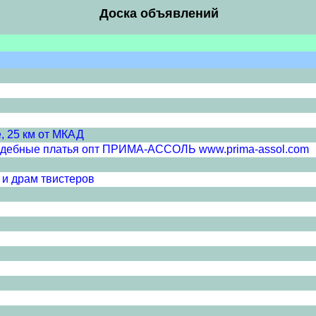
Доска объявлений
, 25 км от МКАД
вадебные платья опт ПРИМА-АССОЛЬ www.prima-assol.com
 и драм твистеров