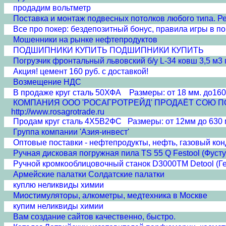
продадим вольтметр
Поставка и монтаж подвесных потолков любого типа. Рее
Все про покер: бездепозитный бонус, правила игры в пок
Мошенники на рынке нефтепродуктов
ПОДШИПНИКИ КУПИТЬ ПОДШИПНИКИ КУПИТЬ
Погрузчик фронтальный львовский б/у L-34 ковш 3,5 м3 г
Акция! цемент 160 руб. с доставкой!
Возмещение НДС
В продаже круг сталь 50ХФА Размеры: от 18 мм. до160
КОМПАНИЯ ООО 'РОСАГРОТРЕЙД' ПРОДАЁТ СОЮ ПОЛНО
http://www.rosagrotrade.ru
Продам круг сталь 4Х5В2ФС Размеры: от 12мм до 630 
Группа компании 'Азия-инвест'
Оптовые поставки - нефтепродукты, нефть, газовый кон
Ручная дисковая погружная пила TS 55 Q Festool (Фусту
Ручной кромкооблицовочный станок D3000TM Detool (Г
Армейские палатки Солдатские палатки
куплю неликвиды химии
Миостимуляторы, алкометры, медтехника в Москве
купим неликвиды химии
Вам создание сайтов качественно, быстро.