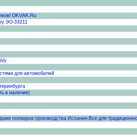
иков! OKVAK.Ru
ру ЭО-33211
б/у
стями для автомобилей
теринбурга
ь в наличие)
даже попкорна производства Испания.Все для традиционно