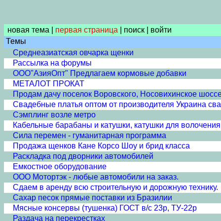
новая тема
|
первая страница
|
поиск
|
войти
Темы
Среднеазиатская овчарка щенки
Рассылка на форумы
ООО"АзияОпт" Предлагаем кормовые добавки
МЕТАЛОТ ПРОКАТ
Продам дачу поселок Воровского, Носовихинское шоссе
Свадебные платья оптом от производителя Украина с
Сэмплинг возле метро
Кабельные барабаны и катушки, катушки для волочения
Сила перемен - гуманитарная программа
Продажа щенков Кане Корсо Шоу и брид класса
Раскладка под дворники автомобилей
Емкостное оборудование
ООО Мотортэк - любые автомобили на заказ.
Сдаем в аренду всю строительную и дорожную технику.
Сахар песок прямые поставки из Бразилии
Мясные консервы (тушенка) ГОСТ в/с 23р, ТУ-22р
Раздача на перекрестках