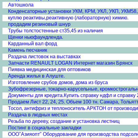
Автошкола
Конденсаторные установки УКМ, КРМ, УКЛ, УКП, УКМ58
куплю реактивы,реактивную (лабораторную) химию.
продадим резиновый шнур
Трубы толстостенные ст35,45 из наличия
Щенки ньюфаундленда.
Карданный вал форд
Камень песчаник
Раздача листовок на выставках
Запчасти RENAULT LOGAN Интернет магазин Брянск
Пиявка медицинская для оптовиков
Аренда жилья в Алуште.
Изготовление срубов домов, дома из бруса
Зубофрезерные, токарно-карусельные, кромкострогальны
Документы для кредита.Купить справку ндфл и справку 
Продаем Лист 22, 24, 25. Объем 100 тн. Самара, Тольятти
Тосол, антифриз и теплоноситель АРКТОН от производит
Раздача в людных местах
Резьба по дереву, создание и установка лестниц
Постинг в социальные закладки
ООО"Азияопт" Оборудование для производства подсол