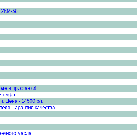
, УКМ-58
е и пр. станки!
2 ндфл.
. Цена - 14500 р/т.
еля. Гарантия качества.
нечного масла