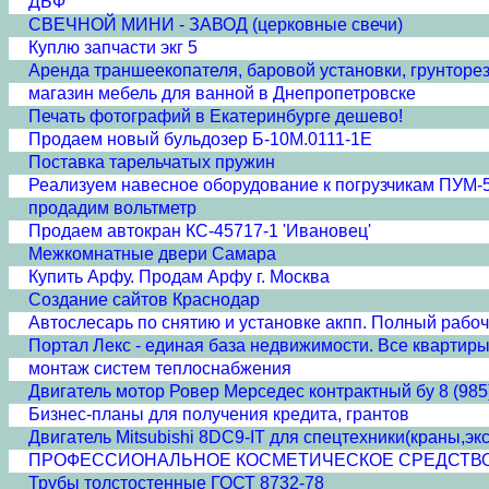
ДБФ
СВЕЧНОЙ МИНИ - ЗАВОД (церковные свечи)
Куплю запчасти экг 5
Аренда траншеекопателя, баровой установки, грунторе
магазин мебель для ванной в Днепропетровске
Печать фотографий в Екатеринбурге дешево!
Продаем новый бульдозер Б-10М.0111-1Е
Поставка тарельчатых пружин
Реализуем навесное оборудование к погрузчикам ПУМ-
продадим вольтметр
Продаем автокран КС-45717-1 'Ивановец'
Межкомнатные двери Cамара
Купить Арфу. Продам Арфу г. Москва
Создание сайтов Краснодар
Автослесарь по снятию и установке акпп. Полный рабочий
Портал Лекс - единая база недвижимости. Все квартиры
монтаж систем теплоснабжения
Двигатель мотор Ровер Мерседес контрактный бу 8 (985
Бизнес-планы для получения кредита, грантов
Двигатель Mitsubishi 8DC9-IT для спецтехники(краны,эк
ПРОФЕССИОНАЛЬНОЕ КОСМЕТИЧЕСКОЕ СРЕДСТВО 'ПЛА
Трубы толстостенные ГОСТ 8732-78