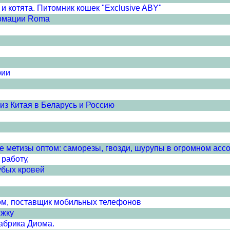
и котята. Питомник кошек "Exclusive ABY"
ормации Roma
рии
з Китая в Беларусь и Россию
е метизы оптом: саморезы, гвозди, шурупы в огромном асс
работу,
убых кровей
м, поставщик мобильных телефонов
ижку
абрика Диома.