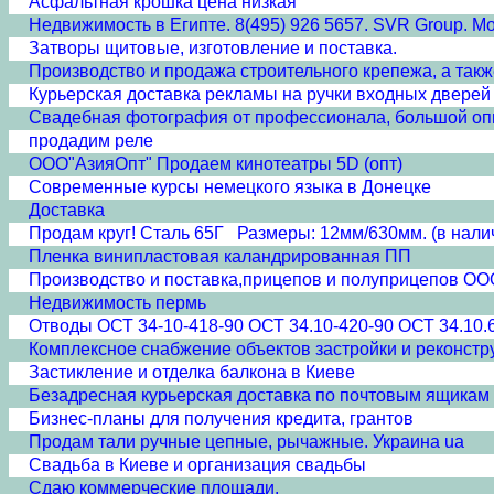
Асфальтная крошка цена низкая
Недвижимость в Египте. 8(495) 926 5657. SVR Group. Моск
Затворы щитовые, изготовление и поставка.
Производство и продажа строительного крепежа, а так
Курьерская доставка рекламы на ручки входных дверей
Свадебная фотография от профессионала, большой оп
продадим реле
ООО"АзияОпт" Продаем кинотеатры 5D (опт)
Современные курсы немецкого языка в Донецке
Доставка
Продам круг! Сталь 65Г Размеры: 12мм/630мм. (в нали
Пленка винипластовая каландрированная ПП
Производство и поставка,прицепов и полуприцепов ООО 
Недвижимость пермь
Отводы ОСТ 34-10-418-90 ОСТ 34.10-420-90 ОСТ 34.10.
Комплексное снабжение объектов застройки и реконстр
Застикление и отделка балкона в Киеве
Безадресная курьерская доставка по почтовым ящикам
Бизнес-планы для получения кредита, грантов
Продам тали ручные цепные, рычажные. Украина ua
Свадьба в Киеве и организация свадьбы
Сдаю коммерческие площади.