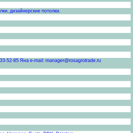
лки, дизайнерские потолки.
5 Яна e-mail: manager@rosagrotrade.ru