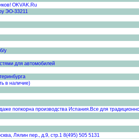
иков! OKVAK.Ru
ру ЭО-33211
б/у
стями для автомобилей
теринбурга
ь в наличие)
даже попкорна производства Испания.Все для традиционно
ва, Лялин пер., д.9, стр.1 8(495) 505 5131