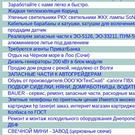
Заработайте с нами легко и быстро.
Жидкая теплоизоляция Корунд
Уличные светильники РКУ, светильники ЖКУ, лампы SoN
Кабельные барабаны и катушки, катушки для волочения
продадим датчик
Реализуем запасные части к ЭО-5126, ЭО-33211, ПУМ-5
алюминиевое литье под давлением
Требуются агенты ПриватБанка
Отдых на Чёрном море в Лоо (Сочи)
Дизель-генераторы 200 кВт в блок-модуле
Продаю дом рядом с рекой, недалеко от Волги
ЗАПАСНЫЕ ЧАСТИ К АВТОГРЕЙДЕРАМ
Обувь от производителя.ООО"ЮгТехСнаб" -сапоги 
ПОДБОР СИДЕЛКИ, НЯНИ, ДОМРАБОТНИЦЫ, ВОДИТ
BAUER - сервис, ремонт, запасные части, расходные м
Элитные телефоны по приятным ценам Имеется множест
картриджи hp laserjet заказ, интернет магазин картридж
Колбаса по ГОСТ
Ремонт и монтаж холодильного оборудования Днепропе
ДБФ
СВЕЧНОЙ МИНИ - ЗАВОД (церковные свечи)