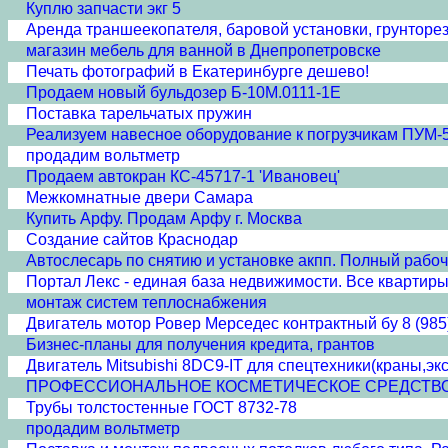
Куплю запчасти экг 5
Аренда траншеекопателя, баровой установки, грунторе
магазин мебель для ванной в Днепропетровске
Печать фотографий в Екатеринбурге дешево!
Продаем новый бульдозер Б-10М.0111-1Е
Поставка тарельчатых пружин
Реализуем навесное оборудование к погрузчикам ПУМ-
продадим вольтметр
Продаем автокран КС-45717-1 'Ивановец'
Межкомнатные двери Cамара
Купить Арфу. Продам Арфу г. Москва
Создание сайтов Краснодар
Автослесарь по снятию и установке акпп. Полный рабочий
Портал Лекс - единая база недвижимости. Все квартиры
монтаж систем теплоснабжения
Двигатель мотор Ровер Мерседес контрактный бу 8 (985
Бизнес-планы для получения кредита, грантов
Двигатель Mitsubishi 8DC9-IT для спецтехники(краны,эк
ПРОФЕССИОНАЛЬНОЕ КОСМЕТИЧЕСКОЕ СРЕДСТВО 'ПЛА
Трубы толстостенные ГОСТ 8732-78
продадим вольтметр