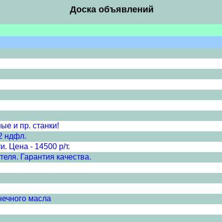
Доска объявлений
е и пр. станки!
2 ндфл.
. Цена - 14500 р/т.
еля. Гарантия качества.
нечного масла