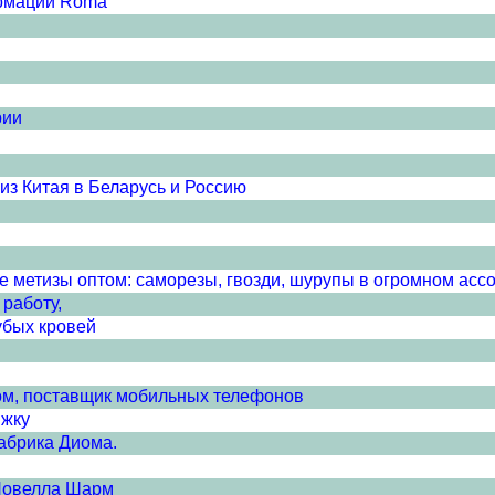
ормации Roma
рии
з Китая в Беларусь и Россию
е метизы оптом: саморезы, гвозди, шурупы в огромном асс
работу,
убых кровей
м, поставщик мобильных телефонов
ижку
абрика Диома.
Новелла Шарм