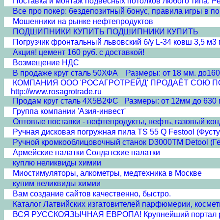
Поставка и монтаж подвесных потолков любого типа. Рее
Все про покер: бездепозитный бонус, правила игры в пок
Мошенники на рынке нефтепродуктов
ПОДШИПНИКИ КУПИТЬ ПОДШИПНИКИ КУПИТЬ
Погрузчик фронтальный львовский б/у L-34 ковш 3,5 м3 г
Акция! цемент 160 руб. с доставкой!
Возмещение НДС
В продаже круг сталь 50ХФА Размеры: от 18 мм. до160
КОМПАНИЯ ООО 'РОСАГРОТРЕЙД' ПРОДАЁТ СОЮ ПОЛНО
http://www.rosagrotrade.ru
Продам круг сталь 4Х5В2ФС Размеры: от 12мм до 630 
Группа компании 'Азия-инвест'
Оптовые поставки - нефтепродукты, нефть, газовый кон
Ручная дисковая погружная пила TS 55 Q Festool (Фусту
Ручной кромкооблицовочный станок D3000TM Detool (Г
Армейские палатки Солдатские палатки
куплю неликвиды химии
Миостимуляторы, алкометры, медтехника в Москве
купим неликвиды химии
Вам создание сайтов качественно, быстро.
Каталог Латвийских изгатовителей парфюмерии, косметик
ВСЯ РУССКОЯЗЫЧНАЯ ЕВРОПА! Крупнейший портал ру