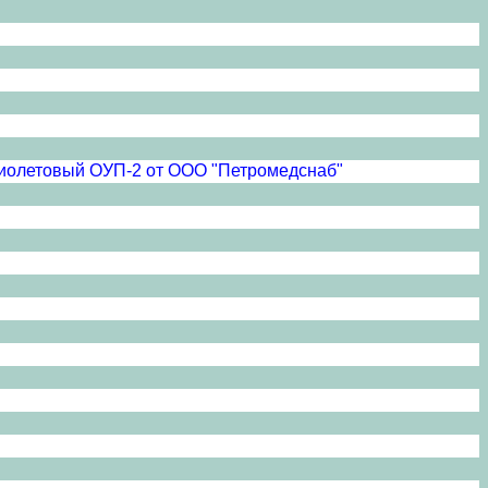
афиолетовый ОУП-2 от ООО "Петромедснаб"