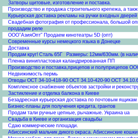
Затворы щитовые, изготовление и поставка.
Производство и продажа строительного крепежа, а так
Курьерская доставка рекламы на ручки входных дверей
Свадебная фотография от профессионала, большой оп
продадим реле
ООО"АзияОпт" Продаем кинотеатры 5D (опт)
Современные курсы немецкого языка в Донецке
Доставка
Продам круг! Сталь 65Г Размеры: 12мм/630мм. (в нали
Пленка винипластовая каландрированная ПП
Производство и поставка,прицепов и полуприцепов ООО 
Недвижимость пермь
Отводы ОСТ 34-10-418-90 ОСТ 34.10-420-90 ОСТ 34.10.
Комплексное снабжение объектов застройки и реконстр
Застикление и отделка балкона в Киеве
Безадресная курьерская доставка по почтовым ящикам
Бизнес-планы для получения кредита, грантов
Продам тали ручные цепные, рычажные. Украина ua
Свадьба в Киеве и организация свадьбы
Сдаю коммерческие площади.
Абиссинский мальчик дикого окраса. Абиссинские кошки 