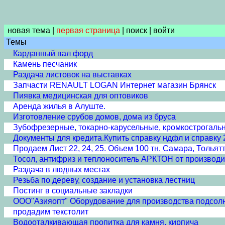
новая тема
|
первая страница
|
поиск
|
войти
Темы
Карданный вал форд
Камень песчаник
Раздача листовок на выставках
Запчасти RENAULT LOGAN Интернет магазин Брянск
Пиявка медицинская для оптовиков
Аренда жилья в Алуште.
Изготовление срубов домов, дома из бруса
Зубофрезерные, токарно-карусельные, кромкострогальны
Документы для кредита.Купить справку ндфл и справку 
Продаем Лист 22, 24, 25. Объем 100 тн. Самара, Тольятти
Тосол, антифриз и теплоноситель АРКТОН от производит
Раздача в людных местах
Резьба по дереву, создание и установка лестниц
Постинг в социальные закладки
ООО"Азияопт" Оборудование для производства подсол
продадим текстолит
Водооталкивающая пропитка для камня, кирпича