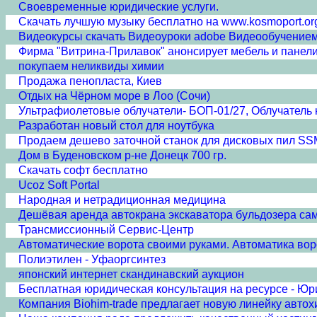
Своевременные юридические услуги.
Скачать лучшую музыку бесплатно на www.kosmoport.or
Видеокурсы скачать Видеоуроки adobe Видеообучение
Фирма "Витрина-Прилавок" анонсирует мебель и панели
покупаем неликвиды химии
Продажа пенопласта, Киев
Отдых на Чёрном море в Лоо (Сочи)
Ультрафиолетовые облучатели- БОП-01/27, Облучатель 
Разработан новый стол для ноутбука
Продаем дешево заточной станок для дисковых пил S
Дом в Буденовском р-не Донецк 700 гр.
Скачать софт бесплатно
Ucoz Soft Portal
Народная и нетрадиционная медицина
Дешёвая аренда автокрана экскаватора бульдозера с
Трансмиссионный Сервис-Центр
Автоматические ворота своими руками. Автоматика вор
Полиэтилен - Уфаоргсинтез
японский интернет скандинавский аукцион
Бесплатная юридическая консультация на ресурсе - Юр
Компания Biohim-trade предлагает новую линейку автох