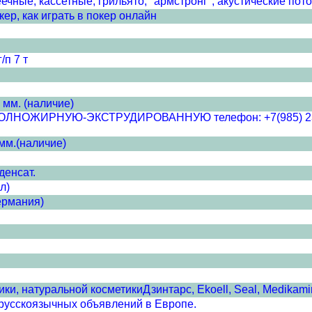
чные, кассетные, грильято, "армстронг", акустические пото
ер, как играть в покер онлайн
/п 7 т
 мм. (наличие)
ЖИРНУЮ-ЭКСТРУДИРОВАННУЮ телефон: +7(985) 233-52-8
мм.(наличие)
денсат.
л)
ермания)
и, натуральной косметикиДзинтарс, Ekoell, Seal, Medikamin
сскоязычных объявлений в Европе.