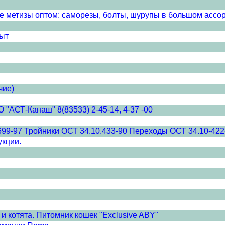
же метизы оптом: саморезы, болты, шурупы в большом ассо
ыт
чие)
"АСТ-Канаш" 8(83533) 2-45-14, 4-37 -00
699-97 Тройники ОСТ 34.10.433-90 Переходы ОСТ 34.10-422
укции.
и котята. Питомник кошек "Exclusive ABY"