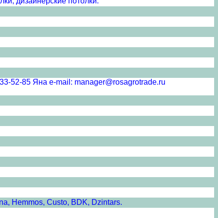
лки, дизайнерские потолки.
5 Яна e-mail: manager@rosagrotrade.ru
a, Hemmos, Custo, BDK, Dzintars.