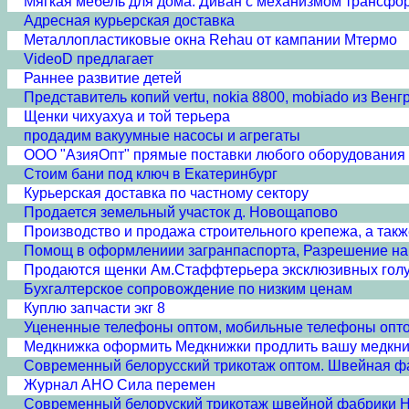
Мягкая мебель для дома. Диван с механизмом трансф
Адресная курьерская доставка
Металлопластиковые окна Rehau от кампании Мтермо
VideoD предлагает
Раннее развитие детей
Представитель копий vertu, nokia 8800, mobiado из Венг
Щенки чихуахуа и той терьера
продадим вакуумные насосы и агрегаты
ООО "АзияОпт" прямые поставки любого оборудования и
Стоим бани под ключ в Екатеринбург
Курьерская доставка по частному сектору
Продается земельный участок д. Новощапово
Производство и продажа строительного крепежа, а такж
Помощ в оформлениии загранпаспорта, Разрешение на 
Продаются щенки Ам.Стаффтерьера эксклюзивных гол
Бухгалтерское сопровождение по низким ценам
Куплю запчасти экг 8
Уцененные телефоны оптом, мобильные телефоны опто
Медкнижка оформить Медкнижки продлить вашу медкн
Современный белорусский трикотаж оптом. Швейная ф
Журнал АНО Сила перемен
Современный белоруский трикотаж швейной фабрики 