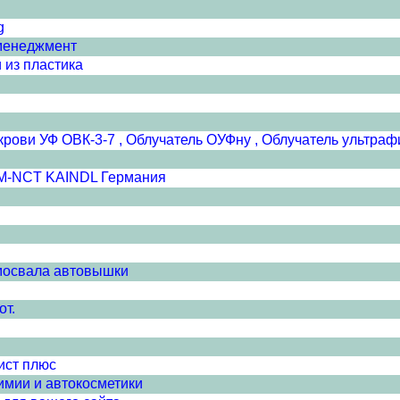
g
менеджмент
 из пластика
крови УФ ОВК-3-7 , Облучатель ОУФну , Облучатель ультр
SM-NCT KAINDL Германия
амосвала автовышки
от.
ист плюс
имии и автокосметики