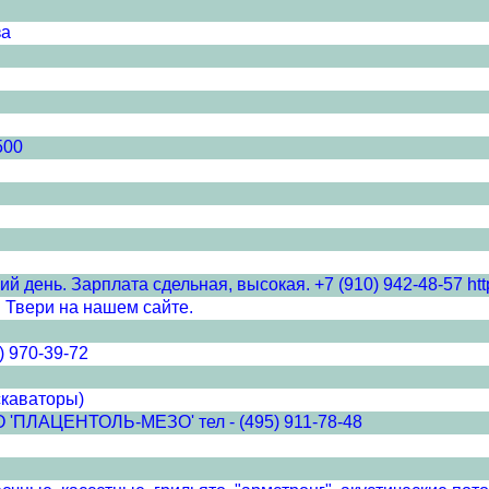
за
500
 день. Зарплата сдельная, высокая. +7 (910) 942-48-57 http
 Твери на нашем сайте.
) 970-39-72
скаваторы)
ЦЕНТОЛЬ-МЕЗО' тел - (495) 911-78-48