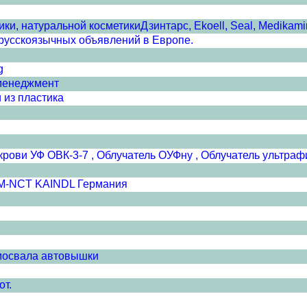
и, натуральной косметикиДзинтарс, Ekoell, Seal, Medikamin
сскоязычных объявлений в Европе.
g
менеджмент
 из пластика
крови УФ ОВК-3-7 , Облучатель ОУФну , Облучатель ультр
SM-NCT KAINDL Германия
амосвала автовышки
от.