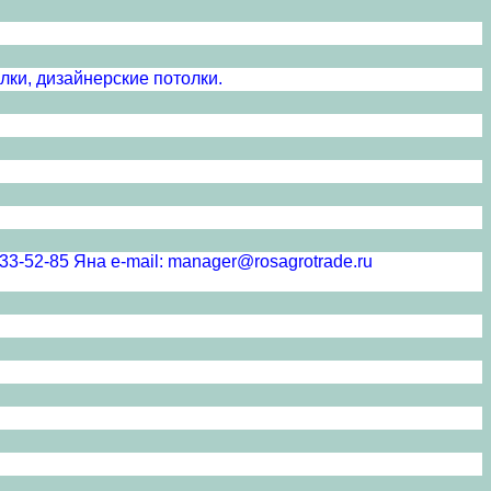
лки, дизайнерские потолки.
5 Яна e-mail: manager@rosagrotrade.ru