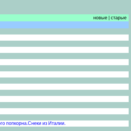
новые
|
старые
го попкорна.Снеки из Италии.