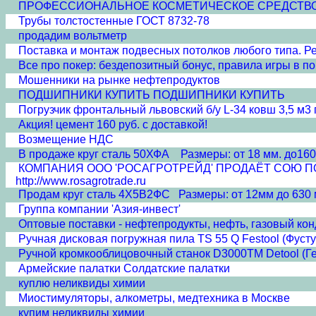
ПРОФЕССИОНАЛЬНОЕ КОСМЕТИЧЕСКОЕ СРЕДСТВО 'ПЛА
Трубы толстостенные ГОСТ 8732-78
продадим вольтметр
Поставка и монтаж подвесных потолков любого типа. Рее
Все про покер: бездепозитный бонус, правила игры в пок
Мошенники на рынке нефтепродуктов
ПОДШИПНИКИ КУПИТЬ ПОДШИПНИКИ КУПИТЬ
Погрузчик фронтальный львовский б/у L-34 ковш 3,5 м3 г
Акция! цемент 160 руб. с доставкой!
Возмещение НДС
В продаже круг сталь 50ХФА Размеры: от 18 мм. до160
КОМПАНИЯ ООО 'РОСАГРОТРЕЙД' ПРОДАЁТ СОЮ ПОЛНО
http://www.rosagrotrade.ru
Продам круг сталь 4Х5В2ФС Размеры: от 12мм до 630 
Группа компании 'Азия-инвест'
Оптовые поставки - нефтепродукты, нефть, газовый кон
Ручная дисковая погружная пила TS 55 Q Festool (Фусту
Ручной кромкооблицовочный станок D3000TM Detool (Г
Армейские палатки Солдатские палатки
куплю неликвиды химии
Миостимуляторы, алкометры, медтехника в Москве
купим неликвиды химии