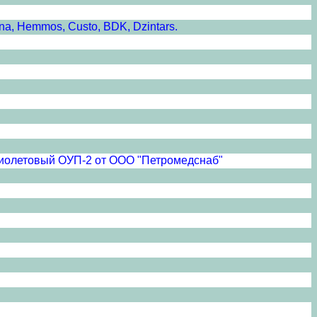
a, Hemmos, Custo, BDK, Dzintars.
афиолетовый ОУП-2 от ООО "Петромедснаб"