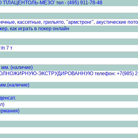
ЦЕНТОЛЬ-МЕЗО' тел - (495) 911-78-48
чные, кассетные, грильято, "армстронг", акустические пото
ер, как играть в покер онлайн
/п 7 т
 мм. (наличие)
ЖИРНУЮ-ЭКСТРУДИРОВАННУЮ телефон: +7(985) 233-52-8
мм.(наличие)
денсат.
л)
ермания)