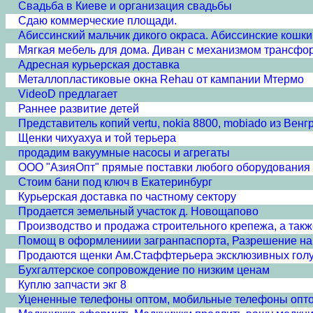
Свадьба в Киеве и организация свадьбы
Сдаю коммерческие площади.
Абиссинский мальчик дикого окраса. Абиссинские кошки 
Мягкая мебель для дома. Диван с механизмом трансф
Адресная курьерская доставка
Металлопластиковые окна Rehau от кампании Мтермо
VideoD предлагает
Раннее развитие детей
Представитель копий vertu, nokia 8800, mobiado из Венг
Щенки чихуахуа и той терьера
продадим вакуумные насосы и агрегаты
ООО "АзияОпт" прямые поставки любого оборудования и
Стоим бани под ключ в Екатеринбург
Курьерская доставка по частному сектору
Продается земельный участок д. Новощапово
Производство и продажа строительного крепежа, а такж
Помощ в оформлениии загранпаспорта, Разрешение на 
Продаются щенки Ам.Стаффтерьера эксклюзивных гол
Бухгалтерское сопровождение по низким ценам
Куплю запчасти экг 8
Уцененные телефоны оптом, мобильные телефоны опто