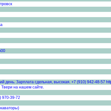
тровск
за
500
 день. Зарплата сдельная, высокая. +7 (910) 942-48-57 http
 Твери на нашем сайте.
) 970-39-72
скаваторы)