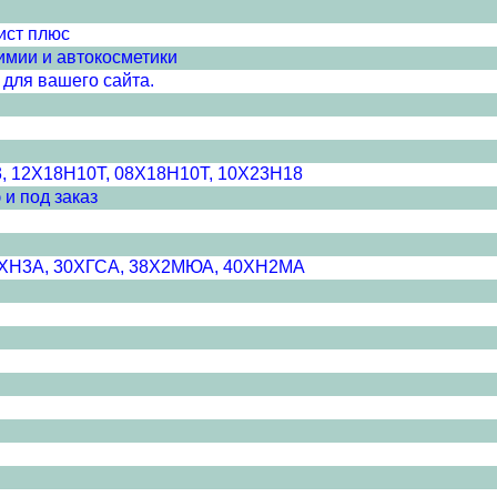
ист плюс
имии и автокосметики
для вашего сайта.
3, 12Х18Н10Т, 08Х18Н10Т, 10Х23Н18
 и под заказ
20ХН3А, 30ХГСА, 38Х2МЮА, 40ХН2МА