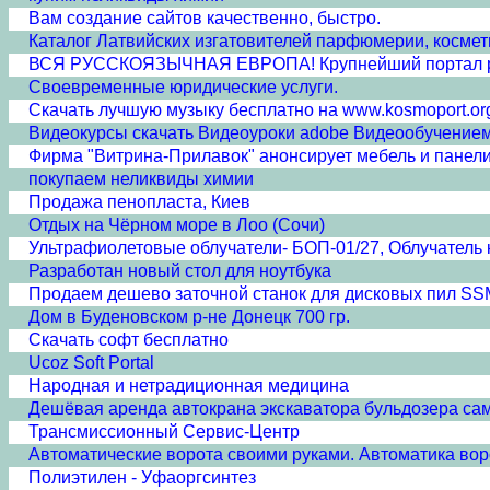
Вам создание сайтов качественно, быстро.
Каталог Латвийских изгатовителей парфюмерии, косметик
ВСЯ РУССКОЯЗЫЧНАЯ ЕВРОПА! Крупнейший портал ру
Своевременные юридические услуги.
Скачать лучшую музыку бесплатно на www.kosmoport.or
Видеокурсы скачать Видеоуроки adobe Видеообучение
Фирма "Витрина-Прилавок" анонсирует мебель и панели
покупаем неликвиды химии
Продажа пенопласта, Киев
Отдых на Чёрном море в Лоо (Сочи)
Ультрафиолетовые облучатели- БОП-01/27, Облучатель 
Разработан новый стол для ноутбука
Продаем дешево заточной станок для дисковых пил S
Дом в Буденовском р-не Донецк 700 гр.
Скачать софт бесплатно
Ucoz Soft Portal
Народная и нетрадиционная медицина
Дешёвая аренда автокрана экскаватора бульдозера с
Трансмиссионный Сервис-Центр
Автоматические ворота своими руками. Автоматика вор
Полиэтилен - Уфаоргсинтез