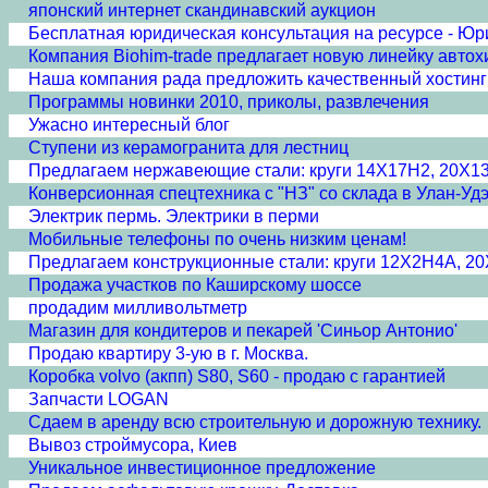
японский интернет скандинавский аукцион
Бесплатная юридическая консультация на ресурсе - Юр
Компания Biohim-trade предлагает новую линейку автох
Наша компания рада предложить качественный хостинг 
Программы новинки 2010, приколы, развлечения
Ужасно интересный блог
Ступени из керамогранита для лестниц
Предлагаем нержавеющие стали: круги 14Х17Н2, 20Х1
Конверсионная спецтехника с "НЗ" со склада в Улан-Удэ
Электрик пермь. Электрики в перми
Мобильные телефоны по очень низким ценам!
Предлагаем конструкционные стали: круги 12Х2Н4А, 
Продажа участков по Каширскому шоссе
продадим милливольтметр
Магазин для кондитеров и пекарей 'Синьор Антонио'
Продаю квартиру 3-ую в г. Москва.
Коробка volvo (акпп) S80, S60 - продаю с гарантией
Запчасти LOGAN
Сдаем в аренду всю строительную и дорожную технику.
Вывоз строймусора, Киев
Уникальное инвестиционное предложение