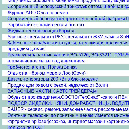
Медкнижка оформить Медкнижки продлить вашу медкн
Современный белорусский трикотаж оптом. Швейная ф
Журнал АНО Сила перемен
Современный белоруский трикотаж швейной фабрики 
Заработайте с нами легко и быстро.
Жидкая теплоизоляция Корунд
Уличные светильники РКУ, светильники ЖКУ, лампы SoN
Кабельные барабаны и катушки, катушки для волочения
продадим датчик
Реализуем запасные части к ЭО-5126, ЭО-33211, ПУМ-5
алюминиевое литье под давлением
Требуются агенты ПриватБанка
Отдых на Чёрном море в Лоо (Сочи)
Дизель-генераторы 200 кВт в блок-модуле
Продаю дом рядом с рекой, недалеко от Волги
ЗАПАСНЫЕ ЧАСТИ К АВТОГРЕЙДЕРАМ
Обувь от производителя.ООО"ЮгТехСнаб" -сапоги 
ПОДБОР СИДЕЛКИ, НЯНИ, ДОМРАБОТНИЦЫ, ВОДИТ
BAUER - сервис, ремонт, запасные части, расходные м
Элитные телефоны по приятным ценам Имеется множест
картриджи hp laserjet заказ, интернет магазин картридж
Колбаса по ГОСТ