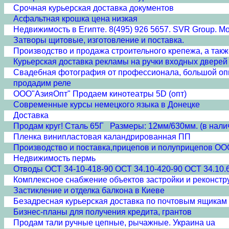
Срочная курьерская доставка документов
Асфальтная крошка цена низкая
Недвижимость в Египте. 8(495) 926 5657. SVR Group. Моск
Затворы щитовые, изготовление и поставка.
Производство и продажа строительного крепежа, а так
Курьерская доставка рекламы на ручки входных дверей
Свадебная фотография от профессионала, большой оп
продадим реле
ООО"АзияОпт" Продаем кинотеатры 5D (опт)
Современные курсы немецкого языка в Донецке
Доставка
Продам круг! Сталь 65Г Размеры: 12мм/630мм. (в нали
Пленка винипластовая каландрированная ПП
Производство и поставка,прицепов и полуприцепов ООО 
Недвижимость пермь
Отводы ОСТ 34-10-418-90 ОСТ 34.10-420-90 ОСТ 34.10.
Комплексное снабжение объектов застройки и реконстр
Застикление и отделка балкона в Киеве
Безадресная курьерская доставка по почтовым ящикам
Бизнес-планы для получения кредита, грантов
Продам тали ручные цепные, рычажные. Украина ua