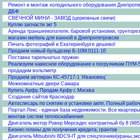
Ремонт и монтаж холодильного оборудования Днепропе
ДБФ
СВЕЧНОЙ МИНИ - ЗАВОД (церковные свечи)
Куплю запчасти экг 5
Аренда траншеекопателя, баровой установки, грунторе
магазин мебель для ванной в Днепропетровске
Печать фотографий в Екатеринбурге дешево!
Продаем новый бульдозер Б-10М.0111-1Е
Поставка тарельчатых пружин
Реализуем навесное оборудование к погрузчикам ПУМ-
продадим вольтметр
Продаем автокран КС-45717-1 'Ивановец'
Межкомнатные двери Cамара
Купить Арфу. Продам Арфу г. Москва
Создание сайтов Краснодар
Автослесарь по снятию и установке акпп. Полный рабочий
Портал Лекс - единая база недвижимости. Все квартиры
монтаж систем теплоснабжения
Двигатель мотор Ровер Мерседес контрактный бу 8 (985
Бизнес-планы для получения кредита, грантов
Двигатель Mitsubishi 8DC9-IT для спецтехники(краны,эк