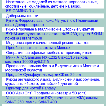
Изготовление медалей из металла: корпоративные,
спортивные, юбилейные, детские на заказ.
ES-GAMING.RU
Добермана щенки
Купить Ферросплавы, Кокс, Чугун, Люк, Плавиковый
шпат Днепропетровск
гибкие прочные металлические шторные укрытия
5ХНМ инструментальная сталь Ф25-230, круг ст 5ХНМ
поковка | uraltermo.ru
Модернизация и качественный ремонт станков.
Преобразователи частоты в Минске
Оперативная офисная мебель от производителя
Мини АТС Samsung NX-1232 8 вход/16 выход,
комплект 10000 руб.СПб
Профессиональная Фото и Видеосъемка в Москве и
Московской области!
Продаём Сульфоуголь марки СК по 29 р.кг
Курсы английского языка, английский язык обучение,
курсы английского, английский для детей
Принтер для ногтей Fantasy
ООО"АзияОпт" Продаем кинотеатры 5D (опт)
Уличные светильники РКУ, светильники ЖКУ, лампы
SoN-T 250, лампы SoN-T 400