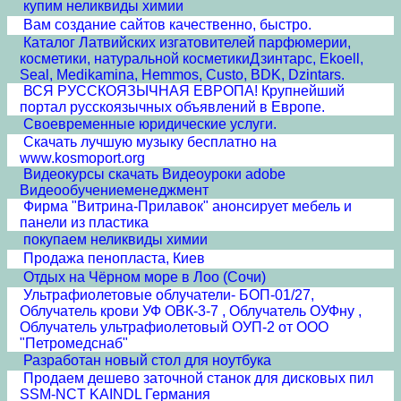
купим неликвиды химии
Вам создание сайтов качественно, быстро.
Каталог Латвийских изгатовителей парфюмерии,
косметики, натуральной косметикиДзинтарс, Ekoell,
Seal, Medikamina, Hemmos, Custo, BDK, Dzintars.
ВСЯ РУССКОЯЗЫЧНАЯ ЕВРОПА! Крупнейший
портал русскоязычных объявлений в Европе.
Своевременные юридические услуги.
Скачать лучшую музыку бесплатно на
www.kosmoport.org
Видеокурсы скачать Видеоуроки adobe
Видеообучениеменеджмент
Фирма "Витрина-Прилавок" анонсирует мебель и
панели из пластика
покупаем неликвиды химии
Продажа пенопласта, Киев
Отдых на Чёрном море в Лоо (Сочи)
Ультрафиолетовые облучатели- БОП-01/27,
Облучатель крови УФ ОВК-3-7 , Облучатель ОУФну ,
Облучатель ультрафиолетовый ОУП-2 от ООО
"Петромедснаб"
Разработан новый стол для ноутбука
Продаем дешево заточной станок для дисковых пил
SSM-NCT KAINDL Германия