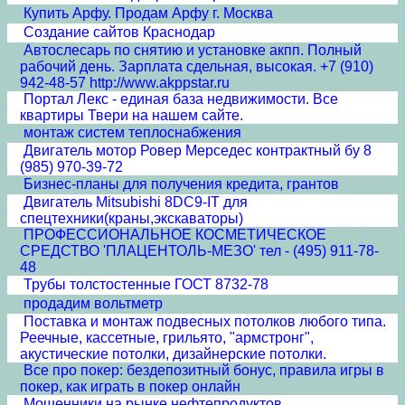
Купить Арфу. Продам Арфу г. Москва
Создание сайтов Краснодар
Автослесарь по снятию и установке акпп. Полный
рабочий день. Зарплата сдельная, высокая. +7 (910)
942-48-57 http://www.akppstar.ru
Портал Лекс - единая база недвижимости. Все
квартиры Твери на нашем сайте.
монтаж систем теплоснабжения
Двигатель мотор Ровер Мерседес контрактный бу 8
(985) 970-39-72
Бизнес-планы для получения кредита, грантов
Двигатель Mitsubishi 8DC9-IT для
спецтехники(краны,экскаваторы)
ПРОФЕССИОНАЛЬНОЕ КОСМЕТИЧЕСКОЕ
СРЕДСТВО 'ПЛАЦЕНТОЛЬ-МЕЗО' тел - (495) 911-78-
48
Трубы толстостенные ГОСТ 8732-78
продадим вольтметр
Поставка и монтаж подвесных потолков любого типа.
Реечные, кассетные, грильято, "армстронг",
акустические потолки, дизайнерские потолки.
Все про покер: бездепозитный бонус, правила игры в
покер, как играть в покер онлайн
Мошенники на рынке нефтепродуктов