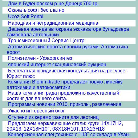
Дом в Буденовском р-не Донецк 700 гр.
Скачать софт бесплатно
Ucoz Soft Portal
Народная и нетрадиционная медицина
Дешёвая аренда автокрана экскаватора бульдозера
самосвала автовышки
Трансмиссионный Сервис-Центр
Автоматические ворота своими руками. Автоматика
ворот.
Полиэтилен - Уфаоргсинтез
японский интернет скандинавский аукцион
Бесплатная юридическая консультация на ресурсе -
Юрист плюс
Компания Biohim-trade предлагает новую линейку
автохимии и автокосметики
Наша компания рада предложить качественный
хостинг для вашего сайта.
Программы новинки 2010, приколы, развлечения
Ужасно интересный блог
Ступени из керамогранита для лестниц
Предлагаем нержавеющие стали: круги 14Х17Н2,
20Х13, 12Х18Н10Т, 08Х18Н10Т, 10Х23Н18
Конверсионная спецтехника с "НЗ" со склада в Улан-