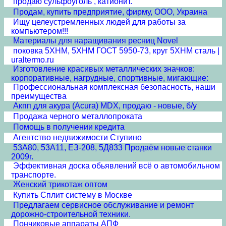
продаю сульфоуголь , катионит.
Продам, купить предприятие, фирму, ООО, Украина
Ищу целеустремленных людей для работы за
компьютером!!!
Материалы для наращивания ресниц Novel
поковка 5ХНМ, 5ХНМ ГОСТ 5950-73, круг 5ХНМ сталь |
uraltermo.ru
Изготовление красивых металлических значков:
корпоративные, нагрудные, спортивные, мигающие:
Профессиональная комплексная безопасность, наши
преимущества
Акпп для акура (Acura) MDX, продаю - новые, б/у
Продажа черного металлопроката
Помощь в получении кредита
Агентство недвижимости Ступино
53А80, 53А11, ЕЗ-208, 5Д833 Продаём новые станки
2009г.
Эффективная доска обьявлений всё о автомобильном
транспорте.
Женский трикотаж оптом
Купить Сплит систему в Москве
Предлагаем сервисное обслуживание и ремонт
дорожно-строительной техники.
Пончиковые аппараты АПФ