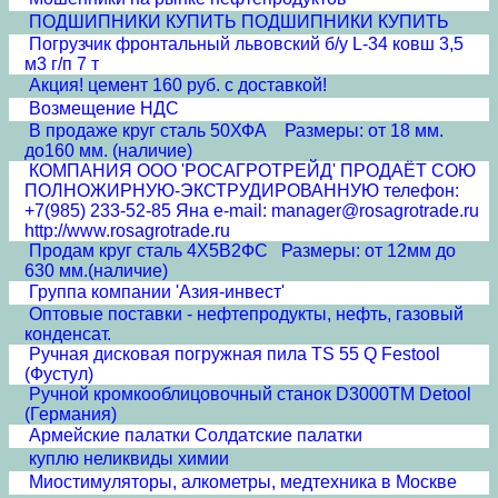
ПОДШИПНИКИ КУПИТЬ ПОДШИПНИКИ КУПИТЬ
Погрузчик фронтальный львовский б/у L-34 ковш 3,5
м3 г/п 7 т
Акция! цемент 160 руб. с доставкой!
Возмещение НДС
В продаже круг сталь 50ХФА Размеры: от 18 мм.
до160 мм. (наличие)
КОМПАНИЯ ООО 'РОСАГРОТРЕЙД' ПРОДАЁТ СОЮ
ПОЛНОЖИРНУЮ-ЭКСТРУДИРОВАННУЮ телефон:
+7(985) 233-52-85 Яна e-mail: manager@rosagrotrade.ru
http://www.rosagrotrade.ru
Продам круг сталь 4Х5В2ФС Размеры: от 12мм до
630 мм.(наличие)
Группа компании 'Азия-инвест'
Оптовые поставки - нефтепродукты, нефть, газовый
конденсат.
Ручная дисковая погружная пила TS 55 Q Festool
(Фустул)
Ручной кромкооблицовочный станок D3000TM Detool
(Германия)
Армейские палатки Солдатские палатки
куплю неликвиды химии
Миостимуляторы, алкометры, медтехника в Москве