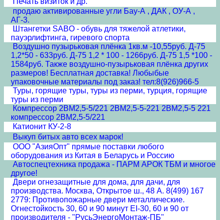
Печать визиток и др.
продаю активированные угли Бау-А , ДАК , ОУ-А ,
АГ-3.
Штангетки SABO - обувь для тяжелой атлетики,
пауэрлифтинга, гиревого спорта
Воздушно пузырьковая плёнка 1кв.м -10,55руб. Д-75
1,2*50 - 633руб. Д-75 1,2 * 100 - 1266руб. Д-75 1,5 *100 -
1584руб. Также воздушно-пузырьковая плёнка других
размеров! Бесплатная доставка! Любыбые
упаковочные материалы под заказ! тел:8(926)966-5
Туры, горящие туры, туры из перми, турция, горящие
туры из перми
Компрессор 2ВМ2,5-5/221 2ВМ2,5-5-221 2ВМ2,5-5 221
компрессор 2ВМ2,5-5/221
Катионит КУ-2-8
Выкуп битых авто всех марок!
ООО "АзияОпт" прямые поставки любого
оборудования из Китая в Беларусь и Россию
Автоспецтехника продажа - ПАРМ АРОК ТБМ и многое
другое!
Двери огнезащитные для дома, для дачи, для
производства. Москва, Открытое ш., 48 А. 8(499) 167
2779: Противопожарные двери металлические.
Огнестойкость 30, 60 и 90 минут EI-30, 60 и 90 от
производителя - "РусьЭнергоМонтаж-ПБ"