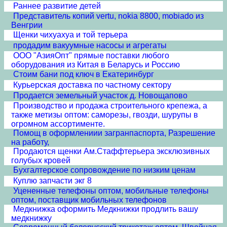
Раннее развитие детей
Представитель копий vertu, nokia 8800, mobiado из
Венгрии
Щенки чихуахуа и той терьера
продадим вакуумные насосы и агрегаты
ООО "АзияОпт" прямые поставки любого
оборудования из Китая в Беларусь и Россию
Стоим бани под ключ в Екатеринбург
Курьерская доставка по частному сектору
Продается земельный участок д. Новощапово
Производство и продажа строительного крепежа, а
также метизы оптом: саморезы, гвозди, шурупы в
огромном ассортименте.
Помощ в оформлениии загранпаспорта, Разрешение
на работу,
Продаются щенки Ам.Стаффтерьера эксклюзивных
голубых кровей
Бухгалтерское сопровождение по низким ценам
Куплю запчасти экг 8
Уцененные телефоны оптом, мобильные телефоны
оптом, поставщик мобильных телефонов
Медкнижка оформить Медкнижки продлить вашу
медкнижку