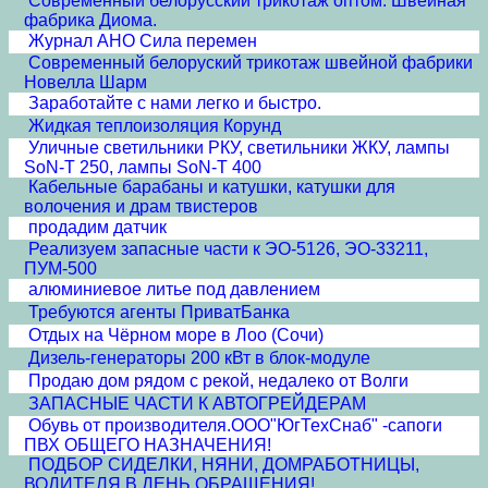
Современный белорусский трикотаж оптом. Швейная
фабрика Диома.
Журнал АНО Сила перемен
Современный белоруский трикотаж швейной фабрики
Новелла Шарм
Заработайте с нами легко и быстро.
Жидкая теплоизоляция Корунд
Уличные светильники РКУ, светильники ЖКУ, лампы
SoN-T 250, лампы SoN-T 400
Кабельные барабаны и катушки, катушки для
волочения и драм твистеров
продадим датчик
Реализуем запасные части к ЭО-5126, ЭО-33211,
ПУМ-500
алюминиевое литье под давлением
Требуются агенты ПриватБанка
Отдых на Чёрном море в Лоо (Сочи)
Дизель-генераторы 200 кВт в блок-модуле
Продаю дом рядом с рекой, недалеко от Волги
ЗАПАСНЫЕ ЧАСТИ К АВТОГРЕЙДЕРАМ
Обувь от производителя.ООО"ЮгТехСнаб" -сапоги
ПВХ ОБЩЕГО НАЗНАЧЕНИЯ!
ПОДБОР СИДЕЛКИ, НЯНИ, ДОМРАБОТНИЦЫ,
ВОДИТЕЛЯ В ДЕНЬ ОБРАЩЕНИЯ!