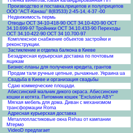
Пленка винипластовая каландрированная ПП
Производство и поставка,прицепов и полуприцепов
ООО "АСТ-Канаш" 8(83533) 2-45-14, 4-37 -00
Недвижимость пермь
Отводы ОСТ 34-10-418-90 ОСТ 34.10-420-90 ОСТ
34.10.699-97 Тройники ОСТ 34.10.433-90 Переходы
ОСТ 34.10-422-90 ОСТ 34 10.700-97
Комплексное снабжение объектов застройки и
реконструкции.
Застикление и отделка балкона в Киеве
Безадресная курьерская доставка по почтовым
ящикам
Бизнес-планы для получения кредита, грантов
Продам тали ручные цепные, рычажные. Украина ua
Свадьба в Киеве и организация свадьбы
Сдаю коммерческие площади.
Абиссинский мальчик дикого окраса. Абиссинские
кошки и котята. Питомник кошек "Exclusive ABY"
Мягкая мебель для дома. Диван с механизмом
трансформации Roma
Адресная курьерская доставка
Металлопластиковые окна Rehau от кампании
Мтермо
VideoD предлагает