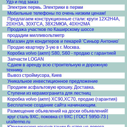
Удэ и под заказ
Электрик пермь. Электрики в перми
Мобильные телефоны по очень низким ценам!
Предлагаем конструкционные стали: круги 12Х2Н4А,
20ХН3А, 30ХГСА, 38Х2МЮА, 40ХН2МА
Продажа участков по Каширскому шоссе
продадим милливольтметр
Магазин для кондитеров и пекарей 'Синьор Антонио'
Продаю квартиру 3-ую в г. Москва.
Коробка volvo (акпп) S80, S60 - продаю с гарантией
Запчасти LOGAN
Сдаем в аренду всю строительную и дорожную
технику.
Вывоз строймусора, Киев
Уникальное инвестиционное предложение
Продаем асфальтовую крошку. Доставка.
Ступени из керамогранита для лестниц
Коробка volvo (акпп) XC90,XC70, продаю (гарантия)
Бесплатное создание сайта начинающим.
Размещение объявлений на доски объявлений!
круг сталь 9ХС, поковка ст 9ХС | ГОСТ 5950-73 |
uraltermo.ru
Юридические консультации быстро не дорого