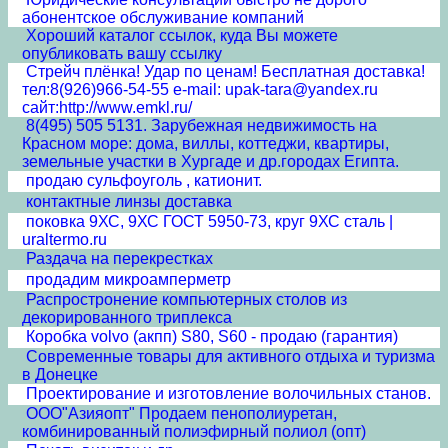
абонентское обслуживание компаний
Хороший каталог ссылок, куда Вы можете
опубликовать вашу ссылку
Стрейч плёнка! Удар по ценам! Бесплатная доставка!
тел:8(926)966-54-55 e-mail: upak-tara@yandex.ru
сайт:http://www.emkl.ru/
8(495) 505 5131. Зарубежная недвижимость на
Красном море: дома, виллы, коттеджи, квартиры,
земельные участки в Хургаде и др.городах Египта.
продаю сульфоуголь , катионит.
контактные линзы доставка
поковка 9ХС, 9ХС ГОСТ 5950-73, круг 9ХС сталь |
uraltermo.ru
Раздача на перекрестках
продадим микроамперметр
Распростронение компьютерных столов из
декорированного триплекса
Коробка volvo (акпп) S80, S60 - продаю (гарантия)
Современные товары для активного отдыха и туризма
в Донецке
Проектирование и изготовление волочильных станов.
ООО"Азияопт" Продаем пенополиуретан,
комбинированный полиэфирный полиол (опт)