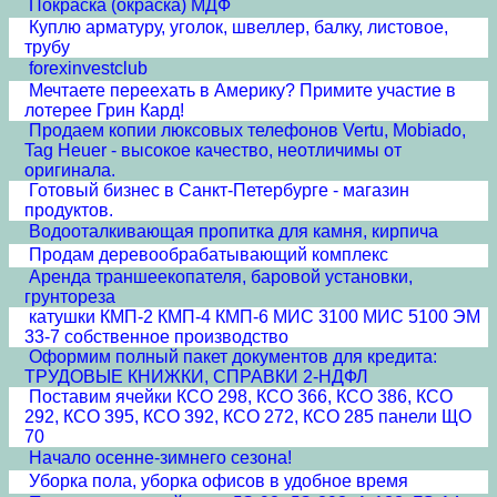
Покраска (окраска) МДФ
Куплю арматуру, уголок, швеллер, балку, листовое,
трубу
forexinvestclub
Мечтаете переехать в Америку? Примите участие в
лотерее Грин Кард!
Продаем копии люксовых телефонов Vertu, Mobiado,
Tag Heuer - высокое качество, неотличимы от
оригинала.
Готовый бизнес в Санкт-Петербурге - магазин
продуктов.
Водооталкивающая пропитка для камня, кирпича
Продам деревообрабатывающий комплекс
Аренда траншеекопателя, баровой установки,
грунтореза
катушки КМП-2 КМП-4 КМП-6 МИС 3100 МИС 5100 ЭМ
33-7 собственное производство
Оформим полный пакет документов для кредита:
ТРУДОВЫЕ КНИЖКИ, СПРАВКИ 2-НДФЛ
Поставим ячейки КСО 298, КСО 366, КСО 386, КСО
292, КСО 395, КСО 392, КСО 272, КСО 285 панели ЩО
70
Начало осенне-зимнего сезона!
Уборка пола, уборка офисов в удобное время