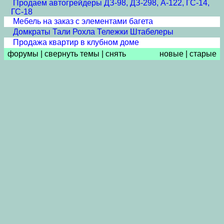
Продаем автогрейдеры ДЗ-98, ДЗ-298, А-122, ГС-14,
ГС-18
Мебель на заказ с элементами багета
Домкраты Тали Рохла Тележки Штабелеры
Продажа квартир в клубном доме
форумы
|
свернуть темы
|
снять
новые
|
старые