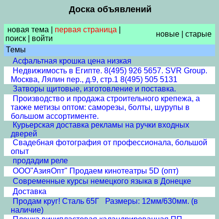
Доска объявлений
новая тема
|
первая страница
|
новые
|
старые
поиск
|
войти
Темы
Асфальтная крошка цена низкая
Недвижимость в Египте. 8(495) 926 5657. SVR Group.
Москва, Лялин пер., д.9, стр.1 8(495) 505 5131
Затворы щитовые, изготовление и поставка.
Производство и продажа строительного крепежа, а
также метизы оптом: саморезы, болты, шурупы в
большом ассортименте.
Курьерская доставка рекламы на ручки входных
дверей
Свадебная фотография от профессионала, большой
опыт
продадим реле
ООО"АзияОпт" Продаем кинотеатры 5D (опт)
Современные курсы немецкого языка в Донецке
Доставка
Продам круг! Сталь 65Г Размеры: 12мм/630мм. (в
наличие)