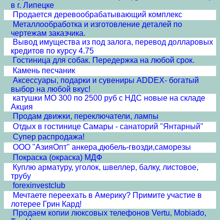
в г. Липецке
Продается деревообрабатывающий комплекс
Металлообработка и изготовление деталей по
чертежам заказчика.
Вывод имущества из под залога, перевод долларовых
кредитов по курсу 4.75
Гостиница для собак. Передержка на любой срок.
Камень песчаник
Аксессуары, подарки и сувениры ADDEX- богатый
выбор на любой вкус!
катушки МО 300 по 2500 руб с НДС новые на складе
Акция
Продам движки, переключатели, лампы
Отдых в гостинице Самары - санаторий "Янтарный"
Супер распродажа!
ООО "АзияОпт" анкера,дюбель-гвозди,саморезы
Покраска (окраска) МДФ
Куплю арматуру, уголок, швеллер, балку, листовое,
трубу
forexinvestclub
Мечтаете переехать в Америку? Примите участие в
лотерее Грин Кард!
Продаем копии люксовых телефонов Vertu, Mobiado,