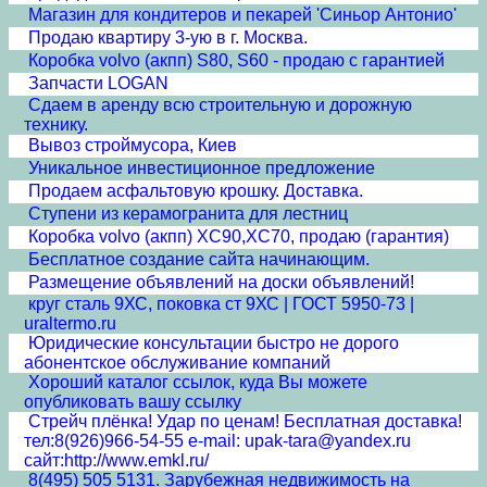
Магазин для кондитеров и пекарей 'Синьор Антонио'
Продаю квартиру 3-ую в г. Москва.
Коробка volvo (акпп) S80, S60 - продаю с гарантией
Запчасти LOGAN
Сдаем в аренду всю строительную и дорожную
технику.
Вывоз строймусора, Киев
Уникальное инвестиционное предложение
Продаем асфальтовую крошку. Доставка.
Ступени из керамогранита для лестниц
Коробка volvo (акпп) XC90,XC70, продаю (гарантия)
Бесплатное создание сайта начинающим.
Размещение объявлений на доски объявлений!
круг сталь 9ХС, поковка ст 9ХС | ГОСТ 5950-73 |
uraltermo.ru
Юридические консультации быстро не дорого
абонентское обслуживание компаний
Хороший каталог ссылок, куда Вы можете
опубликовать вашу ссылку
Стрейч плёнка! Удар по ценам! Бесплатная доставка!
тел:8(926)966-54-55 e-mail: upak-tara@yandex.ru
сайт:http://www.emkl.ru/
8(495) 505 5131. Зарубежная недвижимость на