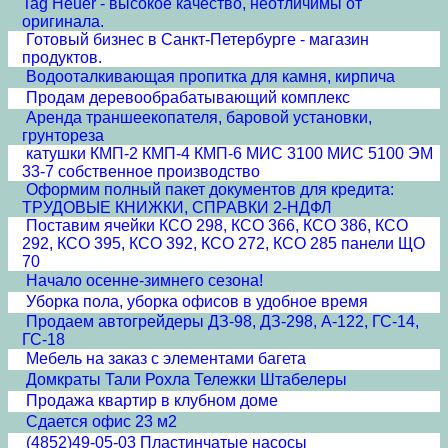
Tag Heuer - высокое качество, неотличимы от
оригинала.
Готовый бизнес в Санкт-Петербурге - магазин
продуктов.
Водооталкивающая пропитка для камня, кирпича
Продам деревообрабатывающий комплекс
Аренда траншеекопателя, баровой установки,
грунтореза
катушки КМП-2 КМП-4 КМП-6 МИС 3100 МИС 5100 ЭМ
33-7 собственное производство
Оформим полный пакет документов для кредита:
ТРУДОВЫЕ КНИЖКИ, СПРАВКИ 2-НДФЛ
Поставим ячейки КСО 298, КСО 366, КСО 386, КСО
292, КСО 395, КСО 392, КСО 272, КСО 285 панели ЩО
70
Начало осенне-зимнего сезона!
Уборка пола, уборка офисов в удобное время
Продаем автогрейдеры ДЗ-98, ДЗ-298, А-122, ГС-14,
ГС-18
Мебель на заказ с элементами багета
Домкраты Тали Рохла Тележки Штабелеры
Продажа квартир в клубном доме
Сдается офис 23 м2
(4852)49-05-03 Пластинчатые насосы