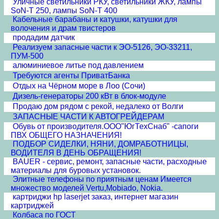
Уличные светильники РКУ, светильники ЖКУ, лампы
SoN-T 250, лампы SoN-T 400
Кабельные барабаны и катушки, катушки для
волочения и драм твистеров
продадим датчик
Реализуем запасные части к ЭО-5126, ЭО-33211,
ПУМ-500
алюминиевое литье под давлением
Требуются агенты ПриватБанка
Отдых на Чёрном море в Лоо (Сочи)
Дизель-генераторы 200 кВт в блок-модуле
Продаю дом рядом с рекой, недалеко от Волги
ЗАПАСНЫЕ ЧАСТИ К АВТОГРЕЙДЕРАМ
Обувь от производителя.ООО"ЮгТехСнаб" -сапоги
ПВХ ОБЩЕГО НАЗНАЧЕНИЯ!
ПОДБОР СИДЕЛКИ, НЯНИ, ДОМРАБОТНИЦЫ,
ВОДИТЕЛЯ В ДЕНЬ ОБРАЩЕНИЯ!
BAUER - сервис, ремонт, запасные части, расходные
материалы для буровых установок.
Элитные телефоны по приятным ценам Имеется
множество моделей Vertu,Mobiado, Nokia.
картриджи hp laserjet заказ, интернет магазин
картриджей
Колбаса по ГОСТ