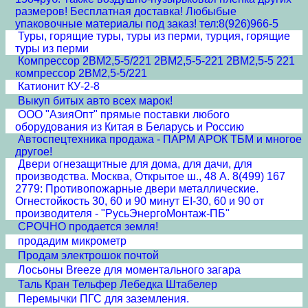
размеров! Бесплатная доставка! Любыбые
упаковочные материалы под заказ! тел:8(926)966-5
Туры, горящие туры, туры из перми, турция, горящие
туры из перми
Компрессор 2ВМ2,5-5/221 2ВМ2,5-5-221 2ВМ2,5-5 221
компрессор 2ВМ2,5-5/221
Катионит КУ-2-8
Выкуп битых авто всех марок!
ООО "АзияОпт" прямые поставки любого
оборудования из Китая в Беларусь и Россию
Автоспецтехника продажа - ПАРМ АРОК ТБМ и многое
другое!
Двери огнезащитные для дома, для дачи, для
производства. Москва, Открытое ш., 48 А. 8(499) 167
2779: Противопожарные двери металлические.
Огнестойкость 30, 60 и 90 минут EI-30, 60 и 90 от
производителя - "РусьЭнергоМонтаж-ПБ"
СРОЧНО продается земля!
продадим микрометр
Продам электрошок почтой
Лосьоны Breeze для моментального загара
Таль Кран Тельфер Лебедка Штабелер
Перемычки ПГС для заземления.