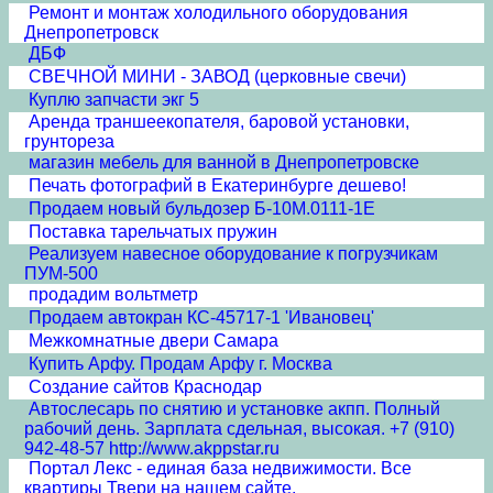
Ремонт и монтаж холодильного оборудования
Днепропетровск
ДБФ
СВЕЧНОЙ МИНИ - ЗАВОД (церковные свечи)
Куплю запчасти экг 5
Аренда траншеекопателя, баровой установки,
грунтореза
магазин мебель для ванной в Днепропетровске
Печать фотографий в Екатеринбурге дешево!
Продаем новый бульдозер Б-10М.0111-1Е
Поставка тарельчатых пружин
Реализуем навесное оборудование к погрузчикам
ПУМ-500
продадим вольтметр
Продаем автокран КС-45717-1 'Ивановец'
Межкомнатные двери Cамара
Купить Арфу. Продам Арфу г. Москва
Создание сайтов Краснодар
Автослесарь по снятию и установке акпп. Полный
рабочий день. Зарплата сдельная, высокая. +7 (910)
942-48-57 http://www.akppstar.ru
Портал Лекс - единая база недвижимости. Все
квартиры Твери на нашем сайте.