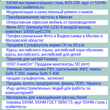
5ХНМ инструментальная сталь Ф25-230, круг ст 5ХНМ
поковка | uraltermo.ru
Модернизация и качественный ремонт станков.
Преобразователи частоты в Минске
Оперативная офисная мебель от производителя
Мини АТС Samsung NX-1232 8 вход/16 выход,
комплект 10000 руб.СПб
Профессиональная Фото и Видеосъемка в Москве и
Московской области!
Продаём Сульфоуголь марки СК по 29 р.кг
Курсы английского языка, английский язык обучение,
курсы английского, английский для детей
Принтер для ногтей Fantasy
ООО"АзияОпт" Продаем кинотеатры 5D (опт)
Уличные светильники РКУ, светильники ЖКУ, лампы
SoN-T 250, лампы SoN-T 400
продаю сульфоуголь , катионит.
Продам, купить предприятие, фирму, ООО, Украина
Ищу целеустремленных людей для работы за
компьютером!!!
Материалы для наращивания ресниц Novel
поковка 5ХНМ, 5ХНМ ГОСТ 5950-73, круг 5ХНМ сталь |
uraltermo.ru