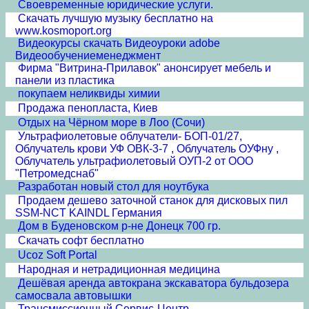
Своевременные юридические услуги.
Скачать лучшую музыку бесплатно на
www.kosmoport.org
Видеокурсы скачать Видеоуроки adobe
Видеообучениеменеджмент
Фирма "Витрина-Прилавок" анонсирует мебель и
панели из пластика
покупаем неликвиды химии
Продажа пенопласта, Киев
Отдых на Чёрном море в Лоо (Сочи)
Ультрафиолетовые облучатели- БОП-01/27,
Облучатель крови УФ ОВК-3-7 , Облучатель ОУФну ,
Облучатель ультрафиолетовый ОУП-2 от ООО
"Петромедснаб"
Разработан новый стол для ноутбука
Продаем дешево заточной станок для дисковых пил
SSM-NCT KAINDL Германия
Дом в Буденовском р-не Донецк 700 гр.
Скачать софт бесплатно
Ucoz Soft Portal
Народная и нетрадиционная медицина
Дешёвая аренда автокрана экскаватора бульдозера
самосвала автовышки
Трансмиссионный Сервис-Центр