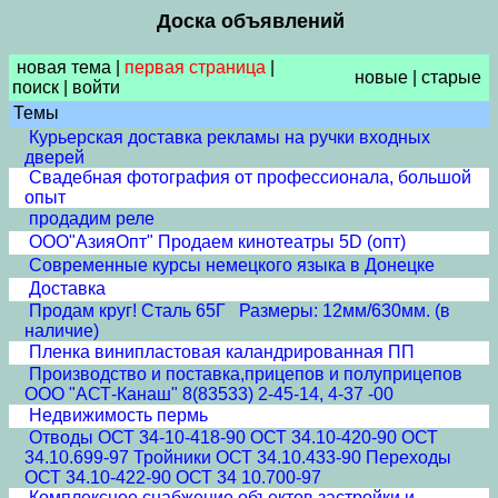
Доска объявлений
новая тема
|
первая страница
|
новые
|
старые
поиск
|
войти
Темы
Курьерская доставка рекламы на ручки входных
дверей
Свадебная фотография от профессионала, большой
опыт
продадим реле
ООО"АзияОпт" Продаем кинотеатры 5D (опт)
Современные курсы немецкого языка в Донецке
Доставка
Продам круг! Сталь 65Г Размеры: 12мм/630мм. (в
наличие)
Пленка винипластовая каландрированная ПП
Производство и поставка,прицепов и полуприцепов
ООО "АСТ-Канаш" 8(83533) 2-45-14, 4-37 -00
Недвижимость пермь
Отводы ОСТ 34-10-418-90 ОСТ 34.10-420-90 ОСТ
34.10.699-97 Тройники ОСТ 34.10.433-90 Переходы
ОСТ 34.10-422-90 ОСТ 34 10.700-97
Комплексное снабжение объектов застройки и