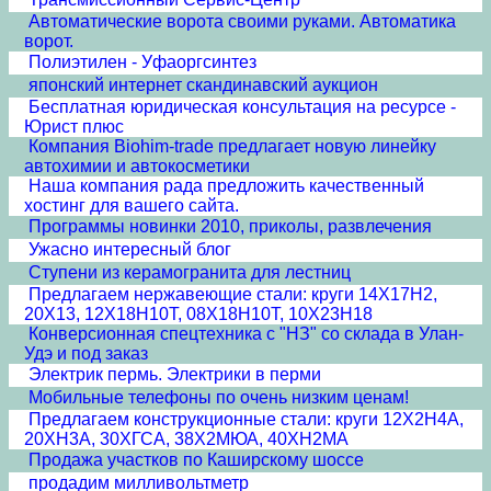
Автоматические ворота своими руками. Автоматика
ворот.
Полиэтилен - Уфаоргсинтез
японский интернет скандинавский аукцион
Бесплатная юридическая консультация на ресурсе -
Юрист плюс
Компания Biohim-trade предлагает новую линейку
автохимии и автокосметики
Наша компания рада предложить качественный
хостинг для вашего сайта.
Программы новинки 2010, приколы, развлечения
Ужасно интересный блог
Ступени из керамогранита для лестниц
Предлагаем нержавеющие стали: круги 14Х17Н2,
20Х13, 12Х18Н10Т, 08Х18Н10Т, 10Х23Н18
Конверсионная спецтехника с "НЗ" со склада в Улан-
Удэ и под заказ
Электрик пермь. Электрики в перми
Мобильные телефоны по очень низким ценам!
Предлагаем конструкционные стали: круги 12Х2Н4А,
20ХН3А, 30ХГСА, 38Х2МЮА, 40ХН2МА
Продажа участков по Каширскому шоссе
продадим милливольтметр