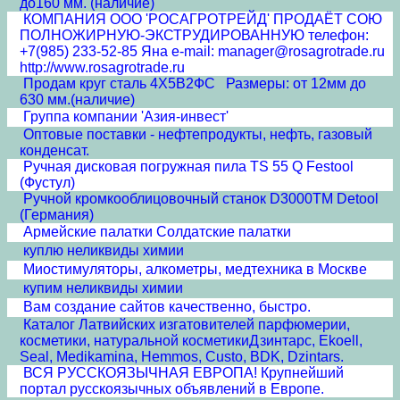
до160 мм. (наличие)
КОМПАНИЯ ООО 'РОСАГРОТРЕЙД' ПРОДАЁТ СОЮ
ПОЛНОЖИРНУЮ-ЭКСТРУДИРОВАННУЮ телефон:
+7(985) 233-52-85 Яна e-mail: manager@rosagrotrade.ru
http://www.rosagrotrade.ru
Продам круг сталь 4Х5В2ФС Размеры: от 12мм до
630 мм.(наличие)
Группа компании 'Азия-инвест'
Оптовые поставки - нефтепродукты, нефть, газовый
конденсат.
Ручная дисковая погружная пила TS 55 Q Festool
(Фустул)
Ручной кромкооблицовочный станок D3000TM Detool
(Германия)
Армейские палатки Солдатские палатки
куплю неликвиды химии
Миостимуляторы, алкометры, медтехника в Москве
купим неликвиды химии
Вам создание сайтов качественно, быстро.
Каталог Латвийских изгатовителей парфюмерии,
косметики, натуральной косметикиДзинтарс, Ekoell,
Seal, Medikamina, Hemmos, Custo, BDK, Dzintars.
ВСЯ РУССКОЯЗЫЧНАЯ ЕВРОПА! Крупнейший
портал русскоязычных объявлений в Европе.