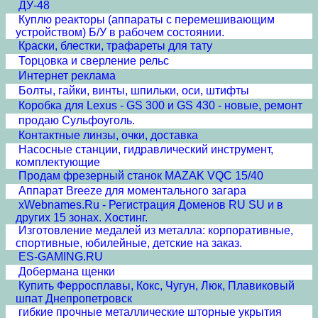
ДУ-48
Куплю реакторы (аппараты с перемешивающим
устройством) Б/У в рабочем состоянии.
Краски, блестки, трафареты для тату
Торцовка и сверление рельс
Интернет реклама
Болты, гайки, винты, шпильки, оси, штифты
Коробка для Lexus - GS 300 и GS 430 - новые, ремонт
продаю Сульфоуголь.
Контактные линзы, очки, доставка
Насосные станции, гидравлический инструмент,
комплектующие
Продам фрезерный станок MAZAK VQC 15/40
Аппарат Breeze для моментального загара
xWebnames.Ru - Регистрация Доменов RU SU и в
других 15 зонах. Хостинг.
Изготовление медалей из металла: корпоративные,
спортивные, юбилейные, детские на заказ.
ES-GAMING.RU
Добермана щенки
Купить Ферросплавы, Кокс, Чугун, Люк, Плавиковый
шпат Днепропетровск
гибкие прочные металлические шторные укрытия