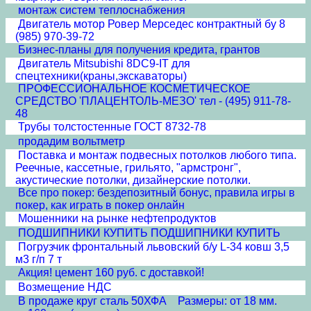
монтаж систем теплоснабжения
Двигатель мотор Ровер Мерседес контрактный бу 8
(985) 970-39-72
Бизнес-планы для получения кредита, грантов
Двигатель Mitsubishi 8DC9-IT для
спецтехники(краны,экскаваторы)
ПРОФЕССИОНАЛЬНОЕ КОСМЕТИЧЕСКОЕ
СРЕДСТВО 'ПЛАЦЕНТОЛЬ-МЕЗО' тел - (495) 911-78-
48
Трубы толстостенные ГОСТ 8732-78
продадим вольтметр
Поставка и монтаж подвесных потолков любого типа.
Реечные, кассетные, грильято, "армстронг",
акустические потолки, дизайнерские потолки.
Все про покер: бездепозитный бонус, правила игры в
покер, как играть в покер онлайн
Мошенники на рынке нефтепродуктов
ПОДШИПНИКИ КУПИТЬ ПОДШИПНИКИ КУПИТЬ
Погрузчик фронтальный львовский б/у L-34 ковш 3,5
м3 г/п 7 т
Акция! цемент 160 руб. с доставкой!
Возмещение НДС
В продаже круг сталь 50ХФА Размеры: от 18 мм.