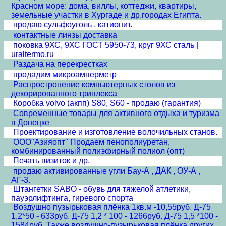
Красном море: дома, виллы, коттеджи, квартиры,
земельные участки в Хургаде и др.городах Египта.
продаю сульфоуголь , катионит.
контактные линзы доставка
поковка 9ХС, 9ХС ГОСТ 5950-73, круг 9ХС сталь |
uraltermo.ru
Раздача на перекрестках
продадим микроамперметр
Распростронение компьютерных столов из
декорированного триплекса
Коробка volvo (акпп) S80, S60 - продаю (гарантия)
Современные товары для активного отдыха и туризма
в Донецке
Проектирование и изготовление волочильных станов.
ООО"Азияопт" Продаем пенополиуретан,
комбинированный полиэфирный полиол (опт)
Печать визиток и др.
продаю активированные угли Бау-А , ДАК , ОУ-А ,
АГ-3.
Штангетки SABO - обувь для тяжелой атлетики,
пауэрлифтинга, гиревого спорта
Воздушно пузырьковая плёнка 1кв.м -10,55руб. Д-75
1,2*50 - 633руб. Д-75 1,2 * 100 - 1266руб. Д-75 1,5 *100 -
1584руб. Также воздушно-пузырьковая плёнка других