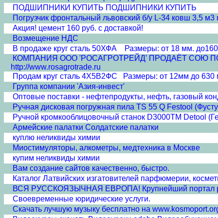
ПОДШИПНИКИ КУПИТЬ ПОДШИПНИКИ КУПИТЬ
Погрузчик фронтальный львовский б/у L-34 ковш 3,5 м3 г
Акция! цемент 160 руб. с доставкой!
Возмещение НДС
В продаже круг сталь 50ХФА Размеры: от 18 мм. до160
КОМПАНИЯ ООО 'РОСАГРОТРЕЙД' ПРОДАЁТ СОЮ ПОЛНО
http://www.rosagrotrade.ru
Продам круг сталь 4Х5В2ФС Размеры: от 12мм до 630 
Группа компании 'Азия-инвест'
Оптовые поставки - нефтепродукты, нефть, газовый кон
Ручная дисковая погружная пила TS 55 Q Festool (Фусту
Ручной кромкооблицовочный станок D3000TM Detool (Г
Армейские палатки Солдатские палатки
куплю неликвиды химии
Миостимуляторы, алкометры, медтехника в Москве
купим неликвиды химии
Вам создание сайтов качественно, быстро.
Каталог Латвийских изгатовителей парфюмерии, косметик
ВСЯ РУССКОЯЗЫЧНАЯ ЕВРОПА! Крупнейший портал ру
Своевременные юридические услуги.
Скачать лучшую музыку бесплатно на www.kosmoport.or