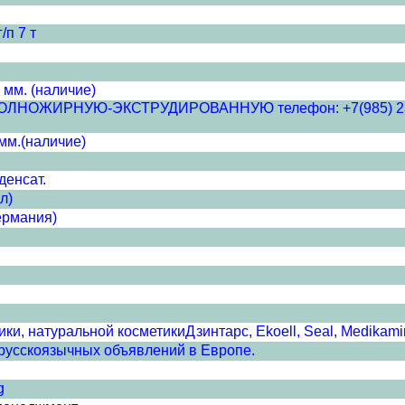
/п 7 т
 мм. (наличие)
ЖИРНУЮ-ЭКСТРУДИРОВАННУЮ телефон: +7(985) 233-52-8
мм.(наличие)
денсат.
л)
ермания)
и, натуральной косметикиДзинтарс, Ekoell, Seal, Medikamin
сскоязычных объявлений в Европе.
g