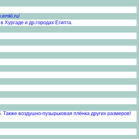
.emkl.ru/
в Хургаде и др.городах Египта.
руб. Также воздушно-пузырьковая плёнка других размеров!