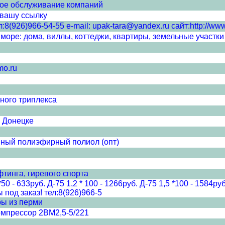
кое обслуживание компаний
 вашу ссылку
8(926)966-54-55 e-mail: upak-tara@yandex.ru сайт:http://www
оре: дома, виллы, коттеджи, квартиры, земельные участки 
mo.ru
ного триплекса
в Донецке
ный полиэфирный полиол (опт)
фтинга, гиревого спорта
50 - 633руб. Д-75 1,2 * 100 - 1266руб. Д-75 1,5 *100 - 1584
од заказ! тел:8(926)966-5
ры из перми
омпрессор 2ВМ2,5-5/221