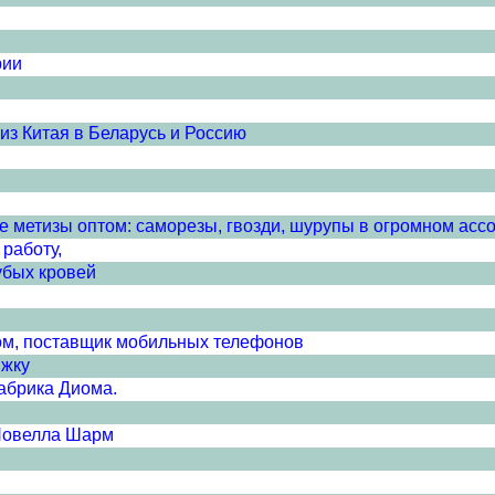
рии
з Китая в Беларусь и Россию
е метизы оптом: саморезы, гвозди, шурупы в огромном асс
работу,
убых кровей
м, поставщик мобильных телефонов
ижку
абрика Диома.
Новелла Шарм