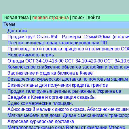
новая тема
|
первая страница
|
поиск
|
войти
Темы
Доставка
Продам круг! Сталь 65Г Размеры: 12мм/630мм. (в нали
Пленка винипластовая каландрированная ПП
Производство и поставка,прицепов и полуприцепов ООО 
Недвижимость пермь
Отводы ОСТ 34-10-418-90 ОСТ 34.10-420-90 ОСТ 34.10.
Комплексное снабжение объектов застройки и реконстр
Застикление и отделка балкона в Киеве
Безадресная курьерская доставка по почтовым ящикам
Бизнес-планы для получения кредита, грантов
Продам тали ручные цепные, рычажные. Украина ua
Свадьба в Киеве и организация свадьбы
Сдаю коммерческие площади.
Абиссинский мальчик дикого окраса. Абиссинские кошки 
Мягкая мебель для дома. Диван с механизмом трансф
Адресная курьерская доставка
Металлопластиковые окна Rehau от кампании Мтермо