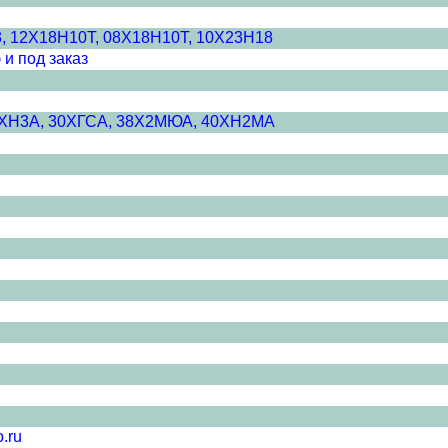
3, 12Х18Н10Т, 08Х18Н10Т, 10Х23Н18
 и под заказ
20ХН3А, 30ХГСА, 38Х2МЮА, 40ХН2МА
.ru