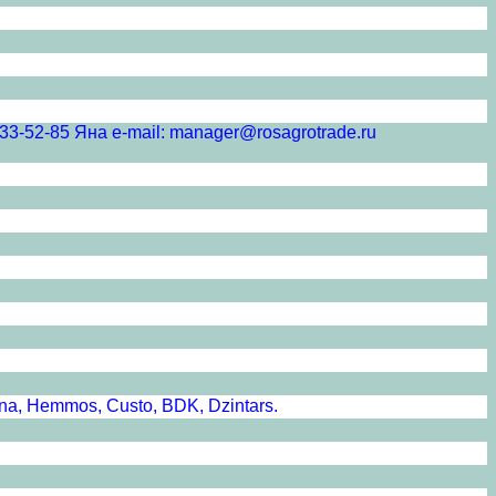
5 Яна e-mail: manager@rosagrotrade.ru
a, Hemmos, Custo, BDK, Dzintars.