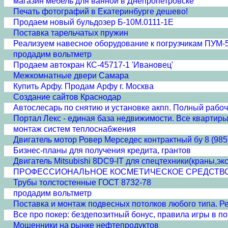
магазин мебель для ванной в Днепропетровске
Печать фотографий в Екатеринбурге дешево!
Продаем новый бульдозер Б-10М.0111-1Е
Поставка тарельчатых пружин
Реализуем навесное оборудование к погрузчикам ПУМ-
продадим вольтметр
Продаем автокран КС-45717-1 'Ивановец'
Межкомнатные двери Cамара
Купить Арфу. Продам Арфу г. Москва
Создание сайтов Краснодар
Автослесарь по снятию и установке акпп. Полный рабочий
Портал Лекс - единая база недвижимости. Все квартиры
монтаж систем теплоснабжения
Двигатель мотор Ровер Мерседес контрактный бу 8 (985
Бизнес-планы для получения кредита, грантов
Двигатель Mitsubishi 8DC9-IT для спецтехники(краны,эк
ПРОФЕССИОНАЛЬНОЕ КОСМЕТИЧЕСКОЕ СРЕДСТВО 'ПЛА
Трубы толстостенные ГОСТ 8732-78
продадим вольтметр
Поставка и монтаж подвесных потолков любого типа. Рее
Все про покер: бездепозитный бонус, правила игры в пок
Мошенники на рынке нефтепродуктов