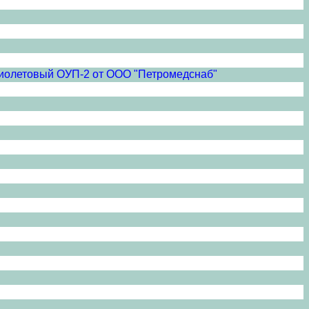
афиолетовый ОУП-2 от ООО "Петромедснаб"