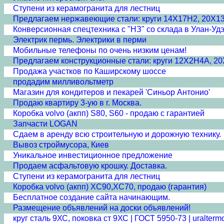
Ступени из керамогранита для лестниц
Предлагаем нержавеющие стали: круги 14Х17Н2, 20Х1
Конверсионная спецтехника с "НЗ" со склада в Улан-Удэ
Электрик пермь. Электрики в перми
Мобильные телефоны по очень низким ценам!
Предлагаем конструкционные стали: круги 12Х2Н4А, 
Продажа участков по Каширскому шоссе
продадим милливольтметр
Магазин для кондитеров и пекарей 'Синьор Антонио'
Продаю квартиру 3-ую в г. Москва.
Коробка volvo (акпп) S80, S60 - продаю с гарантией
Запчасти LOGAN
Сдаем в аренду всю строительную и дорожную технику.
Вывоз строймусора, Киев
Уникальное инвестиционное предложение
Продаем асфальтовую крошку. Доставка.
Ступени из керамогранита для лестниц
Коробка volvo (акпп) XC90,XC70, продаю (гарантия)
Бесплатное создание сайта начинающим.
Размещение объявлений на доски объявлений!
круг сталь 9ХС, поковка ст 9ХС | ГОСТ 5950-73 | uraltermo