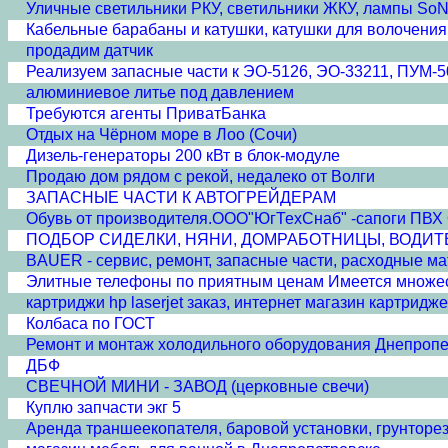
Уличные светильники РКУ, светильники ЖКУ, лампы SoN
Кабельные барабаны и катушки, катушки для волочения
продадим датчик
Реализуем запасные части к ЭО-5126, ЭО-33211, ПУМ-5
алюминиевое литье под давлением
Требуются агенты ПриватБанка
Отдых на Чёрном море в Лоо (Сочи)
Дизель-генераторы 200 кВт в блок-модуле
Продаю дом рядом с рекой, недалеко от Волги
ЗАПАСНЫЕ ЧАСТИ К АВТОГРЕЙДЕРАМ
Обувь от производителя.ООО"ЮгТехСнаб" -сапоги 
ПОДБОР СИДЕЛКИ, НЯНИ, ДОМРАБОТНИЦЫ, ВОДИТ
BAUER - сервис, ремонт, запасные части, расходные м
Элитные телефоны по приятным ценам Имеется множест
картриджи hp laserjet заказ, интернет магазин картридж
Колбаса по ГОСТ
Ремонт и монтаж холодильного оборудования Днепропе
ДБФ
СВЕЧНОЙ МИНИ - ЗАВОД (церковные свечи)
Куплю запчасти экг 5
Аренда траншеекопателя, баровой установки, грунторе