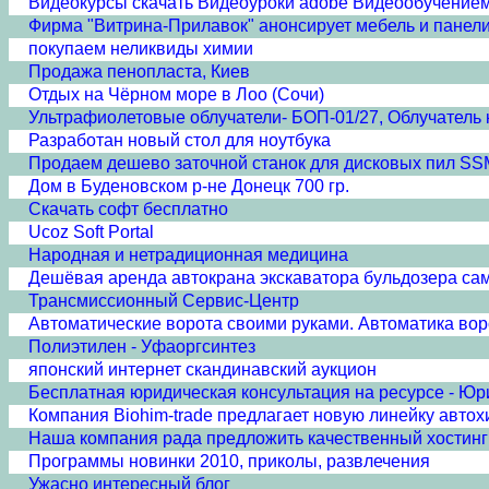
Видеокурсы скачать Видеоуроки adobe Видеообучение
Фирма "Витрина-Прилавок" анонсирует мебель и панели
покупаем неликвиды химии
Продажа пенопласта, Киев
Отдых на Чёрном море в Лоо (Сочи)
Ультрафиолетовые облучатели- БОП-01/27, Облучатель 
Разработан новый стол для ноутбука
Продаем дешево заточной станок для дисковых пил S
Дом в Буденовском р-не Донецк 700 гр.
Скачать софт бесплатно
Ucoz Soft Portal
Народная и нетрадиционная медицина
Дешёвая аренда автокрана экскаватора бульдозера с
Трансмиссионный Сервис-Центр
Автоматические ворота своими руками. Автоматика вор
Полиэтилен - Уфаоргсинтез
японский интернет скандинавский аукцион
Бесплатная юридическая консультация на ресурсе - Юр
Компания Biohim-trade предлагает новую линейку автох
Наша компания рада предложить качественный хостинг 
Программы новинки 2010, приколы, развлечения
Ужасно интересный блог