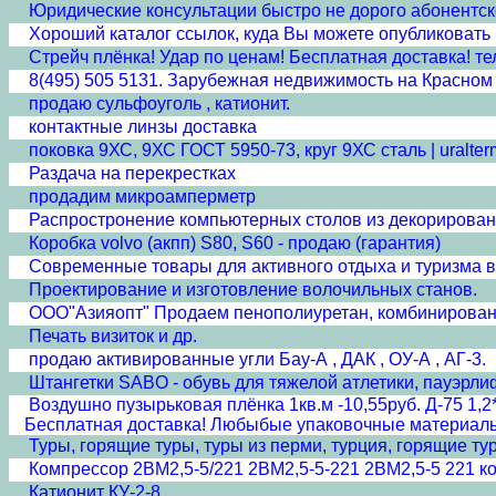
Юридические консультации быстро не дорого абонентс
Хороший каталог ссылок, куда Вы можете опубликовать
Стрейч плёнка! Удар по ценам! Бесплатная доставка! тел:
8(495) 505 5131. Зарубежная недвижимость на Красном м
продаю сульфоуголь , катионит.
контактные линзы доставка
поковка 9ХС, 9ХС ГОСТ 5950-73, круг 9ХС сталь | uralter
Раздача на перекрестках
продадим микроамперметр
Распростронение компьютерных столов из декорирован
Коробка volvo (акпп) S80, S60 - продаю (гарантия)
Современные товары для активного отдыха и туризма 
Проектирование и изготовление волочильных станов.
ООО"Азияопт" Продаем пенополиуретан, комбинирован
Печать визиток и др.
продаю активированные угли Бау-А , ДАК , ОУ-А , АГ-3.
Штангетки SABO - обувь для тяжелой атлетики, пауэрли
Воздушно пузырьковая плёнка 1кв.м -10,55руб. Д-75 1,2*
Бесплатная доставка! Любыбые упаковочные материалы п
Туры, горящие туры, туры из перми, турция, горящие ту
Компрессор 2ВМ2,5-5/221 2ВМ2,5-5-221 2ВМ2,5-5 221 к
Катионит КУ-2-8