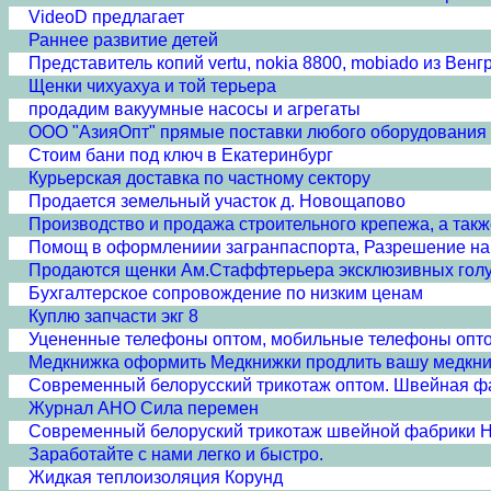
VideoD предлагает
Раннее развитие детей
Представитель копий vertu, nokia 8800, mobiado из Венг
Щенки чихуахуа и той терьера
продадим вакуумные насосы и агрегаты
ООО "АзияОпт" прямые поставки любого оборудования и
Стоим бани под ключ в Екатеринбург
Курьерская доставка по частному сектору
Продается земельный участок д. Новощапово
Производство и продажа строительного крепежа, а такж
Помощ в оформлениии загранпаспорта, Разрешение на 
Продаются щенки Ам.Стаффтерьера эксклюзивных гол
Бухгалтерское сопровождение по низким ценам
Куплю запчасти экг 8
Уцененные телефоны оптом, мобильные телефоны опто
Медкнижка оформить Медкнижки продлить вашу медкн
Современный белорусский трикотаж оптом. Швейная ф
Журнал АНО Сила перемен
Современный белоруский трикотаж швейной фабрики 
Заработайте с нами легко и быстро.
Жидкая теплоизоляция Корунд