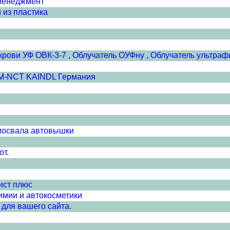
менеджмент
 из пластика
крови УФ ОВК-3-7 , Облучатель ОУФну , Облучатель ультр
SM-NCT KAINDL Германия
амосвала автовышки
от.
ист плюс
имии и автокосметики
для вашего сайта.