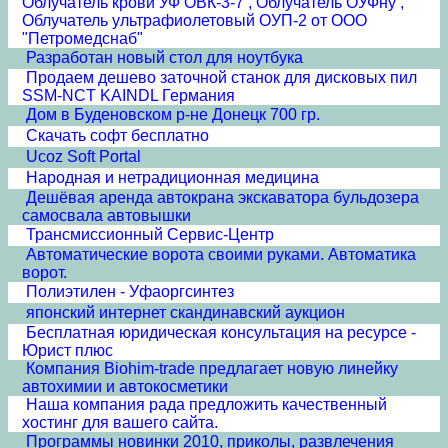
Облучатель крови УФ ОВК-3-7 , Облучатель ОУФну ,
Облучатель ультрафиолетовый ОУП-2 от ООО
"Петромедснаб"
Разработан новый стол для ноутбука
Продаем дешево заточной станок для дисковых пил
SSM-NCT KAINDL Германия
Дом в Буденовском р-не Донецк 700 гр.
Скачать софт бесплатно
Ucoz Soft Portal
Народная и нетрадиционная медицина
Дешёвая аренда автокрана экскаватора бульдозера
самосвала автовышки
Трансмиссионный Сервис-Центр
Автоматические ворота своими руками. Автоматика
ворот.
Полиэтилен - Уфаоргсинтез
японский интернет скандинавский аукцион
Бесплатная юридическая консультация на ресурсе -
Юрист плюс
Компания Biohim-trade предлагает новую линейку
автохимии и автокосметики
Наша компания рада предложить качественный
хостинг для вашего сайта.
Программы новинки 2010, приколы, развлечения