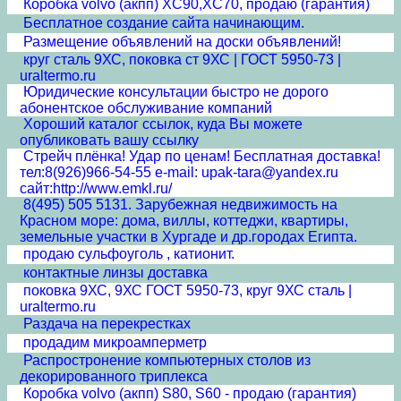
Коробка volvo (акпп) XC90,XC70, продаю (гарантия)
Бесплатное создание сайта начинающим.
Размещение объявлений на доски объявлений!
круг сталь 9ХС, поковка ст 9ХС | ГОСТ 5950-73 |
uraltermo.ru
Юридические консультации быстро не дорого
абонентское обслуживание компаний
Хороший каталог ссылок, куда Вы можете
опубликовать вашу ссылку
Стрейч плёнка! Удар по ценам! Бесплатная доставка!
тел:8(926)966-54-55 e-mail: upak-tara@yandex.ru
сайт:http://www.emkl.ru/
8(495) 505 5131. Зарубежная недвижимость на
Красном море: дома, виллы, коттеджи, квартиры,
земельные участки в Хургаде и др.городах Египта.
продаю сульфоуголь , катионит.
контактные линзы доставка
поковка 9ХС, 9ХС ГОСТ 5950-73, круг 9ХС сталь |
uraltermo.ru
Раздача на перекрестках
продадим микроамперметр
Распростронение компьютерных столов из
декорированного триплекса
Коробка volvo (акпп) S80, S60 - продаю (гарантия)