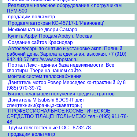
Реализуем навесное оборудование к погрузчикам
ПУМ-500
продадим вольтметр
Продаем автокран КС-45717-1 'Ивановец'
Межкомнатные двери Cамара
Купить Арфу. Продам Арфу г. Москва
Создание сайтов Краснодар
Автослесарь по снятию и установке акпп. Полный
рабочий день. Зарплата сдельная, высокая. +7 (910)
942-48-57 http://www.akppstar.ru
Портал Лекс - единая база недвижимости. Все
квартиры Твери на нашем сайте.
монтаж систем теплоснабжения
Двигатель мотор Ровер Мерседес контрактный бу 8
(985) 970-39-72
Бизнес-планы для получения кредита, грантов
Двигатель Mitsubishi 8DC9-IT для
спецтехники(краны,экскаваторы)
ПРОФЕССИОНАЛЬНОЕ КОСМЕТИЧЕСКОЕ
СРЕДСТВО 'ПЛАЦЕНТОЛЬ-МЕЗО' тел - (495) 911-78-
48
Трубы толстостенные ГОСТ 8732-78
продадим вольтметр