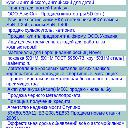
курсы английского, английский для детей
Принтер для ногтей Fantasy
ООО"АзияОпт" Продаем кинотеатры 5D (опт)
Уличные светильники РКУ, светильники ЖКУ, лампы
SoN-T 250, лампы SoN-T 400
продаю сульфоуголь , катионит.
Продам, купить предприятие, фирму, ООО, Украина
Ищу целеустремленных людей для работы за
компьютером!!!
Материалы для наращивания ресниц Novel
поковка 5ХНМ, 5ХНМ ГОСТ 5950-73, круг 5ХНМ сталь |
uraltermo.ru
Изготовление красивых металлических значков:
корпоративные, нагрудные, спортивные, мигающие:
Профессиональная комплексная безопасность, наши
преимущества
Акпп для акура (Acura) MDX, продаю - новые, б/у
Продажа черного металлопроката
Помощь в получении кредита
Агентство недвижимости Ступино
53А80, 53А11, ЕЗ-208, 5Д833 Продаём новые станки
2009г.
Эффективная доска обьявлений всё о автомобильном