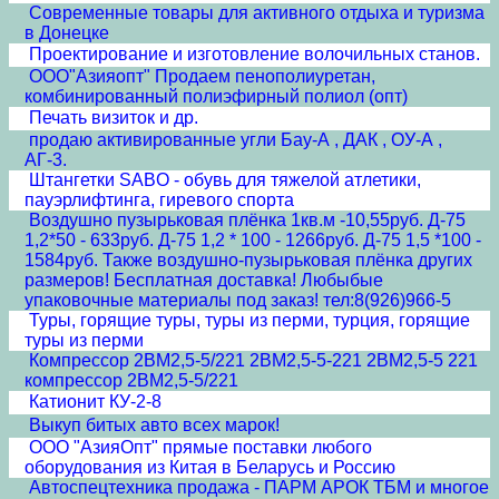
Современные товары для активного отдыха и туризма
в Донецке
Проектирование и изготовление волочильных станов.
ООО"Азияопт" Продаем пенополиуретан,
комбинированный полиэфирный полиол (опт)
Печать визиток и др.
продаю активированные угли Бау-А , ДАК , ОУ-А ,
АГ-3.
Штангетки SABO - обувь для тяжелой атлетики,
пауэрлифтинга, гиревого спорта
Воздушно пузырьковая плёнка 1кв.м -10,55руб. Д-75
1,2*50 - 633руб. Д-75 1,2 * 100 - 1266руб. Д-75 1,5 *100 -
1584руб. Также воздушно-пузырьковая плёнка других
размеров! Бесплатная доставка! Любыбые
упаковочные материалы под заказ! тел:8(926)966-5
Туры, горящие туры, туры из перми, турция, горящие
туры из перми
Компрессор 2ВМ2,5-5/221 2ВМ2,5-5-221 2ВМ2,5-5 221
компрессор 2ВМ2,5-5/221
Катионит КУ-2-8
Выкуп битых авто всех марок!
ООО "АзияОпт" прямые поставки любого
оборудования из Китая в Беларусь и Россию
Автоспецтехника продажа - ПАРМ АРОК ТБМ и многое