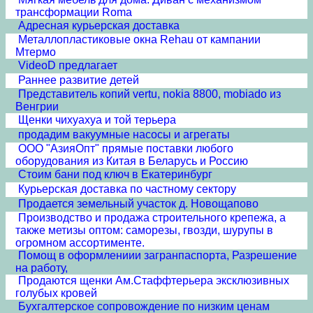
трансформации Roma
Адресная курьерская доставка
Металлопластиковые окна Rehau от кампании
Мтермо
VideoD предлагает
Раннее развитие детей
Представитель копий vertu, nokia 8800, mobiado из
Венгрии
Щенки чихуахуа и той терьера
продадим вакуумные насосы и агрегаты
ООО "АзияОпт" прямые поставки любого
оборудования из Китая в Беларусь и Россию
Стоим бани под ключ в Екатеринбург
Курьерская доставка по частному сектору
Продается земельный участок д. Новощапово
Производство и продажа строительного крепежа, а
также метизы оптом: саморезы, гвозди, шурупы в
огромном ассортименте.
Помощ в оформлениии загранпаспорта, Разрешение
на работу,
Продаются щенки Ам.Стаффтерьера эксклюзивных
голубых кровей
Бухгалтерское сопровождение по низким ценам