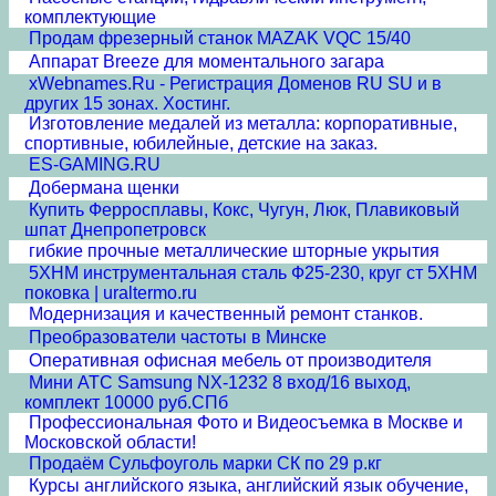
комплектующие
Продам фрезерный станок MAZAK VQC 15/40
Аппарат Breeze для моментального загара
xWebnames.Ru - Регистрация Доменов RU SU и в
других 15 зонах. Хостинг.
Изготовление медалей из металла: корпоративные,
спортивные, юбилейные, детские на заказ.
ES-GAMING.RU
Добермана щенки
Купить Ферросплавы, Кокс, Чугун, Люк, Плавиковый
шпат Днепропетровск
гибкие прочные металлические шторные укрытия
5ХНМ инструментальная сталь Ф25-230, круг ст 5ХНМ
поковка | uraltermo.ru
Модернизация и качественный ремонт станков.
Преобразователи частоты в Минске
Оперативная офисная мебель от производителя
Мини АТС Samsung NX-1232 8 вход/16 выход,
комплект 10000 руб.СПб
Профессиональная Фото и Видеосъемка в Москве и
Московской области!
Продаём Сульфоуголь марки СК по 29 р.кг
Курсы английского языка, английский язык обучение,