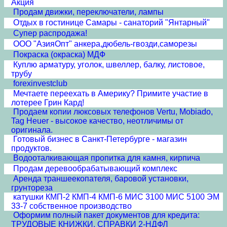
Акция
Продам движки, переключатели, лампы
Отдых в гостинице Самары - санаторий "Янтарный"
Супер распродажа!
ООО "АзияОпт" анкера,дюбель-гвозди,саморезы
Покраска (окраска) МДФ
Куплю арматуру, уголок, швеллер, балку, листовое,
трубу
forexinvestclub
Мечтаете переехать в Америку? Примите участие в
лотерее Грин Кард!
Продаем копии люксовых телефонов Vertu, Mobiado,
Tag Heuer - высокое качество, неотличимы от
оригинала.
Готовый бизнес в Санкт-Петербурге - магазин
продуктов.
Водооталкивающая пропитка для камня, кирпича
Продам деревообрабатывающий комплекс
Аренда траншеекопателя, баровой установки,
грунтореза
катушки КМП-2 КМП-4 КМП-6 МИС 3100 МИС 5100 ЭМ
33-7 собственное производство
Оформим полный пакет документов для кредита:
ТРУДОВЫЕ КНИЖКИ, СПРАВКИ 2-НДФЛ