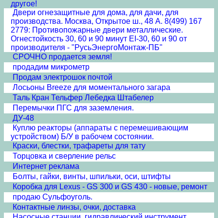
другое!
Двери огнезащитные для дома, для дачи, для
производства. Москва, Открытое ш., 48 А. 8(499) 167
2779: Противопожарные двери металлические.
Огнестойкость 30, 60 и 90 минут EI-30, 60 и 90 от
производителя - "РусьЭнергоМонтаж-ПБ"
СРОЧНО продается земля!
продадим микрометр
Продам электрошок почтой
Лосьоны Breeze для моментального загара
Таль Кран Тельфер Лебедка Штабелер
Перемычки ПГС для заземления.
ДУ-48
Куплю реакторы (аппараты с перемешивающим
устройством) Б/У в рабочем состоянии.
Краски, блестки, трафареты для тату
Торцовка и сверление рельс
Интернет реклама
Болты, гайки, винты, шпильки, оси, штифты
Коробка для Lexus - GS 300 и GS 430 - новые, ремонт
продаю Сульфоуголь.
Контактные линзы, очки, доставка
Насосные станции, гидравлический инструмент,