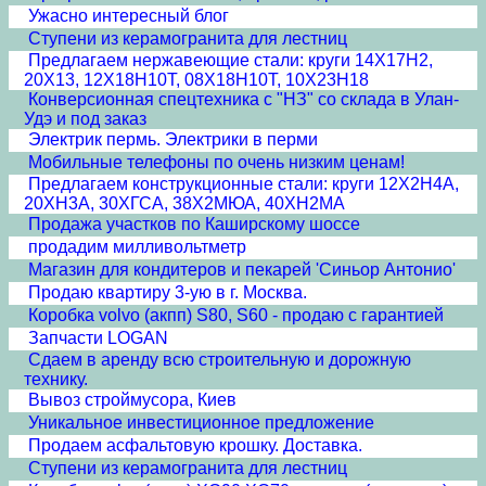
Ужасно интересный блог
Ступени из керамогранита для лестниц
Предлагаем нержавеющие стали: круги 14Х17Н2,
20Х13, 12Х18Н10Т, 08Х18Н10Т, 10Х23Н18
Конверсионная спецтехника с "НЗ" со склада в Улан-
Удэ и под заказ
Электрик пермь. Электрики в перми
Мобильные телефоны по очень низким ценам!
Предлагаем конструкционные стали: круги 12Х2Н4А,
20ХН3А, 30ХГСА, 38Х2МЮА, 40ХН2МА
Продажа участков по Каширскому шоссе
продадим милливольтметр
Магазин для кондитеров и пекарей 'Синьор Антонио'
Продаю квартиру 3-ую в г. Москва.
Коробка volvo (акпп) S80, S60 - продаю с гарантией
Запчасти LOGAN
Сдаем в аренду всю строительную и дорожную
технику.
Вывоз строймусора, Киев
Уникальное инвестиционное предложение
Продаем асфальтовую крошку. Доставка.
Ступени из керамогранита для лестниц