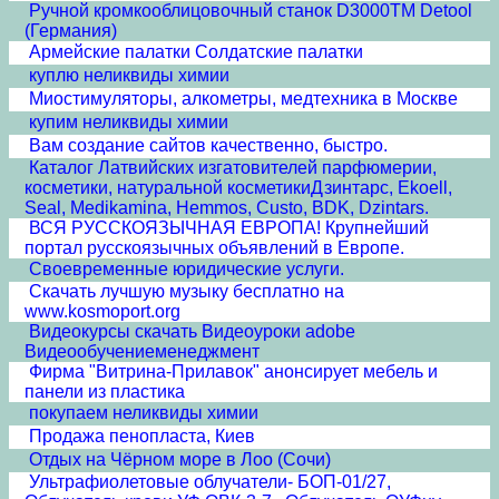
Ручной кромкооблицовочный станок D3000TM Detool
(Германия)
Армейские палатки Солдатские палатки
куплю неликвиды химии
Миостимуляторы, алкометры, медтехника в Москве
купим неликвиды химии
Вам создание сайтов качественно, быстро.
Каталог Латвийских изгатовителей парфюмерии,
косметики, натуральной косметикиДзинтарс, Ekoell,
Seal, Medikamina, Hemmos, Custo, BDK, Dzintars.
ВСЯ РУССКОЯЗЫЧНАЯ ЕВРОПА! Крупнейший
портал русскоязычных объявлений в Европе.
Своевременные юридические услуги.
Скачать лучшую музыку бесплатно на
www.kosmoport.org
Видеокурсы скачать Видеоуроки adobe
Видеообучениеменеджмент
Фирма "Витрина-Прилавок" анонсирует мебель и
панели из пластика
покупаем неликвиды химии
Продажа пенопласта, Киев
Отдых на Чёрном море в Лоо (Сочи)
Ультрафиолетовые облучатели- БОП-01/27,