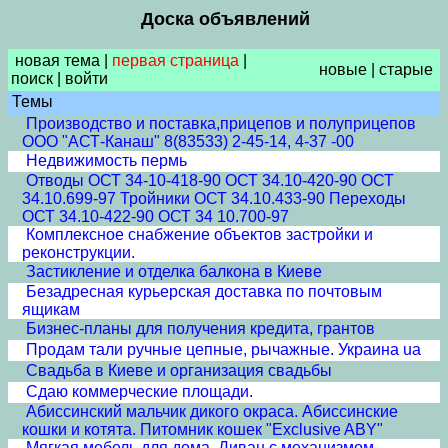
Доска объявлений
новая тема
|
первая страница
|
новые
|
старые
поиск
|
войти
Темы
Производство и поставка,прицепов и полуприцепов
ООО "АСТ-Канаш" 8(83533) 2-45-14, 4-37 -00
Недвижимость пермь
Отводы ОСТ 34-10-418-90 ОСТ 34.10-420-90 ОСТ
34.10.699-97 Тройники ОСТ 34.10.433-90 Переходы
ОСТ 34.10-422-90 ОСТ 34 10.700-97
Комплексное снабжение объектов застройки и
реконструкции.
Застикление и отделка балкона в Киеве
Безадресная курьерская доставка по почтовым
ящикам
Бизнес-планы для получения кредита, грантов
Продам тали ручные цепные, рычажные. Украина ua
Свадьба в Киеве и организация свадьбы
Сдаю коммерческие площади.
Абиссинский мальчик дикого окраса. Абиссинские
кошки и котята. Питомник кошек "Exclusive ABY"
Мягкая мебель для дома. Диван с механизмом