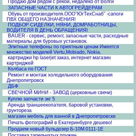
Продаю дом рядом с рекой, недалеко от Волги
ЗАПАСНЫЕ ЧАСТИ К АВТОГРЕЙДЕРАМ
Обувь от производителя.ООО"ЮгТехСнаб" -сапоги
ПВХ ОБЩЕГО НАЗНАЧЕНИЯ!
ПОДБОР СИДЕЛКИ, НЯНИ, ДОМРАБОТНИЦЫ,
ВОДИТЕЛЯ В ДЕНЬ ОБРАЩЕНИЯ!
BAUER - сервис, ремонт, запасные части, расходные
материалы для буровых установок.
Элитные телефоны по приятным ценам Имеется
множество моделей Vertu,Mobiado, Nokia.
картриджи hp laserjet заказ, интернет магазин
картриджей
Колбаса по ГОСТ
Ремонт и монтаж холодильного оборудования
Днепропетровск
ДБФ
СВЕЧНОЙ МИНИ - ЗАВОД (церковные свечи)
Куплю запчасти экг 5
Аренда траншеекопателя, баровой установки,
грунтореза
магазин мебель для ванной в Днепропетровске
Печать фотографий в Екатеринбурге дешево!
Продаем новый бульдозер Б-10М.0111-1Е
Поставка тарельчатых пружин