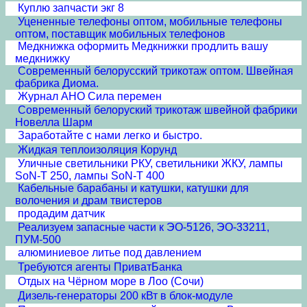
Куплю запчасти экг 8
Уцененные телефоны оптом, мобильные телефоны
оптом, поставщик мобильных телефонов
Медкнижка оформить Медкнижки продлить вашу
медкнижку
Современный белорусский трикотаж оптом. Швейная
фабрика Диома.
Журнал АНО Сила перемен
Современный белоруский трикотаж швейной фабрики
Новелла Шарм
Заработайте с нами легко и быстро.
Жидкая теплоизоляция Корунд
Уличные светильники РКУ, светильники ЖКУ, лампы
SoN-T 250, лампы SoN-T 400
Кабельные барабаны и катушки, катушки для
волочения и драм твистеров
продадим датчик
Реализуем запасные части к ЭО-5126, ЭО-33211,
ПУМ-500
алюминиевое литье под давлением
Требуются агенты ПриватБанка
Отдых на Чёрном море в Лоо (Сочи)
Дизель-генераторы 200 кВт в блок-модуле