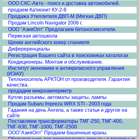
ООО СКС-Авто - поиск и доставка автомобилей.
продаем Катионит КУ-2-8
Продажа Утеплителя ДВП-М (Мягкая ДВП)
Продам Lincoln Navigator 2006 г.
ООО "АзияОпт" Предлагаем бетоносмесители.
Пермская автошкола
Щенки английского кокер спаниеля
Дифереренциалы
Регистрация Вашего сайта в поисковиках каталогах
Кондиционеры. Монтаж и обслуживание.
Институт экономики и антикризисного управления
(ИЭАУ)
Теплоноситель АРКТОН от производителя. Гарантия
качества.
продадим микроамперметр
Куплю разъемы, автоматы защиты, лампы
Продам Subaru Impreza WRX STI - 2003 года
Гадания на день Ангела, а также статьи и другое на
сайте
Поставляем трансформаторы ТМГ-250, ТМГ-400,
ТМГ-630, ТМГ-1000, ТМГ-2500
ООО"АзияОпт" Продаем башенные краны.
Оборудование для производства эковаты и топливных