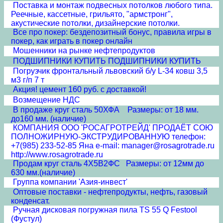
Поставка и монтаж подвесных потолков любого типа.
Реечные, кассетные, грильято, "армстронг",
акустические потолки, дизайнерские потолки.
Все про покер: бездепозитный бонус, правила игры в
покер, как играть в покер онлайн
Мошенники на рынке нефтепродуктов
ПОДШИПНИКИ КУПИТЬ ПОДШИПНИКИ КУПИТЬ
Погрузчик фронтальный львовский б/у L-34 ковш 3,5
м3 г/п 7 т
Акция! цемент 160 руб. с доставкой!
Возмещение НДС
В продаже круг сталь 50ХФА Размеры: от 18 мм.
до160 мм. (наличие)
КОМПАНИЯ ООО 'РОСАГРОТРЕЙД' ПРОДАЁТ СОЮ
ПОЛНОЖИРНУЮ-ЭКСТРУДИРОВАННУЮ телефон:
+7(985) 233-52-85 Яна e-mail: manager@rosagrotrade.ru
http://www.rosagrotrade.ru
Продам круг сталь 4Х5В2ФС Размеры: от 12мм до
630 мм.(наличие)
Группа компании 'Азия-инвест'
Оптовые поставки - нефтепродукты, нефть, газовый
конденсат.
Ручная дисковая погружная пила TS 55 Q Festool
(Фустул)