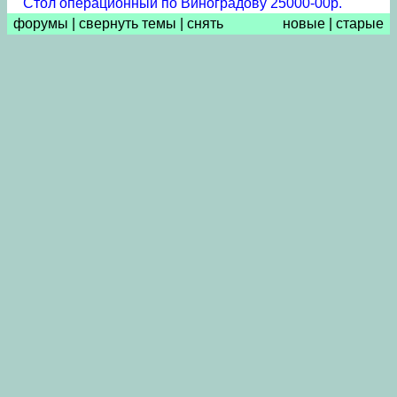
Стол операционный по Виноградову 25000-00р.
форумы
|
свернуть темы
|
снять
новые
|
старые