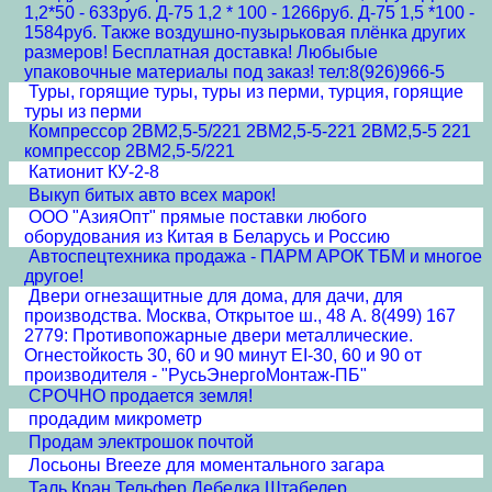
1,2*50 - 633руб. Д-75 1,2 * 100 - 1266руб. Д-75 1,5 *100 -
1584руб. Также воздушно-пузырьковая плёнка других
размеров! Бесплатная доставка! Любыбые
упаковочные материалы под заказ! тел:8(926)966-5
Туры, горящие туры, туры из перми, турция, горящие
туры из перми
Компрессор 2ВМ2,5-5/221 2ВМ2,5-5-221 2ВМ2,5-5 221
компрессор 2ВМ2,5-5/221
Катионит КУ-2-8
Выкуп битых авто всех марок!
ООО "АзияОпт" прямые поставки любого
оборудования из Китая в Беларусь и Россию
Автоспецтехника продажа - ПАРМ АРОК ТБМ и многое
другое!
Двери огнезащитные для дома, для дачи, для
производства. Москва, Открытое ш., 48 А. 8(499) 167
2779: Противопожарные двери металлические.
Огнестойкость 30, 60 и 90 минут EI-30, 60 и 90 от
производителя - "РусьЭнергоМонтаж-ПБ"
СРОЧНО продается земля!
продадим микрометр
Продам электрошок почтой
Лосьоны Breeze для моментального загара
Таль Кран Тельфер Лебедка Штабелер