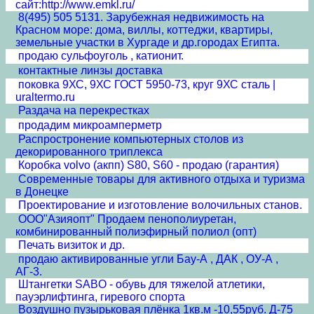
сайт:http://www.emkl.ru/
8(495) 505 5131. Зарубежная недвижимость на
Красном море: дома, виллы, коттеджи, квартиры,
земельные участки в Хургаде и др.городах Египта.
продаю сульфоуголь , катионит.
контактные линзы доставка
поковка 9ХС, 9ХС ГОСТ 5950-73, круг 9ХС сталь |
uraltermo.ru
Раздача на перекрестках
продадим микроамперметр
Распростронение компьютерных столов из
декорированного триплекса
Коробка volvo (акпп) S80, S60 - продаю (гарантия)
Современные товары для активного отдыха и туризма
в Донецке
Проектирование и изготовление волочильных станов.
ООО"Азияопт" Продаем пенополиуретан,
комбинированный полиэфирный полиол (опт)
Печать визиток и др.
продаю активированные угли Бау-А , ДАК , ОУ-А ,
АГ-3.
Штангетки SABO - обувь для тяжелой атлетики,
пауэрлифтинга, гиревого спорта
Воздушно пузырьковая плёнка 1кв.м -10,55руб. Д-75