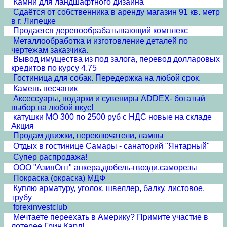
Камни для ландшафтного дизайна
Сдаётся от собственника в аренду магазин 91 кв. метр
в г. Липецке
Продается деревообрабатывающий комплекс
Металлообработка и изготовление деталей по
чертежам заказчика.
Вывод имущества из под залога, перевод долларовых
кредитов по курсу 4.75
Гостиница для собак. Передержка на любой срок.
Камень песчаник
Аксессуары, подарки и сувениры ADDEX- богатый
выбор на любой вкус!
катушки МО 300 по 2500 руб с НДС новые на складе
Акция
Продам движки, переключатели, лампы
Отдых в гостинице Самары - санаторий "Янтарный"
Супер распродажа!
ООО "АзияОпт" анкера,дюбель-гвозди,саморезы
Покраска (окраска) МДФ
Куплю арматуру, уголок, швеллер, балку, листовое,
трубу
forexinvestclub
Мечтаете переехать в Америку? Примите участие в
лотерее Грин Кард!