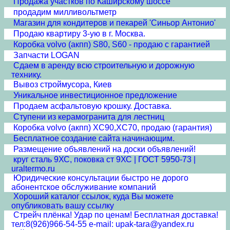
Продажа участков по Каширскому шоссе
продадим милливольтметр
Магазин для кондитеров и пекарей 'Синьор Антонио'
Продаю квартиру 3-ую в г. Москва.
Коробка volvo (акпп) S80, S60 - продаю с гарантией
Запчасти LOGAN
Сдаем в аренду всю строительную и дорожную
технику.
Вывоз строймусора, Киев
Уникальное инвестиционное предложение
Продаем асфальтовую крошку. Доставка.
Ступени из керамогранита для лестниц
Коробка volvo (акпп) XC90,XC70, продаю (гарантия)
Бесплатное создание сайта начинающим.
Размещение объявлений на доски объявлений!
круг сталь 9ХС, поковка ст 9ХС | ГОСТ 5950-73 |
uraltermo.ru
Юридические консультации быстро не дорого
абонентское обслуживание компаний
Хороший каталог ссылок, куда Вы можете
опубликовать вашу ссылку
Стрейч плёнка! Удар по ценам! Бесплатная доставка!
тел:8(926)966-54-55 e-mail: upak-tara@yandex.ru