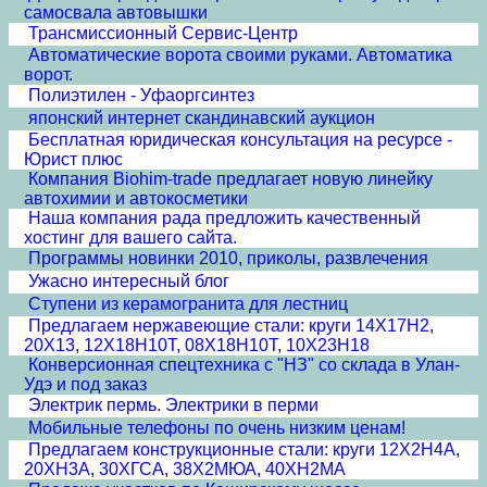
самосвала автовышки
Трансмиссионный Сервис-Центр
Автоматические ворота своими руками. Автоматика
ворот.
Полиэтилен - Уфаоргсинтез
японский интернет скандинавский аукцион
Бесплатная юридическая консультация на ресурсе -
Юрист плюс
Компания Biohim-trade предлагает новую линейку
автохимии и автокосметики
Наша компания рада предложить качественный
хостинг для вашего сайта.
Программы новинки 2010, приколы, развлечения
Ужасно интересный блог
Ступени из керамогранита для лестниц
Предлагаем нержавеющие стали: круги 14Х17Н2,
20Х13, 12Х18Н10Т, 08Х18Н10Т, 10Х23Н18
Конверсионная спецтехника с "НЗ" со склада в Улан-
Удэ и под заказ
Электрик пермь. Электрики в перми
Мобильные телефоны по очень низким ценам!
Предлагаем конструкционные стали: круги 12Х2Н4А,
20ХН3А, 30ХГСА, 38Х2МЮА, 40ХН2МА