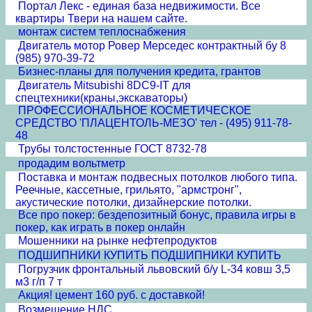
Портал Лекс - единая база недвижимости. Все
квартиры Твери на нашем сайте.
монтаж систем теплоснабжения
Двигатель мотор Ровер Мерседес контрактный бу 8
(985) 970-39-72
Бизнес-планы для получения кредита, грантов
Двигатель Mitsubishi 8DC9-IT для
спецтехники(краны,экскаваторы)
ПРОФЕССИОНАЛЬНОЕ КОСМЕТИЧЕСКОЕ
СРЕДСТВО 'ПЛАЦЕНТОЛЬ-МЕЗО' тел - (495) 911-78-
48
Трубы толстостенные ГОСТ 8732-78
продадим вольтметр
Поставка и монтаж подвесных потолков любого типа.
Реечные, кассетные, грильято, "армстронг",
акустические потолки, дизайнерские потолки.
Все про покер: бездепозитный бонус, правила игры в
покер, как играть в покер онлайн
Мошенники на рынке нефтепродуктов
ПОДШИПНИКИ КУПИТЬ ПОДШИПНИКИ КУПИТЬ
Погрузчик фронтальный львовский б/у L-34 ковш 3,5
м3 г/п 7 т
Акция! цемент 160 руб. с доставкой!
Возмещение НДС