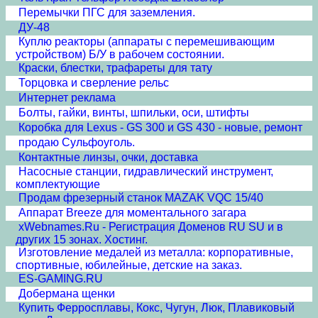
Перемычки ПГС для заземления.
ДУ-48
Куплю реакторы (аппараты с перемешивающим
устройством) Б/У в рабочем состоянии.
Краски, блестки, трафареты для тату
Торцовка и сверление рельс
Интернет реклама
Болты, гайки, винты, шпильки, оси, штифты
Коробка для Lexus - GS 300 и GS 430 - новые, ремонт
продаю Сульфоуголь.
Контактные линзы, очки, доставка
Насосные станции, гидравлический инструмент,
комплектующие
Продам фрезерный станок MAZAK VQC 15/40
Аппарат Breeze для моментального загара
xWebnames.Ru - Регистрация Доменов RU SU и в
других 15 зонах. Хостинг.
Изготовление медалей из металла: корпоративные,
спортивные, юбилейные, детские на заказ.
ES-GAMING.RU
Добермана щенки
Купить Ферросплавы, Кокс, Чугун, Люк, Плавиковый