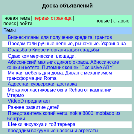
Доска объявлений
новая тема
|
первая страница
|
новые
|
старые
поиск
|
войти
Темы
Бизнес-планы для получения кредита, грантов
Продам тали ручные цепные, рычажные. Украина ua
Свадьба в Киеве и организация свадьбы
Сдаю коммерческие площади.
Абиссинский мальчик дикого окраса. Абиссинские
кошки и котята. Питомник кошек "Exclusive ABY"
Мягкая мебель для дома. Диван с механизмом
трансформации Roma
Адресная курьерская доставка
Металлопластиковые окна Rehau от кампании
Мтермо
VideoD предлагает
Раннее развитие детей
Представитель копий vertu, nokia 8800, mobiado из
Венгрии
Щенки чихуахуа и той терьера
продадим вакуумные насосы и агрегаты