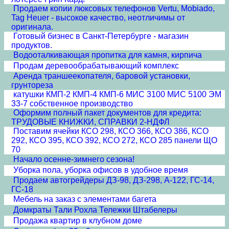
Продаем копии люксовых телефонов Vertu, Mobiado,
Tag Heuer - высокое качество, неотличимы от
оригинала.
Готовый бизнес в Санкт-Петербурге - магазин
продуктов.
Водооталкивающая пропитка для камня, кирпича
Продам деревообрабатывающий комплекс
Аренда траншеекопателя, баровой установки,
грунтореза
катушки КМП-2 КМП-4 КМП-6 МИС 3100 МИС 5100 ЭМ
33-7 собственное производство
Оформим полный пакет документов для кредита:
ТРУДОВЫЕ КНИЖКИ, СПРАВКИ 2-НДФЛ
Поставим ячейки КСО 298, КСО 366, КСО 386, КСО
292, КСО 395, КСО 392, КСО 272, КСО 285 панели ЩО
70
Начало осенне-зимнего сезона!
Уборка пола, уборка офисов в удобное время
Продаем автогрейдеры ДЗ-98, ДЗ-298, А-122, ГС-14,
ГС-18
Мебель на заказ с элементами багета
Домкраты Тали Рохла Тележки Штабелеры
Продажа квартир в клубном доме