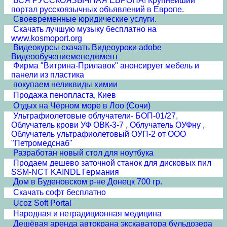
ВСЯ РУССКОЯЗЫЧНАЯ ЕВРОПА! Крупнейший
портал русскоязычных объявлений в Европе.
Своевременные юридические услуги.
Скачать лучшую музыку бесплатно на
www.kosmoport.org
Видеокурсы скачать Видеоуроки adobe
Видеообучениеменеджмент
Фирма "Витрина-Прилавок" анонсирует мебель и
панели из пластика
покупаем неликвиды химии
Продажа пенопласта, Киев
Отдых на Чёрном море в Лоо (Сочи)
Ультрафиолетовые облучатели- БОП-01/27,
Облучатель крови УФ ОВК-3-7 , Облучатель ОУФну ,
Облучатель ультрафиолетовый ОУП-2 от ООО
"Петромедснаб"
Разработан новый стол для ноутбука
Продаем дешево заточной станок для дисковых пил
SSM-NCT KAINDL Германия
Дом в Буденовском р-не Донецк 700 гр.
Скачать софт бесплатно
Ucoz Soft Portal
Народная и нетрадиционная медицина
Дешёвая аренда автокрана экскаватора бульдозера