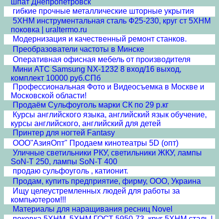
шпат Днепропетровск
гибкие прочные металлические шторные укрытия
5ХНМ инструментальная сталь Ф25-230, круг ст 5ХНМ
поковка | uraltermo.ru
Модернизация и качественный ремонт станков.
Преобразователи частоты в Минске
Оперативная офисная мебель от производителя
Мини АТС Samsung NX-1232 8 вход/16 выход,
комплект 10000 руб.СПб
Профессиональная Фото и Видеосъемка в Москве и
Московской области!
Продаём Сульфоуголь марки СК по 29 р.кг
Курсы английского языка, английский язык обучение,
курсы английского, английский для детей
Принтер для ногтей Fantasy
ООО"АзияОпт" Продаем кинотеатры 5D (опт)
Уличные светильники РКУ, светильники ЖКУ, лампы
SoN-T 250, лампы SoN-T 400
продаю сульфоуголь , катионит.
Продам, купить предприятие, фирму, ООО, Украина
Ищу целеустремленных людей для работы за
компьютером!!!
Материалы для наращивания ресниц Novel
поковка 5ХНМ, 5ХНМ ГОСТ 5950-73, круг 5ХНМ сталь |