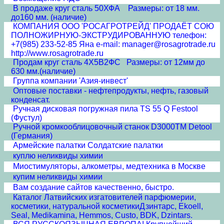
В продаже круг сталь 50ХФА Размеры: от 18 мм.
до160 мм. (наличие)
КОМПАНИЯ ООО 'РОСАГРОТРЕЙД' ПРОДАЁТ СОЮ
ПОЛНОЖИРНУЮ-ЭКСТРУДИРОВАННУЮ телефон:
+7(985) 233-52-85 Яна e-mail: manager@rosagrotrade.ru
http://www.rosagrotrade.ru
Продам круг сталь 4Х5В2ФС Размеры: от 12мм до
630 мм.(наличие)
Группа компании 'Азия-инвест'
Оптовые поставки - нефтепродукты, нефть, газовый
конденсат.
Ручная дисковая погружная пила TS 55 Q Festool
(Фустул)
Ручной кромкооблицовочный станок D3000TM Detool
(Германия)
Армейские палатки Солдатские палатки
куплю неликвиды химии
Миостимуляторы, алкометры, медтехника в Москве
купим неликвиды химии
Вам создание сайтов качественно, быстро.
Каталог Латвийских изгатовителей парфюмерии,
косметики, натуральной косметикиДзинтарс, Ekoell,
Seal, Medikamina, Hemmos, Custo, BDK, Dzintars.