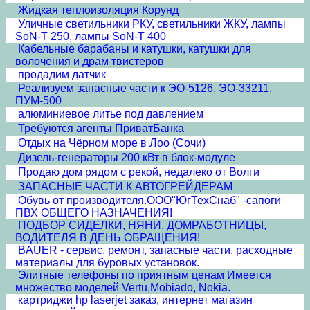
Жидкая теплоизоляция Корунд
Уличные светильники РКУ, светильники ЖКУ, лампы
SoN-T 250, лампы SoN-T 400
Кабельные барабаны и катушки, катушки для
волочения и драм твистеров
продадим датчик
Реализуем запасные части к ЭО-5126, ЭО-33211,
ПУМ-500
алюминиевое литье под давлением
Требуются агенты ПриватБанка
Отдых на Чёрном море в Лоо (Сочи)
Дизель-генераторы 200 кВт в блок-модуле
Продаю дом рядом с рекой, недалеко от Волги
ЗАПАСНЫЕ ЧАСТИ К АВТОГРЕЙДЕРАМ
Обувь от производителя.ООО"ЮгТехСнаб" -сапоги
ПВХ ОБЩЕГО НАЗНАЧЕНИЯ!
ПОДБОР СИДЕЛКИ, НЯНИ, ДОМРАБОТНИЦЫ,
ВОДИТЕЛЯ В ДЕНЬ ОБРАЩЕНИЯ!
BAUER - сервис, ремонт, запасные части, расходные
материалы для буровых установок.
Элитные телефоны по приятным ценам Имеется
множество моделей Vertu,Mobiado, Nokia.
картриджи hp laserjet заказ, интернет магазин