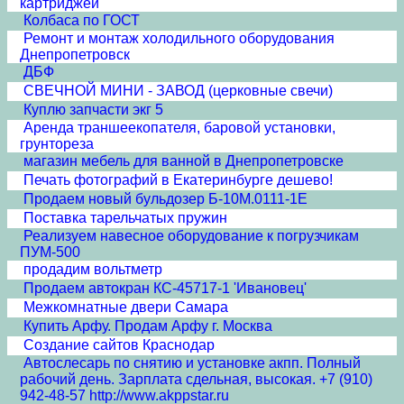
картриджей
Колбаса по ГОСТ
Ремонт и монтаж холодильного оборудования
Днепропетровск
ДБФ
СВЕЧНОЙ МИНИ - ЗАВОД (церковные свечи)
Куплю запчасти экг 5
Аренда траншеекопателя, баровой установки,
грунтореза
магазин мебель для ванной в Днепропетровске
Печать фотографий в Екатеринбурге дешево!
Продаем новый бульдозер Б-10М.0111-1Е
Поставка тарельчатых пружин
Реализуем навесное оборудование к погрузчикам
ПУМ-500
продадим вольтметр
Продаем автокран КС-45717-1 'Ивановец'
Межкомнатные двери Cамара
Купить Арфу. Продам Арфу г. Москва
Создание сайтов Краснодар
Автослесарь по снятию и установке акпп. Полный
рабочий день. Зарплата сдельная, высокая. +7 (910)
942-48-57 http://www.akppstar.ru