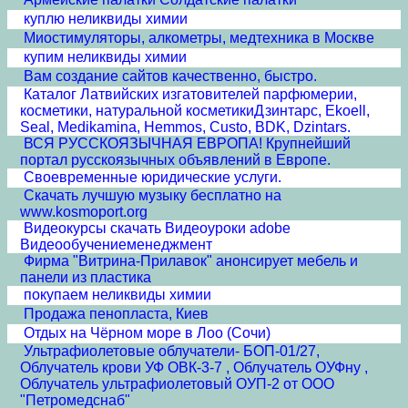
куплю неликвиды химии
Миостимуляторы, алкометры, медтехника в Москве
купим неликвиды химии
Вам создание сайтов качественно, быстро.
Каталог Латвийских изгатовителей парфюмерии,
косметики, натуральной косметикиДзинтарс, Ekoell,
Seal, Medikamina, Hemmos, Custo, BDK, Dzintars.
ВСЯ РУССКОЯЗЫЧНАЯ ЕВРОПА! Крупнейший
портал русскоязычных объявлений в Европе.
Своевременные юридические услуги.
Скачать лучшую музыку бесплатно на
www.kosmoport.org
Видеокурсы скачать Видеоуроки adobe
Видеообучениеменеджмент
Фирма "Витрина-Прилавок" анонсирует мебель и
панели из пластика
покупаем неликвиды химии
Продажа пенопласта, Киев
Отдых на Чёрном море в Лоо (Сочи)
Ультрафиолетовые облучатели- БОП-01/27,
Облучатель крови УФ ОВК-3-7 , Облучатель ОУФну ,
Облучатель ультрафиолетовый ОУП-2 от ООО
"Петромедснаб"