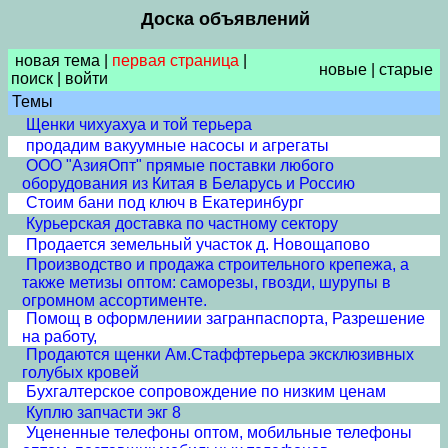
Доска объявлений
новая тема
|
первая страница
|
новые
|
старые
поиск
|
войти
Темы
Щенки чихуахуа и той терьера
продадим вакуумные насосы и агрегаты
ООО "АзияОпт" прямые поставки любого
оборудования из Китая в Беларусь и Россию
Стоим бани под ключ в Екатеринбург
Курьерская доставка по частному сектору
Продается земельный участок д. Новощапово
Производство и продажа строительного крепежа, а
также метизы оптом: саморезы, гвозди, шурупы в
огромном ассортименте.
Помощ в оформлениии загранпаспорта, Разрешение
на работу,
Продаются щенки Ам.Стаффтерьера эксклюзивных
голубых кровей
Бухгалтерское сопровождение по низким ценам
Куплю запчасти экг 8
Уцененные телефоны оптом, мобильные телефоны