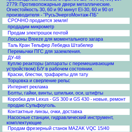
2779: Противопожарные двери металлические.
Огнестойкость 30, 60 и 90 минут EI-30, 60 и 90 от
производителя - "РусьЭнергоМонтаж-ПБ"
СРОЧНО продается земля!
продадим микрометр
Продам электрошок почтой
Лосьоны Breeze для моментального загара
Таль Кран Тельфер Лебедка Штабелер
Перемычки ПГС для заземления.
ДУ-48
Куплю реакторы (аппараты с перемешивающим
устройством) Б/У в рабочем состоянии.
Краски, блестки, трафареты для тату
Торцовка и сверление рельс
Интернет реклама
Болты, гайки, винты, шпильки, оси, штифты
Коробка для Lexus - GS 300 и GS 430 - новые, ремонт
продаю Сульфоуголь.
Контактные линзы, очки, доставка
Насосные станции, гидравлический инструмент,
комплектующие
Продам фрезерный станок MAZAK VQC 15/40