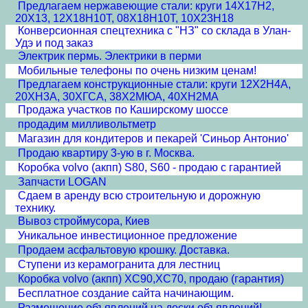
Предлагаем нержавеющие стали: круги 14Х17Н2,
20Х13, 12Х18Н10Т, 08Х18Н10Т, 10Х23Н18
Конверсионная спецтехника с "НЗ" со склада в Улан-
Удэ и под заказ
Электрик пермь. Электрики в перми
Мобильные телефоны по очень низким ценам!
Предлагаем конструкционные стали: круги 12Х2Н4А,
20ХН3А, 30ХГСА, 38Х2МЮА, 40ХН2МА
Продажа участков по Каширскому шоссе
продадим милливольтметр
Магазин для кондитеров и пекарей 'Синьор Антонио'
Продаю квартиру 3-ую в г. Москва.
Коробка volvo (акпп) S80, S60 - продаю с гарантией
Запчасти LOGAN
Сдаем в аренду всю строительную и дорожную
технику.
Вывоз строймусора, Киев
Уникальное инвестиционное предложение
Продаем асфальтовую крошку. Доставка.
Ступени из керамогранита для лестниц
Коробка volvo (акпп) XC90,XC70, продаю (гарантия)
Бесплатное создание сайта начинающим.
Размещение объявлений на доски объявлений!