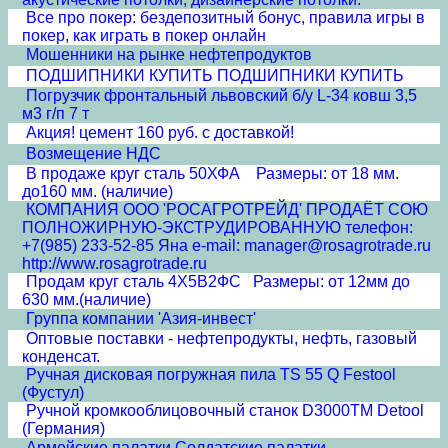
Все про покер: бездепозитный бонус, правила игры в
покер, как играть в покер онлайн
Мошенники на рынке нефтепродуктов
ПОДШИПНИКИ КУПИТЬ ПОДШИПНИКИ КУПИТЬ
Погрузчик фронтальный львовский б/у L-34 ковш 3,5
м3 г/п 7 т
Акция! цемент 160 руб. с доставкой!
Возмещение НДС
В продаже круг сталь 50ХФА Размеры: от 18 мм.
до160 мм. (наличие)
КОМПАНИЯ ООО 'РОСАГРОТРЕЙД' ПРОДАЁТ СОЮ
ПОЛНОЖИРНУЮ-ЭКСТРУДИРОВАННУЮ телефон:
+7(985) 233-52-85 Яна e-mail: manager@rosagrotrade.ru
http://www.rosagrotrade.ru
Продам круг сталь 4Х5В2ФС Размеры: от 12мм до
630 мм.(наличие)
Группа компании 'Азия-инвест'
Оптовые поставки - нефтепродукты, нефть, газовый
конденсат.
Ручная дисковая погружная пила TS 55 Q Festool
(Фустул)
Ручной кромкооблицовочный станок D3000TM Detool
(Германия)
Армейские палатки Солдатские палатки