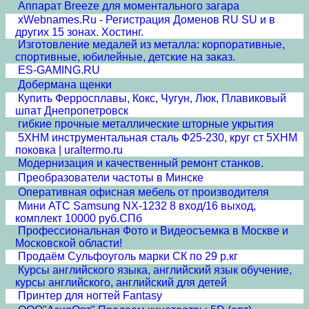
Аппарат Breeze для моментального загара
xWebnames.Ru - Регистрация Доменов RU SU и в
других 15 зонах. Хостинг.
Изготовление медалей из металла: корпоративные,
спортивные, юбилейные, детские на заказ.
ES-GAMING.RU
Добермана щенки
Купить Ферросплавы, Кокс, Чугун, Люк, Плавиковый
шпат Днепропетровск
гибкие прочные металлические шторные укрытия
5ХНМ инструментальная сталь Ф25-230, круг ст 5ХНМ
поковка | uraltermo.ru
Модернизация и качественный ремонт станков.
Преобразователи частоты в Минске
Оперативная офисная мебель от производителя
Мини АТС Samsung NX-1232 8 вход/16 выход,
комплект 10000 руб.СПб
Профессиональная Фото и Видеосъемка в Москве и
Московской области!
Продаём Сульфоуголь марки СК по 29 р.кг
Курсы английского языка, английский язык обучение,
курсы английского, английский для детей
Принтер для ногтей Fantasy