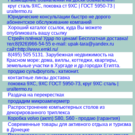
круг сталь 9ХС, поковка ст 9ХС | ГОСТ 5950-73 |
uraltermo.ru
Юридические консультации быстро не дорого
абонентское обслуживание компаний
Хороший каталог ссылок, куда Вы можете
опубликовать вашу ссылку
Стрейч плёнка! Удар по ценам! Бесплатная доставка!
тел:8(926)966-54-55 e-mail: upak-tara@yandex.ru
сайт:http://www.emkl.ru/
8(495) 505 5131. Зарубежная недвижимость на
Красном море: дома, виллы, коттеджи, квартиры,
земельные участки в Хургаде и др.городах Египта.
продаю сульфоуголь , катионит.
контактные линзы доставка
поковка 9ХС, 9ХС ГОСТ 5950-73, круг 9ХС сталь |
uraltermo.ru
Раздача на перекрестках
продадим микроамперметр
Распростронение компьютерных столов из
декорированного триплекса
Коробка volvo (акпп) S80, S60 - продаю (гарантия)
Современные товары для активного отдыха и туризма
в Донецке