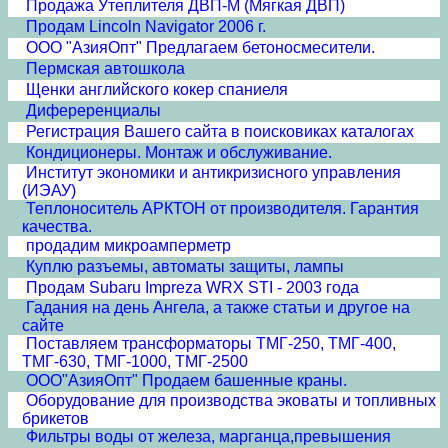
Продажа Утеплителя ДВП-М (Мягкая ДВП)
Продам Lincoln Navigator 2006 г.
ООО "АзияОпт" Предлагаем бетоносмесители.
Пермская автошкола
Щенки английского кокер спаниеля
Дифереренциалы
Регистрация Вашего сайта в поисковиках каталогах
Кондиционеры. Монтаж и обслуживание.
Институт экономики и антикризисного управления
(ИЭАУ)
Теплоноситель АРКТОН от производителя. Гарантия
качества.
продадим микроамперметр
Куплю разъемы, автоматы защиты, лампы
Продам Subaru Impreza WRX STI - 2003 года
Гадания на день Ангела, а также статьи и другое на
сайте
Поставляем трансформаторы ТМГ-250, ТМГ-400,
ТМГ-630, ТМГ-1000, ТМГ-2500
ООО"АзияОпт" Продаем башенные краны.
Оборудование для производства эковаты и топливных
брикетов
Фильтры воды от железа, марганца,превышения