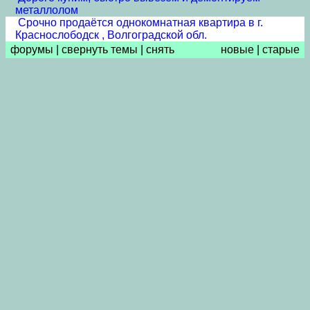
металлолом
Срочно продаётся однокомнатная квартира в г.
Краснослободск , Волгоградской обл.
форумы
|
свернуть темы
|
снять
новые
|
старые