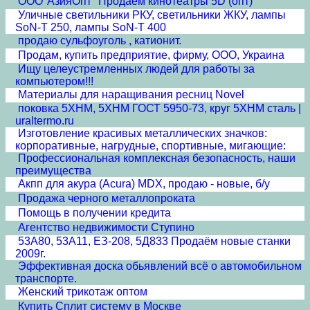
ООО"АзияОпт" Продаем кинотеатры 5D (опт)
Уличные светильники РКУ, светильники ЖКУ, лампы
SoN-T 250, лампы SoN-T 400
продаю сульфоуголь , катионит.
Продам, купить предприятие, фирму, ООО, Украина
Ищу целеустремленных людей для работы за
компьютером!!!
Материалы для наращивания ресниц Novel
поковка 5ХНМ, 5ХНМ ГОСТ 5950-73, круг 5ХНМ сталь |
uraltermo.ru
Изготовление красивых металлических значков:
корпоративные, нагрудные, спортивные, мигающие:
Профессиональная комплексная безопасность, наши
преимущества
Акпп для акура (Acura) MDX, продаю - новые, б/у
Продажа черного металлопроката
Помощь в получении кредита
Агентство недвижимости Ступино
53А80, 53А11, ЕЗ-208, 5Д833 Продаём новые станки
2009г.
Эффективная доска обьявлений всё о автомобильном
транспорте.
Женский трикотаж оптом
Купить Сплит систему в Москве