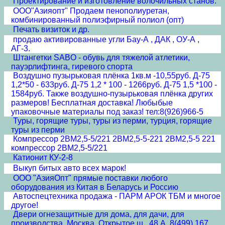
Проектирование и изготовление волочильных станов.
ООО"Азияопт" Продаем пенополиуретан,
комбинированный полиэфирный полиол (опт)
Печать визиток и др.
продаю активированные угли Бау-А , ДАК , ОУ-А ,
АГ-3.
Штангетки SABO - обувь для тяжелой атлетики,
пауэрлифтинга, гиревого спорта
Воздушно пузырьковая плёнка 1кв.м -10,55руб. Д-75
1,2*50 - 633руб. Д-75 1,2 * 100 - 1266руб. Д-75 1,5 *100 -
1584руб. Также воздушно-пузырьковая плёнка других
размеров! Бесплатная доставка! Любыбые
упаковочные материалы под заказ! тел:8(926)966-5
Туры, горящие туры, туры из перми, турция, горящие
туры из перми
Компрессор 2ВМ2,5-5/221 2ВМ2,5-5-221 2ВМ2,5-5 221
компрессор 2ВМ2,5-5/221
Катионит КУ-2-8
Выкуп битых авто всех марок!
ООО "АзияОпт" прямые поставки любого
оборудования из Китая в Беларусь и Россию
Автоспецтехника продажа - ПАРМ АРОК ТБМ и многое
другое!
Двери огнезащитные для дома, для дачи, для
производства. Москва, Открытое ш., 48 А. 8(499) 167