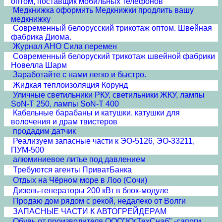
оптом, поставщик мобильных телефонов
Медкнижка оформить Медкнижки продлить вашу
медкнижку
Современный белорусский трикотаж оптом. Швейная
фабрика Диома.
Журнал АНО Сила перемен
Современный белоруский трикотаж швейной фабрики
Новелла Шарм
Заработайте с нами легко и быстро.
Жидкая теплоизоляция Корунд
Уличные светильники РКУ, светильники ЖКУ, лампы
SoN-T 250, лампы SoN-T 400
Кабельные барабаны и катушки, катушки для
волочения и драм твистеров
продадим датчик
Реализуем запасные части к ЭО-5126, ЭО-33211,
ПУМ-500
алюминиевое литье под давлением
Требуются агенты ПриватБанка
Отдых на Чёрном море в Лоо (Сочи)
Дизель-генераторы 200 кВт в блок-модуле
Продаю дом рядом с рекой, недалеко от Волги
ЗАПАСНЫЕ ЧАСТИ К АВТОГРЕЙДЕРАМ
Обувь от производителя.ООО"ЮгТехСнаб" -сапоги