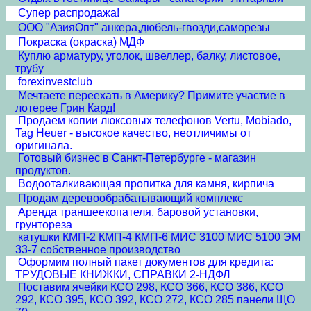
Супер распродажа!
ООО "АзияОпт" анкера,дюбель-гвозди,саморезы
Покраска (окраска) МДФ
Куплю арматуру, уголок, швеллер, балку, листовое,
трубу
forexinvestclub
Мечтаете переехать в Америку? Примите участие в
лотерее Грин Кард!
Продаем копии люксовых телефонов Vertu, Mobiado,
Tag Heuer - высокое качество, неотличимы от
оригинала.
Готовый бизнес в Санкт-Петербурге - магазин
продуктов.
Водооталкивающая пропитка для камня, кирпича
Продам деревообрабатывающий комплекс
Аренда траншеекопателя, баровой установки,
грунтореза
катушки КМП-2 КМП-4 КМП-6 МИС 3100 МИС 5100 ЭМ
33-7 собственное производство
Оформим полный пакет документов для кредита:
ТРУДОВЫЕ КНИЖКИ, СПРАВКИ 2-НДФЛ
Поставим ячейки КСО 298, КСО 366, КСО 386, КСО
292, КСО 395, КСО 392, КСО 272, КСО 285 панели ЩО