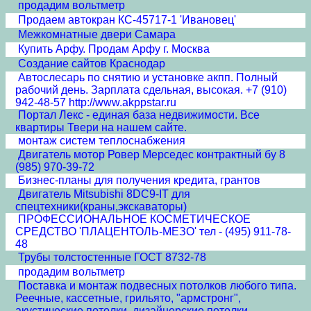
продадим вольтметр
Продаем автокран КС-45717-1 'Ивановец'
Межкомнатные двери Cамара
Купить Арфу. Продам Арфу г. Москва
Создание сайтов Краснодар
Автослесарь по снятию и установке акпп. Полный
рабочий день. Зарплата сдельная, высокая. +7 (910)
942-48-57 http://www.akppstar.ru
Портал Лекс - единая база недвижимости. Все
квартиры Твери на нашем сайте.
монтаж систем теплоснабжения
Двигатель мотор Ровер Мерседес контрактный бу 8
(985) 970-39-72
Бизнес-планы для получения кредита, грантов
Двигатель Mitsubishi 8DC9-IT для
спецтехники(краны,экскаваторы)
ПРОФЕССИОНАЛЬНОЕ КОСМЕТИЧЕСКОЕ
СРЕДСТВО 'ПЛАЦЕНТОЛЬ-МЕЗО' тел - (495) 911-78-
48
Трубы толстостенные ГОСТ 8732-78
продадим вольтметр
Поставка и монтаж подвесных потолков любого типа.
Реечные, кассетные, грильято, "армстронг",
акустические потолки, дизайнерские потолки.