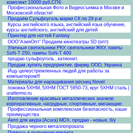
комплект 10000 руб.СПб
Профессиональная Фото и Видеосъемка в Москве и
Московской области!
Продаём Сульфоуголь марки СК по 29 р.кг
Курсы английского языка, английский язык обучение,
курсы английского, английский для детей
Принтер для ногтей Fantasy
ООО"АзияОпт" Продаем кинотеатры 5D (опт)
Уличные светильники РКУ, светильники ЖКУ, лампы
SoN-T 250, лампы SoN-T 400
продаю сульфоуголь , катионит.
Продам, купить предприятие, фирму, ООО, Украина
Ищу целеустремленных людей для работы за
компьютером!!!
Материалы для наращивания ресниц Novel
поковка 5ХНМ, 5ХНМ ГОСТ 5950-73, круг 5ХНМ сталь |
uraltermo.ru
Изготовление красивых металлических значков:
корпоративные, нагрудные, спортивные, мигающие:
Профессиональная комплексная безопасность, наши
преимущества
Акпп для акура (Acura) MDX, продаю - новые, б/у
Продажа черного металлопроката
Помощь в получении кредита