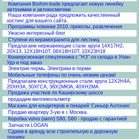
Компания Biohim-trade предлагает новую линейку
автохимии и автокосметики
Наша компания рада предложить качественный
хостинг для вашего сайта.
Программы новинки 2010, приколы, развлечения
Ужасно интересный блог
Ступени из керамогранита для лестниц
Предлагаем нержавеющие стали: круги 14Х17Н2,
20Х13, 12Х18Н10Т, 08Х18Н10Т, 10Х23Н18
Конверсионная спецтехника с "НЗ" со склада в Улан-
Удэ и под заказ
Электрик пермь. Электрики в перми
Мобильные телефоны по очень низким ценам!
Предлагаем конструкционные стали: круги 12Х2Н4А,
20ХН3А, 30ХГСА, 38Х2МЮА, 40ХН2МА
Продажа участков по Каширскому шоссе
продадим милливольтметр
Магазин для кондитеров и пекарей 'Синьор Антонио'
Продаю квартиру 3-ую в г. Москва.
Коробка volvo (акпп) S80, S60 - продаю с гарантией
Запчасти LOGAN
Сдаем в аренду всю строительную и дорожную
технику.