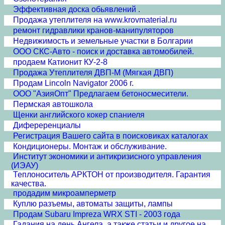
Эффективная доска обьявлений .
Продажа утеплителя на www.krovmaterial.ru
ремонт гидравлики кранов-манипуляторов
Недвижимость и земельные участки в Болгарии
ООО СКС-Авто - поиск и доставка автомобилей.
продаем Катионит КУ-2-8
Продажа Утеплителя ДВП-М (Мягкая ДВП)
Продам Lincoln Navigator 2006 г.
ООО "АзияОпт" Предлагаем бетоносмесители.
Пермская автошкола
Щенки английского кокер спаниеля
Дифереренциалы
Регистрация Вашего сайта в поисковиках каталогах
Кондиционеры. Монтаж и обслуживание.
Институт экономики и антикризисного управления
(ИЭАУ)
Теплоноситель АРКТОН от производителя. Гарантия
качества.
продадим микроамперметр
Куплю разъемы, автоматы защиты, лампы
Продам Subaru Impreza WRX STI - 2003 года
Гадания на день Ангела, а также статьи и другое на