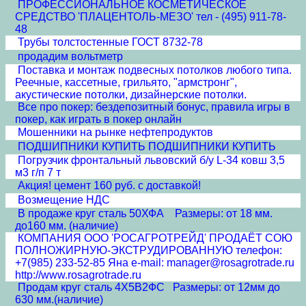
ПРОФЕССИОНАЛЬНОЕ КОСМЕТИЧЕСКОЕ
СРЕДСТВО 'ПЛАЦЕНТОЛЬ-МЕЗО' тел - (495) 911-78-
48
Трубы толстостенные ГОСТ 8732-78
продадим вольтметр
Поставка и монтаж подвесных потолков любого типа.
Реечные, кассетные, грильято, "армстронг",
акустические потолки, дизайнерские потолки.
Все про покер: бездепозитный бонус, правила игры в
покер, как играть в покер онлайн
Мошенники на рынке нефтепродуктов
ПОДШИПНИКИ КУПИТЬ ПОДШИПНИКИ КУПИТЬ
Погрузчик фронтальный львовский б/у L-34 ковш 3,5
м3 г/п 7 т
Акция! цемент 160 руб. с доставкой!
Возмещение НДС
В продаже круг сталь 50ХФА Размеры: от 18 мм.
до160 мм. (наличие)
КОМПАНИЯ ООО 'РОСАГРОТРЕЙД' ПРОДАЁТ СОЮ
ПОЛНОЖИРНУЮ-ЭКСТРУДИРОВАННУЮ телефон:
+7(985) 233-52-85 Яна e-mail: manager@rosagrotrade.ru
http://www.rosagrotrade.ru
Продам круг сталь 4Х5В2ФС Размеры: от 12мм до
630 мм.(наличие)