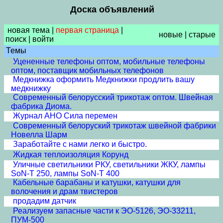
Доска объявлений
новая тема
|
первая страница
|
новые
|
старые
поиск
|
войти
Темы
Уцененные телефоны оптом, мобильные телефоны
оптом, поставщик мобильных телефонов
Медкнижка оформить Медкнижки продлить вашу
медкнижку
Современный белорусский трикотаж оптом. Швейная
фабрика Диома.
Журнал АНО Сила перемен
Современный белоруский трикотаж швейной фабрики
Новелла Шарм
Заработайте с нами легко и быстро.
Жидкая теплоизоляция Корунд
Уличные светильники РКУ, светильники ЖКУ, лампы
SoN-T 250, лампы SoN-T 400
Кабельные барабаны и катушки, катушки для
волочения и драм твистеров
продадим датчик
Реализуем запасные части к ЭО-5126, ЭО-33211,
ПУМ-500