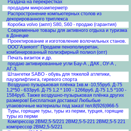
Раздача на перекрестках
продадим микроамперметр
Распростронение компьютерных столов из
декорированного триплекса
Коробка volvo (акпп) S80, S60 - продаю (гарантия)
Современные товары для активного отдыха и туризма
в Донецке
Проектирование и изготовление волочильных станов.
ООО"Азияопт" Продаем пенополиуретан,
комбинированный полиэфирный полиол (опт)
Печать визиток и др.
продаю активированные угли Бау-А , ДАК , ОУ-А ,
АГ-3.
Штангетки SABO - обувь для тяжелой атлетики,
пауэрлифтинга, гиревого спорта
Воздушно пузырьковая плёнка 1кв.м -10,55руб. Д-75
1,2*50 - 633руб. Д-75 1,2 * 100 - 1266руб. Д-75 1,5 *100 -
1584руб. Также воздушно-пузырьковая плёнка других
размеров! Бесплатная доставка! Любыбые
упаковочные материалы под заказ! тел:8(926)966-5
Туры, горящие туры, туры из перми, турция, горящие
туры из перми
Компрессор 2ВМ2,5-5/221 2ВМ2,5-5-221 2ВМ2,5-5 221
компрессор 2ВМ2,5-5/221