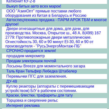
Катионит КУ-2-8
Выкуп битых авто всех марок!
ООО "АзияОпт" прямые поставки любого
оборудования из Китая в Беларусь и Россию
Автоспецтехника продажа - ПАРМ АРОК ТБМ и многое
другое!
Двери огнезащитные для дома, для дачи, для
производства. Москва, Открытое ш., 48 А. 8(499) 167
2779: Противопожарные двери металлические.
Огнестойкость 30, 60 и 90 минут EI-30, 60 и 90 от
производителя - "РусьЭнергоМонтаж-ПБ"
СРОЧНО продается земля!
продадим микрометр
Продам электрошок почтой
Лосьоны Breeze для моментального загара
Таль Кран Тельфер Лебедка Штабелер
Перемычки ПГС для заземления.
ДУ-48
Куплю реакторы (аппараты с перемешивающим
устройством) Б/У в рабочем состоянии.
Краски, блестки, трафареты для тату
Торцовка и сверление рельс
Интернет реклама