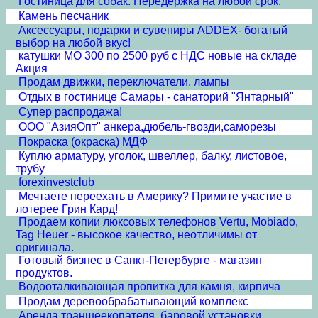
Гостиница для собак. Передержка на любой срок.
Камень песчаник
Аксессуары, подарки и сувениры ADDEX- богатый
выбор на любой вкус!
катушки МО 300 по 2500 руб с НДС новые на складе
Акция
Продам движки, переключатели, лампы
Отдых в гостинице Самары - санаторий "Янтарный"
Супер распродажа!
ООО "АзияОпт" анкера,дюбель-гвозди,саморезы
Покраска (окраска) МДФ
Куплю арматуру, уголок, швеллер, балку, листовое,
трубу
forexinvestclub
Мечтаете переехать в Америку? Примите участие в
лотерее Грин Кард!
Продаем копии люксовых телефонов Vertu, Mobiado,
Tag Heuer - высокое качество, неотличимы от
оригинала.
Готовый бизнес в Санкт-Петербурге - магазин
продуктов.
Водооталкивающая пропитка для камня, кирпича
Продам деревообрабатывающий комплекс
Аренда траншеекопателя, баровой установки,