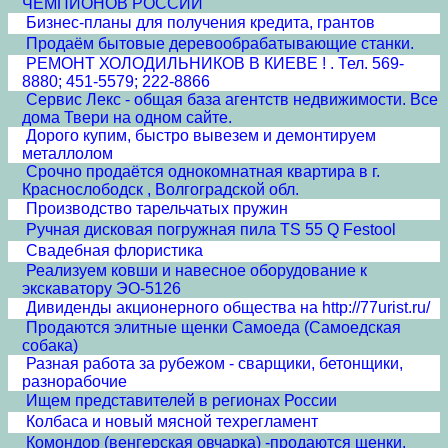
ЧЕМПИОНОВ РОССИИ
Бизнес-планы для получения кредита, грантов
Продаём бытовые деревообрабатывающие станки.
РЕМОНТ ХОЛОДИЛЬНИКОВ В КИЕВЕ ! . Тел. 569-
8880; 451-5579; 222-8866
Сервис Лекс - общая база агентств недвижимости. Все
дома Твери на одном сайте.
Дорого купим, быстро вывезем и демонтируем
металлолом
Срочно продаётся однокомнатная квартира в г.
Краснослободск , Волгоградской обл.
Производство тарельчатых пружин
Ручная дисковая погружная пила TS 55 Q Festool
Свадебная флористика
Реализуем ковши и навесное оборудование к
экскаватору ЭО-5126
Дивиденды акционерного общества на http://77urist.ru/
Продаются элитные щенки Самоеда (Самоедская
собака)
Разная работа за рубежом - сварщики, бетонщики,
разнорабочие
Ищем представителей в регионах России
Колбаса и новый мясной техрегламент
Комондор (венгерская овчарка) -продаются щенки.