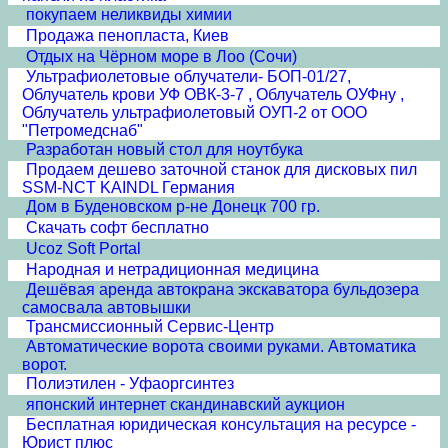
покупаем неликвиды химии
Продажа пенопласта, Киев
Отдых на Чёрном море в Лоо (Сочи)
Ультрафиолетовые облучатели- БОП-01/27,
Облучатель крови УФ ОВК-3-7 , Облучатель ОУФну ,
Облучатель ультрафиолетовый ОУП-2 от ООО
"Петромедснаб"
Разработан новый стол для ноутбука
Продаем дешево заточной станок для дисковых пил
SSM-NCT KAINDL Германия
Дом в Буденовском р-не Донецк 700 гр.
Скачать софт бесплатно
Ucoz Soft Portal
Народная и нетрадиционная медицина
Дешёвая аренда автокрана экскаватора бульдозера
самосвала автовышки
Трансмиссионный Сервис-Центр
Автоматические ворота своими руками. Автоматика
ворот.
Полиэтилен - Уфаоргсинтез
японский интернет скандинавский аукцион
Бесплатная юридическая консультация на ресурсе -
Юрист плюс