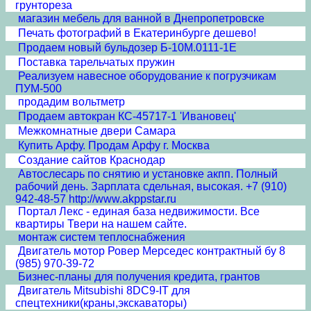
грунтореза
магазин мебель для ванной в Днепропетровске
Печать фотографий в Екатеринбурге дешево!
Продаем новый бульдозер Б-10М.0111-1Е
Поставка тарельчатых пружин
Реализуем навесное оборудование к погрузчикам
ПУМ-500
продадим вольтметр
Продаем автокран КС-45717-1 'Ивановец'
Межкомнатные двери Cамара
Купить Арфу. Продам Арфу г. Москва
Создание сайтов Краснодар
Автослесарь по снятию и установке акпп. Полный
рабочий день. Зарплата сдельная, высокая. +7 (910)
942-48-57 http://www.akppstar.ru
Портал Лекс - единая база недвижимости. Все
квартиры Твери на нашем сайте.
монтаж систем теплоснабжения
Двигатель мотор Ровер Мерседес контрактный бу 8
(985) 970-39-72
Бизнес-планы для получения кредита, грантов
Двигатель Mitsubishi 8DC9-IT для
спецтехники(краны,экскаваторы)