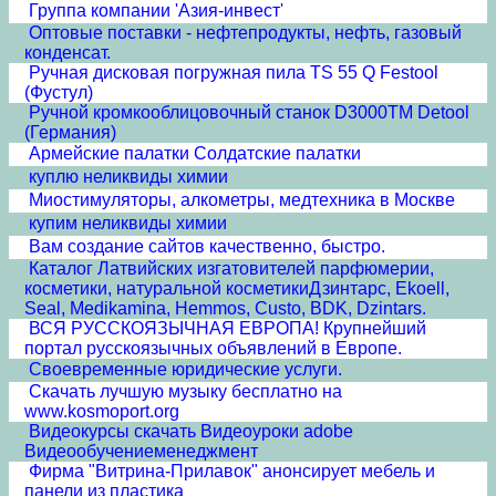
Группа компании 'Азия-инвест'
Оптовые поставки - нефтепродукты, нефть, газовый
конденсат.
Ручная дисковая погружная пила TS 55 Q Festool
(Фустул)
Ручной кромкооблицовочный станок D3000TM Detool
(Германия)
Армейские палатки Солдатские палатки
куплю неликвиды химии
Миостимуляторы, алкометры, медтехника в Москве
купим неликвиды химии
Вам создание сайтов качественно, быстро.
Каталог Латвийских изгатовителей парфюмерии,
косметики, натуральной косметикиДзинтарс, Ekoell,
Seal, Medikamina, Hemmos, Custo, BDK, Dzintars.
ВСЯ РУССКОЯЗЫЧНАЯ ЕВРОПА! Крупнейший
портал русскоязычных объявлений в Европе.
Своевременные юридические услуги.
Скачать лучшую музыку бесплатно на
www.kosmoport.org
Видеокурсы скачать Видеоуроки adobe
Видеообучениеменеджмент
Фирма "Витрина-Прилавок" анонсирует мебель и
панели из пластика