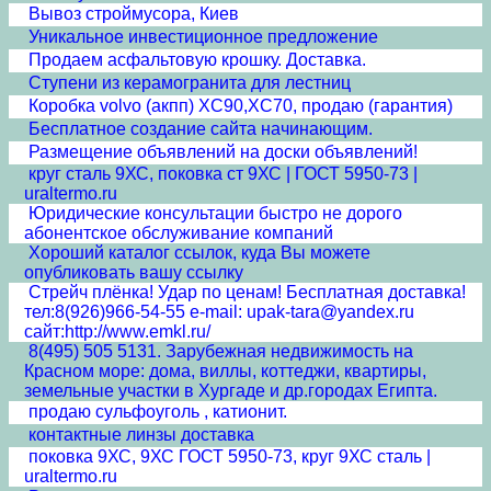
Вывоз строймусора, Киев
Уникальное инвестиционное предложение
Продаем асфальтовую крошку. Доставка.
Ступени из керамогранита для лестниц
Коробка volvo (акпп) XC90,XC70, продаю (гарантия)
Бесплатное создание сайта начинающим.
Размещение объявлений на доски объявлений!
круг сталь 9ХС, поковка ст 9ХС | ГОСТ 5950-73 |
uraltermo.ru
Юридические консультации быстро не дорого
абонентское обслуживание компаний
Хороший каталог ссылок, куда Вы можете
опубликовать вашу ссылку
Стрейч плёнка! Удар по ценам! Бесплатная доставка!
тел:8(926)966-54-55 e-mail: upak-tara@yandex.ru
сайт:http://www.emkl.ru/
8(495) 505 5131. Зарубежная недвижимость на
Красном море: дома, виллы, коттеджи, квартиры,
земельные участки в Хургаде и др.городах Египта.
продаю сульфоуголь , катионит.
контактные линзы доставка
поковка 9ХС, 9ХС ГОСТ 5950-73, круг 9ХС сталь |
uraltermo.ru