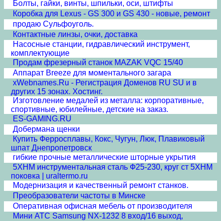
Болты, гайки, винты, шпильки, оси, штифты
Коробка для Lexus - GS 300 и GS 430 - новые, ремонт
продаю Сульфоуголь.
Контактные линзы, очки, доставка
Насосные станции, гидравлический инструмент,
комплектующие
Продам фрезерный станок MAZAK VQC 15/40
Аппарат Breeze для моментального загара
xWebnames.Ru - Регистрация Доменов RU SU и в
других 15 зонах. Хостинг.
Изготовление медалей из металла: корпоративные,
спортивные, юбилейные, детские на заказ.
ES-GAMING.RU
Добермана щенки
Купить Ферросплавы, Кокс, Чугун, Люк, Плавиковый
шпат Днепропетровск
гибкие прочные металлические шторные укрытия
5ХНМ инструментальная сталь Ф25-230, круг ст 5ХНМ
поковка | uraltermo.ru
Модернизация и качественный ремонт станков.
Преобразователи частоты в Минске
Оперативная офисная мебель от производителя
Мини АТС Samsung NX-1232 8 вход/16 выход,