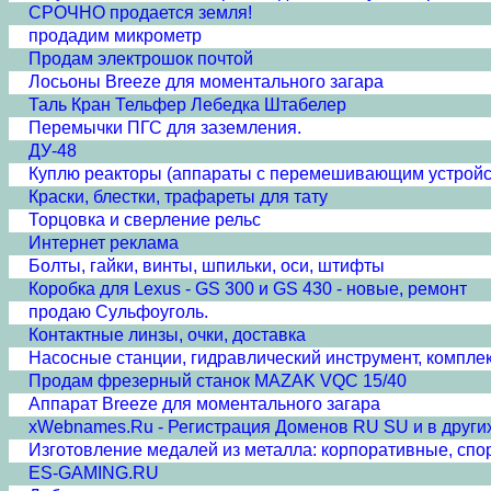
СРОЧНО продается земля!
продадим микрометр
Продам электрошок почтой
Лосьоны Breeze для моментального загара
Таль Кран Тельфер Лебедка Штабелер
Перемычки ПГС для заземления.
ДУ-48
Куплю реакторы (аппараты с перемешивающим устройст
Краски, блестки, трафареты для тату
Торцовка и сверление рельс
Интернет реклама
Болты, гайки, винты, шпильки, оси, штифты
Коробка для Lexus - GS 300 и GS 430 - новые, ремонт
продаю Сульфоуголь.
Контактные линзы, очки, доставка
Насосные станции, гидравлический инструмент, компл
Продам фрезерный станок MAZAK VQC 15/40
Аппарат Breeze для моментального загара
xWebnames.Ru - Регистрация Доменов RU SU и в других 
Изготовление медалей из металла: корпоративные, спор
ES-GAMING.RU