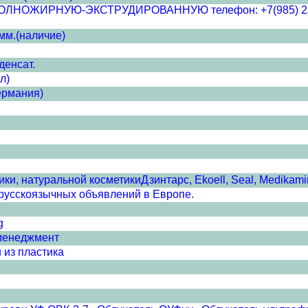
ЖИРНУЮ-ЭКСТРУДИРОВАННУЮ телефон: +7(985) 233-52-8
мм.(наличие)
денсат.
л)
ермания)
и, натуральной косметикиДзинтарс, Ekoell, Seal, Medikamin
сскоязычных объявлений в Европе.
g
менеджмент
 из пластика