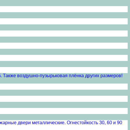
руб. Также воздушно-пузырьковая плёнка других размеров!
ожарные двери металлические. Огнестойкость 30, 60 и 90