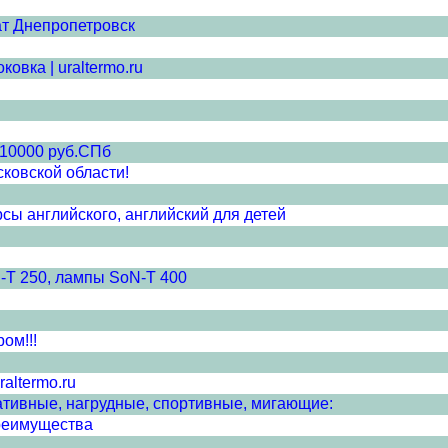
ат Днепропетровск
овка | uraltermo.ru
 10000 руб.СПб
ковской области!
рсы английского, английский для детей
-T 250, лампы SoN-T 400
ом!!!
altermo.ru
ативные, нагрудные, спортивные, мигающие:
реимущества