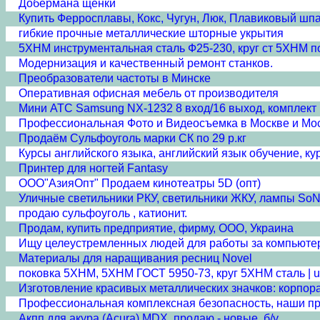
Добермана щенки
Купить Ферросплавы, Кокс, Чугун, Люк, Плавиковый шп
гибкие прочные металлические шторные укрытия
5ХНМ инструментальная сталь Ф25-230, круг ст 5ХНМ пок
Модернизация и качественный ремонт станков.
Преобразователи частоты в Минске
Оперативная офисная мебель от производителя
Мини АТС Samsung NX-1232 8 вход/16 выход, комплект
Профессиональная Фото и Видеосъемка в Москве и Мос
Продаём Сульфоуголь марки СК по 29 р.кг
Курсы английского языка, английский язык обучение, ку
Принтер для ногтей Fantasy
ООО"АзияОпт" Продаем кинотеатры 5D (опт)
Уличные светильники РКУ, светильники ЖКУ, лампы SoN
продаю сульфоуголь , катионит.
Продам, купить предприятие, фирму, ООО, Украина
Ищу целеустремленных людей для работы за компьютер
Материалы для наращивания ресниц Novel
поковка 5ХНМ, 5ХНМ ГОСТ 5950-73, круг 5ХНМ сталь | ur
Изготовление красивых металлических значков: корпор
Профессиональная комплексная безопасность, наши п
Акпп для акура (Acura) MDX, продаю - новые, б/у