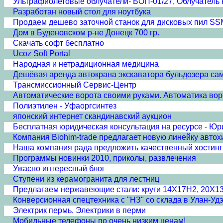
Ультрафиолетовые облучатели- БОП-01/27, Облучатель 
Разработан новый стол для ноутбука
Продаем дешево заточной станок для дисковых пил S
Дом в Буденовском р-не Донецк 700 гр.
Скачать софт бесплатно
Ucoz Soft Portal
Народная и нетрадиционная медицина
Дешёвая аренда автокрана экскаватора бульдозера с
Трансмиссионный Сервис-Центр
Автоматические ворота своими руками. Автоматика вор
Полиэтилен - Уфаоргсинтез
японский интернет скандинавский аукцион
Бесплатная юридическая консультация на ресурсе - Юр
Компания Biohim-trade предлагает новую линейку автох
Наша компания рада предложить качественный хостинг 
Программы новинки 2010, приколы, развлечения
Ужасно интересный блог
Ступени из керамогранита для лестниц
Предлагаем нержавеющие стали: круги 14Х17Н2, 20Х1
Конверсионная спецтехника с "НЗ" со склада в Улан-Удэ
Электрик пермь. Электрики в перми
Мобильные телефоны по очень низким ценам!