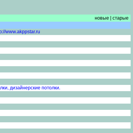
новые
|
старые
://www.akppstar.ru
лки, дизайнерские потолки.