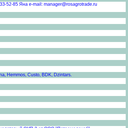
5 Яна e-mail: manager@rosagrotrade.ru
a, Hemmos, Custo, BDK, Dzintars.