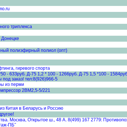
mo.ru
ного триплекса
в Донецке
ный полиэфирный полиол (опт)
фтинга, гиревого спорта
50 - 633руб. Д-75 1,2 * 100 - 1266руб. Д-75 1,5 *100 - 1584
од заказ! тел:8(926)966-5
ры из перми
омпрессор 2ВМ2,5-5/221
з Китая в Беларусь и Россию
ругое!
ва. Москва, Открытое ш., 48 А. 8(499) 167 2779: Противоп
нтаж-ПБ"