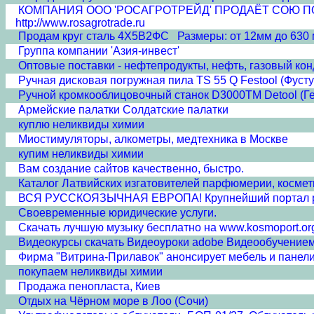
КОМПАНИЯ ООО 'РОСАГРОТРЕЙД' ПРОДАЁТ СОЮ ПОЛНО
http://www.rosagrotrade.ru
Продам круг сталь 4Х5В2ФС Размеры: от 12мм до 630 
Группа компании 'Азия-инвест'
Оптовые поставки - нефтепродукты, нефть, газовый кон
Ручная дисковая погружная пила TS 55 Q Festool (Фусту
Ручной кромкооблицовочный станок D3000TM Detool (Г
Армейские палатки Солдатские палатки
куплю неликвиды химии
Миостимуляторы, алкометры, медтехника в Москве
купим неликвиды химии
Вам создание сайтов качественно, быстро.
Каталог Латвийских изгатовителей парфюмерии, косметик
ВСЯ РУССКОЯЗЫЧНАЯ ЕВРОПА! Крупнейший портал ру
Своевременные юридические услуги.
Скачать лучшую музыку бесплатно на www.kosmoport.or
Видеокурсы скачать Видеоуроки adobe Видеообучение
Фирма "Витрина-Прилавок" анонсирует мебель и панели
покупаем неликвиды химии
Продажа пенопласта, Киев
Отдых на Чёрном море в Лоо (Сочи)