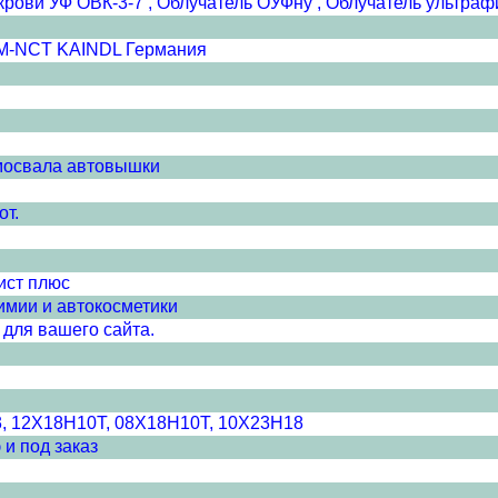
крови УФ ОВК-3-7 , Облучатель ОУФну , Облучатель ультр
SM-NCT KAINDL Германия
амосвала автовышки
от.
ист плюс
имии и автокосметики
для вашего сайта.
3, 12Х18Н10Т, 08Х18Н10Т, 10Х23Н18
 и под заказ