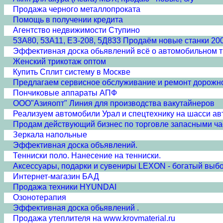
Продажа черного металлопроката
Помощь в получении кредита
Агентство недвижимости Ступино
53А80, 53А11, ЕЗ-208, 5Д833 Продаём новые станки 200
Эффективная доска обьявлений всё о автомобильном т
Женский трикотаж оптом
Купить Сплит систему в Москве
Предлагаем сервисное обслуживание и ремонт дорожно
Пончиковые аппараты АПФ
ООО"Азияопт" Линия для производства вакутайнеров
Реализуем автомобили Урал и спецтехнику на шасси ав
Продам действующий бизнес по торговле запасными ча
Зеркала напольные
Эффективная доска объявлений.
Тенниски поло. Нанесение на тенниски.
Аксессуары, подарки и сувениры LEXON - богатый выбо
Интернет-магазин БАД
Продажа техники HYUNDAI
Озонотерапия
Эффективная доска обьявлений .
Продажа утеплителя на www.krovmaterial.ru