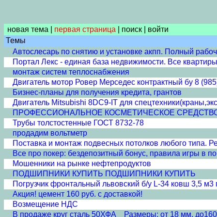
новая тема
|
первая страница
|
поиск
|
войти
Темы
Автослесарь по снятию и установке акпп. Полный рабочий
Портал Лекс - единая база недвижимости. Все квартиры
монтаж систем теплоснабжения
Двигатель мотор Ровер Мерседес контрактный бу 8 (985
Бизнес-планы для получения кредита, грантов
Двигатель Mitsubishi 8DC9-IT для спецтехники(краны,эк
ПРОФЕССИОНАЛЬНОЕ КОСМЕТИЧЕСКОЕ СРЕДСТВО 'ПЛА
Трубы толстостенные ГОСТ 8732-78
продадим вольтметр
Поставка и монтаж подвесных потолков любого типа. Рее
Все про покер: бездепозитный бонус, правила игры в пок
Мошенники на рынке нефтепродуктов
ПОДШИПНИКИ КУПИТЬ ПОДШИПНИКИ КУПИТЬ
Погрузчик фронтальный львовский б/у L-34 ковш 3,5 м3 г
Акция! цемент 160 руб. с доставкой!
Возмещение НДС
В продаже круг сталь 50ХФА Размеры: от 18 мм. до160