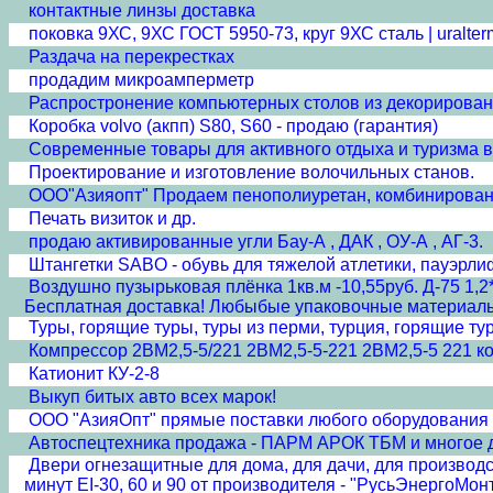
контактные линзы доставка
поковка 9ХС, 9ХС ГОСТ 5950-73, круг 9ХС сталь | uralter
Раздача на перекрестках
продадим микроамперметр
Распростронение компьютерных столов из декорирован
Коробка volvo (акпп) S80, S60 - продаю (гарантия)
Современные товары для активного отдыха и туризма 
Проектирование и изготовление волочильных станов.
ООО"Азияопт" Продаем пенополиуретан, комбинирован
Печать визиток и др.
продаю активированные угли Бау-А , ДАК , ОУ-А , АГ-3.
Штангетки SABO - обувь для тяжелой атлетики, пауэрли
Воздушно пузырьковая плёнка 1кв.м -10,55руб. Д-75 1,2*
Бесплатная доставка! Любыбые упаковочные материалы п
Туры, горящие туры, туры из перми, турция, горящие ту
Компрессор 2ВМ2,5-5/221 2ВМ2,5-5-221 2ВМ2,5-5 221 к
Катионит КУ-2-8
Выкуп битых авто всех марок!
ООО "АзияОпт" прямые поставки любого оборудования и
Автоспецтехника продажа - ПАРМ АРОК ТБМ и многое д
Двери огнезащитные для дома, для дачи, для производст
минут EI-30, 60 и 90 от производителя - "РусьЭнергоМо