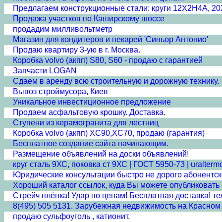
Предлагаем конструкционные стали: круги 12Х2Н4А, 
Продажа участков по Каширскому шоссе
продадим милливольтметр
Магазин для кондитеров и пекарей 'Синьор Антонио'
Продаю квартиру 3-ую в г. Москва.
Коробка volvo (акпп) S80, S60 - продаю с гарантией
Запчасти LOGAN
Сдаем в аренду всю строительную и дорожную технику.
Вывоз строймусора, Киев
Уникальное инвестиционное предложение
Продаем асфальтовую крошку. Доставка.
Ступени из керамогранита для лестниц
Коробка volvo (акпп) XC90,XC70, продаю (гарантия)
Бесплатное создание сайта начинающим.
Размещение объявлений на доски объявлений!
круг сталь 9ХС, поковка ст 9ХС | ГОСТ 5950-73 | uraltermo
Юридические консультации быстро не дорого абонентс
Хороший каталог ссылок, куда Вы можете опубликовать
Стрейч плёнка! Удар по ценам! Бесплатная доставка! тел:
8(495) 505 5131. Зарубежная недвижимость на Красном м
продаю сульфоуголь , катионит.